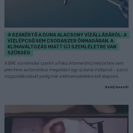
SZAKÉRTŐ A DUNA ALACSONY VÍZÁLLÁSÁRÓL: A
VÍZLÉPCSŐ SEM CSODASZER ÖNMAGÁBAN, A
KLÍMAVÁLTOZÁS MIATT ÚJ SZEMLÉLETRE VAN
SZÜKSÉG
A BME vízmérnöke szerint a Paksi Atomerőmű helyzetére sem
jelentene automatikus megoldást egy új dunai vízlépcső - a jövő
vízgazdálkodását pedig már a klímamodellekre kell alapozni.
Szólj hozzá!