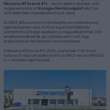
Mészáros M1 Szerviz Kft.
- derül ki abból a válaszból, amit
megkeresésünkre az
Országos Mentőszolgálat
adott, és
amit alább teljes terjedelmében közzé adunk.
Az OMSZ állítása szerint a mentőautók szervizelése komoly
logisztikai gondot okoz, és mivel a győri mentőállomás
üzemeltetési költségei egyébként is magasabbak lettek, mint
amekkorára kalkulálták, így számukra adott volt, hogy
közbeszerzésen flottakezelőt szerződtessenek.
A Mészáros M1 Szerviz Kft. 2025. szeptember 1-től 3 éves
határozott idejű szerződést kötött az OMSZ-vel, havi 890.000.-
Ft + áfa bérleti díjat fizetnek.