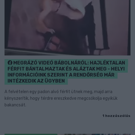
MEGRÁZÓ VIDEÓ BÁBOLNÁRÓL: HAJLÉKTALAN
FÉRFIT BÁNTALMAZTAK ÉS ALÁZTAK MEG - HELYI
INFORMÁCIÓINK SZERINT A RENDŐRSÉG MÁR
INTÉZKEDIK AZ ÜGYBEN
A felvételen egy padon alvó férfit ütnek meg, majd arra
kényszerítik, hogy térdre ereszkedve megcsókolja egyikük
bakancsát.
1 hozzászólás