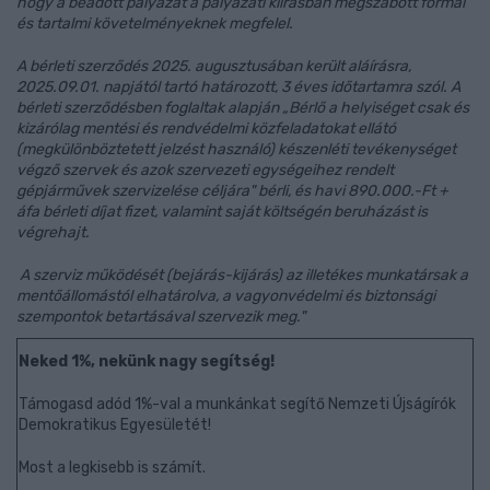
hogy a beadott pályázat a pályázati kiírásban megszabott formai
és tartalmi követelményeknek megfelel.
A bérleti szerződés 2025. augusztusában került aláírásra,
2025.09.01. napjától tartó határozott, 3 éves időtartamra szól. A
bérleti szerződésben foglaltak alapján „Bérlő a helyiséget csak és
kizárólag mentési és rendvédelmi közfeladatokat ellátó
(megkülönböztetett jelzést használó) készenléti tevékenységet
végző szervek és azok szervezeti egységeihez rendelt
gépjárművek szervizelése céljára" bérli, és havi 890.000.-Ft +
áfa bérleti díjat fizet, valamint saját költségén beruházást is
végrehajt.
A szerviz működését (bejárás-kijárás) az illetékes munkatársak a
mentőállomástól elhatárolva, a vagyonvédelmi és biztonsági
szempontok betartásával szervezik meg."
Neked 1%, nekünk nagy segítség!
Támogasd adód 1%-val a munkánkat segítő Nemzeti Újságírók
Demokratikus Egyesületét!
Most a legkisebb is számít.