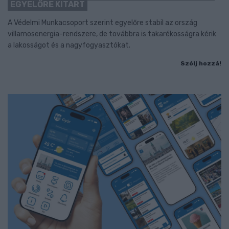
EGYELŐRE KITART
A Védelmi Munkacsoport szerint egyelőre stabil az ország
villamosenergia-rendszere, de továbbra is takarékosságra kérik
a lakosságot és a nagyfogyasztókat.
Szólj hozzá!