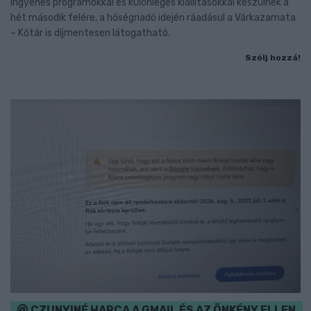
Ingyenes programokkal és különleges kiállításokkal készülnek a
hét második felére, a hőségriadó idején ráadásul a Várkazamata
– Kőtár is díjmentesen látogatható.
Szólj hozzá!
CZUNYINÉ HARCA A GMAIL ÉS AZ ÖNKÉNY ELLEN