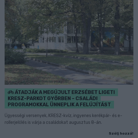
ÁTADJÁK A MEGÚJULT ERZSÉBET LIGETI
KRESZ-PARKOT GYŐRBEN – CSALÁDI
PROGRAMOKKAL ÜNNEPLIK A FELÚJÍTÁST
Ügyességi versenyek, KRESZ-kvíz, ingyenes kerékpár- és e-
rollerjelölés is várja a családokat augusztus 8-án.
Szólj hozzá!