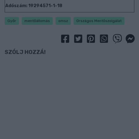
Adószám: 19294571-1-18
Győr
mentőállomás
omsz
Országos Mentőszolgálat
SZÓLJ HOZZÁ!