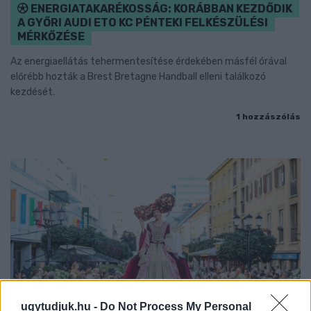
ENERGIATAKARÉKOSSÁG: KORÁBBAN KEZDŐDIK
A GYŐRI AUDI ETO KC PÉNTEKI FELKÉSZÜLÉSI
MÉRKŐZÉSE
Az energiaellátás tehermentesítése érdekében másfél órával
előrébb hozták a Brest Bretagne Handball elleni találkozó
kezdését.
1 hozzászólás
ugytudjuk.hu -
Do Not Process My Personal