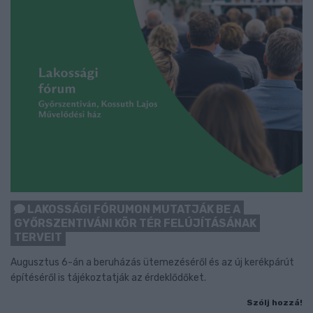
LAKOSSÁGI FÓRUMON MUTATJÁK BE A
GYŐRSZENTIVÁNI KÖR TÉR FELÚJÍTÁSÁNAK
TERVEIT
Augusztus 6-án a beruházás ütemezéséről és az új kerékpárút
építéséről is tájékoztatják az érdeklődőket.
Szólj hozzá!