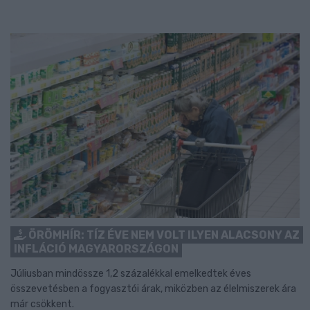
ÖRÖMHÍR: TÍZ ÉVE NEM VOLT ILYEN ALACSONY AZ
INFLÁCIÓ MAGYARORSZÁGON
Júliusban mindössze 1,2 százalékkal emelkedtek éves
összevetésben a fogyasztói árak, miközben az élelmiszerek ára
már csökkent.