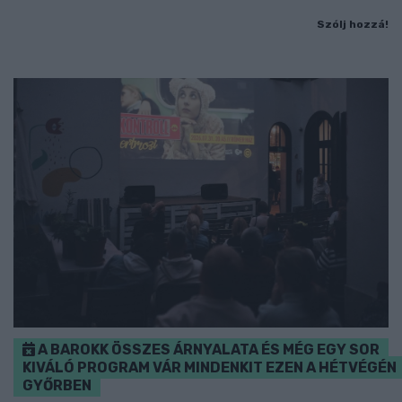
Szólj hozzá!
A BAROKK ÖSSZES ÁRNYALATA ÉS MÉG EGY SOR
KIVÁLÓ PROGRAM VÁR MINDENKIT EZEN A HÉTVÉGÉN
GYŐRBEN