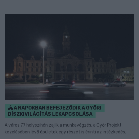
A NAPOKBAN BEFEJEZŐDIK A GYŐRI
DÍSZKIVILÁGÍTÁS LEKAPCSOLÁSA
A város 77 helyszínén zajlik a munkavégzés, a Győr Projekt
kezelésében lévő épületek egy részét is érinti az intézkedés.