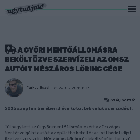
A GYŐRI MENTŐÁLLOMÁSRA
BEKÖLTÖZVE SZERVÍZELI AZ OMSZ
AUTÓIT MÉSZÁROS LŐRINC CÉGE
Farkas Bazsi
2026-05-20 11:11:17
Szólj hozzá!
2025 szeptemberében 3 éve kötöttek velük szerződést.
Túl nagy lett az új győri mentőállomás, ezért az Országos
Mentőszolgálat autóit az épületbe beköltözve, ott bérleti díjat
fizetve szervizeli a
Mészáros Lőrinc
érdekeltségébe tartozó