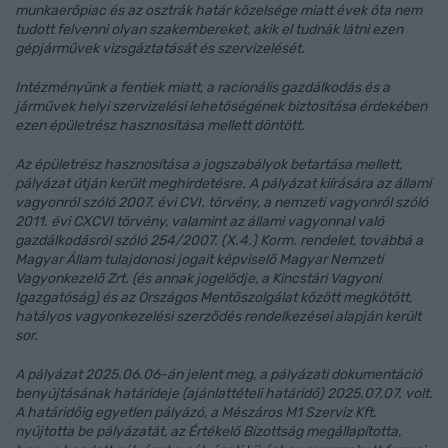
munkaerőpiac és az osztrák határ közelsége miatt évek óta nem
tudott felvenni olyan szakembereket, akik el tudnák látni ezen
gépjárművek vizsgáztatását és szervizelését.
Intézményünk a fentiek miatt, a racionális gazdálkodás és a
járművek helyi szervizelési lehetőségének biztosítása érdekében
ezen épületrész hasznosítása mellett döntött.
Az épületrész hasznosítása a jogszabályok betartása mellett,
pályázat útján került meghirdetésre. A pályázat kiírására az állami
vagyonról szóló 2007. évi CVI. törvény, a nemzeti vagyonról szóló
2011. évi CXCVI törvény, valamint az állami vagyonnal való
gazdálkodásról szóló 254/2007. (X.4.) Korm. rendelet, továbbá a
Magyar Állam tulajdonosi jogait képviselő Magyar Nemzeti
Vagyonkezelő Zrt. (és annak jogelődje, a Kincstári Vagyoni
Igazgatóság) és az Országos Mentőszolgálat között megkötött,
hatályos vagyonkezelési szerződés rendelkezései alapján került
sor.
A pályázat 2025.06.06-án jelent meg, a pályázati dokumentáció
benyújtásának határideje (ajánlattételi határidő) 2025.07.07. volt.
A határidőig egyetlen pályázó, a Mészáros M1 Szerviz Kft.
nyújtotta be pályázatát, az Értékelő Bizottság megállapította,