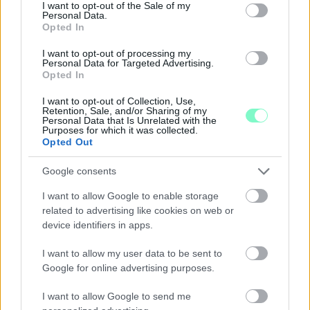
consent section.
I want to opt-out of the Sale of my
Personal Data.
Opted In
I want to opt-out of processing my
Personal Data for Targeted Advertising.
Opted In
I want to opt-out of Collection, Use,
EXTRA: A VÁSÁRCSARNOKBAN NYITJA ÚJ ÉVADÁT
Retention, Sale, and/or Sharing of my
A GYŐRI FILHARMONIKUS ZENEKAR
Personal Data that Is Unrelated with the
Purposes for which it was collected.
Opted Out
A „Zenélő piac” című különleges koncerttel szeptember 7-én
rendhagyó helyszínen találkozhat a közönség a klasszikus
Google consents
zenével.
I want to allow Google to enable storage
Szólj hozzá!
related to advertising like cookies on web or
device identifiers in apps.
I want to allow my user data to be sent to
Google for online advertising purposes.
I want to allow Google to send me