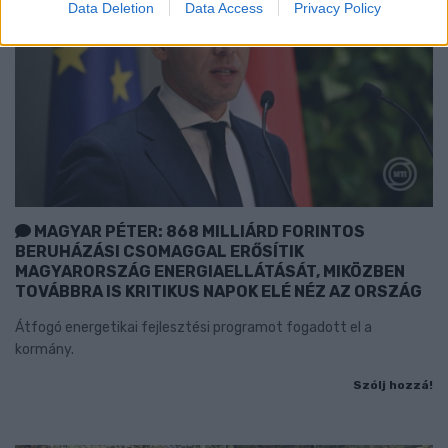
Data Deletion
Data Access
Privacy Policy
MAGYAR PÉTER: 868 MILLIÁRD FORINTOS
BERUHÁZÁSI CSOMAGGAL ERŐSÍTIK
MAGYARORSZÁG ENERGIAELLÁTÁSÁT, MIKÖZBEN
TOVÁBBRA IS KRITIKUS NAPOK ELÉ NÉZ AZ ORSZÁG
Átfogó energetikai fejlesztési programot fogadott el a
kormány.
Szólj hozzá!