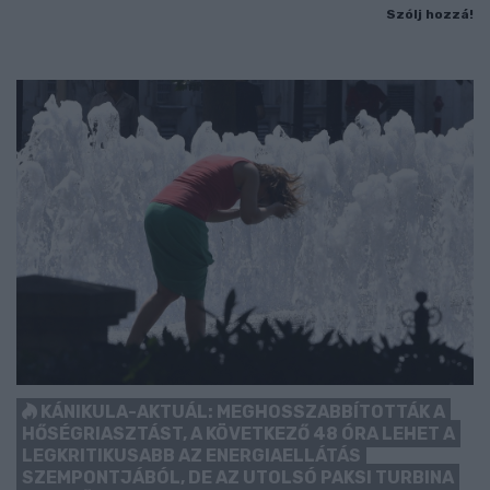
Szólj hozzá!
KÁNIKULA-AKTUÁL: MEGHOSSZABBÍTOTTÁK A
HŐSÉGRIASZTÁST, A KÖVETKEZŐ 48 ÓRA LEHET A
LEGKRITIKUSABB AZ ENERGIAELLÁTÁS
SZEMPONTJÁBÓL, DE AZ UTOLSÓ PAKSI TURBINA