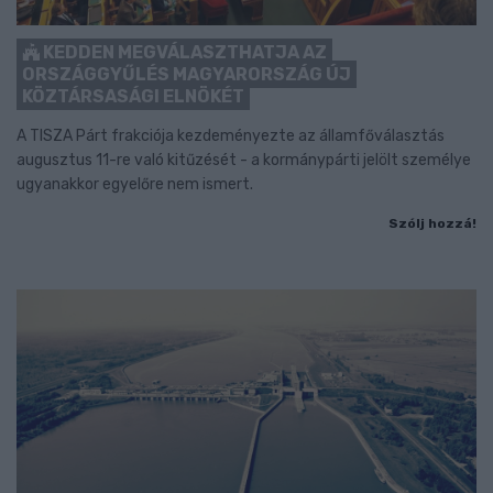
KEDDEN MEGVÁLASZTHATJA AZ
ORSZÁGGYŰLÉS MAGYARORSZÁG ÚJ
KÖZTÁRSASÁGI ELNÖKÉT
A TISZA Párt frakciója kezdeményezte az államfőválasztás
augusztus 11-re való kitűzését - a kormánypárti jelölt személye
ugyanakkor egyelőre nem ismert.
Szólj hozzá!