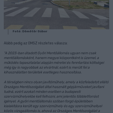
Fotó: Dömötör Gábor
Alább pedig az OMSZ részletes válasza:
"A 2023-ban átadott Győri Mentőállomás ugyan nem csak
mentőállomásként, hanem megyei központként is üzemel, a
működés tapasztalatai alapján méretei és fenntartási költségei
még így is nagyobbak az elvártnál, ezért is merült fel a
kihasználatlan területek esetleges hasznosítása.
A térségben nincs olyan javítóműhely, amely a közfeladatot ellátó
Országos Mentőszolgálat által használt gépjárműveket javítani
tudná, ezért azokat minden esetben a budapesti
szervizműhelyekbe kell felhozni, ami jelentős többletforrást
igényel. A győri mentőállomás szóban forgó épületében
kialakításra került egy szervizműhely és egy szervizműhellyel
közös vizsgaállomás is, ahová az Országos Mentőszolgálat a