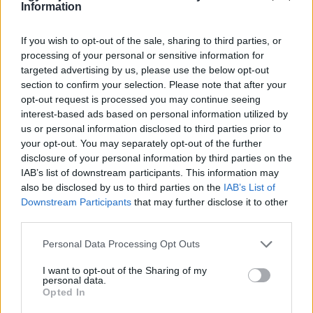
Information
If you wish to opt-out of the sale, sharing to third parties, or
processing of your personal or sensitive information for
BAROKK POMPÁBA ÖLTÖZIK A BELVÁROS:
targeted advertising by us, please use the below opt-out
HÉTVÉGÉN RENDEZIK MEG A XXXIII. GYŐRI BAROKK
section to confirm your selection. Please note that after your
ESKÜVŐT
opt-out request is processed you may continue seeing
Jubileumi fogadalom megerősítés, történelmi felvonulás,
interest-based ads based on personal information utilized by
tűzshow és vezetett séták is várják az érdeklődőket augusztus
us or personal information disclosed to third parties prior to
7–8-án.
your opt-out. You may separately opt-out of the further
disclosure of your personal information by third parties on the
Szólj hozzá!
IAB’s list of downstream participants. This information may
also be disclosed by us to third parties on the
IAB’s List of
Downstream Participants
that may further disclose it to other
third parties.
Please note that this website/app uses one or more Google
Personal Data Processing Opt Outs
services and may gather and store information including but
not limited to your visit or usage behaviour. You may click to
I want to opt-out of the Sharing of my
personal data.
grant or deny consent to Google and its third-party tags to
Opted In
use your data for below specified purposes in below Google