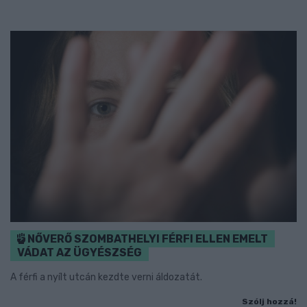
NŐVERŐ SZOMBATHELYI FÉRFI ELLEN EMELT
VÁDAT AZ ÜGYÉSZSÉG
A férfi a nyílt utcán kezdte verni áldozatát.
Szólj hozzá!