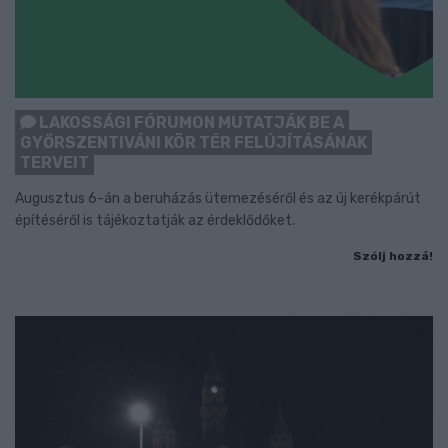
LAKOSSÁGI FÓRUMON MUTATJÁK BE A
GYŐRSZENTIVÁNI KÖR TÉR FELÚJÍTÁSÁNAK
TERVEIT
Augusztus 6-án a beruházás ütemezéséről és az új kerékpárút
építéséről is tájékoztatják az érdeklődőket.
Szólj hozzá!