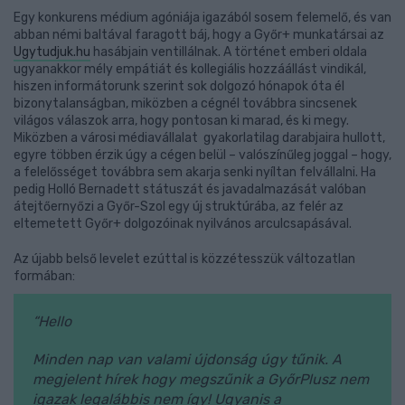
Egy konkurens médium agóniája igazából sosem felemelő, és van
abban némi baltával faragott báj, hogy a Győr+ munkatársai az
Ugytudjuk.hu
hasábjain ventillálnak. A történet emberi oldala
ugyanakkor mély empátiát és kollegiális hozzáállást vindikál,
hiszen informátorunk szerint sok dolgozó hónapok óta él
bizonytalanságban, miközben a cégnél továbbra sincsenek
világos válaszok arra, hogy pontosan ki marad, és ki megy.
Miközben a városi médiavállalat gyakorlatilag darabjaira hullott,
egyre többen érzik úgy a cégen belül – valószínűleg joggal – hogy,
a felelősséget továbbra sem akarja senki nyíltan felvállalni. Ha
pedig Holló Bernadett státuszát és javadalmazását valóban
átejtőernyőzi a Győr-Szol egy új struktúrába, az felér az
eltemetett Győr+ dolgozóinak nyilvános arculcsapásával.
Az újabb belső levelet ezúttal is közzétesszük változatlan
formában:
“Hello
Minden nap van valami újdonság úgy tűnik. A
megjelent hírek hogy megszűnik a GyőrPlusz nem
igazak legalábbis nem így! Ugyanis a