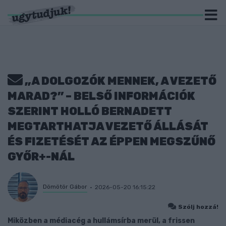
„A DOLGOZÓK MENNEK, A VEZETŐ
MARAD?” – BELSŐ INFORMÁCIÓK
SZERINT HOLLÓ BERNADETT
MEGTARTHATJA VEZETŐ ÁLLÁSÁT
ÉS FIZETÉSÉT AZ ÉPPEN MEGSZŰNŐ
GYŐR+-NÁL
Dömötör Gábor
2026-05-20 16:15:22
Szólj hozzá!
Miközben a médiacég a hullámsírba merül, a frissen