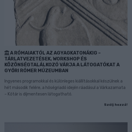
A RÓMAIAKTÓL AZ AGYAGKATONÁKIG –
TÁRLATVEZETÉSEK, WORKSHOP ÉS
KÖZÖNSÉGTALÁLKOZÓ VÁRJA A LÁTOGATÓKAT A
GYŐRI RÓMER MÚZEUMBAN
Ingyenes programokkal és különleges kiállításokkal készülnek a
hét második felére, a hőségriadó idején ráadásul a Várkazamata
– Kőtár is díjmentesen látogatható.
Szólj hozzá!