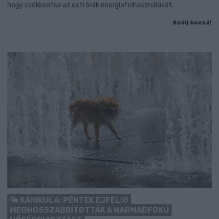
hogy csökkentse az esti órák energiafelhasználását.
Szólj hozzá!
KÁNIKULA: PÉNTEK ÉJFÉLIG
MEGHOSSZABBÍTOTTÁK A HARMADFOKÚ