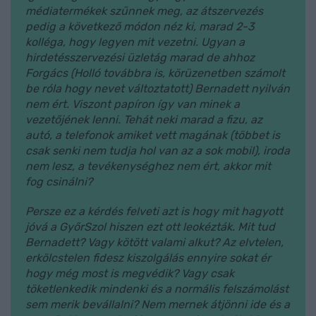
médiatermékek szűnnek meg, az átszervezés
pedig a következő módon néz ki, marad 2-3
kolléga, hogy legyen mit vezetni. Ugyan a
hirdetésszervezési üzletág marad de ahhoz
Forgács (Holló továbbra is, körüzenetben számolt
be róla hogy nevet változtatott) Bernadett nyilván
nem ért. Viszont papíron így van minek a
vezetőjének lenni. Tehát neki marad a fizu, az
autó, a telefonok amiket vett magának (többet is
csak senki nem tudja hol van az a sok mobil), iroda
nem lesz, a tevékenységhez nem ért, akkor mit
fog csinálni?
Persze ez a kérdés felveti azt is hogy mit hagyott
jóvá a GyőrSzol hiszen ezt ott leokézták. Mit tud
Bernadett? Vagy kötött valami alkut? Az elvtelen,
erkölcstelen fidesz kiszolgálás ennyire sokat ér
hogy még most is megvédik? Vagy csak
töketlenkedik mindenki és a normális felszámolást
sem merik bevállalni? Nem mernek átjönni ide és a