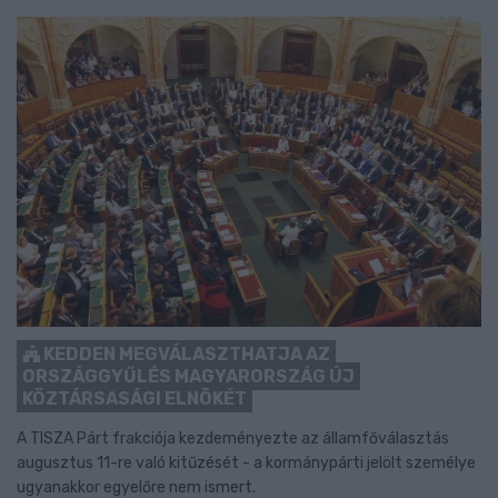
KEDDEN MEGVÁLASZTHATJA AZ
ORSZÁGGYŰLÉS MAGYARORSZÁG ÚJ
KÖZTÁRSASÁGI ELNÖKÉT
A TISZA Párt frakciója kezdeményezte az államfőválasztás
augusztus 11-re való kitűzését - a kormánypárti jelölt személye
ugyanakkor egyelőre nem ismert.