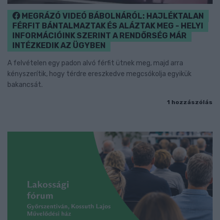
MEGRÁZÓ VIDEÓ BÁBOLNÁRÓL: HAJLÉKTALAN
FÉRFIT BÁNTALMAZTAK ÉS ALÁZTAK MEG - HELYI
INFORMÁCIÓINK SZERINT A RENDŐRSÉG MÁR
INTÉZKEDIK AZ ÜGYBEN
A felvételen egy padon alvó férfit ütnek meg, majd arra
kényszerítik, hogy térdre ereszkedve megcsókolja egyikük
bakancsát.
1 hozzászólás