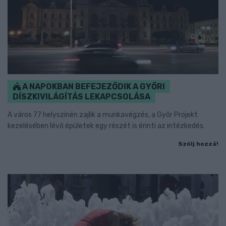
A NAPOKBAN BEFEJEZŐDIK A GYŐRI
DÍSZKIVILÁGÍTÁS LEKAPCSOLÁSA
A város 77 helyszínén zajlik a munkavégzés, a Győr Projekt
kezelésében lévő épületek egy részét is érinti az intézkedés.
Szólj hozzá!