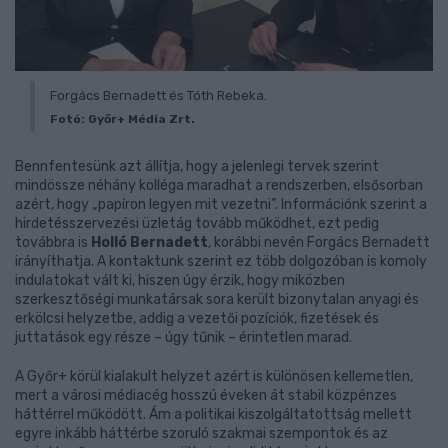
Forgács Bernadett és Tóth Rebeka.
Fotó: Győr+ Média Zrt.
Bennfentesünk azt állítja, hogy a jelenlegi tervek szerint
mindössze néhány kolléga maradhat a rendszerben, elsősorban
azért, hogy „papíron legyen mit vezetni”. Információnk szerint a
hirdetésszervezési üzletág tovább működhet, ezt pedig
továbbra is
Holló Bernadett
, korábbi nevén Forgács Bernadett
irányíthatja. A kontaktunk szerint ez több dolgozóban is komoly
indulatokat vált ki, hiszen úgy érzik, hogy miközben
szerkesztőségi munkatársak sora került bizonytalan anyagi és
erkölcsi helyzetbe, addig a vezetői pozíciók, fizetések és
juttatások egy része – úgy tűnik – érintetlen marad.
A Győr+ körül kialakult helyzet azért is különösen kellemetlen,
mert a városi médiacég hosszú éveken át stabil közpénzes
háttérrel működött. Ám a politikai kiszolgáltatottság mellett
egyre inkább háttérbe szoruló szakmai szempontok és az