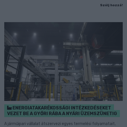
Szólj hozzá!
ENERGIATAKARÉKOSSÁGI INTÉZKEDÉSEKET
VEZET BE A GYŐRI RÁBA A NYÁRI ÜZEMSZÜNETIG
A járműipari vállalat átszervezi egyes termelési folyamatait,