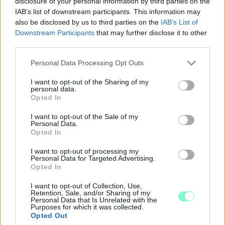
disclosure of your personal information by third parties on the
IAB’s list of downstream participants. This information may
A „Zenélő piac” című különleges koncerttel szeptember 7-én
also be disclosed by us to third parties on the
IAB’s List of
rendhagyó helyszínen találkozhat a közönség a klasszikus
Downstream Participants
that may further disclose it to other
zenével.
third parties.
Szólj hozzá!
Please note that this website/app uses one or more Google
Personal Data Processing Opt Outs
services and may gather and store information including but
not limited to your visit or usage behaviour. You may click to
I want to opt-out of the Sharing of my
personal data.
grant or deny consent to Google and its third-party tags to
Opted In
use your data for below specified purposes in below Google
consent section.
I want to opt-out of the Sale of my
Personal Data.
Opted In
I want to opt-out of processing my
Personal Data for Targeted Advertising.
Opted In
I want to opt-out of Collection, Use,
Retention, Sale, and/or Sharing of my
Personal Data that Is Unrelated with the
Purposes for which it was collected.
Opted Out