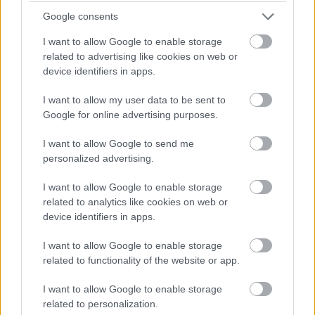
Google consents
PERL, VÁRADI ÉS TANOH DEZ IS OTT VAN A FÉRFI
KOSÁRLABDA-VÁLOGATOTT SZŰKÍTETT
I want to allow Google to enable storage
KERETÉBEN
related to advertising like cookies on web or
device identifiers in apps.
Észtország, Szlovénia és Svédország következik.
Szólj hozzá!
I want to allow my user data to be sent to
Google for online advertising purposes.
I want to allow Google to send me
personalized advertising.
I want to allow Google to enable storage
related to analytics like cookies on web or
device identifiers in apps.
I want to allow Google to enable storage
related to functionality of the website or app.
I want to allow Google to enable storage
related to personalization.