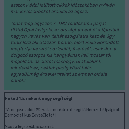
asszony által letiltott cikkek időszakában nyilván
már kevesebbeket érdekel az egész.
Tehát még egyszer: A THC rendszámú párját
ritkító Opel Insignia, az országban ebből a típusból
nagyon kevés van, tehát szolgálatra kész és úgy
tűnik lesz aki utazzon benne, mert Holló Bernadett
megtartja vezetői pozícióját, fizetését, csak épp a
dolgozó szorgos kis hangyáknak kell mostantól
megoldani az életét máshogy. Gratulálunk
mindenkinek, nektek pedig köszi talán
egyedül,még érdekel titeket az emberi oldala
ennek.”
Neked 1%, nekünk nagy segítség!
Támogasd adód 1%-val a munkánkat segítő Nemzeti Újságírók
Demokratikus Egyesületét!
Most a legkisebb is számít.