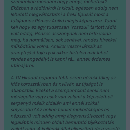
szemünkbe mondani hogy ennyi, mehettek?
Eközben a rádiónkról is kicsit: egészen eddig nem
lehetett megváltoztatni a freki típusát most a
tulajdonos Pénzes Anikó mégis képes erre. Tudni
kell hogy ez egy tudatosan "rosszul" tartott rádió
volt eddig, Pénzes asszonynak nem érte volna
meg, ha normálisan, sok zenével, rendes hírekkel
működtünk volna. Amikor veszni látszik az
aranytojást tojó tyúk akkor hirtelen már lehet
rendes engedélyt is kapni rá... ennek érdemes
utánajárni.
A TV Híradót naponta több ezren nézték főleg az
idős korosztályban és nyilván az újságot is
átlapozták. Ezeket a szempontokat senki nem
mérlegelte vagy csak van valami a képzeletbeli
serpenyő másik oldalán ami ennél sokkal
súlyosabb? Az online felület működőképes és
népszerű volt addig amíg kiegyensúlyozott vagy
legalábbis minden oldalt bemutató tájékoztatás
zajlott rajta. A kollégák által elkészített de a vezető