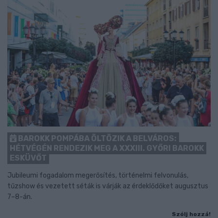
BAROKK POMPÁBA ÖLTÖZIK A BELVÁROS:
HÉTVÉGÉN RENDEZIK MEG A XXXIII. GYŐRI BAROKK
ESKÜVŐT
Jubileumi fogadalom megerősítés, történelmi felvonulás,
tűzshow és vezetett séták is várják az érdeklődőket augusztus
7–8-án.
Szólj hozzá!