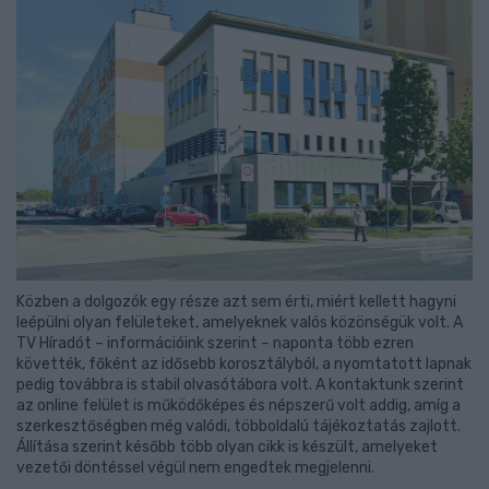
Közben a dolgozók egy része azt sem érti, miért kellett hagyni
leépülni olyan felületeket, amelyeknek valós közönségük volt. A
TV Híradót – információink szerint – naponta több ezren
követték, főként az idősebb korosztályból, a nyomtatott lapnak
pedig továbbra is stabil olvasótábora volt. A kontaktunk szerint
az online felület is működőképes és népszerű volt addig, amíg a
szerkesztőségben még valódi, többoldalú tájékoztatás zajlott.
Állítása szerint később több olyan cikk is készült, amelyeket
vezetői döntéssel végül nem engedtek megjelenni.