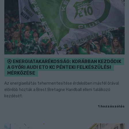
ENERGIATAKARÉKOSSÁG: KORÁBBAN KEZDŐDIK
A GYŐRI AUDI ETO KC PÉNTEKI FELKÉSZÜLÉSI
MÉRKŐZÉSE
Az energiaellátás tehermentesítése érdekében másfél órával
előrébb hozták a Brest Bretagne Handball elleni találkozó
kezdését.
1 hozzászólás