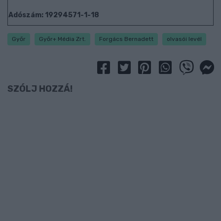
Adószám: 19294571-1-18
Győr
Győr+ Média Zrt.
Forgács Bernadett
olvasói levél
SZÓLJ HOZZÁ!