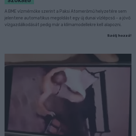
SZÜKSÉG
A BME vízmérnöke szerint a Paksi Atomerőmű helyzetére sem
jelentene automatikus megoldást egy új dunai vízlépcső - a jövő
vízgazdálkodását pedig már a klímamodellekre kell alapozni.
Szólj hozzá!