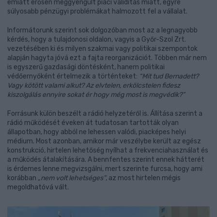
emiatt erősen meggyengült piaci validitás miatt, egyre
súlyosabb pénzügyi problémákat halmozott fel a vállalat.
Informátorunk szerint sok dolgozóban most az a legnagyobb
kérdés, hogy a tulajdonosi oldalon, vagyis a Győr-Szol Zrt.
vezetésében ki és milyen szakmai vagy politikai szempontok
alapján hagyta jóvá ezt a fajta reorganizációt. Többen már nem
is egyszerű gazdasági döntésként, hanem politikai
védőernyőként értelmezik a történteket:
“
Mit tud Bernadett?
Vagy kötött valami alkut? Az elvtelen, erkölcstelen fidesz
kiszolgálás ennyire sokat ér hogy még most is megvédik?”
Forrásunk külön beszélt a rádió helyzetéről is. Állítása szerint a
rádió működését éveken át tudatosan tartották olyan
állapotban, hogy abból ne lehessen valódi, piacképes helyi
médium. Most azonban, amikor már veszélybe került az egész
konstrukció, hirtelen lehetőség nyílhat a frekvenciahasználat és
a működés átalakítására. A bennfentes szerint ennek hátterét
is érdemes lenne megvizsgálni, mert szerinte furcsa, hogy ami
korábban
„nem volt lehetséges”
, az most hirtelen mégis
megoldhatóvá vált.