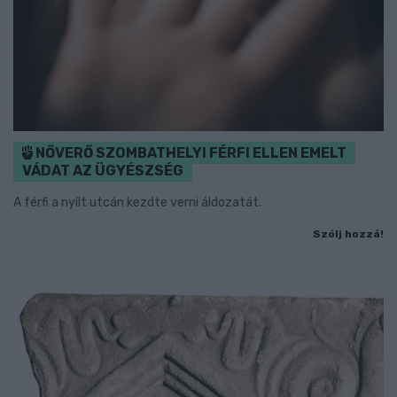
NŐVERŐ SZOMBATHELYI FÉRFI ELLEN EMELT
VÁDAT AZ ÜGYÉSZSÉG
A férfi a nyílt utcán kezdte verni áldozatát.
Szólj hozzá!