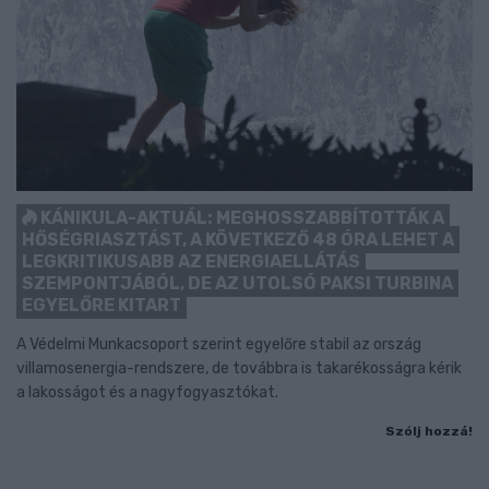
KÁNIKULA-AKTUÁL: MEGHOSSZABBÍTOTTÁK A
HŐSÉGRIASZTÁST, A KÖVETKEZŐ 48 ÓRA LEHET A
LEGKRITIKUSABB AZ ENERGIAELLÁTÁS
SZEMPONTJÁBÓL, DE AZ UTOLSÓ PAKSI TURBINA
EGYELŐRE KITART
A Védelmi Munkacsoport szerint egyelőre stabil az ország
villamosenergia-rendszere, de továbbra is takarékosságra kérik
a lakosságot és a nagyfogyasztókat.
Szólj hozzá!