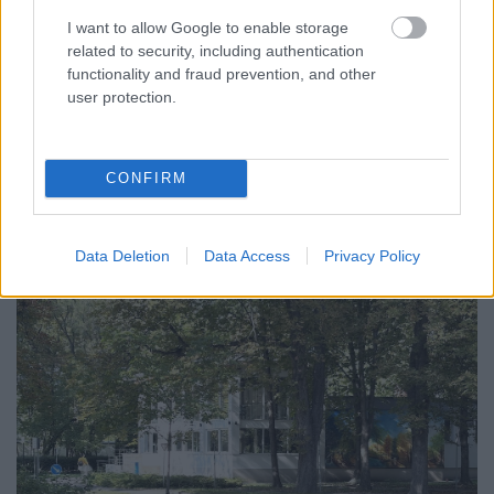
I want to allow Google to enable storage
related to security, including authentication
MAGYAR PÉTER: 868 MILLIÁRD FORINTOS
functionality and fraud prevention, and other
BERUHÁZÁSI CSOMAGGAL ERŐSÍTIK
user protection.
MAGYARORSZÁG ENERGIAELLÁTÁSÁT, MIKÖZBEN
TOVÁBBRA IS KRITIKUS NAPOK ELÉ NÉZ AZ ORSZÁG
Átfogó energetikai fejlesztési programot fogadott el a
CONFIRM
kormány.
Szólj hozzá!
Data Deletion
Data Access
Privacy Policy