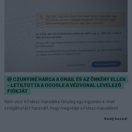
CZUNYINÉ HARCA A GMAIL ÉS AZ ÖNKÉNY ELLEN
- LETILTOTTA A GOOGLE A VÉDVONAL LEVELEZŐ
FIÓKJÁT
Nem vicc! A Fidesz maradéka tényleg egy ingyenes e-mail
szolgáltatást használt, hogy megvédje a Fidesz maradékát.
Szólj hozzá!