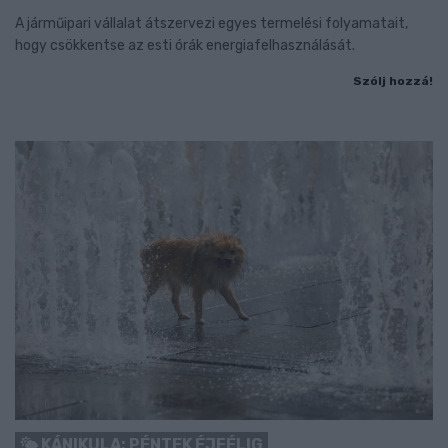
A járműipari vállalat átszervezi egyes termelési folyamatait,
hogy csökkentse az esti órák energiafelhasználását.
Szólj hozzá!
KÁNIKULA: PÉNTEK ÉJFÉLIG