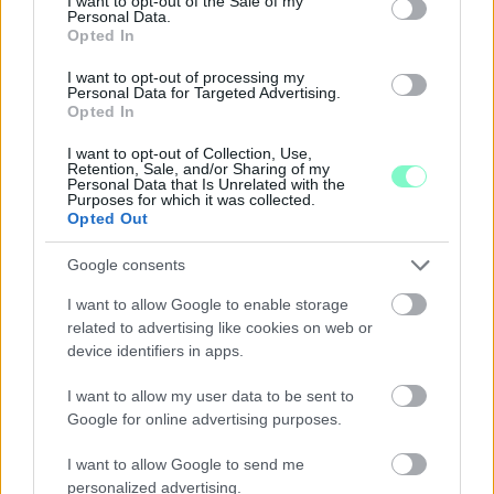
I want to opt-out of the Sale of my
Personal Data.
Opted In
I want to opt-out of processing my
Personal Data for Targeted Advertising.
Opted In
I want to opt-out of Collection, Use,
Retention, Sale, and/or Sharing of my
ÁTADJÁK A MEGÚJULT ERZSÉBET LIGETI
Personal Data that Is Unrelated with the
KRESZ-PARKOT GYŐRBEN – CSALÁDI
Purposes for which it was collected.
PROGRAMOKKAL ÜNNEPLIK A FELÚJÍTÁST
Opted Out
Ügyességi versenyek, KRESZ-kvíz, ingyenes kerékpár- és e-
Google consents
rollerjelölés is várja a családokat augusztus 8-án.
I want to allow Google to enable storage
Szólj hozzá!
related to advertising like cookies on web or
device identifiers in apps.
I want to allow my user data to be sent to
Google for online advertising purposes.
I want to allow Google to send me
personalized advertising.