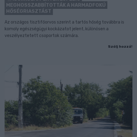
MEGHOSSZABBÍTOTTÁK A HARMADFOKÚ
HŐSÉGRIASZTÁST
Az országos tisztifőorvos szerint a tartós hőség továbbra is
komoly egészségügyi kockázatot jelent, különösen a
veszélyeztetett csoportok számára.
Szólj hozzá!