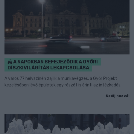
A NAPOKBAN BEFEJEZŐDIK A GYŐRI
DÍSZKIVILÁGÍTÁS LEKAPCSOLÁSA
A város 77 helyszínén zajlik a munkavégzés, a Győr Projekt
kezelésében lévő épületek egy részét is érinti az intézkedés.
Szólj hozzá!