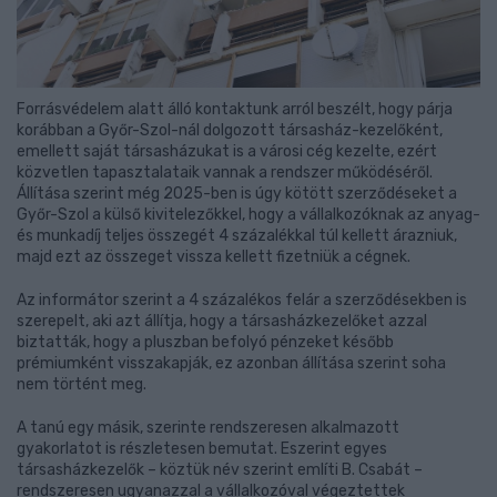
Forrásvédelem alatt álló kontaktunk arról beszélt, hogy párja
korábban a Győr-Szol-nál dolgozott társasház-kezelőként,
emellett saját társasházukat is a városi cég kezelte, ezért
közvetlen tapasztalataik vannak a rendszer működéséről.
Állítása szerint még 2025-ben is úgy kötött szerződéseket a
Győr-Szol a külső kivitelezőkkel, hogy a vállalkozóknak az anyag-
és munkadíj teljes összegét 4 százalékkal túl kellett árazniuk,
majd ezt az összeget vissza kellett fizetniük a cégnek.
Az informátor szerint a 4 százalékos felár a szerződésekben is
szerepelt, aki azt állítja, hogy a társasházkezelőket azzal
biztatták, hogy a pluszban befolyó pénzeket később
prémiumként visszakapják, ez azonban állítása szerint soha
nem történt meg.
A tanú egy másik, szerinte rendszeresen alkalmazott
gyakorlatot is részletesen bemutat. Eszerint egyes
társasházkezelők – köztük név szerint említi B. Csabát –
rendszeresen ugyanazzal a vállalkozóval végeztettek