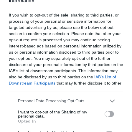
Information
If you wish to opt-out of the sale, sharing to third parties, or
processing of your personal or sensitive information for
MAGYAR PÉTER: 868 MILLIÁRD FORINTOS
targeted advertising by us, please use the below opt-out
BERUHÁZÁSI CSOMAGGAL ERŐSÍTIK
section to confirm your selection. Please note that after your
MAGYARORSZÁG ENERGIAELLÁTÁSÁT, MIKÖZBEN
opt-out request is processed you may continue seeing
TOVÁBBRA IS KRITIKUS NAPOK ELÉ NÉZ AZ ORSZÁG
interest-based ads based on personal information utilized by
us or personal information disclosed to third parties prior to
Átfogó energetikai fejlesztési programot fogadott el a
your opt-out. You may separately opt-out of the further
kormány.
disclosure of your personal information by third parties on the
IAB’s list of downstream participants. This information may
Szólj hozzá!
also be disclosed by us to third parties on the
IAB’s List of
Downstream Participants
that may further disclose it to other
third parties.
Please note that this website/app uses one or more Google
Personal Data Processing Opt Outs
services and may gather and store information including but
not limited to your visit or usage behaviour. You may click to
I want to opt-out of the Sharing of my
personal data.
grant or deny consent to Google and its third-party tags to
Opted In
use your data for below specified purposes in below Google
consent section.