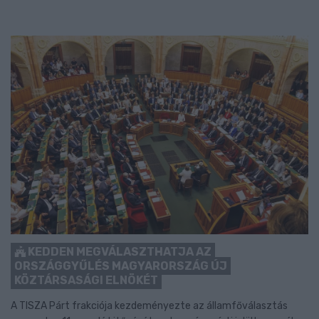
KEDDEN MEGVÁLASZTHATJA AZ
ORSZÁGGYŰLÉS MAGYARORSZÁG ÚJ
KÖZTÁRSASÁGI ELNÖKÉT
A TISZA Párt frakciója kezdeményezte az államfőválasztás