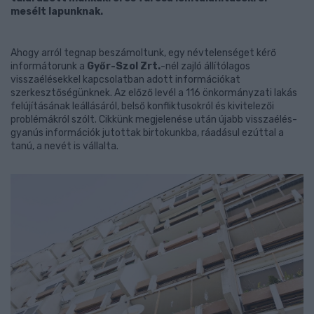
mesélt lapunknak.
Ahogy arról tegnap beszámoltunk, egy névtelenséget kérő
informátorunk a
Győr-Szol Zrt.
-nél zajló állítólagos
visszaélésekkel kapcsolatban adott információkat
szerkesztőségünknek. Az előző levél a 116 önkormányzati lakás
felújításának leállásáról, belső konfliktusokról és kivitelezői
problémákról szólt. Cikkünk megjelenése után újabb visszaélés-
gyanús információk jutottak birtokunkba, ráadásul ezúttal a
tanú, a nevét is vállalta.