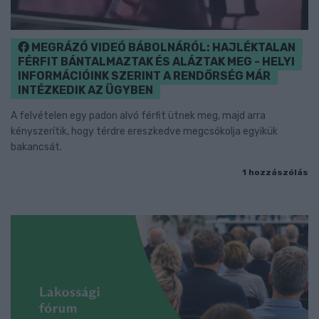
MEGRÁZÓ VIDEÓ BÁBOLNÁRÓL: HAJLÉKTALAN
FÉRFIT BÁNTALMAZTAK ÉS ALÁZTAK MEG - HELYI
INFORMÁCIÓINK SZERINT A RENDŐRSÉG MÁR
INTÉZKEDIK AZ ÜGYBEN
A felvételen egy padon alvó férfit ütnek meg, majd arra
kényszerítik, hogy térdre ereszkedve megcsókolja egyikük
bakancsát.
1 hozzászólás