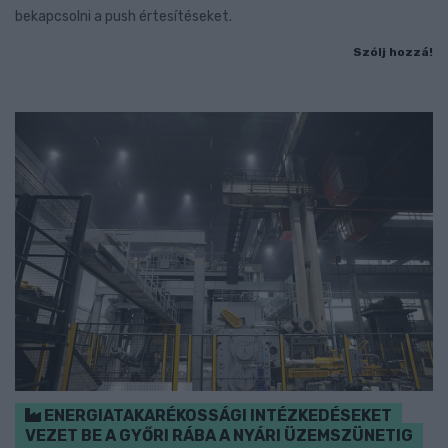
bekapcsolni a push értesítéseket.
Szólj hozzá!
ENERGIATAKARÉKOSSÁGI INTÉZKEDÉSEKET
VEZET BE A GYŐRI RÁBA A NYÁRI ÜZEMSZÜNETIG