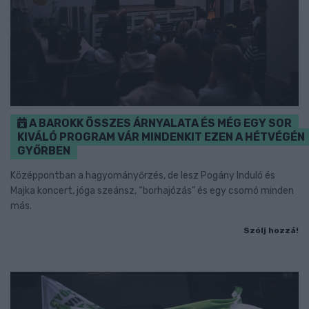
A BAROKK ÖSSZES ÁRNYALATA ÉS MÉG EGY SOR
KIVÁLÓ PROGRAM VÁR MINDENKIT EZEN A HÉTVÉGÉN
GYŐRBEN
Középpontban a hagyományőrzés, de lesz Pogány Induló és
Majka koncert, jóga szeánsz, “borhajózás” és egy csomó minden
más.
Szólj hozzá!