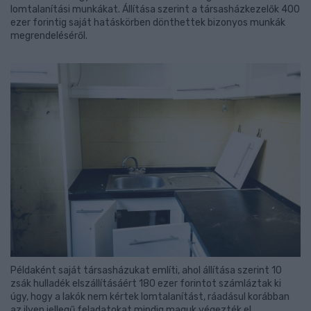
lomtalanítási munkákat. Állítása szerint a társasházkezelők 400
ezer forintig saját hatáskörben dönthettek bizonyos munkák
megrendeléséről.
Példaként saját társasházukat említi, ahol állítása szerint 10
zsák hulladék elszállításáért 180 ezer forintot számláztak ki
úgy, hogy a lakók nem kértek lomtalanítást, ráadásul korábban
az ilyen jellegű feladatokat mindig maguk végezték el.