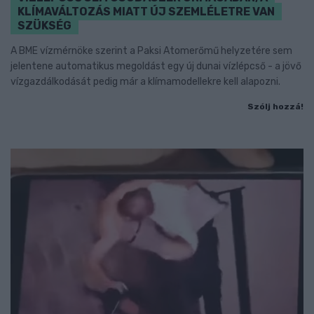
KLÍMAVÁLTOZÁS MIATT ÚJ SZEMLÉLETRE VAN
SZÜKSÉG
A BME vízmérnöke szerint a Paksi Atomerőmű helyzetére sem
jelentene automatikus megoldást egy új dunai vízlépcső - a jövő
vízgazdálkodását pedig már a klímamodellekre kell alapozni.
Szólj hozzá!