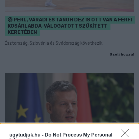
PERL, VÁRADI ÉS TANOH DEZ IS OTT VAN A FÉRFI
KOSÁRLABDA-VÁLOGATOTT SZŰKÍTETT
KERETÉBEN
Észtország, Szlovénia és Svédország következik.
Szólj hozzá!
ugytudjuk.hu -
Do Not Process My Personal