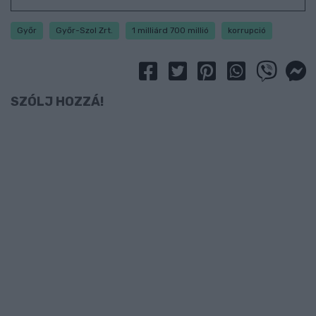
Győr
Győr-Szol Zrt.
1 milliárd 700 millió
korrupció
SZÓLJ HOZZÁ!