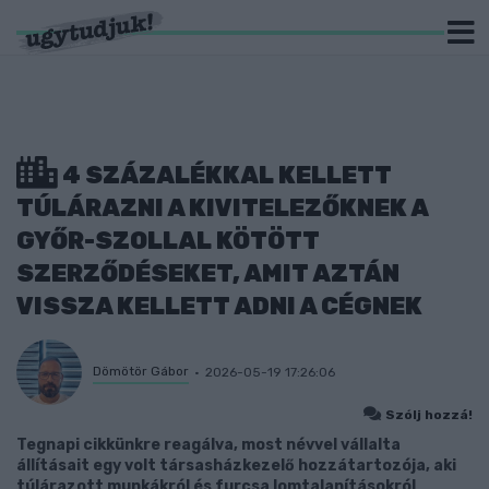
4 SZÁZALÉKKAL KELLETT
TÚLÁRAZNI A KIVITELEZŐKNEK A
GYŐR-SZOLLAL KÖTÖTT
SZERZŐDÉSEKET, AMIT AZTÁN
VISSZA KELLETT ADNI A CÉGNEK
Dömötör Gábor
2026-05-19 17:26:06
Szólj hozzá!
Tegnapi cikkünkre reagálva, most névvel vállalta
állításait egy volt társasházkezelő hozzátartozója, aki
túlárazott munkákról és furcsa lomtalanításokról