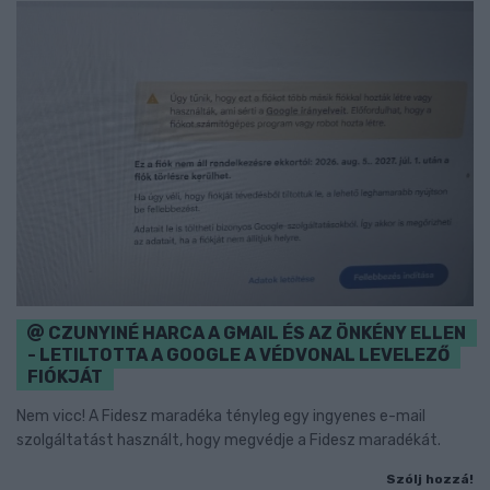
CZUNYINÉ HARCA A GMAIL ÉS AZ ÖNKÉNY ELLEN
- LETILTOTTA A GOOGLE A VÉDVONAL LEVELEZŐ
FIÓKJÁT
Nem vicc! A Fidesz maradéka tényleg egy ingyenes e-mail
szolgáltatást használt, hogy megvédje a Fidesz maradékát.
Szólj hozzá!