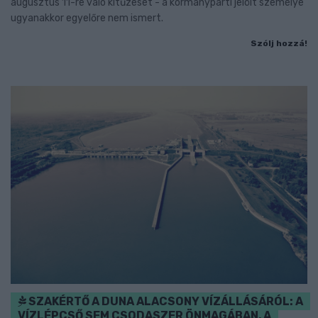
augusztus 11-re való kitűzését - a kormánypárti jelölt személye
ugyanakkor egyelőre nem ismert.
Szólj hozzá!
SZAKÉRTŐ A DUNA ALACSONY VÍZÁLLÁSÁRÓL: A
VÍZLÉPCSŐ SEM CSODASZER ÖNMAGÁBAN, A