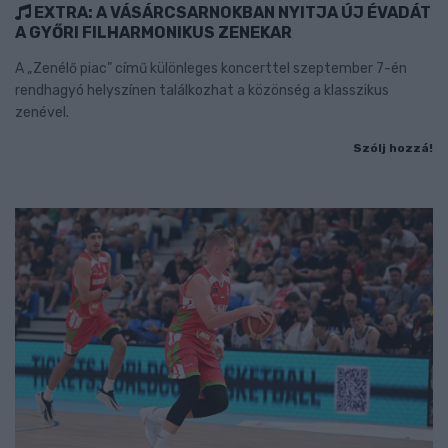
EXTRA: A VÁSÁRCSARNOKBAN NYITJA ÚJ ÉVADÁT
A GYŐRI FILHARMONIKUS ZENEKAR
A „Zenélő piac” című különleges koncerttel szeptember 7-én
rendhagyó helyszínen találkozhat a közönség a klasszikus
zenével.
Szólj hozzá!