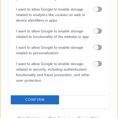
I want to allow Google to enable storage
related to analytics like cookies on web or
device identifiers in apps.
I want to allow Google to enable storage
related to functionality of the website or app.
I want to allow Google to enable storage
related to personalization.
NŐVERŐ SZOMBATHELYI FÉRFI ELLEN EMELT
VÁDAT AZ ÜGYÉSZSÉG
I want to allow Google to enable storage
A férfi a nyílt utcán kezdte verni áldozatát.
related to security, including authentication
functionality and fraud prevention, and other
Szólj hozzá!
user protection.
CONFIRM