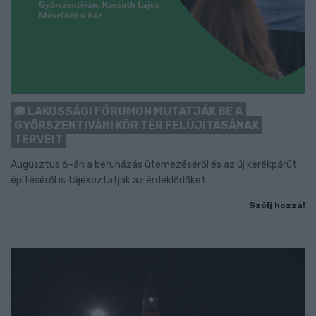
LAKOSSÁGI FÓRUMON MUTATJÁK BE A
GYŐRSZENTIVÁNI KÖR TÉR FELÚJÍTÁSÁNAK
TERVEIT
Augusztus 6-án a beruházás ütemezéséről és az új kerékpárút
építéséről is tájékoztatják az érdeklődőket.
Szólj hozzá!