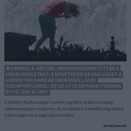
KÁNIKULA-AKTUÁL: MEGHOSSZABBÍTOTTÁK A
HŐSÉGRIASZTÁST, A KÖVETKEZŐ 48 ÓRA LEHET A
LEGKRITIKUSABB AZ ENERGIAELLÁTÁS
SZEMPONTJÁBÓL, DE AZ UTOLSÓ PAKSI TURBINA
EGYELŐRE KITART
A Védelmi Munkacsoport szerint egyelőre stabil az ország
villamosenergia-rendszere, de továbbra is takarékosságra kérik
a lakosságot és a nagyfogyasztókat.
Szólj hozzá!