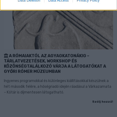
Data Deletion
Data Access
Privacy Policy
A RÓMAIAKTÓL AZ AGYAGKATONÁKIG –
TÁRLATVEZETÉSEK, WORKSHOP ÉS
KÖZÖNSÉGTALÁLKOZÓ VÁRJA A LÁTOGATÓKAT A
GYŐRI RÓMER MÚZEUMBAN
Ingyenes programokkal és különleges kiállításokkal készülnek a
hét második felére, a hőségriadó idején ráadásul a Várkazamata
– Kőtár is díjmentesen látogatható.
Szólj hozzá!