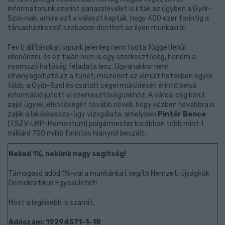
Informátorunk szerint panaszlevelet is írtak az ügyben a Győr-
Szol-nak, amire azt a választ kapták, hogy 400 ezer forintig a
társasházkezelő szabadon dönthet az ilyen munkákról.
Fenti állításokat lapunk jelenleg nem tudta függetlenül
ellenőrizni, és ez talán nem is egy szerkesztőség, hanem a
nyomozó hatóság feladata lesz. Ugyanakkor nem
elhanyagolható az a tünet, miszerint az elmúlt hetekben egyre
több, a Győr-Szol és csatolt cégei működését érintő belső
információ jutott el szerkesztőségünkhöz. A városi cég körül
zajló ügyek jelentőségét tovább növeli, hogy közben továbbra is
zajlik a lakáskassza-ügy vizsgálata, amelyben
Pintér Bence
(TSZV-LMP-Momentum) polgármester korábban több mint 1
milliárd 700 millió forintos hiányról beszélt.
Neked 1%, nekünk nagy segítség!
Támogasd adód 1%-val a munkánkat segítő Nemzeti Újságírók
Demokratikus Egyesületét!
Most a legkisebb is számít.
Adószám: 19294571-1-18