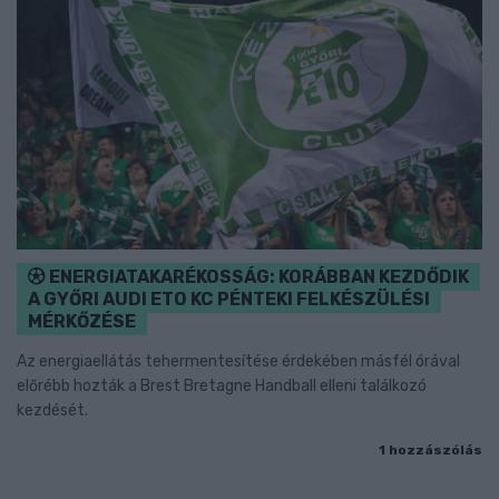
ENERGIATAKARÉKOSSÁG: KORÁBBAN KEZDŐDIK
A GYŐRI AUDI ETO KC PÉNTEKI FELKÉSZÜLÉSI
MÉRKŐZÉSE
Az energiaellátás tehermentesítése érdekében másfél órával
előrébb hozták a Brest Bretagne Handball elleni találkozó
kezdését.
1 hozzászólás