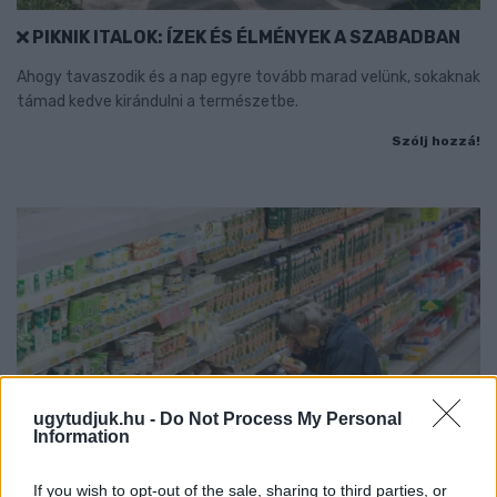
PIKNIK ITALOK: ÍZEK ÉS ÉLMÉNYEK A SZABADBAN
Ahogy tavaszodik és a nap egyre tovább marad velünk, sokaknak
támad kedve kirándulni a természetbe.
Szólj hozzá!
ugytudjuk.hu -
Do Not Process My Personal
Information
If you wish to opt-out of the sale, sharing to third parties, or