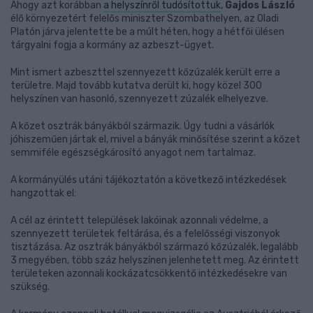
Ahogy azt korábban
a helyszínről tudósítottuk
,
Gajdos László
élő környezetért felelős miniszter Szombathelyen, az Oladi
Platón járva jelentette be a múlt héten, hogy a hétfői ülésen
tárgyalni fogja a kormány az azbeszt-ügyet.
Mint ismert azbeszttel szennyezett kőzúzalék került erre a
területre. Majd tovább kutatva derült ki, hogy közel 300
helyszínen van hasonló, szennyezett zúzalék elhelyezve.
A kőzet osztrák bányákból származik. Úgy tudni a vásárlók
jóhiszeműen jártak el, mivel a bányák minősítése szerint a kőzet
semmiféle egészségkárosító anyagot nem tartalmaz.
A kormányülés utáni tájékoztatón a következő intézkedések
hangzottak el:
A cél az érintett települések lakóinak azonnali védelme, a
szennyezett területek feltárása, és a felelősségi viszonyok
tisztázása. Az osztrák bányákból származó kőzúzalék, legalább
3 megyében, több száz helyszínen jelenhetett meg. Az érintett
területeken azonnali kockázatcsökkentő intézkedésekre van
szükség.