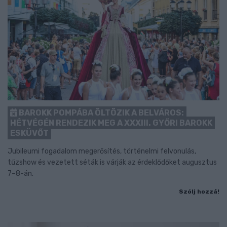
BAROKK POMPÁBA ÖLTÖZIK A BELVÁROS:
HÉTVÉGÉN RENDEZIK MEG A XXXIII. GYŐRI BAROKK
ESKÜVŐT
Jubileumi fogadalom megerősítés, történelmi felvonulás,
tűzshow és vezetett séták is várják az érdeklődőket augusztus
7–8-án.
Szólj hozzá!