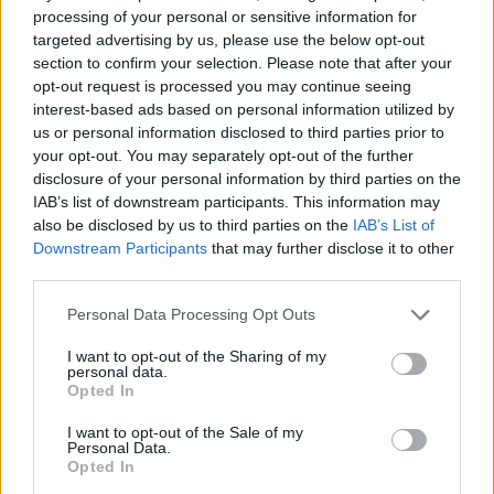
processing of your personal or sensitive information for
ÖRÖMHÍR: TÍZ ÉVE NEM VOLT ILYEN ALACSONY AZ
targeted advertising by us, please use the below opt-out
INFLÁCIÓ MAGYARORSZÁGON
section to confirm your selection. Please note that after your
opt-out request is processed you may continue seeing
Júliusban mindössze 1,2 százalékkal emelkedtek éves
interest-based ads based on personal information utilized by
összevetésben a fogyasztói árak, miközben az élelmiszerek ára
us or personal information disclosed to third parties prior to
már csökkent.
your opt-out. You may separately opt-out of the further
disclosure of your personal information by third parties on the
Szólj hozzá!
IAB’s list of downstream participants. This information may
also be disclosed by us to third parties on the
IAB’s List of
Downstream Participants
that may further disclose it to other
third parties.
Please note that this website/app uses one or more Google
Personal Data Processing Opt Outs
services and may gather and store information including but
not limited to your visit or usage behaviour. You may click to
I want to opt-out of the Sharing of my
personal data.
grant or deny consent to Google and its third-party tags to
Opted In
use your data for below specified purposes in below Google
consent section.
I want to opt-out of the Sale of my
Personal Data.
Opted In