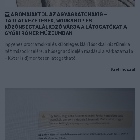
A RÓMAIAKTÓL AZ AGYAGKATONÁKIG –
TÁRLATVEZETÉSEK, WORKSHOP ÉS
KÖZÖNSÉGTALÁLKOZÓ VÁRJA A LÁTOGATÓKAT A
GYŐRI RÓMER MÚZEUMBAN
Ingyenes programokkal és különleges kiállításokkal készülnek a
hét második felére, a hőségriadó idején ráadásul a Várkazamata
– Kőtár is díjmentesen látogatható.
Szólj hozzá!