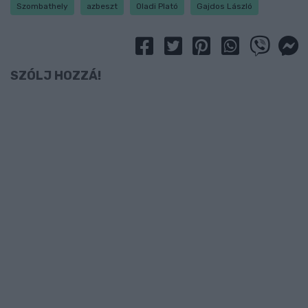
Szombathely
azbeszt
Oladi Plató
Gajdos László
SZÓLJ HOZZÁ!