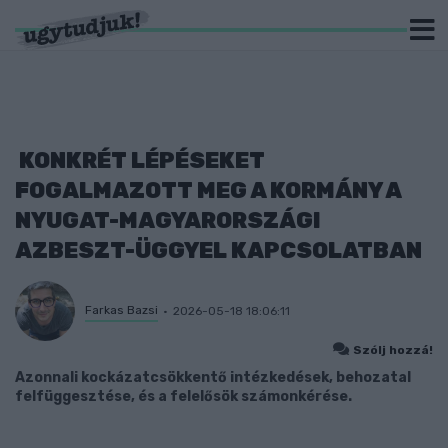
KONKRÉT LÉPÉSEKET
FOGALMAZOTT MEG A KORMÁNY A
NYUGAT-MAGYARORSZÁGI
AZBESZT-ÜGGYEL KAPCSOLATBAN
Farkas Bazsi
2026-05-18 18:06:11
Szólj hozzá!
Azonnali kockázatcsökkentő intézkedések, behozatal
felfüggesztése, és a felelősök számonkérése.