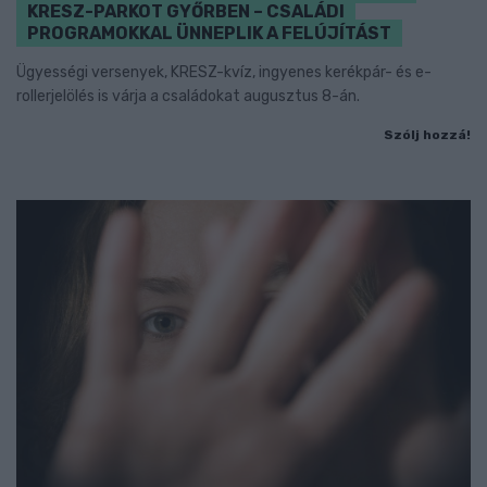
KRESZ-PARKOT GYŐRBEN – CSALÁDI
PROGRAMOKKAL ÜNNEPLIK A FELÚJÍTÁST
Ügyességi versenyek, KRESZ-kvíz, ingyenes kerékpár- és e-
rollerjelölés is várja a családokat augusztus 8-án.
Szólj hozzá!