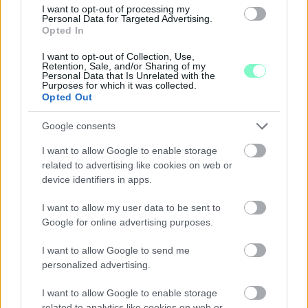
I want to opt-out of processing my
Personal Data for Targeted Advertising.
Opted In
A BAROKK ÖSSZES ÁRNYALATA ÉS MÉG EGY SOR
I want to opt-out of Collection, Use,
Retention, Sale, and/or Sharing of my
KIVÁLÓ PROGRAM VÁR MINDENKIT EZEN A HÉTVÉGÉN
Personal Data that Is Unrelated with the
GYŐRBEN
Purposes for which it was collected.
Opted Out
Középpontban a hagyományőrzés, de lesz Pogány Induló és
Majka koncert, jóga szeánsz, “borhajózás” és egy csomó minden
Google consents
más.
I want to allow Google to enable storage
Szólj hozzá!
related to advertising like cookies on web or
device identifiers in apps.
I want to allow my user data to be sent to
Google for online advertising purposes.
I want to allow Google to send me
personalized advertising.
I want to allow Google to enable storage
related to analytics like cookies on web or