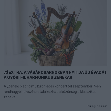
EXTRA: A VÁSÁRCSARNOKBAN NYITJA ÚJ ÉVADÁT
A GYŐRI FILHARMONIKUS ZENEKAR
A „Zenélő piac” című különleges koncerttel szeptember 7-én
rendhagyó helyszínen találkozhat a közönség a klasszikus
zenével.
Szólj hozzá!