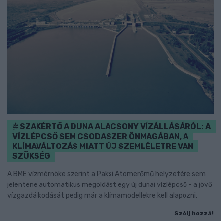
SZAKÉRTŐ A DUNA ALACSONY VÍZÁLLÁSÁRÓL: A
VÍZLÉPCSŐ SEM CSODASZER ÖNMAGÁBAN, A
KLÍMAVÁLTOZÁS MIATT ÚJ SZEMLÉLETRE VAN
SZÜKSÉG
A BME vízmérnöke szerint a Paksi Atomerőmű helyzetére sem
jelentene automatikus megoldást egy új dunai vízlépcső - a jövő
vízgazdálkodását pedig már a klímamodellekre kell alapozni.
Szólj hozzá!