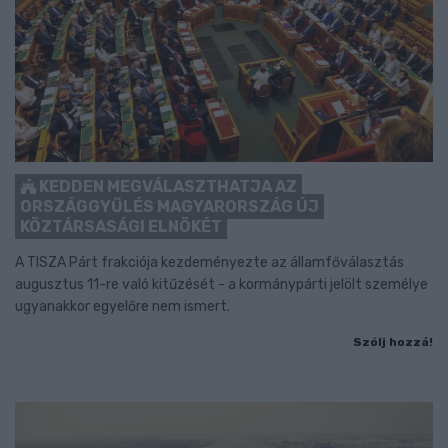
KEDDEN MEGVÁLASZTHATJA AZ
ORSZÁGGYŰLÉS MAGYARORSZÁG ÚJ
KÖZTÁRSASÁGI ELNÖKÉT
A TISZA Párt frakciója kezdeményezte az államfőválasztás
augusztus 11-re való kitűzését - a kormánypárti jelölt személye
ugyanakkor egyelőre nem ismert.
Szólj hozzá!