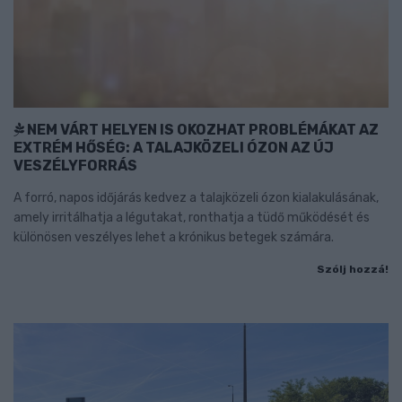
NEM VÁRT HELYEN IS OKOZHAT PROBLÉMÁKAT AZ
EXTRÉM HŐSÉG: A TALAJKÖZELI ÓZON AZ ÚJ
VESZÉLYFORRÁS
A forró, napos időjárás kedvez a talajközeli ózon kialakulásának,
amely irritálhatja a légutakat, ronthatja a tüdő működését és
különösen veszélyes lehet a krónikus betegek számára.
Szólj hozzá!