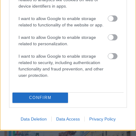
device identifiers in apps.
I want to allow Google to enable storage
related to functionality of the website or app.
I want to allow Google to enable storage
related to personalization.
ENERGIATAKARÉKOSSÁG: KORÁBBAN KEZDŐDIK
A GYŐRI AUDI ETO KC PÉNTEKI FELKÉSZÜLÉSI
I want to allow Google to enable storage
MÉRKŐZÉSE
related to security, including authentication
functionality and fraud prevention, and other
Az energiaellátás tehermentesítése érdekében másfél órával
user protection.
előrébb hozták a Brest Bretagne Handball elleni találkozó
kezdését.
1 hozzászólás
CONFIRM
Data Deletion
Data Access
Privacy Policy