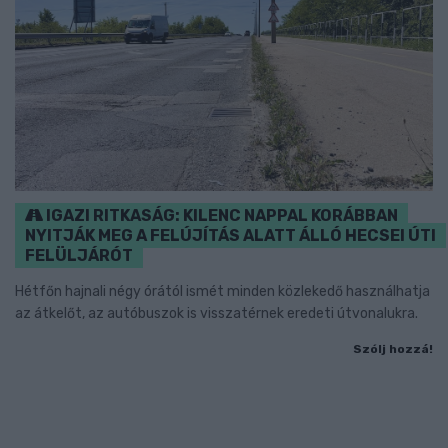
IGAZI RITKASÁG: KILENC NAPPAL KORÁBBAN
NYITJÁK MEG A FELÚJÍTÁS ALATT ÁLLÓ HECSEI ÚTI
FELÜLJÁRÓT
Hétfőn hajnali négy órától ismét minden közlekedő használhatja
az átkelőt, az autóbuszok is visszatérnek eredeti útvonalukra.
Szólj hozzá!