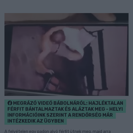
MEGRÁZÓ VIDEÓ BÁBOLNÁRÓL: HAJLÉKTALAN
FÉRFIT BÁNTALMAZTAK ÉS ALÁZTAK MEG - HELYI
INFORMÁCIÓINK SZERINT A RENDŐRSÉG MÁR
INTÉZKEDIK AZ ÜGYBEN
A felvételen egy padon alvó férfit ütnek meg, majd arra