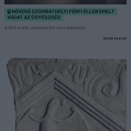
NŐVERŐ SZOMBATHELYI FÉRFI ELLEN EMELT
VÁDAT AZ ÜGYÉSZSÉG
A férfi a nyílt utcán kezdte verni áldozatát.
Szólj hozzá!