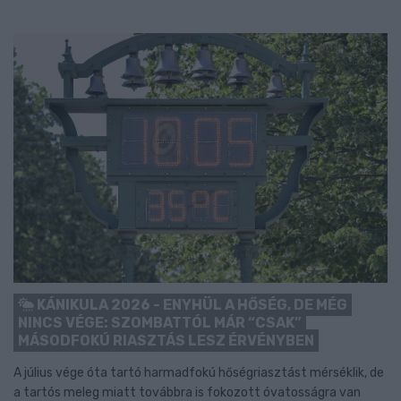
KÁNIKULA 2026 - ENYHÜL A HŐSÉG, DE MÉG
NINCS VÉGE: SZOMBATTÓL MÁR “CSAK”
MÁSODFOKÚ RIASZTÁS LESZ ÉRVÉNYBEN
A július vége óta tartó harmadfokú hőségriasztást mérséklik, de
a tartós meleg miatt továbbra is fokozott óvatosságra van