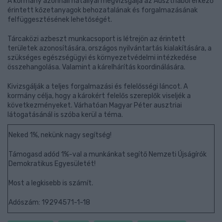
A kormány azonnali hatállyal megvizsgálja az Ausztriából érkező
érintett kőzetanyagok behozatalának és forgalmazásának
felfüggesztésének lehetőségét.
Tárcaközi azbeszt munkacsoport is létrejön az érintett
területek azonosítására, országos nyilvántartás kialakítására, a
szükséges egészségügyi és környezetvédelmi intézkedése
összehangolása. Valamint a kárelhárítás koordinálására.
Kivizsgálják a teljes forgalmazási és felelősségi láncot. A
kormány célja, hogy a károkért felelős szereplők viseljék a
következményeket. Várhatóan Magyar Péter ausztriai
látogatásánál is szóba kerül a téma.
Neked 1%, nekünk nagy segítség!
Támogasd adód 1%-val a munkánkat segítő Nemzeti Újságírók
Demokratikus Egyesületét!
Most a legkisebb is számít.
Adószám: 19294571-1-18