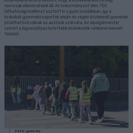
Kósa Roland arról is beszélt, hogy a közlekedésbiztonság
nemcsak ellenőrzésből áll. Az önkormányzat idén 750
láthatósági mellényt osztott ki a győri óvodákban, így a
kiránduló gyermekcsoportok elején és végén közlekedő gyerekek
jól láthatóvá válnak az autósok számára. Az alpolgármester
szerint a legveszélyeztetettebb közlekedők védelme kiemelt
feladat.
Fotó: gyor.hu