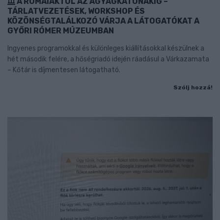
A RÓMAIAKTÓL AZ AGYAGKATONÁKIG –
TÁRLATVEZETÉSEK, WORKSHOP ÉS
KÖZÖNSÉGTALÁLKOZÓ VÁRJA A LÁTOGATÓKAT A
GYŐRI RÓMER MÚZEUMBAN
Ingyenes programokkal és különleges kiállításokkal készülnek a
hét második felére, a hőségriadó idején ráadásul a Várkazamata
– Kőtár is díjmentesen látogatható.
Szólj hozzá!