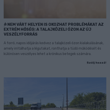
NEM VÁRT HELYEN IS OKOZHAT PROBLÉMÁKAT AZ
EXTRÉM HŐSÉG: A TALAJKÖZELI ÓZON AZ ÚJ
VESZÉLYFORRÁS
A forró, napos időjárás kedvez a talajközeli ózon kialakulásának,
amely irritálhatja a légutakat, ronthatja a tüdő működését és
különösen veszélyes lehet a krónikus betegek számára.
Szólj hozzá!