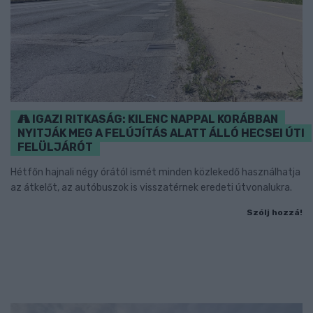
IGAZI RITKASÁG: KILENC NAPPAL KORÁBBAN
NYITJÁK MEG A FELÚJÍTÁS ALATT ÁLLÓ HECSEI ÚTI
FELÜLJÁRÓT
Hétfőn hajnali négy órától ismét minden közlekedő használhatja
az átkelőt, az autóbuszok is visszatérnek eredeti útvonalukra.
Szólj hozzá!