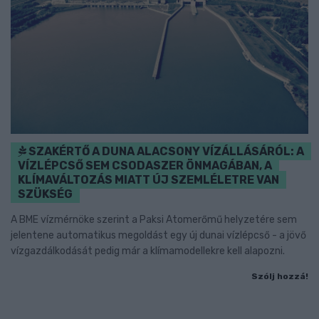
SZAKÉRTŐ A DUNA ALACSONY VÍZÁLLÁSÁRÓL: A
VÍZLÉPCSŐ SEM CSODASZER ÖNMAGÁBAN, A
KLÍMAVÁLTOZÁS MIATT ÚJ SZEMLÉLETRE VAN
SZÜKSÉG
A BME vízmérnöke szerint a Paksi Atomerőmű helyzetére sem
jelentene automatikus megoldást egy új dunai vízlépcső - a jövő
vízgazdálkodását pedig már a klímamodellekre kell alapozni.
Szólj hozzá!