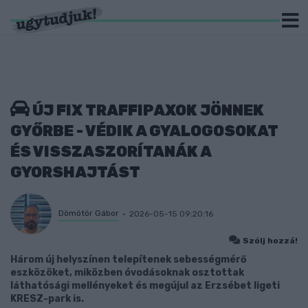
ÚJ FIX TRAFFIPAXOK JÖNNEK
GYŐRBE - VÉDIK A GYALOGOSOKAT
ÉS VISSZASZORÍTANÁK A
GYORSHAJTÁST
Dömötör Gábor
2026-05-15 09:20:16
Szólj hozzá!
Három új helyszínen telepítenek sebességmérő
eszközöket, miközben óvodásoknak osztottak
láthatósági mellényeket és megújul az Erzsébet ligeti
KRESZ-park is.