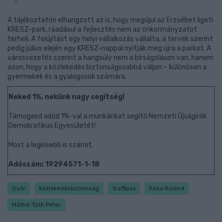
A tájékoztatón elhangzott az is, hogy megújul az Erzsébet ligeti
KRESZ-park, ráadásul a fejlesztés nem az önkormányzatot
terheli. A felújítást egy helyi vállalkozás vállalta, a tervek szerint
pedig július elején egy KRESZ-nappal nyitják meg újra a parkot. A
városvezetés szerint a hangsúly nem a bírságoláson van, hanem
azon, hogy a közlekedés biztonságosabbá váljon – különösen a
gyermekek és a gyalogosok számára.
Neked 1%, nekünk nagy segítség!
Támogasd adód 1%-val a munkánkat segítő Nemzeti Újságírók
Demokratikus Egyesületét!
Most a legkisebb is számít.
Adószám: 19294571-1-18
Győr
közlekedésbiztonság
traffipax
Kósa Roland
Máthé-Tóth Péter