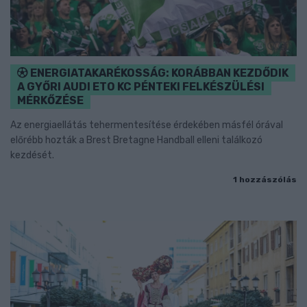
ENERGIATAKARÉKOSSÁG: KORÁBBAN KEZDŐDIK
A GYŐRI AUDI ETO KC PÉNTEKI FELKÉSZÜLÉSI
MÉRKŐZÉSE
Az energiaellátás tehermentesítése érdekében másfél órával
előrébb hozták a Brest Bretagne Handball elleni találkozó
kezdését.
1 hozzászólás