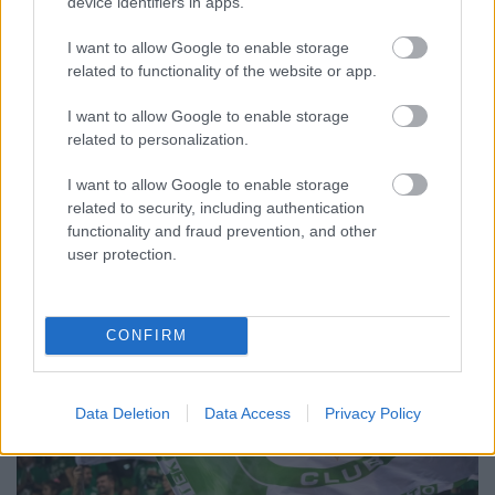
device identifiers in apps.
A BAROKK ÖSSZES ÁRNYALATA ÉS MÉG EGY SOR
I want to allow Google to enable storage
KIVÁLÓ PROGRAM VÁR MINDENKIT EZEN A HÉTVÉGÉN
related to functionality of the website or app.
GYŐRBEN
I want to allow Google to enable storage
Középpontban a hagyományőrzés, de lesz Pogány Induló és
related to personalization.
Majka koncert, jóga szeánsz, “borhajózás” és egy csomó minden
más.
I want to allow Google to enable storage
related to security, including authentication
Szólj hozzá!
functionality and fraud prevention, and other
user protection.
CONFIRM
Data Deletion
Data Access
Privacy Policy