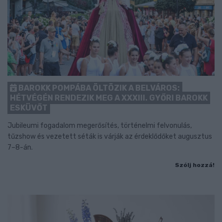
BAROKK POMPÁBA ÖLTÖZIK A BELVÁROS:
HÉTVÉGÉN RENDEZIK MEG A XXXIII. GYŐRI BAROKK
ESKÜVŐT
Jubileumi fogadalom megerősítés, történelmi felvonulás,
tűzshow és vezetett séták is várják az érdeklődőket augusztus
7–8-án.
Szólj hozzá!