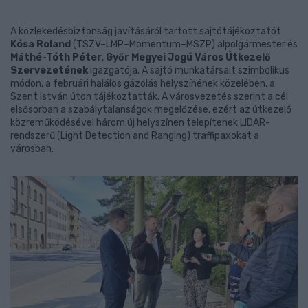
A közlekedésbiztonság javításáról tartott sajtótájékoztatót
Kósa Roland
(TSZV–LMP–Momentum–MSZP) alpolgármester és
Máthé-Tóth Péter
,
Győr Megyei Jogú Város Útkezelő
Szervezetének
igazgatója. A sajtó munkatársait szimbolikus
módon, a februári halálos gázolás helyszínének közelében, a
Szent István úton tájékoztatták. A városvezetés szerint a cél
elsősorban a szabálytalanságok megelőzése, ezért az útkezelő
közreműködésével három új helyszínen telepítenek LIDAR-
rendszerű
(Light Detection and Ranging)
traffipaxokat a
városban.