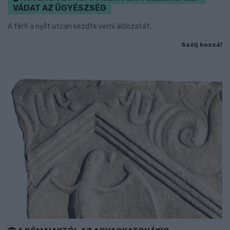
VÁDAT AZ ÜGYÉSZSÉG
A férfi a nyílt utcán kezdte verni áldozatát.
Szólj hozzá!