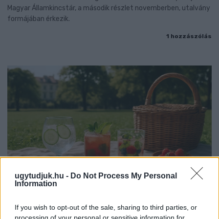
Magyar Államkincstár, a második részlet novemberben, utalvány
formájában érkezik.
1 hozzászólás
ugytudjuk.hu -
Do Not Process My Personal
Information
If you wish to opt-out of the sale, sharing to third parties, or
PIKNIK ITALOK: ÍZEK ÉS ÉLMÉNYEK A SZABADBAN
processing of your personal or sensitive information for