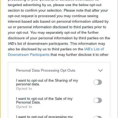
targeted advertising by us, please use the below opt-out
Ahogy tavaszodik és a nap egyre tovább marad velünk, sokaknak
section to confirm your selection. Please note that after your
támad kedve kirándulni a természetbe.
opt-out request is processed you may continue seeing
interest-based ads based on personal information utilized by
Szólj hozzá!
us or personal information disclosed to third parties prior to
your opt-out. You may separately opt-out of the further
disclosure of your personal information by third parties on the
IAB’s list of downstream participants. This information may
also be disclosed by us to third parties on the
IAB’s List of
Downstream Participants
that may further disclose it to other
third parties.
Please note that this website/app uses one or more Google
Personal Data Processing Opt Outs
services and may gather and store information including but
not limited to your visit or usage behaviour. You may click to
I want to opt-out of the Sharing of my
personal data.
grant or deny consent to Google and its third-party tags to
Opted In
use your data for below specified purposes in below Google
consent section.
I want to opt-out of the Sale of my
Personal Data.
Opted In
ÖRÖMHÍR: TÍZ ÉVE NEM VOLT ILYEN ALACSONY AZ
I want to opt-out of processing my