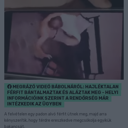
MEGRÁZÓ VIDEÓ BÁBOLNÁRÓL: HAJLÉKTALAN
FÉRFIT BÁNTALMAZTAK ÉS ALÁZTAK MEG - HELYI
INFORMÁCIÓINK SZERINT A RENDŐRSÉG MÁR
INTÉZKEDIK AZ ÜGYBEN
A felvételen egy padon alvó férfit ütnek meg, majd arra
kényszerítik, hogy térdre ereszkedve megcsókolja egyikük
bakancsát.