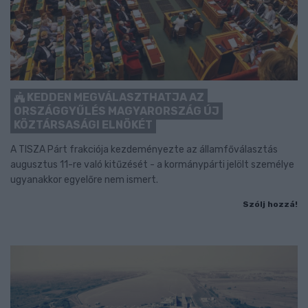
KEDDEN MEGVÁLASZTHATJA AZ
ORSZÁGGYŰLÉS MAGYARORSZÁG ÚJ
KÖZTÁRSASÁGI ELNÖKÉT
A TISZA Párt frakciója kezdeményezte az államfőválasztás
augusztus 11-re való kitűzését - a kormánypárti jelölt személye
ugyanakkor egyelőre nem ismert.
Szólj hozzá!