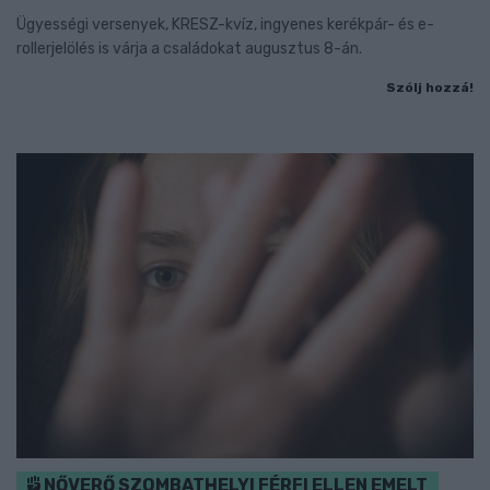
Ügyességi versenyek, KRESZ-kvíz, ingyenes kerékpár- és e-
rollerjelölés is várja a családokat augusztus 8-án.
Szólj hozzá!
NŐVERŐ SZOMBATHELYI FÉRFI ELLEN EMELT