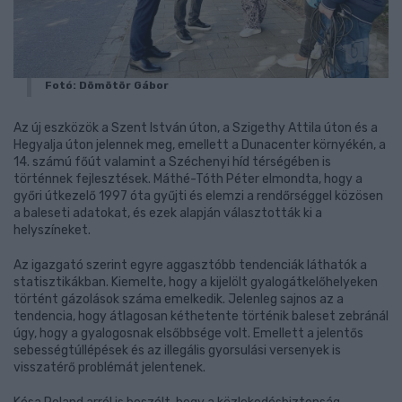
Fotó: Dömötör Gábor
Az új eszközök a Szent István úton, a Szigethy Attila úton és a
Hegyalja úton jelennek meg, emellett a Dunacenter környékén, a
14. számú főút valamint a Széchenyi híd térségében is
történnek fejlesztések. Máthé-Tóth Péter elmondta, hogy a
győri útkezelő 1997 óta gyűjti és elemzi a rendőrséggel közösen
a baleseti adatokat, és ezek alapján választották ki a
helyszíneket.
Az igazgató szerint egyre aggasztóbb tendenciák láthatók a
statisztikákban. Kiemelte, hogy a kijelölt gyalogátkelőhelyeken
történt gázolások száma emelkedik. Jelenleg sajnos az a
tendencia, hogy átlagosan kéthetente történik baleset zebránál
úgy, hogy a gyalogosnak elsőbbsége volt. Emellett a jelentős
sebességtúllépések és az illegális gyorsulási versenyek is
visszatérő problémát jelentenek.