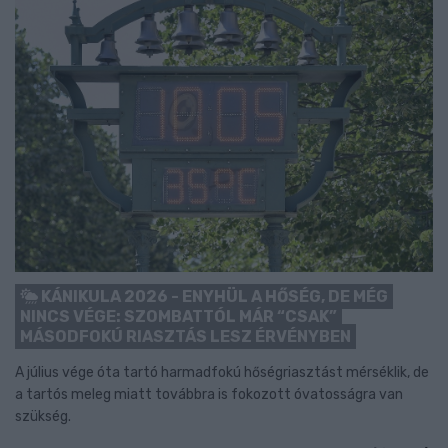
KÁNIKULA 2026 - ENYHÜL A HŐSÉG, DE MÉG
NINCS VÉGE: SZOMBATTÓL MÁR “CSAK”
MÁSODFOKÚ RIASZTÁS LESZ ÉRVÉNYBEN
A július vége óta tartó harmadfokú hőségriasztást mérséklik, de
a tartós meleg miatt továbbra is fokozott óvatosságra van
szükség.