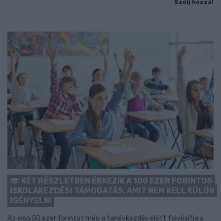
Szólj hozzá!
KÉT RÉSZLETBEN ÉRKEZIK A 100 EZER FORINTOS
ISKOLAKEZDÉSI TÁMOGATÁS, AMIT NEM KELL KÜLÖN
IGÉNYELNI
Az első 50 ezer forintot még a tanévkezdés előtt folyósítja a