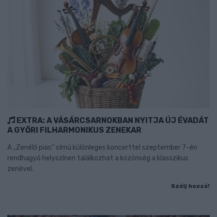
EXTRA: A VÁSÁRCSARNOKBAN NYITJA ÚJ ÉVADÁT
A GYŐRI FILHARMONIKUS ZENEKAR
A „Zenélő piac” című különleges koncerttel szeptember 7-én
rendhagyó helyszínen találkozhat a közönség a klasszikus
zenével.
Szólj hozzá!