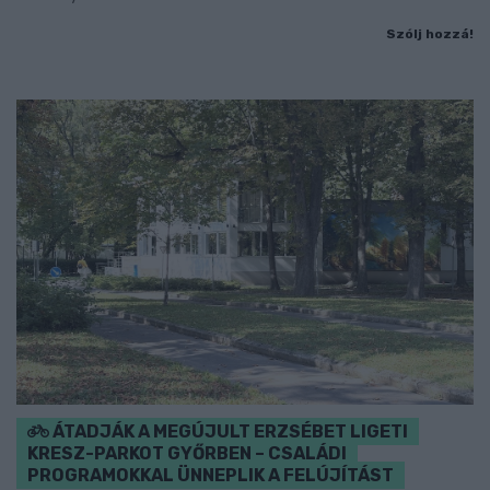
Szólj hozzá!
ÁTADJÁK A MEGÚJULT ERZSÉBET LIGETI
KRESZ-PARKOT GYŐRBEN – CSALÁDI
PROGRAMOKKAL ÜNNEPLIK A FELÚJÍTÁST