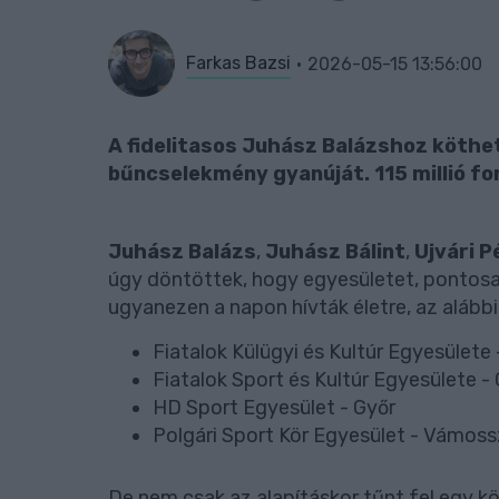
Farkas Bazsi
2026-05-15 13:56:00
A fidelitasos Juhász Balázshoz köthe
bűncselekmény gyanúját. 115 millió for
Juhász Balázs
,
Juhász Bálint
,
Ujvári P
úgy döntöttek, hogy egyesületet, pontosa
ugyanezen a napon hívták életre, az alábbi 
Fiatalok Külügyi és Kultúr Egyesület
Fiatalok Sport és Kultúr Egyesülete -
HD Sport Egyesület - Győr
Polgári Sport Kör Egyesület - Vámos
De nem csak az alapításkor tűnt fel egy 