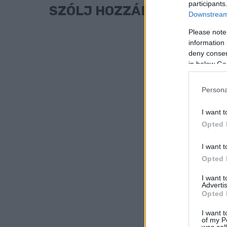
participants
SZÓLJ HOZZÁ!
Downstream 
Please note
information 
deny consent
in below Go
Persona
I want t
Opted 
I want t
Opted 
I want 
Advertis
Opted 
I want t
of my P
was col