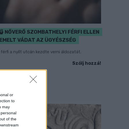
NŐVERŐ SZOMBATHELYI FÉRFI ELLEN
EMELT VÁDAT AZ ÜGYÉSZSÉG
 férfi a nyílt utcán kezdte verni áldozatát.
Szólj hozzá!
sonal or
ection to
ou may
 personal
out of the
 downstream