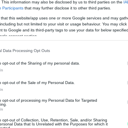
. This information may also be disclosed by us to third parties on the
IA
Participants
that may further disclose it to other third parties.
 that this website/app uses one or more Google services and may gath
including but not limited to your visit or usage behaviour. You may click 
 to Google and its third-party tags to use your data for below specifi
ogle consent section.
l Data Processing Opt Outs
–
K
o opt-out of the Sharing of my personal data.
L
In
o opt-out of the Sale of my Personal Data.
I
In
k
to opt-out of processing my Personal Data for Targeted
r
ing.
l
In
o opt-out of Collection, Use, Retention, Sale, and/or Sharing
ersonal Data that Is Unrelated with the Purposes for which it
lected.