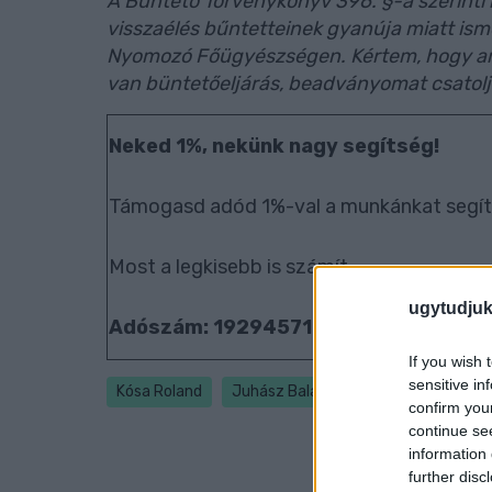
A Büntető Törvénykönyv 396. §-a szerinti kö
visszaélés bűntetteinek gyanúja miatt isme
Nyomozó Főügyészségen. Kértem, hogy 
van büntetőeljárás, beadványomat csatolj
Neked 1%, nekünk nagy segítség!
Támogasd adód 1%-val a munkánkat segít
Most a legkisebb is számít.
ugytudjuk
Adószám: 19294571-1-18
If you wish 
sensitive in
Kósa Roland
Juhász Balázs
Győr
Abda
confirm you
continue se
information 
further disc