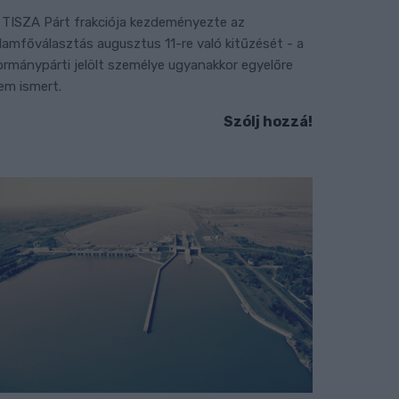
 TISZA Párt frakciója kezdeményezte az
llamfőválasztás augusztus 11-re való kitűzését - a
ormánypárti jelölt személye ugyanakkor egyelőre
em ismert.
Szólj hozzá!