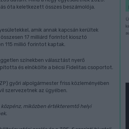
pítás óta keletkezett összes beszámolója.
Ü
k
yesületekkel, amik annak kapcsán kerültek
a
összesen 17 milliárd forintot kiosztó
115 millió forintot kaptak.
ggetlen színekben választást nyerő
ította és elnökölte a bécsi Fidelitas csoportot.
győri alpolgármester friss közleményében
civil szervezetnek az ügyében.
a közpénz, miközben értékteremtő helyi
nek.