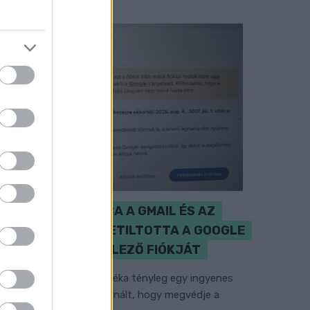
CZUNYINÉ HARCA A GMAIL ÉS AZ
ÖNKÉNY ELLEN - LETILTOTTA A GOOGLE
A VÉDVONAL LEVELEZŐ FIÓKJÁT
em vicc! A Fidesz maradéka tényleg egy ingyenes
-mail szolgáltatást használt, hogy megvédje a