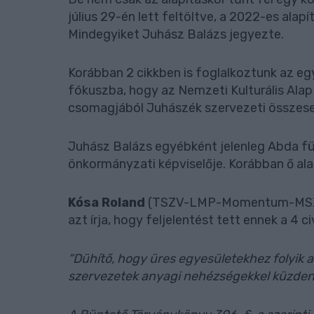
július 29-én lett feltöltve, a 2022-es ala
Mindegyiket Juhász Balázs jegyezte.
Korábban 2 cikkben is foglalkoztunk az eg
fókuszba, hogy az Nemzeti Kulturális Alap 
csomagjából Juhászék szervezeti összesen 
Juhász Balázs egyébként jelenleg Abda fü
önkormányzati képviselője. Korábban ő alap
Kósa Roland
(TSZV-LMP-Momentum-MSZP) 
azt írja, hogy feljelentést tett ennek a 4 
“Dühítő, hogy üres egyesületekhez folyik 
szervezetek anyagi nehézségekkel küzde