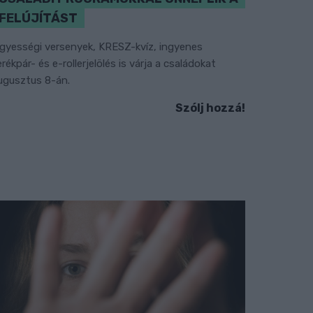
FELÚJÍTÁST
gyességi versenyek, KRESZ-kvíz, ingyenes
erékpár- és e-rollerjelölés is várja a családokat
ugusztus 8-án.
Szólj hozzá!