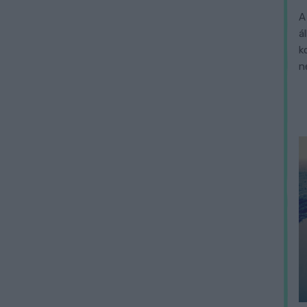
A
á
k
n