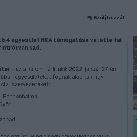
Szólj hozzá!
tő 4 egyesület NKA támogatása vetette fel
intról van szó.
éter
- ez a három férfi, akik 2022. január 27-én
bban egyesületeket fognak alapítani, így
civil szervezeteket:
e - Pannonhalma
 Győr
szabadi
közös dátum. Mind a négy egyesületnek 2025.