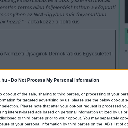
ltségvetési csalás és a 305. § szerinti hivatali
retlen tettes ellen feljelentést tettem a Központi
amennyiben az NKA-ügyben már folyamatban
ák hozzá.”
- adta közzé a politikus.
A
ő Nemzeti Újságírók Demokratikus Egyesületét!
.hu -
Do Not Process My Personal Information
to opt-out of the sale, sharing to third parties, or processing of your per
formation for targeted advertising by us, please use the below opt-out s
Pannonhalma
Vámosszabadi
r selection. Please note that after your opt-out request is processed y
eing interest-based ads based on personal information utilized by us or
disclosed to third parties prior to your opt-out. You may separately opt-
losure of your personal information by third parties on the IAB’s list of