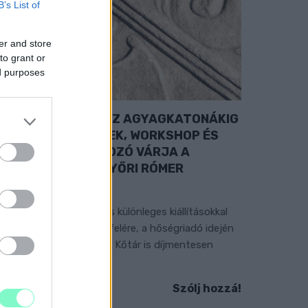
B’s List of
er and store
to grant or
ed purposes
A RÓMAIAKTÓL AZ AGYAGKATONÁKIG
 TÁRLATVEZETÉSEK, WORKSHOP ÉS
ÖZÖNSÉGTALÁLKOZÓ VÁRJA A
ÁTOGATÓKAT A GYŐRI RÓMER
MÚZEUMBAN
ngyenes programokkal és különleges kiállításokkal
észülnek a hét második felére, a hőségriadó idején
áadásul a Várkazamata – Kőtár is díjmentesen
átogatható.
Szólj hozzá!