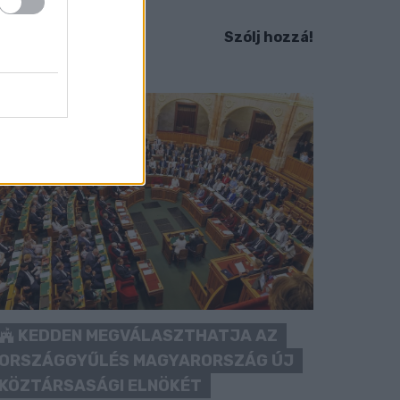
idesz maradékát.
Szólj hozzá!
KEDDEN MEGVÁLASZTHATJA AZ
ORSZÁGGYŰLÉS MAGYARORSZÁG ÚJ
KÖZTÁRSASÁGI ELNÖKÉT