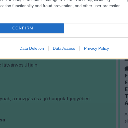
cation functionality and fraud prevention, and other user protection.
ngulattal.
CONFIRM
Data Deletion
Data Access
Privacy Policy
i motorozás
 látványos útjain.
F
E
E
T
ynak, a mozgás és a jó hangulat jegyében.
A
Á
ása
e