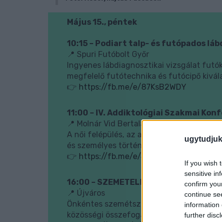
Május 15., péntek
10:15 – Podiart talp- és futópados lá
📍 Spuri Futóbolt Győr
Ingyenes lábdiagnosztikai vizsgálat futók
megfelelő futótechnika és futócipő kivál
👉
https://fb.me/e/87KsB2WDY
11:00 – IV. Addiktológiai Szakmai Kon
📍 Molnár Vid Bertalan Művelődési Közpon
A női felépülés, az anyaság és a szerhasz
ugytudjuk
és személyes történetekkel.
👉
https://fb.me/e/47Qndqsxg
If you wish 
sensitive in
16:00 – SZEMETELÉS-GYŐR – közösség
confirm you
📍 Újváros
continue se
Önkéntes szemétszedési akció, amelynek 
information 
közösségi összefogással.
further disc