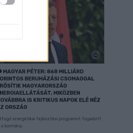
MAGYAR PÉTER: 868 MILLIÁRD
ORINTOS BERUHÁZÁSI CSOMAGGAL
RŐSÍTIK MAGYARORSZÁG
NERGIAELLÁTÁSÁT, MIKÖZBEN
OVÁBBRA IS KRITIKUS NAPOK ELÉ NÉZ
Z ORSZÁG
tfogó energetikai fejlesztési programot fogadott
l a kormány.