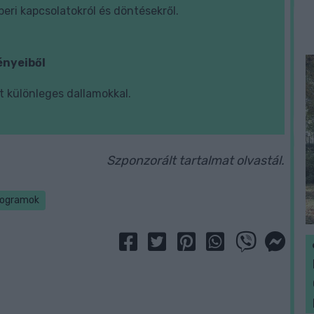
eri kapcsolatokról és döntésekről.
ényeiből
 különleges dallamokkal.
Szponzorált tartalmat olvastál.
rogramok