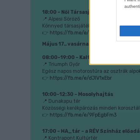
authenti
18:00 – Női Társasjáték Kör
📍 Alpesi Söröző
Könnyed társasjátékos este közösségi ha
👉
https://fb.me/e/jRfbgBNGU
Május 17., vasárnap
08:00–19:00 – Kalte Kuchl kör – alpes
📍 Triumph Győr
Egész napos motorostúra az osztrák alpok
👉
https://fb.me/e/dJlV1xEbr
10:00–12:30 – Mosolyhajtás
📍 Dunakapu tér
Közösségi kerékpározás minden korosztál
👉
https://fb.me/e/9FpEgbFm3
17:00 – HA_tár – a RÉV Színház előad
📍 Kontrapont Kultúrtér