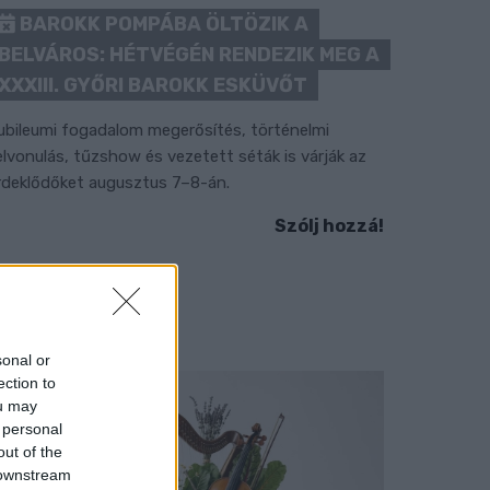
BAROKK POMPÁBA ÖLTÖZIK A
BELVÁROS: HÉTVÉGÉN RENDEZIK MEG A
XXXIII. GYŐRI BAROKK ESKÜVŐT
ubileumi fogadalom megerősítés, történelmi
elvonulás, tűzshow és vezetett séták is várják az
rdeklődőket augusztus 7–8-án.
Szólj hozzá!
sonal or
ection to
ou may
 personal
out of the
 downstream