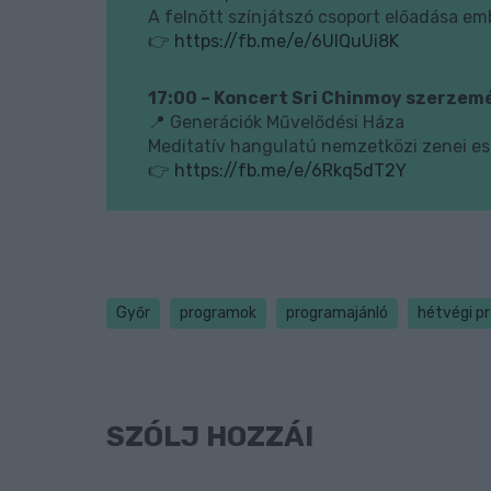
A felnőtt színjátszó csoport előadása emb
👉
https://fb.me/e/6UIQuUi8K
17:00 – Koncert Sri Chinmoy szerzem
📍 Generációk Művelődési Háza
Meditatív hangulatú nemzetközi zenei est
👉
https://fb.me/e/6Rkq5dT2Y
Győr
programok
programajánló
hétvégi p
SZÓLJ HOZZÁ!