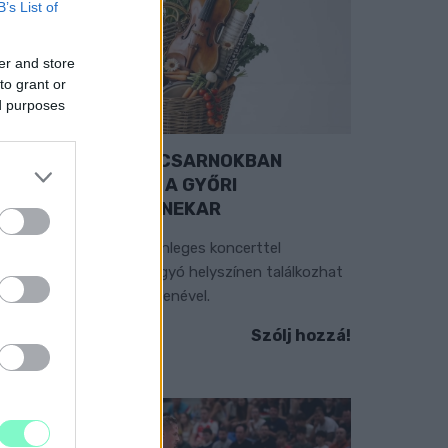
B’s List of
er and store
to grant or
ed purposes
EXTRA: A VÁSÁRCSARNOKBAN
YITJA ÚJ ÉVADÁT A GYŐRI
ILHARMONIKUS ZENEKAR
 „Zenélő piac” című különleges koncerttel
zeptember 7-én rendhagyó helyszínen találkozhat
 közönség a klasszikus zenével.
Szólj hozzá!