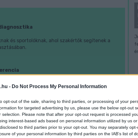
bdiagnosztika
J
nak és sportolóknak, ahol szakértők segítenek a
f
asztásában.
é
ferencia
t
nálat kérdéseit járja körül szakmai előadásokkal
.hu -
Do Not Process My Personal Information
to opt-out of the sale, sharing to third parties, or processing of your per
formation for targeted advertising by us, please use the below opt-out s
i összefogás
r selection. Please note that after your opt-out request is processed y
eing interest-based ads based on personal information utilized by us or
célja Győr közterületeinek megtisztítása
disclosed to third parties prior to your opt-out. You may separately opt-
losure of your personal information by third parties on the IAB’s list of