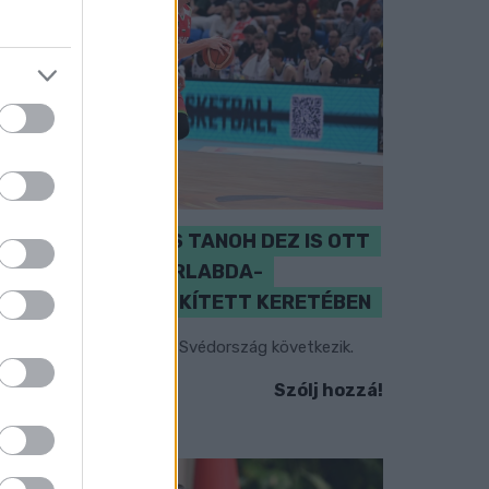
PERL, VÁRADI ÉS TANOH DEZ IS OTT
VAN A FÉRFI KOSÁRLABDA-
VÁLOGATOTT SZŰKÍTETT KERETÉBEN
sztország, Szlovénia és Svédország következik.
Szólj hozzá!