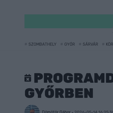
SZOMBATHELY
GYŐR
SÁRVÁR
KÖ
PROGRAMD
GYŐRBEN
Dömötör Gábor
2026-05-14 16:25:3