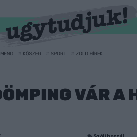
RMEND
KŐSZEG
SPORT
ZÖLD HÍREK
ÖMPING VÁR A 
0
Szólj hozzá!