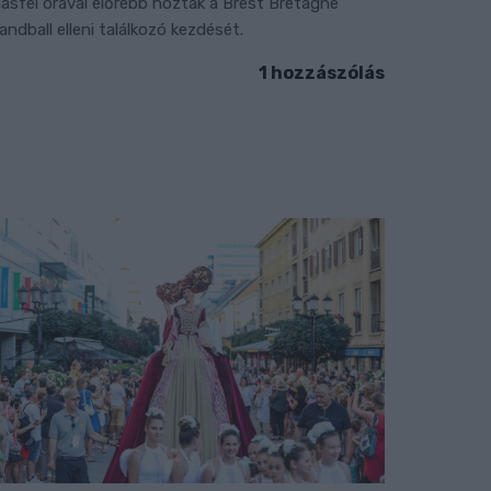
ásfél órával előrébb hozták a Brest Bretagne
andball elleni találkozó kezdését.
1 hozzászólás