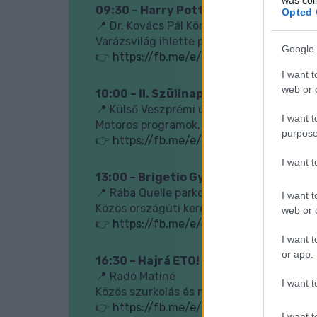
09:30 – Harry Potter délelőtt és Var
Opted 
📍 Dr. Kovács Pál Könyvtár
Varázsvilág ihlette programokkal és sakkve
Google 
👉
https://fb.me/e/5ZVR6zn9l
I want t
web or d
10:00 – II. Szülinapi party a Dodorsh
📍 Külső Veszprémi út 2.
I want t
Motoros programok, börze és közösségi 
purpose
👉
https://fb.me/e/8GFwuev5o
I want 
13:00 – Brigetio Győr Group Ride
📍 Rába Quelle parkoló
I want t
Közös országúti kerékpározás lazább tem
web or d
👉
https://fb.me/e/4nJMd6F9L
I want t
or app.
16:30 – Hajrá ETO! – bajnoki mérkőzés
📍 Radó Matiné
I want t
Közös szurkolás és meccsnézés az ETO fo
👉
https://fb.me/e/6U43bXNak
I want t