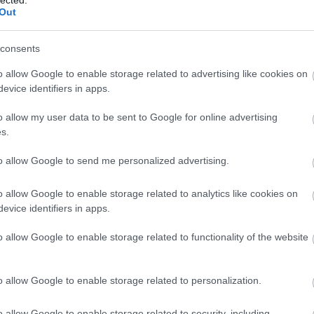
ázslósakk bajnokság
Out
rsennyel várják a fiatalokat és a családokat.
consents
o allow Google to enable storage related to advertising like cookies on
evice identifiers in apps.
op Győrben
o allow my user data to be sent to Google for online advertising
események egész nap.
s.
to allow Google to send me personalized advertising.
o allow Google to enable storage related to analytics like cookies on
póban Győr környékén.
evice identifiers in apps.
É
o allow Google to enable storage related to functionality of the website
 vetítése
o allow Google to enable storage related to personalization.
ntos bajnokiján.
o allow Google to enable storage related to security, including