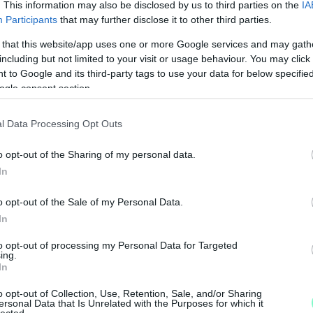
. This information may also be disclosed by us to third parties on the
IA
Participants
that may further disclose it to other third parties.
 that this website/app uses one or more Google services and may gath
including but not limited to your visit or usage behaviour. You may click 
ás Ujhelyy Károllyal
 to Google and its third-party tags to use your data for below specifi
ogle consent section.
zeknek, gyakorlati ötletekkel és hasznos
l Data Processing Opt Outs
N
F
o opt-out of the Sharing of my personal data.
Age of Sigmar verseny
In
A
y fantasyrajongóknak.
s
o opt-out of the Sale of my Personal Data.
a
In
to opt-out of processing my Personal Data for Targeted
ing.
In
cés diákok számára.
o opt-out of Collection, Use, Retention, Sale, and/or Sharing
ersonal Data that Is Unrelated with the Purposes for which it
lected.