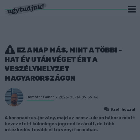
EZ A NAP MÁS, MINT A TÖBBI -
HAT ÉV UTÁN VÉGET ÉRT A
VESZÉLYHELYZET
MAGYARORSZÁGON
Dömötör Gábor
2026-05-14 09:59:46
Szólj hozzá!
A koronavírus-járvány, majd az orosz–ukrán háború miatt
bevezetett különleges jogrend lezárult, de több
intézkedés tovább él törvényi formában.