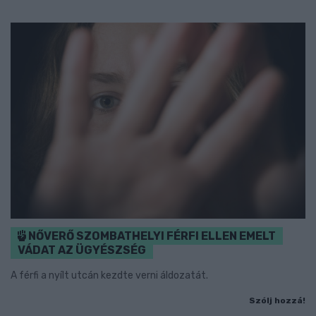
NŐVERŐ SZOMBATHELYI FÉRFI ELLEN EMELT
VÁDAT AZ ÜGYÉSZSÉG
A férfi a nyílt utcán kezdte verni áldozatát.
Szólj hozzá!