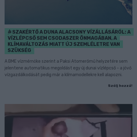
SZAKÉRTŐ A DUNA ALACSONY VÍZÁLLÁSÁRÓL: A
VÍZLÉPCSŐ SEM CSODASZER ÖNMAGÁBAN, A
KLÍMAVÁLTOZÁS MIATT ÚJ SZEMLÉLETRE VAN
SZÜKSÉG
A BME vízmérnöke szerint a Paksi Atomerőmű helyzetére sem
jelentene automatikus megoldást egy új dunai vízlépcső - a jövő
vízgazdálkodását pedig már a klímamodellekre kell alapozni.
Szólj hozzá!