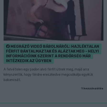
MEGRÁZÓ VIDEÓ BÁBOLNÁRÓL: HAJLÉKTALAN
FÉRFIT BÁNTALMAZTAK ÉS ALÁZTAK MEG - HELYI
INFORMÁCIÓINK SZERINT A RENDŐRSÉG MÁR
INTÉZKEDIK AZ ÜGYBEN
A felvételen egy padon alvó férfit ütnek meg, majd arra
kényszerítik, hogy térdre ereszkedve megcsókolja egyikük
bakancsát.
1 hozzászólás