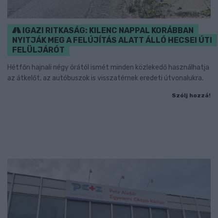
IGAZI RITKASÁG: KILENC NAPPAL KORÁBBAN
NYITJÁK MEG A FELÚJÍTÁS ALATT ÁLLÓ HECSEI ÚTI
FELÜLJÁRÓT
Hétfőn hajnali négy órától ismét minden közlekedő használhatja
az átkelőt, az autóbuszok is visszatérnek eredeti útvonalukra.
Szólj hozzá!