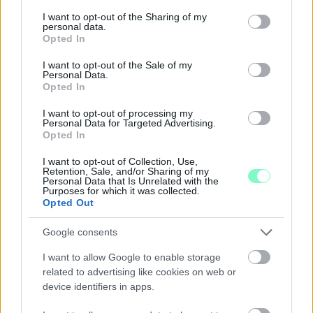
services and may gather and store information including but
Szólj hozzá!
not limited to your visit or usage behaviour. You may click to
I want to opt-out of the Sharing of my
personal data.
grant or deny consent to Google and its third-party tags to
Opted In
use your data for below specified purposes in below Google
consent section.
I want to opt-out of the Sale of my
Personal Data.
Opted In
I want to opt-out of processing my
Personal Data for Targeted Advertising.
Opted In
I want to opt-out of Collection, Use,
Retention, Sale, and/or Sharing of my
Personal Data that Is Unrelated with the
Purposes for which it was collected.
Opted Out
Google consents
I want to allow Google to enable storage
A BAROKK ÖSSZES ÁRNYALATA ÉS MÉG EGY SOR
related to advertising like cookies on web or
KIVÁLÓ PROGRAM VÁR MINDENKIT EZEN A HÉTVÉGÉN
device identifiers in apps.
GYŐRBEN