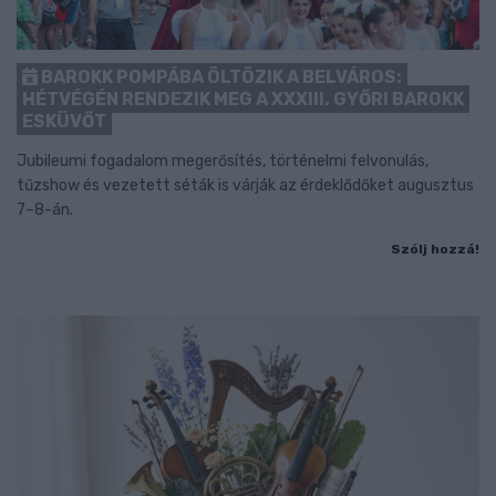
BAROKK POMPÁBA ÖLTÖZIK A BELVÁROS:
HÉTVÉGÉN RENDEZIK MEG A XXXIII. GYŐRI BAROKK
ESKÜVŐT
Jubileumi fogadalom megerősítés, történelmi felvonulás,
tűzshow és vezetett séták is várják az érdeklődőket augusztus
7–8-án.
Szólj hozzá!