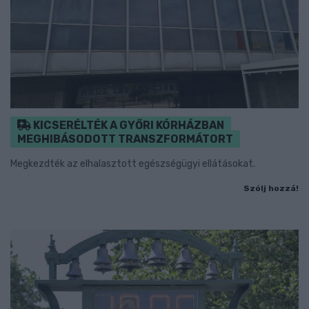
KICSERÉLTÉK A GYŐRI KÓRHÁZBAN
MEGHIBÁSODOTT TRANSZFORMÁTORT
Megkezdték az elhalasztott egészségügyi ellátásokat.
Szólj hozzá!