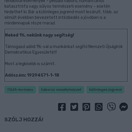
rendkívüli események – például háború, humanitárius
katasztrófa vagy súlyos természeti esemény – esetén
hirdethet ki. Bár a különleges jogrend most lezárult, több, az
elmúlt években bevezetett intézkedés a jövőben is a
mindennapok része marad.
Neked 1%, nekünk nagy segítség!
Támogasd adód 1%-val a munkánkat segítő Nemzeti Újságírók
Demokratikus Egyesületét!
Most a legkisebb is számít.
Adószám: 19294571-1-18
TISZA-kormány
háborús veszélyhelyzet
különleges jogrend
SZÓLJ HOZZÁ!