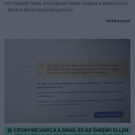
hét második felére, a hőségriadó idején ráadásul a Várkazamata
– Kőtár is díjmentesen látogatható.
Szólj hozzá!
CZUNYINÉ HARCA A GMAIL ÉS AZ ÖNKÉNY ELLEN