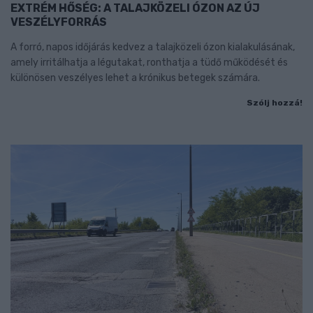
EXTRÉM HŐSÉG: A TALAJKÖZELI ÓZON AZ ÚJ
VESZÉLYFORRÁS
A forró, napos időjárás kedvez a talajközeli ózon kialakulásának,
amely irritálhatja a légutakat, ronthatja a tüdő működését és
különösen veszélyes lehet a krónikus betegek számára.
Szólj hozzá!