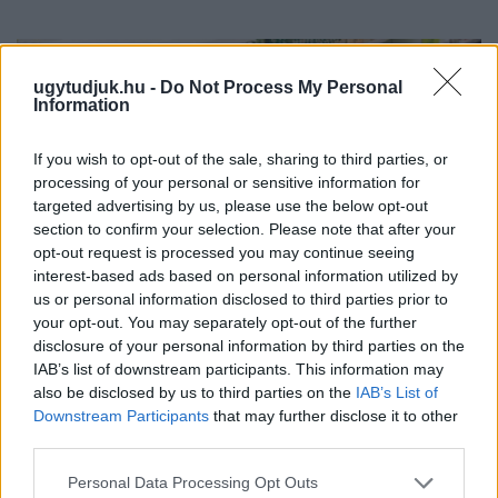
ugytudjuk.hu -
Do Not Process My Personal
Information
If you wish to opt-out of the sale, sharing to third parties, or
processing of your personal or sensitive information for
targeted advertising by us, please use the below opt-out
section to confirm your selection. Please note that after your
opt-out request is processed you may continue seeing
interest-based ads based on personal information utilized by
us or personal information disclosed to third parties prior to
your opt-out. You may separately opt-out of the further
disclosure of your personal information by third parties on the
ÖRÖMHÍR: TÍZ ÉVE NEM VOLT ILYEN ALACSONY AZ
IAB’s list of downstream participants. This information may
INFLÁCIÓ MAGYARORSZÁGON
also be disclosed by us to third parties on the
IAB’s List of
Downstream Participants
that may further disclose it to other
Júliusban mindössze 1,2 százalékkal emelkedtek éves
third parties.
összevetésben a fogyasztói árak, miközben az élelmiszerek ára
már csökkent.
Please note that this website/app uses one or more Google
Personal Data Processing Opt Outs