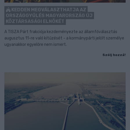
KEDDEN MEGVÁLASZTHATJA AZ
ORSZÁGGYŰLÉS MAGYARORSZÁG ÚJ
KÖZTÁRSASÁGI ELNÖKÉT
A TISZA Párt frakciója kezdeményezte az államfőválasztás
augusztus 11-re való kitűzését - a kormánypárti jelölt személye
ugyanakkor egyelőre nem ismert.
Szólj hozzá!