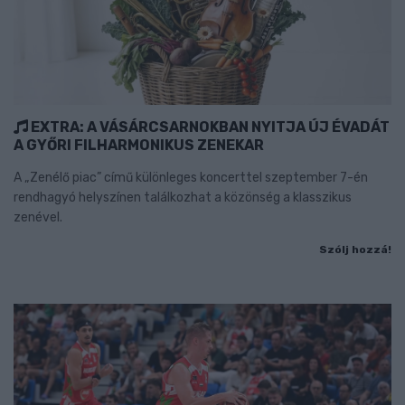
EXTRA: A VÁSÁRCSARNOKBAN NYITJA ÚJ ÉVADÁT
A GYŐRI FILHARMONIKUS ZENEKAR
A „Zenélő piac” című különleges koncerttel szeptember 7-én
rendhagyó helyszínen találkozhat a közönség a klasszikus
zenével.
Szólj hozzá!