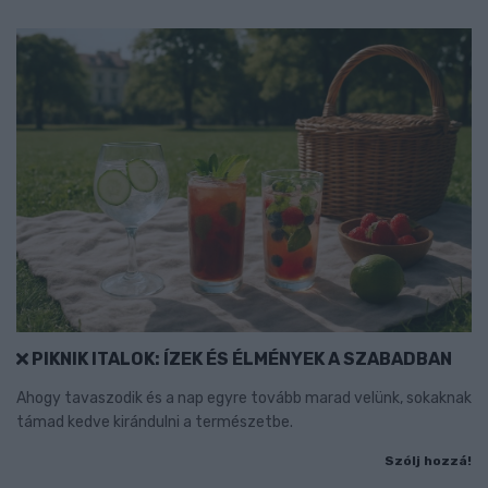
PIKNIK ITALOK: ÍZEK ÉS ÉLMÉNYEK A SZABADBAN
Ahogy tavaszodik és a nap egyre tovább marad velünk, sokaknak
támad kedve kirándulni a természetbe.
Szólj hozzá!