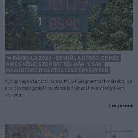
KÁNIKULA 2026 - ENYHÜL A HŐSÉG, DE MÉG
NINCS VÉGE: SZOMBATTÓL MÁR “CSAK”
MÁSODFOKÚ RIASZTÁS LESZ ÉRVÉNYBEN
A július vége óta tartó harmadfokú hőségriasztást mérséklik, de
a tartós meleg miatt továbbra is fokozott óvatosságra van
szükség.
Szólj hozzá!