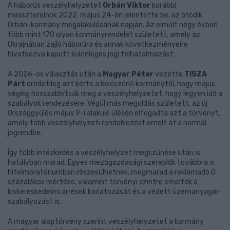
A háborús veszélyhelyzetet
Orbán Viktor
korábbi
miniszterelnök 2022. május 24-én jelentette be, az ötödik
Orbán-kormány megalakulásának napján. Az elmúlt négy évben
több mint 170 olyan kormányrendelet született, amely az
Ukrajnában zajló háborúra és annak következményeire
hivatkozva kapott különleges jogi felhatalmazást.
A 2026-os választás után a
Magyar Péter
vezette
TISZA
Párt
eredetileg azt kérte a leköszönő kormánytól, hogy május
végéig hosszabbítsák meg a veszélyhelyzetet, hogy legyen idő a
szabályok rendezésére. Végül más megoldás született, az új
Országgyűlés május 9-i alakuló ülésén elfogadta azt a törvényt,
amely több veszélyhelyzeti rendelkezést emelt át a normál
jogrendbe.
Így több intézkedés a veszélyhelyzet megszűnése után is
hatályban marad. Egyes mezőgazdasági szereplők továbbra is
hitelmoratóriumban részesülhetnek, megmarad a reklámadó 0
százalékos mértéke, valamint törvényi szintre emelték a
kiskereskedelmi árrések korlátozását és a védett üzemanyagár-
szabályozást is.
A magyar alaptörvény szerint veszélyhelyzetet a kormány