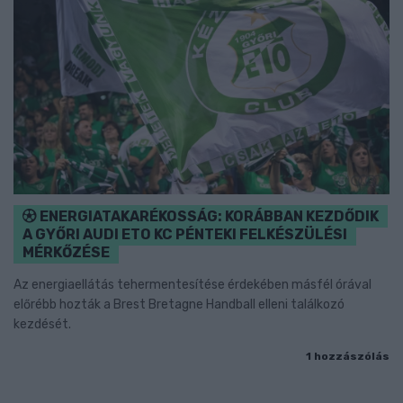
ENERGIATAKARÉKOSSÁG: KORÁBBAN KEZDŐDIK
A GYŐRI AUDI ETO KC PÉNTEKI FELKÉSZÜLÉSI
MÉRKŐZÉSE
Az energiaellátás tehermentesítése érdekében másfél órával
előrébb hozták a Brest Bretagne Handball elleni találkozó
kezdését.
1 hozzászólás