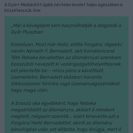
A Győr+ Médiáról írt újabb névtelen levelet teljes egészében is
közzétesszük, íme:
„
Már a kávégépet sem használhatják a dolgozók a
Győr Pluszban
Komolyan. Most már Holló, előtte Forgács, régebbi
nevén Németh F. Bernadett, akit Komálovicsné
Tóth Rebeka bevallottan az állománnyal szembeni
bosszúból nevezett ki vezérigazgatóhelyettesnek,
ezt jelentette be – nincs pénz a kávéfőzőt
üzemeltetni. Bernadett eközben havonta
többszázezer forintra rúgó üzemanyagszámlákat
hagy maga után.
A bosszú oka egyébként, hogy Rebeka
megsértődött az állományra, akikért ő mindent
megtett, mégsem szeretik... ezért kinevezte azt a
Forgács/Holló Bernadettet, akiről az állomány
könyörgése után azt állította, hogy kirúgja, mert ő