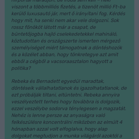
viszont a többmilliós fizetés, a tizenöt millió Ft-ba
kerülő luxusautó jár, mert ő irányítani fog. Kérdés
hogy mit, ha senki nem akar vele dolgozni. Sok
rossz főnököt látott már a csapat, de
büntetőjogba hajló cselekedetekkel mahináló,
köztudottan és országszerte ismerten mérgező
személyiséget miért támogatnak a döntéshozók
és a közélet abban, hogy tönkretegye azt amit
ebből a cégből a vacsoraasztalon hagyott a
politika?
Rebeka és Bernadett egyedül maradtak,
döntéseik vállalhatatlanok és igazolhatatlanok, de
ezt próbálják tiltani, eltüntetni. Rebeka annyira
veszélyeztett terhes hogy továbbra is dolgozik,
ezzel veszélybe sodorva ténylegesen a magzatát.
Nehéz is lenne persze az anyaságra való
felkészülésre koncentrálni miközben az elmúlt 4
hónapban azzal volt elfoglalva, hogy alap
dolgokat megtudjon a munka világáról azoktól a