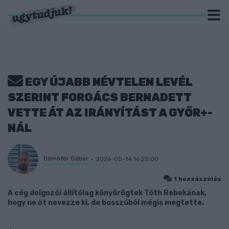
EGY ÚJABB NÉVTELEN LEVÉL
SZERINT FORGÁCS BERNADETT
VETTE ÁT AZ IRÁNYÍTÁST A GYŐR+-
NÁL
Dömötör Gábor
2026-05-14 16:25:00
1 hozzászólás
A cég dolgozói állítólag könyörögtek Tóth Rebekának,
hogy ne őt nevezze ki, de bosszúból mégis megtette.