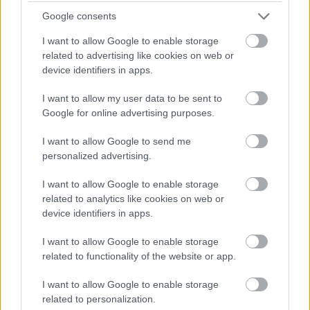
Google consents
PERL, VÁRADI ÉS TANOH DEZ IS OTT VAN A FÉRFI
I want to allow Google to enable storage
KOSÁRLABDA-VÁLOGATOTT SZŰKÍTETT
related to advertising like cookies on web or
KERETÉBEN
device identifiers in apps.
Észtország, Szlovénia és Svédország következik.
I want to allow my user data to be sent to
Google for online advertising purposes.
Szólj hozzá!
I want to allow Google to send me
personalized advertising.
I want to allow Google to enable storage
related to analytics like cookies on web or
device identifiers in apps.
I want to allow Google to enable storage
related to functionality of the website or app.
I want to allow Google to enable storage
related to personalization.