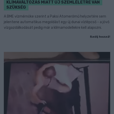
KLÍMAVÁLTOZÁS MIATT ÚJ SZEMLÉLETRE VAN
SZÜKSÉG
A BME vízmérnöke szerint a Paksi Atomerőmű helyzetére sem
jelentene automatikus megoldást egy új dunai vízlépcső - a jövő
vízgazdálkodását pedig már a klímamodellekre kell alapozni.
Szólj hozzá!