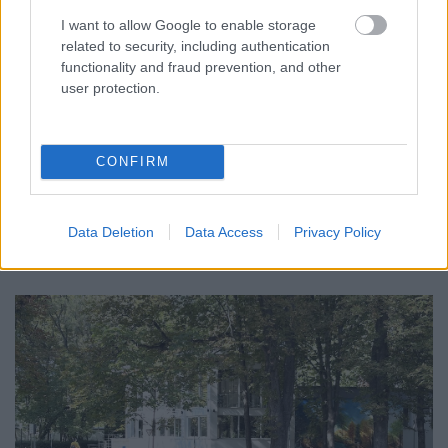
I want to allow Google to enable storage
related to security, including authentication
functionality and fraud prevention, and other
MAGYAR PÉTER: 868 MILLIÁRD FORINTOS
user protection.
BERUHÁZÁSI CSOMAGGAL ERŐSÍTIK
MAGYARORSZÁG ENERGIAELLÁTÁSÁT, MIKÖZBEN
TOVÁBBRA IS KRITIKUS NAPOK ELÉ NÉZ AZ ORSZÁG
CONFIRM
Átfogó energetikai fejlesztési programot fogadott el a
kormány.
Data Deletion
Data Access
Privacy Policy
Szólj hozzá!