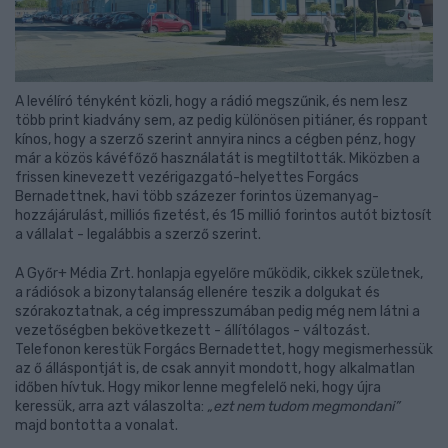
A levélíró tényként közli, hogy a rádió megszűnik, és nem lesz
több print kiadvány sem, az pedig különösen pitiáner, és roppant
kínos, hogy a szerző szerint annyira nincs a cégben pénz, hogy
már a közös kávéfőző használatát is megtiltották. Miközben a
frissen kinevezett vezérigazgató-helyettes Forgács
Bernadettnek, havi több százezer forintos üzemanyag-
hozzájárulást, milliós fizetést, és 15 millió forintos autót biztosít
a vállalat - legalábbis a szerző szerint.
A Győr+ Média Zrt. honlapja egyelőre működik, cikkek születnek,
a rádiósok a bizonytalanság ellenére teszik a dolgukat és
szórakoztatnak, a cég impresszumában pedig még nem látni a
vezetőségben bekövetkezett - állítólagos - változást.
Telefonon kerestük Forgács Bernadettet, hogy megismerhessük
az ő álláspontját is, de csak annyit mondott, hogy alkalmatlan
időben hívtuk. Hogy mikor lenne megfelelő neki, hogy újra
keressük, arra azt válaszolta:
„ezt nem tudom megmondani”
majd bontotta a vonalat.