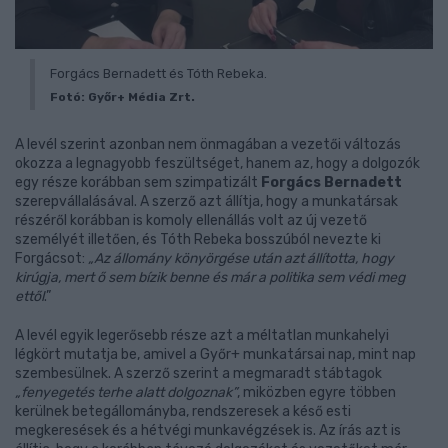
Forgács Bernadett és Tóth Rebeka.
Fotó: Győr+ Média Zrt.
A levél szerint azonban nem önmagában a vezetői változás
okozza a legnagyobb feszültséget, hanem az, hogy a dolgozók
egy része korábban sem szimpatizált
Forgács Bernadett
szerepvállalásával. A szerző azt állítja, hogy a munkatársak
részéről korábban is komoly ellenállás volt az új vezető
személyét illetően, és Tóth Rebeka bosszúból nevezte ki
Forgácsot:
„Az állomány könyörgése után azt állította, hogy
kirúgja, m
ert ő sem bízik benne és már a politika sem védi meg
ettől
.”
A levél egyik legerősebb része azt a méltatlan munkahelyi
légkört mutatja be, amivel a Győr+ munkatársai nap, mint nap
szembesülnek. A szerző szerint a megmaradt stábtagok
„fenyegetés terhe alatt dolgoznak”
, miközben egyre többen
kerülnek betegállományba, rendszeresek a késő esti
megkeresések és a hétvégi munkavégzések is. Az írás azt is