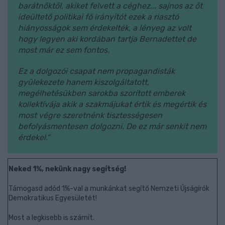
barátnőktől, akiket felvett a céghez... sajnos az őt
ideültető politikai fő irányítót ezek a riasztó
hiányosságok sem érdekelték, a lényeg az volt
hogy legyen aki kordában tartja Bernadettet de
most már ez sem fontos.
Ez a dolgozói csapat nem propagandisták
gyülekezete hanem kiszolgáltatott,
megélhetésükben sarokba szorított emberek
kollektívája akik a szakmájukat értik és megértik és
most végre szeretnénk tisztességesen
befolyásmentesen dolgozni. De ez már senkit nem
érdekel.“
Neked 1%, nekünk nagy segítség!
Támogasd adód 1%-val a munkánkat segítő Nemzeti Újságírók
Demokratikus Egyesületét!
Most a legkisebb is számít.