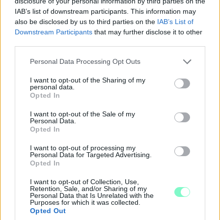
disclosure of your personal information by third parties on the
EXTRA: A VÁSÁRCSARNOKBAN NYITJA ÚJ ÉVADÁT
IAB’s list of downstream participants. This information may
A GYŐRI FILHARMONIKUS ZENEKAR
also be disclosed by us to third parties on the
IAB’s List of
A „Zenélő piac” című különleges koncerttel szeptember 7-én
Downstream Participants
that may further disclose it to other
rendhagyó helyszínen találkozhat a közönség a klasszikus
third parties.
zenével.
Please note that this website/app uses one or more Google
Personal Data Processing Opt Outs
Szólj hozzá!
services and may gather and store information including but
not limited to your visit or usage behaviour. You may click to
I want to opt-out of the Sharing of my
personal data.
grant or deny consent to Google and its third-party tags to
Opted In
use your data for below specified purposes in below Google
consent section.
I want to opt-out of the Sale of my
Personal Data.
Opted In
I want to opt-out of processing my
Personal Data for Targeted Advertising.
Opted In
I want to opt-out of Collection, Use,
Retention, Sale, and/or Sharing of my
Personal Data that Is Unrelated with the
Purposes for which it was collected.
Opted Out