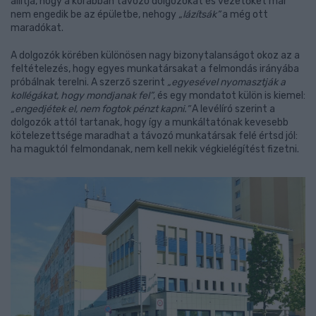
állítja, hogy a korábban távozó dolgozókat és vezetőket már
nem engedik be az épületbe, nehogy
„lázítsák”
a még ott
maradókat.
A dolgozók körében különösen nagy bizonytalanságot okoz az a
feltételezés, hogy egyes munkatársakat a felmondás irányába
próbálnak terelni. A szerző szerint
„egyesével nyomasztják a
kollégákat, hogy mondjanak fel”
, és egy mondatot külön is kiemel:
„engedjétek el, nem fogtok pénzt kapni.”
A levélíró szerint a
dolgozók attól tartanak, hogy így a munkáltatónak kevesebb
kötelezettsége maradhat a távozó munkatársak felé értsd jól:
ha maguktól felmondanak, nem kell nekik végkielégítést fizetni.