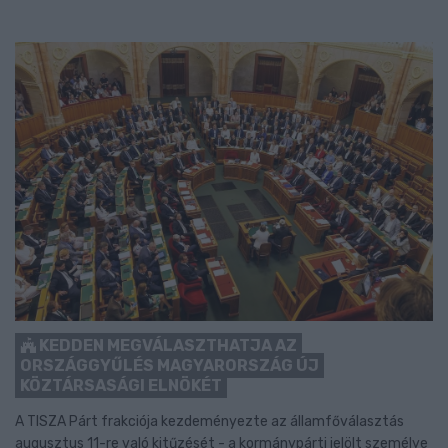
KEDDEN MEGVÁLASZTHATJA AZ
ORSZÁGGYŰLÉS MAGYARORSZÁG ÚJ
KÖZTÁRSASÁGI ELNÖKÉT
A TISZA Párt frakciója kezdeményezte az államfőválasztás
augusztus 11-re való kitűzését - a kormánypárti jelölt személye