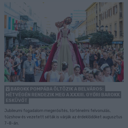
BAROKK POMPÁBA ÖLTÖZIK A BELVÁROS:
HÉTVÉGÉN RENDEZIK MEG A XXXIII. GYŐRI BAROKK
ESKÜVŐT
Jubileumi fogadalom megerősítés, történelmi felvonulás,
tűzshow és vezetett séták is várják az érdeklődőket augusztus
7–8-án.