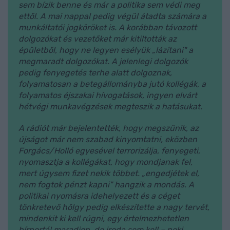
sem bízik benne és már a politika sem védi meg
ettől. A mai nappal pedig végül átadta számára a
munkáltatói jogköröket is. A korábban távozott
dolgozókat és vezetőket már kitiltották az
épületből, hogy ne legyen esélyük „lázítani" a
megmaradt dolgozókat. A jelenlegi dolgozók
pedig fenyegetés terhe alatt dolgoznak,
folyamatosan a betegállományba jutó kollégák, a
folyamatos éjszakai hívogatások, ingyen elvárt
hétvégi munkavégzések megteszik a hatásukat.
A rádiót már bejelentették, hogy megszűnik, az
újságot már nem szabad kinyomtatni, eközben
Forgács/Holló egyesével terrorizálja, fenyegeti,
nyomasztja a kollégákat, hogy mondjanak fel,
mert úgysem fizet nekik többet. „engedjétek el,
nem fogtok pénzt kapni" hangzik a mondás. A
politikai nyomásra idehelyezett és a céget
tönkretevő hölgy pedig elkészítette a nagy tervét,
mindenkit ki kell rúgni, egy értelmezhetetlen
hírportál maradjon, de iroda sem kell – neki