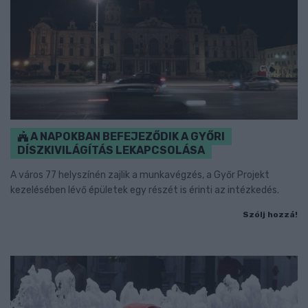
A NAPOKBAN BEFEJEZŐDIK A GYŐRI
DÍSZKIVILÁGÍTÁS LEKAPCSOLÁSA
A város 77 helyszínén zajlik a munkavégzés, a Győr Projekt
kezelésében lévő épületek egy részét is érinti az intézkedés.
Szólj hozzá!