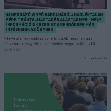
MEGRÁZÓ VIDEÓ BÁBOLNÁRÓL: HAJLÉKTALAN
FÉRFIT BÁNTALMAZTAK ÉS ALÁZTAK MEG - HELYI
INFORMÁCIÓINK SZERINT A RENDŐRSÉG MÁR
INTÉZKEDIK AZ ÜGYBEN
A felvételen egy padon alvó férfit ütnek meg, majd arra
kényszerítik, hogy térdre ereszkedve megcsókolja egyikük
bakancsát.
1 hozzászólás