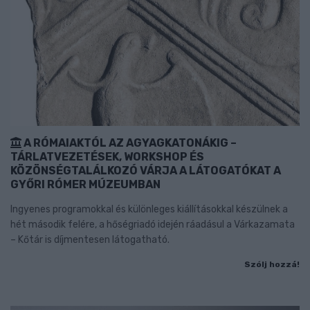
A RÓMAIAKTÓL AZ AGYAGKATONÁKIG –
TÁRLATVEZETÉSEK, WORKSHOP ÉS
KÖZÖNSÉGTALÁLKOZÓ VÁRJA A LÁTOGATÓKAT A
GYŐRI RÓMER MÚZEUMBAN
Ingyenes programokkal és különleges kiállításokkal készülnek a
hét második felére, a hőségriadó idején ráadásul a Várkazamata
– Kőtár is díjmentesen látogatható.
Szólj hozzá!