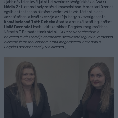
Újabb névtelen levél jutott el szerkesztőségünkhöz a
Győr+
Média Zrt.
drámai helyzetével kapcsolatban. A mostani üzenet
egyik legfontosabb állítása szerint változás történt a cég
vezetésében: a levél szerzője azt írja, hogy a vezérigazgató
Komálovicsné Tóth Rebeka
átadta a munkáltatói jogköröket
Holló Bernadett
nek - akit korábban Forgács, még korábban
Németh F. Bernadettnek hívtak.
(A Holló vezetéknévre a
névtelen levél szerzője hivatkozik, szerkesztőségünk hivatalosan
elérhető forrásból ezt nem tudta megerősíteni, emiatt mi a
Forgács nevet használjuk a cikkben.)