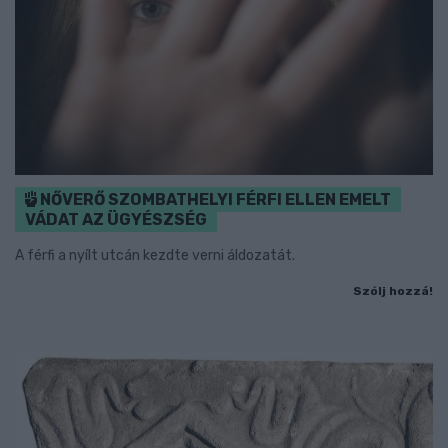
NŐVERŐ SZOMBATHELYI FÉRFI ELLEN EMELT
VÁDAT AZ ÜGYÉSZSÉG
A férfi a nyílt utcán kezdte verni áldozatát.
Szólj hozzá!