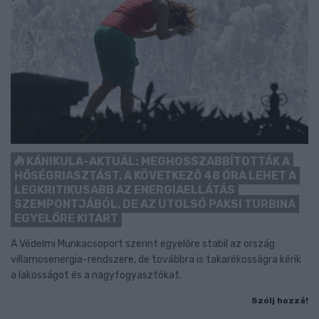
KÁNIKULA-AKTUÁL: MEGHOSSZABBÍTOTTÁK A
HŐSÉGRIASZTÁST, A KÖVETKEZŐ 48 ÓRA LEHET A
LEGKRITIKUSABB AZ ENERGIAELLÁTÁS
SZEMPONTJÁBÓL, DE AZ UTOLSÓ PAKSI TURBINA
EGYELŐRE KITART
A Védelmi Munkacsoport szerint egyelőre stabil az ország
villamosenergia-rendszere, de továbbra is takarékosságra kérik
a lakosságot és a nagyfogyasztókat.
Szólj hozzá!