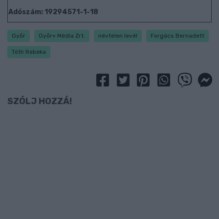
Adószám: 19294571-1-18
Győr
Győr+ Média Zrt.
névtelen levél
Forgács Bernadett
Tóth Rebeka
SZÓLJ HOZZÁ!