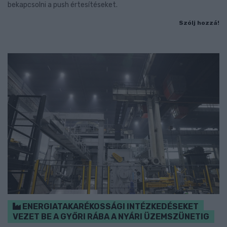
bekapcsolni a push értesítéseket.
Szólj hozzá!
ENERGIATAKARÉKOSSÁGI INTÉZKEDÉSEKET
VEZET BE A GYŐRI RÁBA A NYÁRI ÜZEMSZÜNETIG