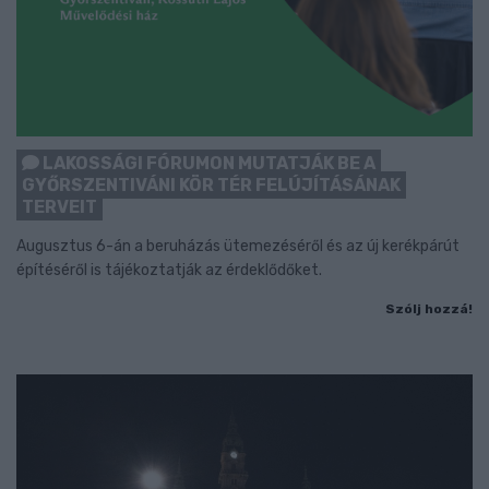
LAKOSSÁGI FÓRUMON MUTATJÁK BE A
GYŐRSZENTIVÁNI KÖR TÉR FELÚJÍTÁSÁNAK
TERVEIT
Augusztus 6-án a beruházás ütemezéséről és az új kerékpárút
építéséről is tájékoztatják az érdeklődőket.
Szólj hozzá!