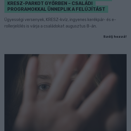
KRESZ-PARKOT GYŐRBEN – CSALÁDI
PROGRAMOKKAL ÜNNEPLIK A FELÚJÍTÁST
Ügyességi versenyek, KRESZ-kvíz, ingyenes kerékpár- és e-
rollerjelölés is várja a családokat augusztus 8-án.
Szólj hozzá!