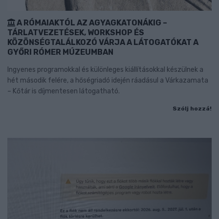
A RÓMAIAKTÓL AZ AGYAGKATONÁKIG –
TÁRLATVEZETÉSEK, WORKSHOP ÉS
KÖZÖNSÉGTALÁLKOZÓ VÁRJA A LÁTOGATÓKAT A
GYŐRI RÓMER MÚZEUMBAN
Ingyenes programokkal és különleges kiállításokkal készülnek a
hét második felére, a hőségriadó idején ráadásul a Várkazamata
– Kőtár is díjmentesen látogatható.
Szólj hozzá!