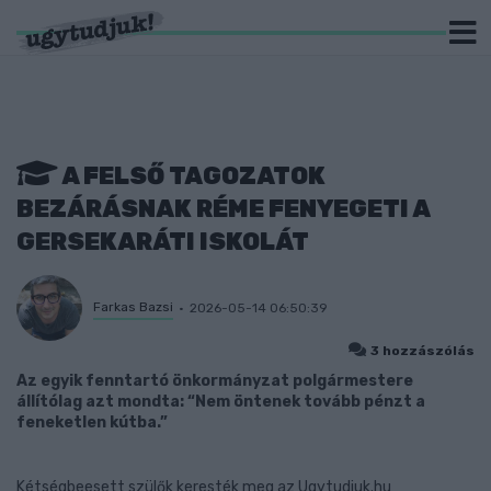
A FELSŐ TAGOZATOK
BEZÁRÁSNAK RÉME FENYEGETI A
GERSEKARÁTI ISKOLÁT
Farkas Bazsi
2026-05-14 06:50:39
3 hozzászólás
Az egyik fenntartó önkormányzat polgármestere
állítólag azt mondta: “Nem öntenek tovább pénzt a
feneketlen kútba.”
Kétségbeesett szülők keresték meg az Ugytudjuk.hu