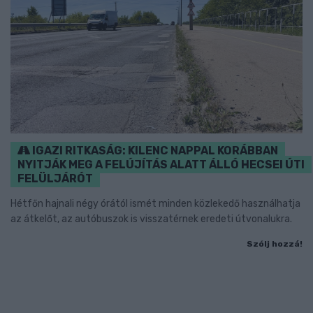
IGAZI RITKASÁG: KILENC NAPPAL KORÁBBAN
NYITJÁK MEG A FELÚJÍTÁS ALATT ÁLLÓ HECSEI ÚTI
FELÜLJÁRÓT
Hétfőn hajnali négy órától ismét minden közlekedő használhatja
az átkelőt, az autóbuszok is visszatérnek eredeti útvonalukra.
Szólj hozzá!