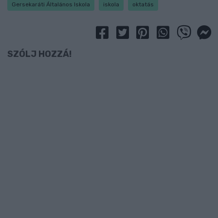
Gersekaráti Általános Iskola
iskola
oktatás
SZÓLJ HOZZÁ!