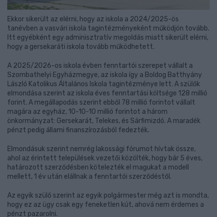
Ekkor sikerült az elérni, hogy az iskola a 2024/2025-ös
tanévben a vasvári iskola tagintézményeként működjön tovább.
Itt egyébként egy adminisztratív megoldás miatt sikerült elérni,
hogy a gersekaráti iskola tovább működhetett.
A 2025/2026-os iskola évben fenntartói szerepet vállalt a
Szombathelyi Egyházmegye, az iskola így a Boldog Batthyány
László Katolikus Általános Iskola tagintézménye lett. A szülők
elmondása szerint az iskola éves fenntartási költsége 128 millió
forint. A megállapodás szerint ebből 78 millió forintot vállalt
magára az egyház, 10-10-10 millió forintot a három
önkormányzat: Gersekarát, Telekes, és Sárfimizdó. A maradék
pénzt pedig állami finanszírozásból fedezték.
Elmondásuk szerint nemrég lakossági fórumot hívtak össze,
ahol az érintett települések vezetői közölték, hogy bár 5 éves,
határozott szerződésben kötelezték el magukat a modell
mellett, 1 év után elállnak a fenntartói szerződéstől.
Az egyik szülő szerint az egyik polgármester még azt is mondta,
hogy ez az ügy csak egy feneketlen kút, ahová nem érdemes a
pénzt pazarolni.