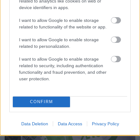
related to analytics like cookies on web or
device identifiers in apps.
I want to allow Google to enable storage
A BAROKK ÖSSZES ÁRNYALATA ÉS MÉG EGY SOR
related to functionality of the website or app.
KIVÁLÓ PROGRAM VÁR MINDENKIT EZEN A HÉTVÉGÉN
GYŐRBEN
I want to allow Google to enable storage
related to personalization.
Középpontban a hagyományőrzés, de lesz Pogány Induló és
Majka koncert, jóga szeánsz, “borhajózás” és egy csomó minden
I want to allow Google to enable storage
más.
related to security, including authentication
functionality and fraud prevention, and other
Szólj hozzá!
user protection.
CONFIRM
Data Deletion
Data Access
Privacy Policy