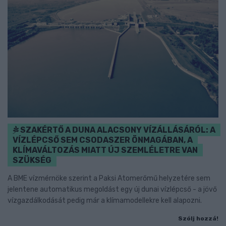
SZAKÉRTŐ A DUNA ALACSONY VÍZÁLLÁSÁRÓL: A
VÍZLÉPCSŐ SEM CSODASZER ÖNMAGÁBAN, A
KLÍMAVÁLTOZÁS MIATT ÚJ SZEMLÉLETRE VAN
SZÜKSÉG
A BME vízmérnöke szerint a Paksi Atomerőmű helyzetére sem
jelentene automatikus megoldást egy új dunai vízlépcső - a jövő
vízgazdálkodását pedig már a klímamodellekre kell alapozni.
Szólj hozzá!