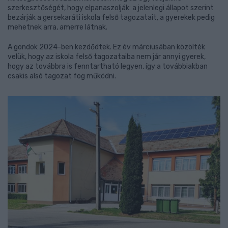
szerkesztőségét, hogy elpanaszolják: a jelenlegi állapot szerint
bezárják a gersekaráti iskola felső tagozatait, a gyerekek pedig
mehetnek arra, amerre látnak.
A gondok 2024-ben kezdődtek. Ez év márciusában közölték
velük, hogy az iskola felső tagozataiba nem jár annyi gyerek,
hogy az továbbra is fenntartható legyen, így a továbbiakban
csakis alsó tagozat fog működni.