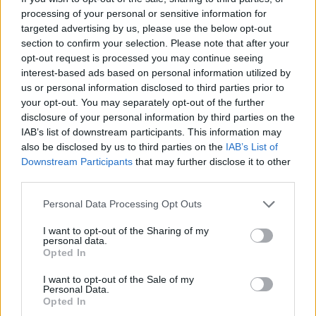
processing of your personal or sensitive information for
PIKNIK ITALOK: ÍZEK ÉS ÉLMÉNYEK A SZABADBAN
targeted advertising by us, please use the below opt-out
section to confirm your selection. Please note that after your
Ahogy tavaszodik és a nap egyre tovább marad velünk, sokaknak
opt-out request is processed you may continue seeing
támad kedve kirándulni a természetbe.
interest-based ads based on personal information utilized by
us or personal information disclosed to third parties prior to
Szólj hozzá!
your opt-out. You may separately opt-out of the further
disclosure of your personal information by third parties on the
IAB’s list of downstream participants. This information may
also be disclosed by us to third parties on the
IAB’s List of
Downstream Participants
that may further disclose it to other
third parties.
Please note that this website/app uses one or more Google
Personal Data Processing Opt Outs
services and may gather and store information including but
not limited to your visit or usage behaviour. You may click to
I want to opt-out of the Sharing of my
personal data.
grant or deny consent to Google and its third-party tags to
Opted In
use your data for below specified purposes in below Google
consent section.
I want to opt-out of the Sale of my
Personal Data.
Opted In