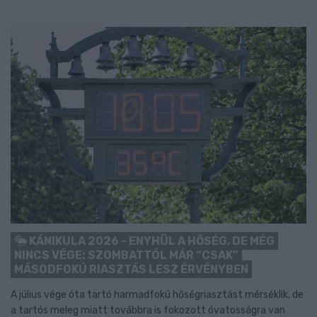
KÁNIKULA 2026 - ENYHÜL A HŐSÉG, DE MÉG
NINCS VÉGE: SZOMBATTÓL MÁR “CSAK”
MÁSODFOKÚ RIASZTÁS LESZ ÉRVÉNYBEN
A július vége óta tartó harmadfokú hőségriasztást mérséklik, de
a tartós meleg miatt továbbra is fokozott óvatosságra van