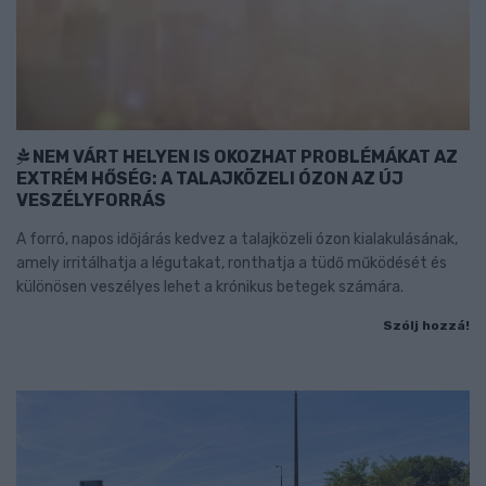
NEM VÁRT HELYEN IS OKOZHAT PROBLÉMÁKAT AZ
EXTRÉM HŐSÉG: A TALAJKÖZELI ÓZON AZ ÚJ
VESZÉLYFORRÁS
A forró, napos időjárás kedvez a talajközeli ózon kialakulásának,
amely irritálhatja a légutakat, ronthatja a tüdő működését és
különösen veszélyes lehet a krónikus betegek számára.
Szólj hozzá!