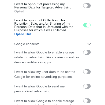
I want to opt-out of processing my
ÖRÖMHÍR: TÍZ ÉVE NEM VOLT ILYEN ALACSONY AZ
Personal Data for Targeted Advertising.
Opted In
INFLÁCIÓ MAGYARORSZÁGON
I want to opt-out of Collection, Use,
Júliusban mindössze 1,2 százalékkal emelkedtek éves
Retention, Sale, and/or Sharing of my
összevetésben a fogyasztói árak, miközben az élelmiszerek ára
Personal Data that Is Unrelated with the
Purposes for which it was collected.
már csökkent.
Opted Out
Szólj hozzá!
Google consents
I want to allow Google to enable storage
related to advertising like cookies on web or
device identifiers in apps.
I want to allow my user data to be sent to
Google for online advertising purposes.
I want to allow Google to send me
personalized advertising.
I want to allow Google to enable storage