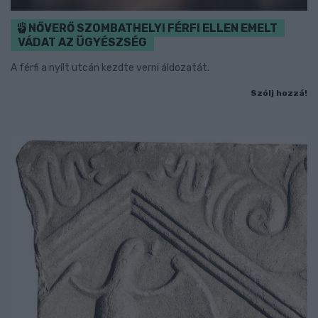
NŐVERŐ SZOMBATHELYI FÉRFI ELLEN EMELT
VÁDAT AZ ÜGYÉSZSÉG
A férfi a nyílt utcán kezdte verni áldozatát.
Szólj hozzá!