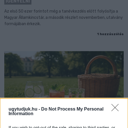
IGÉNYELNI
Az első 50 ezer forintot még a tanévkezdés előtt folyósítja a
Magyar Államkincstár, a második részlet novemberben, utalvány
formájában érkezik.
1 hozzászólás
ugytudjuk.hu -
Do Not Process My Personal
Information
If you wish to opt-out of the sale, sharing to third parties, or