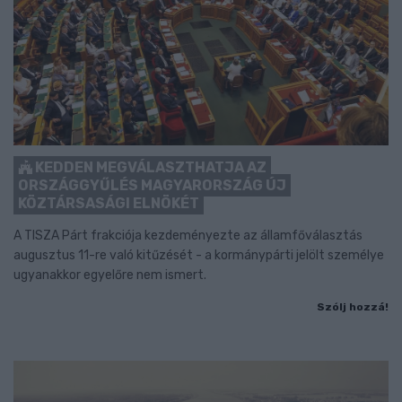
KEDDEN MEGVÁLASZTHATJA AZ
ORSZÁGGYŰLÉS MAGYARORSZÁG ÚJ
KÖZTÁRSASÁGI ELNÖKÉT
A TISZA Párt frakciója kezdeményezte az államfőválasztás
augusztus 11-re való kitűzését - a kormánypárti jelölt személye
ugyanakkor egyelőre nem ismert.
Szólj hozzá!