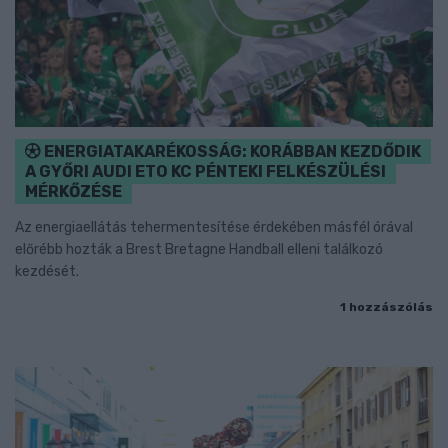
ENERGIATAKARÉKOSSÁG: KORÁBBAN KEZDŐDIK
A GYŐRI AUDI ETO KC PÉNTEKI FELKÉSZÜLÉSI
MÉRKŐZÉSE
Az energiaellátás tehermentesítése érdekében másfél órával
előrébb hozták a Brest Bretagne Handball elleni találkozó
kezdését.
1 hozzászólás