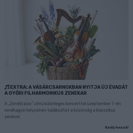
EXTRA: A VÁSÁRCSARNOKBAN NYITJA ÚJ ÉVADÁT
A GYŐRI FILHARMONIKUS ZENEKAR
A „Zenélő piac” című különleges koncerttel szeptember 7-én
rendhagyó helyszínen találkozhat a közönség a klasszikus
zenével.
Szólj hozzá!