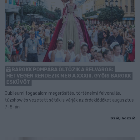
BAROKK POMPÁBA ÖLTÖZIK A BELVÁROS:
HÉTVÉGÉN RENDEZIK MEG A XXXIII. GYŐRI BAROKK
ESKÜVŐT
Jubileumi fogadalom megerősítés, történelmi felvonulás,
tűzshow és vezetett séták is várják az érdeklődőket augusztus
7–8-án.
Szólj hozzá!