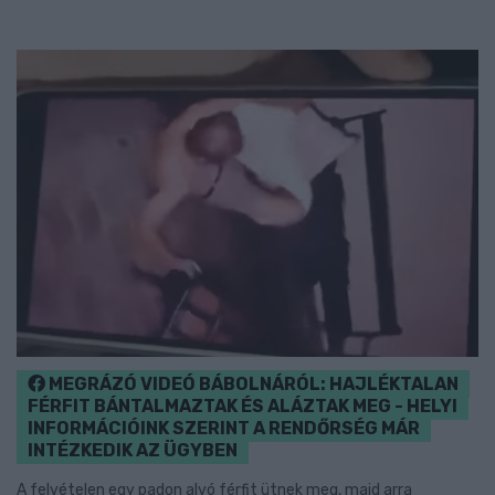
MEGRÁZÓ VIDEÓ BÁBOLNÁRÓL: HAJLÉKTALAN
FÉRFIT BÁNTALMAZTAK ÉS ALÁZTAK MEG - HELYI
INFORMÁCIÓINK SZERINT A RENDŐRSÉG MÁR
INTÉZKEDIK AZ ÜGYBEN
A felvételen egy padon alvó férfit ütnek meg, majd arra