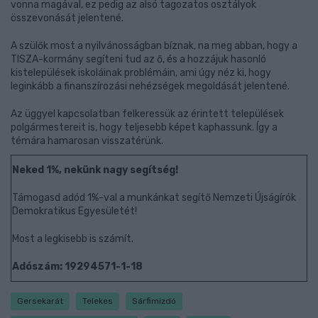
vonna magával, ez pedig az alsó tagozatos osztályok
összevonását jelentené.
A szülők most a nyilvánosságban bíznak, na meg abban, hogy a
TISZA-kormány segíteni tud az ő, és a hozzájuk hasonló
kistelepülések iskoláinak problémáin, ami úgy néz ki, hogy
leginkább a finanszírozási nehézségek megoldását jelentené.
Az üggyel kapcsolatban felkeressük az érintett települések
polgármestereit is, hogy teljesebb képet kaphassunk. Így a
témára hamarosan visszatérünk.
Neked 1%, nekünk nagy segítség!
Támogasd adód 1%-val a munkánkat segítő Nemzeti Újságírók
Demokratikus Egyesületét!
Most a legkisebb is számít.
Adószám: 19294571-1-18
Gersekarát
Telekes
Sárfimizdó