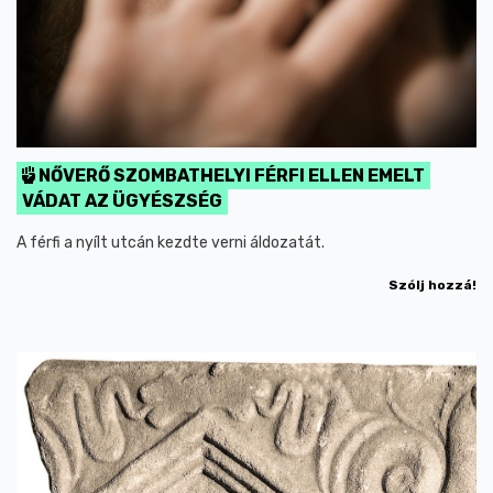
NŐVERŐ SZOMBATHELYI FÉRFI ELLEN EMELT
VÁDAT AZ ÜGYÉSZSÉG
A férfi a nyílt utcán kezdte verni áldozatát.
Szólj hozzá!