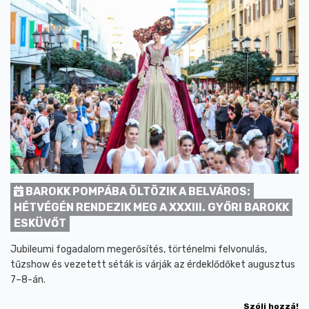
BAROKK POMPÁBA ÖLTÖZIK A BELVÁROS:
HÉTVÉGÉN RENDEZIK MEG A XXXIII. GYŐRI BAROKK
ESKÜVŐT
Jubileumi fogadalom megerősítés, történelmi felvonulás,
tűzshow és vezetett séták is várják az érdeklődőket augusztus
7–8-án.
Szólj hozzá!