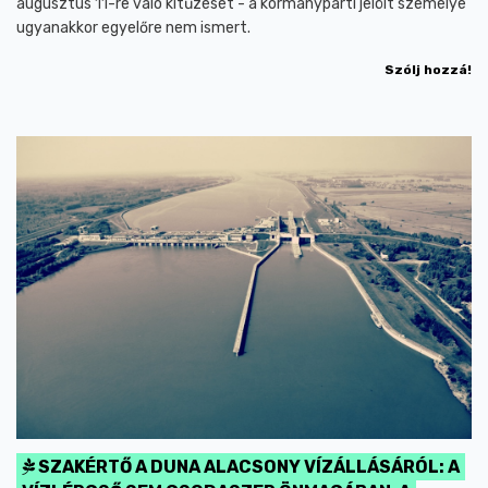
augusztus 11-re való kitűzését - a kormánypárti jelölt személye
ugyanakkor egyelőre nem ismert.
Szólj hozzá!
SZAKÉRTŐ A DUNA ALACSONY VÍZÁLLÁSÁRÓL: A