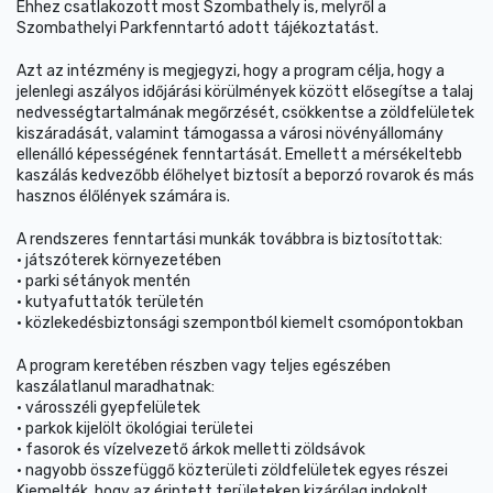
Ehhez csatlakozott most Szombathely is, melyről a
Szombathelyi Parkfenntartó adott tájékoztatást.
Azt az intézmény is megjegyzi, hogy a program célja, hogy a
jelenlegi aszályos időjárási körülmények között elősegítse a talaj
nedvességtartalmának megőrzését, csökkentse a zöldfelületek
kiszáradását, valamint támogassa a városi növényállomány
ellenálló képességének fenntartását. Emellett a mérsékeltebb
kaszálás kedvezőbb élőhelyet biztosít a beporzó rovarok és más
hasznos élőlények számára is.
A rendszeres fenntartási munkák továbbra is biztosítottak:
• játszóterek környezetében
• parki sétányok mentén
• kutyafuttatók területén
• közlekedésbiztonsági szempontból kiemelt csomópontokban
A program keretében részben vagy teljes egészében
kaszálatlanul maradhatnak:
• városszéli gyepfelületek
• parkok kijelölt ökológiai területei
• fasorok és vízelvezető árkok melletti zöldsávok
• nagyobb összefüggő közterületi zöldfelületek egyes részei
Kiemelték, hogy az érintett területeken kizárólag indokolt