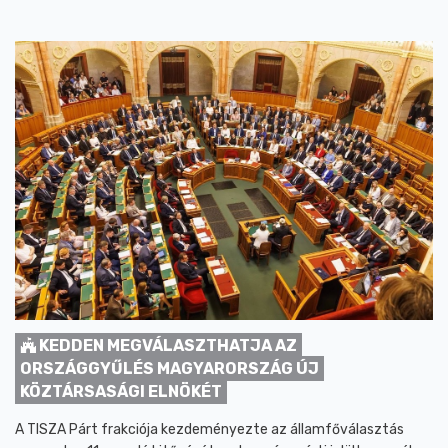
KEDDEN MEGVÁLASZTHATJA AZ
ORSZÁGGYŰLÉS MAGYARORSZÁG ÚJ
KÖZTÁRSASÁGI ELNÖKÉT
A TISZA Párt frakciója kezdeményezte az államfőválasztás