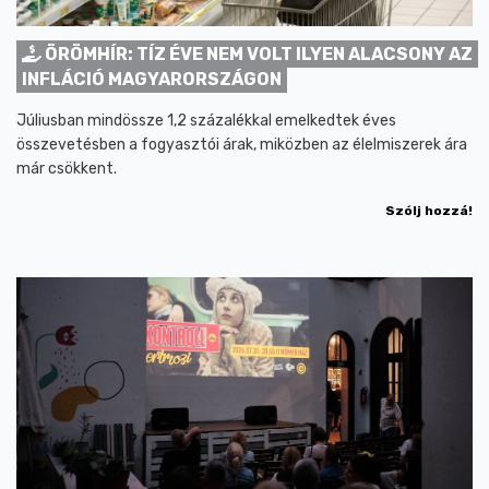
ÖRÖMHÍR: TÍZ ÉVE NEM VOLT ILYEN ALACSONY AZ
INFLÁCIÓ MAGYARORSZÁGON
Júliusban mindössze 1,2 százalékkal emelkedtek éves
összevetésben a fogyasztói árak, miközben az élelmiszerek ára
már csökkent.
Szólj hozzá!