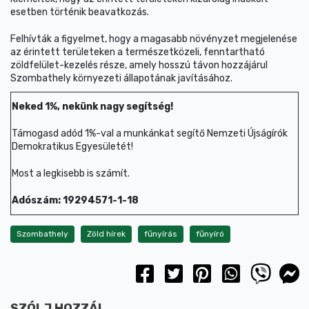
esetben történik beavatkozás.
Felhívták a figyelmet, hogy a magasabb növényzet megjelenése
az érintett területeken a természetközeli, fenntartható
zöldfelület-kezelés része, amely hosszú távon hozzájárul
Szombathely környezeti állapotának javításához.
Neked 1%, nekünk nagy segítség!
Támogasd adód 1%-val a munkánkat segítő Nemzeti Újságírók
Demokratikus Egyesületét!
Most a legkisebb is számít.
Adószám: 19294571-1-18
Szombathely
Zöld hírek
fűnyírás
fűnyíró
SZÓLJ HOZZÁ!