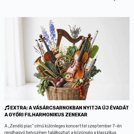
EXTRA: A VÁSÁRCSARNOKBAN NYITJA ÚJ ÉVADÁT
A GYŐRI FILHARMONIKUS ZENEKAR
A „Zenélő piac” című különleges koncerttel szeptember 7-én
rendhagyó helyszínen találkozhat a közönség a klasszikus