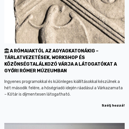
A RÓMAIAKTÓL AZ AGYAGKATONÁKIG –
TÁRLATVEZETÉSEK, WORKSHOP ÉS
KÖZÖNSÉGTALÁLKOZÓ VÁRJA A LÁTOGATÓKAT A
GYŐRI RÓMER MÚZEUMBAN
Ingyenes programokkal és különleges kiállításokkal készülnek a
hét második felére, a hőségriadó idején ráadásul a Várkazamata
– Kőtár is díjmentesen látogatható.
Szólj hozzá!