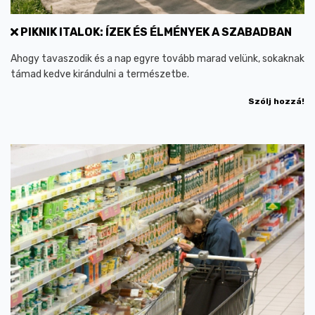
PIKNIK ITALOK: ÍZEK ÉS ÉLMÉNYEK A SZABADBAN
Ahogy tavaszodik és a nap egyre tovább marad velünk, sokaknak
támad kedve kirándulni a természetbe.
Szólj hozzá!