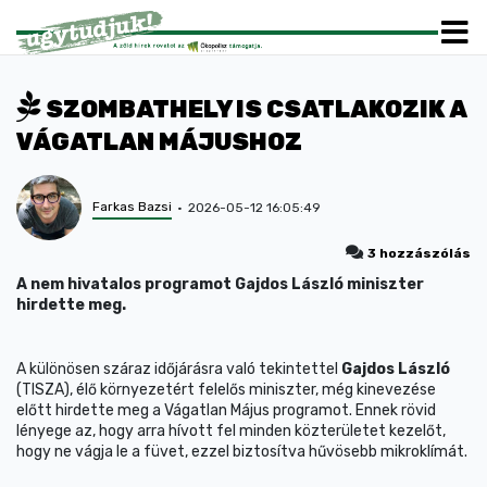
SZOMBATHELY IS CSATLAKOZIK A
VÁGATLAN MÁJUSHOZ
Farkas Bazsi
2026-05-12 16:05:49
3 hozzászólás
A nem hivatalos programot Gajdos László miniszter
hirdette meg.
A különösen száraz időjárásra való tekintettel
Gajdos László
(TISZA), élő környezetért felelős miniszter, még kinevezése
előtt hirdette meg a Vágatlan Május programot. Ennek rövid
lényege az, hogy arra hívott fel minden közterületet kezelőt,
hogy ne vágja le a füvet, ezzel biztosítva hűvösebb mikroklímát.