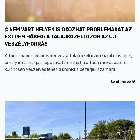
NEM VÁRT HELYEN IS OKOZHAT PROBLÉMÁKAT AZ
EXTRÉM HŐSÉG: A TALAJKÖZELI ÓZON AZ ÚJ
VESZÉLYFORRÁS
A forró, napos időjárás kedvez a talajközeli ózon kialakulásának,
amely irritálhatja a légutakat, ronthatja a tüdő működését és
különösen veszélyes lehet a krónikus betegek számára.
Szólj hozzá!