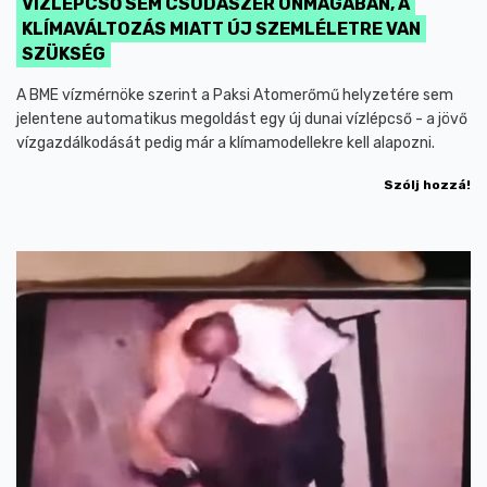
VÍZLÉPCSŐ SEM CSODASZER ÖNMAGÁBAN, A
KLÍMAVÁLTOZÁS MIATT ÚJ SZEMLÉLETRE VAN
SZÜKSÉG
A BME vízmérnöke szerint a Paksi Atomerőmű helyzetére sem
jelentene automatikus megoldást egy új dunai vízlépcső - a jövő
vízgazdálkodását pedig már a klímamodellekre kell alapozni.
Szólj hozzá!