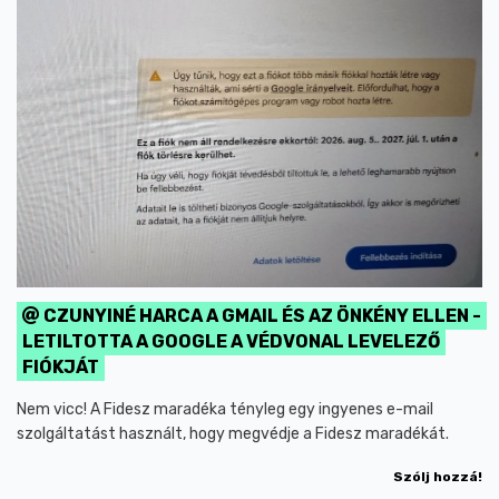
CZUNYINÉ HARCA A GMAIL ÉS AZ ÖNKÉNY ELLEN -
LETILTOTTA A GOOGLE A VÉDVONAL LEVELEZŐ
FIÓKJÁT
Nem vicc! A Fidesz maradéka tényleg egy ingyenes e-mail
szolgáltatást használt, hogy megvédje a Fidesz maradékát.
Szólj hozzá!