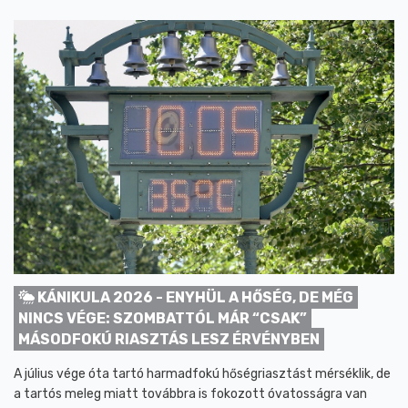
KÁNIKULA 2026 - ENYHÜL A HŐSÉG, DE MÉG
NINCS VÉGE: SZOMBATTÓL MÁR “CSAK”
MÁSODFOKÚ RIASZTÁS LESZ ÉRVÉNYBEN
A július vége óta tartó harmadfokú hőségriasztást mérséklik, de
a tartós meleg miatt továbbra is fokozott óvatosságra van