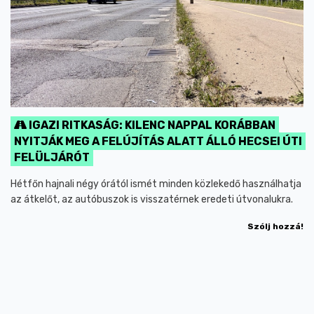
IGAZI RITKASÁG: KILENC NAPPAL KORÁBBAN
NYITJÁK MEG A FELÚJÍTÁS ALATT ÁLLÓ HECSEI ÚTI
FELÜLJÁRÓT
Hétfőn hajnali négy órától ismét minden közlekedő használhatja
az átkelőt, az autóbuszok is visszatérnek eredeti útvonalukra.
Szólj hozzá!