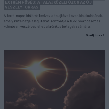
EXTRÉM HŐSÉG: A TALAJKÖZELI ÓZON AZ ÚJ
VESZÉLYFORRÁS
A forró, napos időjárás kedvez a talajközeli ózon kialakulásának,
amely irritálhatja a légutakat, ronthatja a tüdő működését és
különösen veszélyes lehet a krónikus betegek számára.
Szólj hozzá!