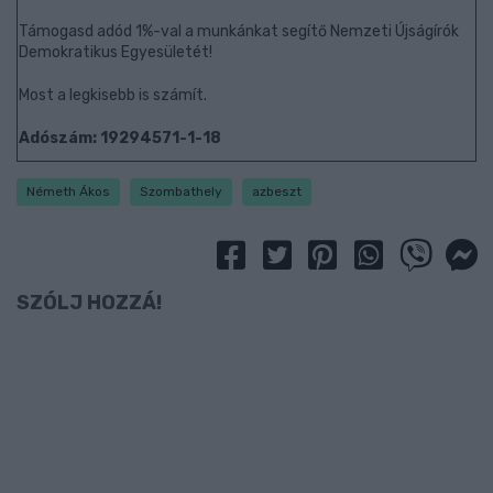
Támogasd adód 1%-val a munkánkat segítő Nemzeti Újságírók
Demokratikus Egyesületét!
Most a legkisebb is számít.
Adószám: 19294571-1-18
Németh Ákos
Szombathely
azbeszt
SZÓLJ HOZZÁ!