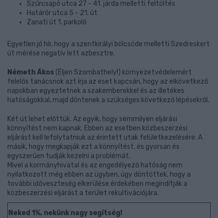
Szűrcsapó utca 27 - 41. járda melletti feltöltés
Határőr utca 5 - 21. út
Zanati út 1. parkoló
Egyetlen jó hír, hogy a szentkirályi bölcsöde melletti Szedreskert
út mérése negatív lett azbesztre.
Németh Ákos
(Éljen Szombathely!) környezetvédelemért
felelős tanácsnok azt írja az eset kapcsán, hogy az elkövetkező
napokban egyeztetnek a szakemberekkel és az illetékes
hatóságokkal, majd döntenek a szükséges következő lépésekről.
Két út lehet előttük. Az egyik, hogy semmilyen eljárási
könnyítést nem kapnak. Ebben az esetben közbeszerzési
eljárást kell lefolytatniuk az érintett utak felületkezelésére. A
másik, hogy megkapják ezt a könnyítést, és gyorsan és
egyszerűen tudják kezelni a problémát.
Mivel a kormányhivatal és az engedélyező hatóság nem
nyilatkozott még ebben az ügyben, úgy döntöttek, hogy a
további időveszteség elkerülése érdekében megindítják a
közbeszerzési eljárást a terület rekultivációjára.
Neked 1%, nekünk nagy segítség!