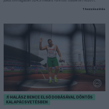
július önmagában 524,3 milliárd forintos többletet hozott.
1 hozzászólás
HALÁSZ BENCE ELSŐ DOBÁSÁVAL DÖNTŐS
KALAPÁCSVETÉSBEN