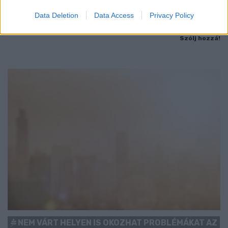
Sok szülő találkozik azzal a helyzettel, hogy a baba egyszerűen
Data Deletion
Data Access
Privacy Policy
elutasítja a cumisüveget.
Szólj hozzá!
NEM VÁRT HELYEN IS OKOZHAT PROBLÉMÁKAT AZ