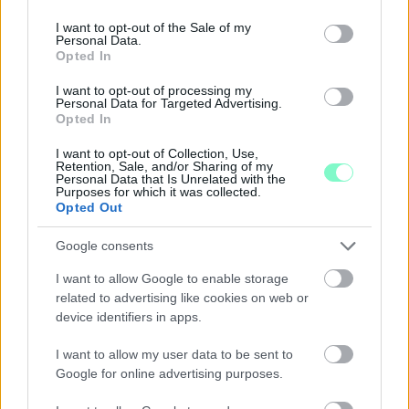
use your data for below specified purposes in below Google
consent section.
I want to opt-out of the Sale of my
Personal Data.
Opted In
I want to opt-out of processing my
Personal Data for Targeted Advertising.
Opted In
I want to opt-out of Collection, Use,
Retention, Sale, and/or Sharing of my
Personal Data that Is Unrelated with the
Purposes for which it was collected.
Opted Out
Google consents
I want to allow Google to enable storage
related to advertising like cookies on web or
GYŐR TOVÁBBRA IS TAKARÉKOSKODIK: NEM
device identifiers in apps.
KAPCSOLJÁK VISSZA A DÍSZKIVILÁGÍTÁST, ÉS A
LEGTÖBB SZÖKŐKÚT SEM INDUL ÚJRA
I want to allow my user data to be sent to
Google for online advertising purposes.
Pintér Bence polgármester szerint az enyhülés csak átmeneti,
ezért az újabb hőhullámra készülve fenntartják a víz- és