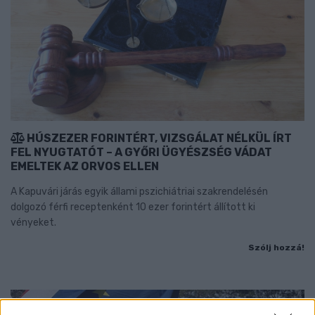
HÚSZEZER FORINTÉRT, VIZSGÁLAT NÉLKÜL ÍRT
FEL NYUGTATÓT – A GYŐRI ÜGYÉSZSÉG VÁDAT
EMELTEK AZ ORVOS ELLEN
A Kapuvári járás egyik állami pszichiátriai szakrendelésén
dolgozó férfi receptenként 10 ezer forintért állított ki
vényeket.
Szólj hozzá!