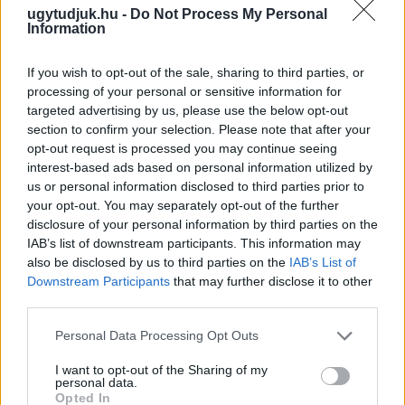
ugytudjuk.hu -
Do Not Process My Personal
Information
If you wish to opt-out of the sale, sharing to third parties, or
processing of your personal or sensitive information for
targeted advertising by us, please use the below opt-out
section to confirm your selection. Please note that after your
opt-out request is processed you may continue seeing
interest-based ads based on personal information utilized by
us or personal information disclosed to third parties prior to
your opt-out. You may separately opt-out of the further
disclosure of your personal information by third parties on the
MEGSZÜNTETTÉK A NYOMOZÁST ABBAN A
IAB’s list of downstream participants. This information may
FELJELENTÉSBEN, AMIT A TISZÁS ELŐVÁLASZTÁS
also be disclosed by us to third parties on the
IAB’s List of
KAPCSÁN NÉMETH MARTIN TETT MEG
Downstream Participants
that may further disclose it to other
third parties.
A politikus jelölt akkor úgy nyilatkozott, hogy szerinte választási
beavatkozás történt, amiben akár a Fidesznek is szerepe
Please note that this website/app uses one or more Google
Personal Data Processing Opt Outs
lehetett.
services and may gather and store information including but
not limited to your visit or usage behaviour. You may click to
I want to opt-out of the Sharing of my
personal data.
Szólj hozzá!
grant or deny consent to Google and its third-party tags to
Opted In