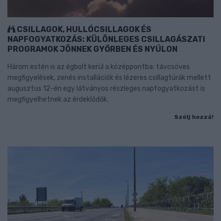
CSILLAGOK, HULLÓCSILLAGOK ÉS
NAPFOGYATKOZÁS: KÜLÖNLEGES CSILLAGÁSZATI
PROGRAMOK JÖNNEK GYŐRBEN ÉS NYÚLON
Három estén is az égbolt kerül a középpontba: távcsöves
megfigyelések, zenés installációk és lézeres csillagtúrák mellett
augusztus 12-én egy látványos részleges napfogyatkozást is
megfigyelhetnek az érdeklődők.
Szólj hozzá!