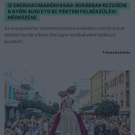
ENERGIATAKARÉKOSSÁG: KORÁBBAN KEZDŐDIK
A GYŐRI AUDI ETO KC PÉNTEKI FELKÉSZÜLÉSI
MÉRKŐZÉSE
Az energiaellátás tehermentesítése érdekében másfél órával
előrébb hozták a Brest Bretagne Handball elleni találkozó
kezdését.
1 hozzászólás