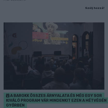
Szólj hozzá!
A BAROKK ÖSSZES ÁRNYALATA ÉS MÉG EGY SOR
KIVÁLÓ PROGRAM VÁR MINDENKIT EZEN A HÉTVÉGÉN
GYŐRBEN