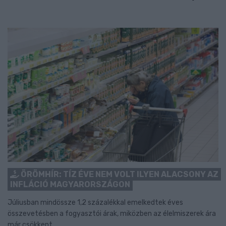
ÖRÖMHÍR: TÍZ ÉVE NEM VOLT ILYEN ALACSONY AZ
INFLÁCIÓ MAGYARORSZÁGON
Júliusban mindössze 1,2 százalékkal emelkedtek éves
összevetésben a fogyasztói árak, miközben az élelmiszerek ára
már csökkent.