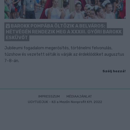
BAROKK POMPÁBA ÖLTÖZIK A BELVÁROS:
HÉTVÉGÉN RENDEZIK MEG A XXXIII. GYŐRI BAROKK
ESKÜVŐT
Jubileumi fogadalom megerősítés, történelmi felvonulás,
tűzshow és vezetett séták is várják az érdeklődőket augusztus
7–8-án.
Szólj hozzá!
IMPRESSZUM
MÉDIAAJÁNLAT
UGYTUDJUK - Kő a Mezőn Nonprofit Kft. 2022