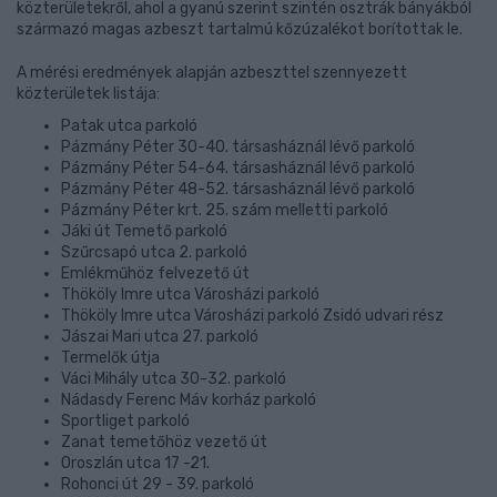
közterületekről, ahol a gyanú szerint szintén osztrák bányákból
származó magas azbeszt tartalmú kőzúzalékot borítottak le.
A mérési eredmények alapján azbeszttel szennyezett
közterületek listája:
Patak utca parkoló
Pázmány Péter 30-40. társasháznál lévő parkoló
Pázmány Péter 54-64. társasháznál lévő parkoló
Pázmány Péter 48-52. társasháznál lévő parkoló
Pázmány Péter krt. 25. szám melletti parkoló
Jáki út Temető parkoló
Szűrcsapó utca 2. parkoló
Emlékműhöz felvezető út
Thököly Imre utca Városházi parkoló
Thököly Imre utca Városházi parkoló Zsidó udvari rész
Jászai Mari utca 27. parkoló
Termelők útja
Váci Mihály utca 30-32. parkoló
Nádasdy Ferenc Máv korház parkoló
Sportliget parkoló
Zanat temetőhöz vezető út
Oroszlán utca 17 -21.
Rohonci út 29 - 39. parkoló