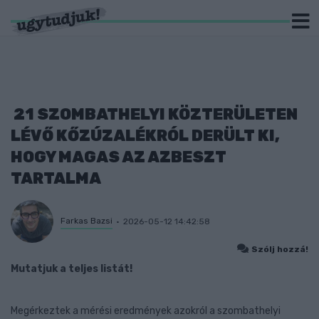
21 SZOMBATHELYI KÖZTERÜLETEN
LÉVŐ KŐZÚZALÉKRÓL DERÜLT KI,
HOGY MAGAS AZ AZBESZT
TARTALMA
Farkas Bazsi
2026-05-12 14:42:58
Szólj hozzá!
Mutatjuk a teljes listát!
Megérkeztek a mérési eredmények azokról a szombathelyi