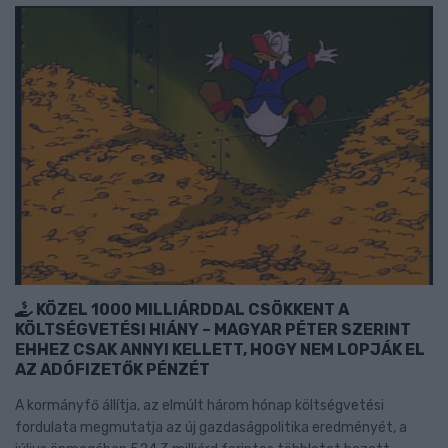
KÖZEL 1000 MILLIÁRDDAL CSÖKKENT A
KÖLTSÉGVETÉSI HIÁNY – MAGYAR PÉTER SZERINT
EHHEZ CSAK ANNYI KELLETT, HOGY NEM LOPJÁK EL
AZ ADÓFIZETŐK PÉNZÉT
A kormányfő állítja, az elmúlt három hónap költségvetési
fordulata megmutatja az új gazdaságpolitika eredményét, a