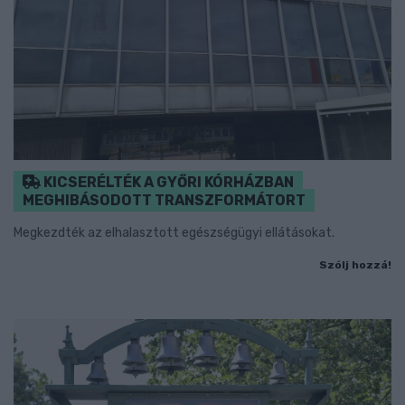
KICSERÉLTÉK A GYŐRI KÓRHÁZBAN
MEGHIBÁSODOTT TRANSZFORMÁTORT
Megkezdték az elhalasztott egészségügyi ellátásokat.
Szólj hozzá!