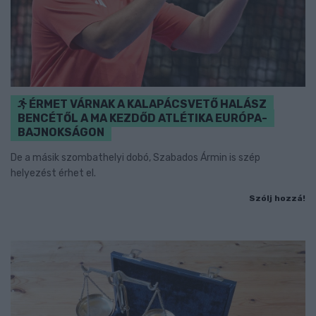
ÉRMET VÁRNAK A KALAPÁCSVETŐ HALÁSZ
BENCÉTŐL A MA KEZDŐD ATLÉTIKA EURÓPA-
BAJNOKSÁGON
De a másik szombathelyi dobó, Szabados Ármin is szép
helyezést érhet el.
Szólj hozzá!