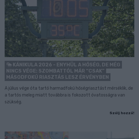
KÁNIKULA 2026 - ENYHÜL A HŐSÉG, DE MÉG
NINCS VÉGE: SZOMBATTÓL MÁR “CSAK”
MÁSODFOKÚ RIASZTÁS LESZ ÉRVÉNYBEN
A július vége óta tartó harmadfokú hőségriasztást mérséklik, de
a tartós meleg miatt továbbra is fokozott óvatosságra van
szükség.
Szólj hozzá!