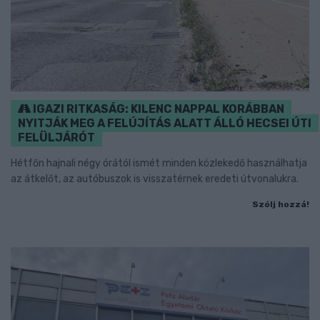
IGAZI RITKASÁG: KILENC NAPPAL KORÁBBAN
NYITJÁK MEG A FELÚJÍTÁS ALATT ÁLLÓ HECSEI ÚTI
FELÜLJÁRÓT
Hétfőn hajnali négy órától ismét minden közlekedő használhatja
az átkelőt, az autóbuszok is visszatérnek eredeti útvonalukra.
Szólj hozzá!