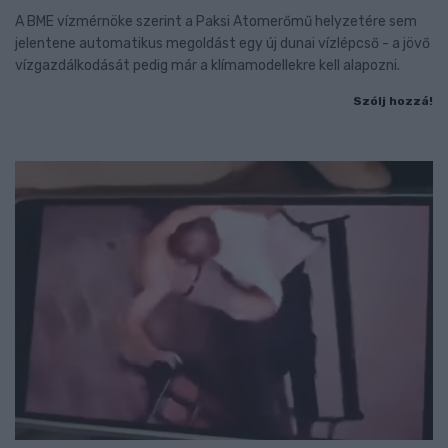
A BME vízmérnöke szerint a Paksi Atomerőmű helyzetére sem
jelentene automatikus megoldást egy új dunai vízlépcső - a jövő
vízgazdálkodását pedig már a klímamodellekre kell alapozni.
Szólj hozzá!