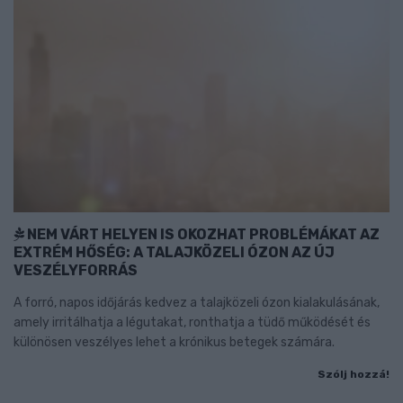
NEM VÁRT HELYEN IS OKOZHAT PROBLÉMÁKAT AZ
EXTRÉM HŐSÉG: A TALAJKÖZELI ÓZON AZ ÚJ
VESZÉLYFORRÁS
A forró, napos időjárás kedvez a talajközeli ózon kialakulásának,
amely irritálhatja a légutakat, ronthatja a tüdő működését és
különösen veszélyes lehet a krónikus betegek számára.
Szólj hozzá!