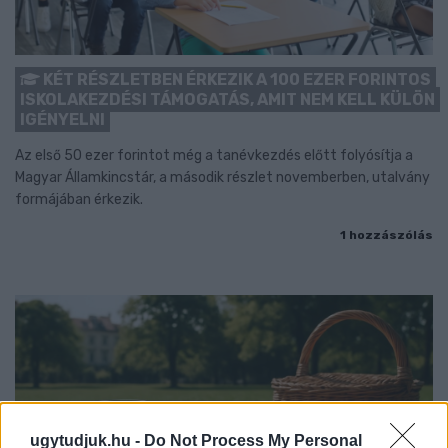
KÉT RÉSZLETBEN ÉRKEZIK A 100 EZER FORINTOS
ISKOLAKEZDÉSI TÁMOGATÁS, AMIT NEM KELL KÜLÖN
IGÉNYELNI
Az első 50 ezer forintot még a tanévkezdés előtt folyósítja a
Magyar Államkincstár, a második részlet novemberben, utalvány
formájában érkezik.
1 hozzászólás
ugytudjuk.hu -
Do Not Process My Personal