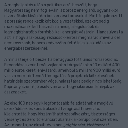
A meghallgatás után a politikus arról beszélt, hogy
Magyarország nem fog leválni az orosz energiáról, ugyanakkor
diverzifikálni kívánják a beszerzési forrásokat. Mint fogalmazott,
az ország rendelkezik két kőolajvezetékkel, ezeket pedig
maximálisan ki kell használni, mindig a legolcsóbb és
legmegbízhatóbb forrásból kell energiát vásárolni. Hangsúlyozta
azt is, hogy a lakossági rezsicsökkentés megmarad, mivel a cél
nem rosszabb, hanem kedvezőbb feltételek kialkudása az
energiabeszerzéseknél.
A miniszterjelölt beszélt a befagyasztott uniós forrásokról is.
Elmondása szerint már zajlanak a tárgyalások a 10 milliárd 400
millió eurós keret lehívásáról, amelyből 6 milliárd 900 millió euró
vissza nem térítendő támogatás. A projektek kifizetésének
határideje szeptember vége, halasztásra pedig nincs lehetőség.
Kapitány szerint jó esély van arra, hogy sikeresen lehívják az
összegeket.
Az első 100 nap egyik legfontosabb feladatának a meglévő
szerződések és konstrukciók átvilágítását nevezte.
Kijelentette, hogy kiszámítható szabályozást, tisztességes
versenyt és zéró toleranciát akarnak a korrupcióval szemben.
Azt mondta, az elmúlt években
„rögtönzést, kivételezést,