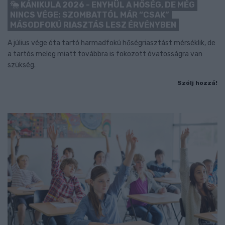
KÁNIKULA 2026 - ENYHÜL A HŐSÉG, DE MÉG
NINCS VÉGE: SZOMBATTÓL MÁR “CSAK”
MÁSODFOKÚ RIASZTÁS LESZ ÉRVÉNYBEN
A július vége óta tartó harmadfokú hőségriasztást mérséklik, de
a tartós meleg miatt továbbra is fokozott óvatosságra van
szükség.
Szólj hozzá!