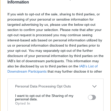
Information
If you wish to opt-out of the sale, sharing to third parties, or
processing of your personal or sensitive information for
targeted advertising by us, please use the below opt-out
section to confirm your selection. Please note that after your
opt-out request is processed you may continue seeing
PIKNIK ITALOK: ÍZEK ÉS ÉLMÉNYEK A SZABADBAN
interest-based ads based on personal information utilized by
us or personal information disclosed to third parties prior to
Ahogy tavaszodik és a nap egyre tovább marad velünk, sokaknak
your opt-out. You may separately opt-out of the further
támad kedve kirándulni a természetbe.
disclosure of your personal information by third parties on the
Szólj hozzá!
IAB’s list of downstream participants. This information may
also be disclosed by us to third parties on the
IAB’s List of
Downstream Participants
that may further disclose it to other
third parties.
Please note that this website/app uses one or more Google
Personal Data Processing Opt Outs
services and may gather and store information including but
not limited to your visit or usage behaviour. You may click to
I want to opt-out of the Sharing of my
personal data.
grant or deny consent to Google and its third-party tags to
Opted In
use your data for below specified purposes in below Google