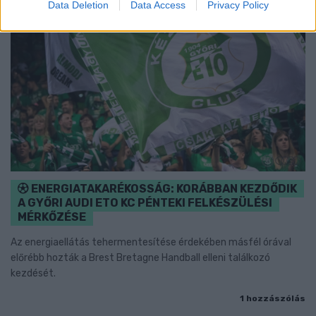
Data Deletion
Data Access
Privacy Policy
ENERGIATAKARÉKOSSÁG: KORÁBBAN KEZDŐDIK
A GYŐRI AUDI ETO KC PÉNTEKI FELKÉSZÜLÉSI
MÉRKŐZÉSE
Az energiaellátás tehermentesítése érdekében másfél órával
előrébb hozták a Brest Bretagne Handball elleni találkozó
kezdését.
1 hozzászólás