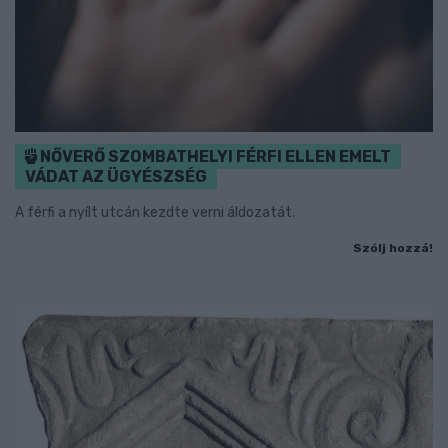
NŐVERŐ SZOMBATHELYI FÉRFI ELLEN EMELT
VÁDAT AZ ÜGYÉSZSÉG
A férfi a nyílt utcán kezdte verni áldozatát.
Szólj hozzá!