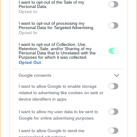
consent section.
I want to opt-out of the Sale of my
Personal Data.
Opted In
I want to opt-out of processing my
Personal Data for Targeted Advertising.
Opted In
I want to opt-out of Collection, Use,
ÖRÖMHÍR: TÍZ ÉVE NEM VOLT ILYEN ALACSONY AZ
Retention, Sale, and/or Sharing of my
INFLÁCIÓ MAGYARORSZÁGON
Personal Data that Is Unrelated with the
Purposes for which it was collected.
Júliusban mindössze 1,2 százalékkal emelkedtek éves
Opted Out
összevetésben a fogyasztói árak, miközben az élelmiszerek ára
Google consents
már csökkent.
I want to allow Google to enable storage
Szólj hozzá!
related to advertising like cookies on web or
device identifiers in apps.
I want to allow my user data to be sent to
Google for online advertising purposes.
I want to allow Google to send me
personalized advertising.