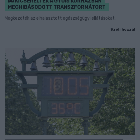
KICSERÉLTÉK A GYŐRI KÓRHÁZBAN
MEGHIBÁSODOTT TRANSZFORMÁTORT
Megkezdték az elhalasztott egészségügyi ellátásokat.
Szólj hozzá!