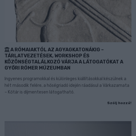
A RÓMAIAKTÓL AZ AGYAGKATONÁKIG –
TÁRLATVEZETÉSEK, WORKSHOP ÉS
KÖZÖNSÉGTALÁLKOZÓ VÁRJA A LÁTOGATÓKAT A
GYŐRI RÓMER MÚZEUMBAN
Ingyenes programokkal és különleges kiállításokkal készülnek a
hét második felére, a hőségriadó idején ráadásul a Várkazamata
– Kőtár is díjmentesen látogatható.
Szólj hozzá!