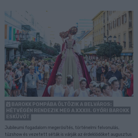
BAROKK POMPÁBA ÖLTÖZIK A BELVÁROS:
HÉTVÉGÉN RENDEZIK MEG A XXXIII. GYŐRI BAROKK
ESKÜVŐT
Jubileumi fogadalom megerősítés, történelmi felvonulás,
tűzshow és vezetett séták is várják az érdeklődőket augusztus