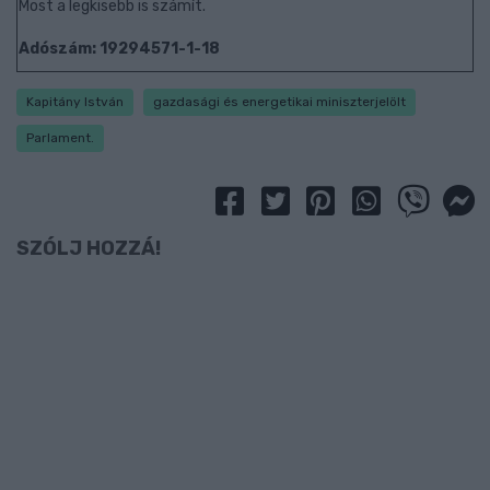
Most a legkisebb is számít.
Adószám: 19294571-1-18
Kapitány István
gazdasági és energetikai miniszterjelölt
Parlament.
SZÓLJ HOZZÁ!