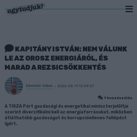
KAPITÁNY ISTVÁN: NEM VÁLUNK
LE AZ OROSZ ENERGIÁRÓL, ÉS
MARAD A REZSICSÖKKENTÉS
Dömötör Gábor
2026-05-11 13:09:57
1 hozzászólás
A TISZA Párt gazdasági és energetikai miniszterjelöltje
szerint diverzifikálni kell az energiaforrásokat, miközben
átláthatóbb gazdaságot és korrupcióellenes fellépést
ígért.