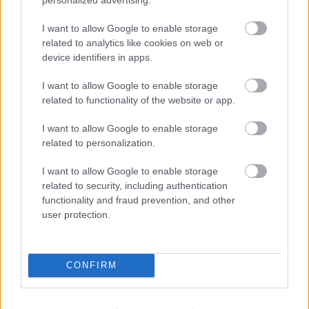
I want to allow Google to enable storage
related to analytics like cookies on web or
device identifiers in apps.
I want to allow Google to enable storage
related to functionality of the website or app.
I want to allow Google to enable storage
A BAROKK ÖSSZES ÁRNYALATA ÉS MÉG EGY SOR
related to personalization.
KIVÁLÓ PROGRAM VÁR MINDENKIT EZEN A HÉTVÉGÉN
GYŐRBEN
I want to allow Google to enable storage
related to security, including authentication
Középpontban a hagyományőrzés, de lesz Pogány Induló és
functionality and fraud prevention, and other
Majka koncert, jóga szeánsz, “borhajózás” és egy csomó minden
user protection.
más.
Szólj hozzá!
CONFIRM