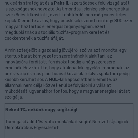
nukleáris stratégiát és a
Paks II.
-szerződések felülvizsgálatát
is szükségesnek nevezte. Azt mondta, jelenleg sok energetikai
szerződés titkosított, ezért több kérdésben még nincs teljes
képük. Kiemelte azt is, hogy becslések szerint mintegy 800 ezer
magyar háztartás él energiaszegénységben, ezért
megdupláznák a szociális tűzifa-program keretét és
csökkentenék a tűzifa áfáját.
A miniszterjelölt a gazdaság jövőjéről szólva azt mondta, egy
startup barát környezetet szeretnének kialakítani, az
innovációra fordított forrásokat pedig a négyszeresére
emelnék. Hozzátette, hogy a különadók egyelőre maradnak, az
árrés-stop és más piaci beavatkozások felülvizsgálatára pedig
később kerülhet sor. A
MOL
-lal kapcsolatban kiemelte, az
államnak nem célja közvetlenül befolyásolni a vállalat
működését, ugyanakkor fontos, hogy a magyar energiaellátást
szolgálja.
Neked 1%, nekünk nagy segítség!
Támogasd adód 1%-val a munkánkat segítő Nemzeti Újságírók
Demokratikus Egyesületét!