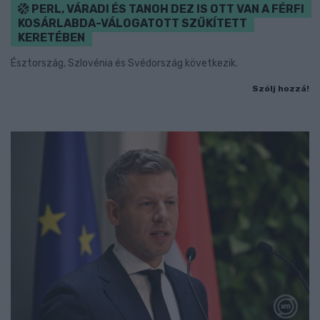
PERL, VÁRADI ÉS TANOH DEZ IS OTT VAN A FÉRFI
KOSÁRLABDA-VÁLOGATOTT SZŰKÍTETT
KERETÉBEN
Észtország, Szlovénia és Svédország következik.
Szólj hozzá!