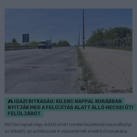
IGAZI RITKASÁG: KILENC NAPPAL KORÁBBAN
NYITJÁK MEG A FELÚJÍTÁS ALATT ÁLLÓ HECSEI ÚTI
FELÜLJÁRÓT
Hétfőn hajnali négy órától ismét minden közlekedő használhatja
az átkelőt, az autóbuszok is visszatérnek eredeti útvonalukra.