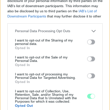
disclosure of your personal information by third parties on the
IAB’s list of downstream participants. This information may
also be disclosed by us to third parties on the
IAB’s List of
Downstream Participants
that may further disclose it to other
third parties.
Please note that this website/app uses one or more Google
Personal Data Processing Opt Outs
services and may gather and store information including but
ÖRÖMHÍR: TÍZ ÉVE NEM VOLT ILYEN ALACSONY AZ
not limited to your visit or usage behaviour. You may click to
I want to opt-out of the Sharing of my
INFLÁCIÓ MAGYARORSZÁGON
personal data.
grant or deny consent to Google and its third-party tags to
Opted In
use your data for below specified purposes in below Google
Júliusban mindössze 1,2 százalékkal emelkedtek éves
consent section.
összevetésben a fogyasztói árak, miközben az élelmiszerek ára
I want to opt-out of the Sale of my
Personal Data.
már csökkent.
Opted In
Szólj hozzá!
I want to opt-out of processing my
Personal Data for Targeted Advertising.
Opted In
I want to opt-out of Collection, Use,
Retention, Sale, and/or Sharing of my
Personal Data that Is Unrelated with the
Purposes for which it was collected.
Opted Out