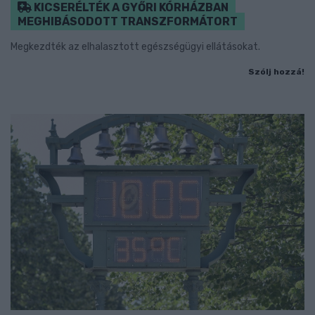
KICSERÉLTÉK A GYŐRI KÓRHÁZBAN
MEGHIBÁSODOTT TRANSZFORMÁTORT
Megkezdték az elhalasztott egészségügyi ellátásokat.
Szólj hozzá!