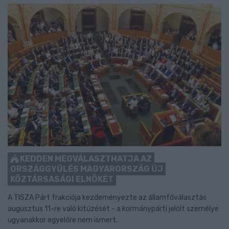
KEDDEN MEGVÁLASZTHATJA AZ
ORSZÁGGYŰLÉS MAGYARORSZÁG ÚJ
KÖZTÁRSASÁGI ELNÖKÉT
A TISZA Párt frakciója kezdeményezte az államfőválasztás
augusztus 11-re való kitűzését - a kormánypárti jelölt személye
ugyanakkor egyelőre nem ismert.