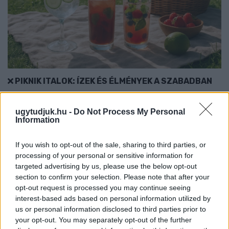
PIKNIK ITALOK: ÍZEK ÉS ÉLMÉNYEK A SZABADBAN
Ahogy tavaszodik és a nap egyre tovább marad velünk, sokaknak
támad kedve kirándulni a természetbe.
ugytudjuk.hu -
Do Not Process My Personal
Information
Szólj hozzá!
If you wish to opt-out of the sale, sharing to third parties, or
processing of your personal or sensitive information for
targeted advertising by us, please use the below opt-out
section to confirm your selection. Please note that after your
opt-out request is processed you may continue seeing
interest-based ads based on personal information utilized by
us or personal information disclosed to third parties prior to
your opt-out. You may separately opt-out of the further