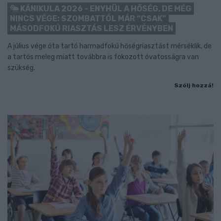
KÁNIKULA 2026 - ENYHÜL A HŐSÉG, DE MÉG
NINCS VÉGE: SZOMBATTÓL MÁR “CSAK”
MÁSODFOKÚ RIASZTÁS LESZ ÉRVÉNYBEN
A július vége óta tartó harmadfokú hőségriasztást mérséklik, de
a tartós meleg miatt továbbra is fokozott óvatosságra van
szükség.
Szólj hozzá!