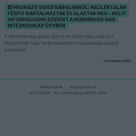
MEGRÁZÓ VIDEÓ BÁBOLNÁRÓL: HAJLÉKTALAN
FÉRFIT BÁNTALMAZTAK ÉS ALÁZTAK MEG - HELYI
INFORMÁCIÓINK SZERINT A RENDŐRSÉG MÁR
INTÉZKEDIK AZ ÜGYBEN
A felvételen egy padon alvó férfit ütnek meg, majd arra
kényszerítik, hogy térdre ereszkedve megcsókolja egyikük
bakancsát.
1 hozzászólás
IMPRESSZUM
MÉDIAAJÁNLAT
UGYTUDJUK - Kő a Mezőn Nonprofit Kft. 2022