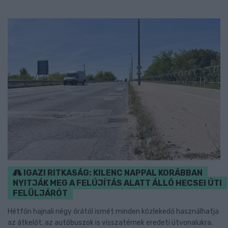
IGAZI RITKASÁG: KILENC NAPPAL KORÁBBAN
NYITJÁK MEG A FELÚJÍTÁS ALATT ÁLLÓ HECSEI ÚTI
FELÜLJÁRÓT
Hétfőn hajnali négy órától ismét minden közlekedő használhatja
az átkelőt, az autóbuszok is visszatérnek eredeti útvonalukra.