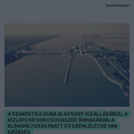
Szólj hozzá!
SZAKÉRTŐ A DUNA ALACSONY VÍZÁLLÁSÁRÓL: A
VÍZLÉPCSŐ SEM CSODASZER ÖNMAGÁBAN, A
KLÍMAVÁLTOZÁS MIATT ÚJ SZEMLÉLETRE VAN
SZÜKSÉG