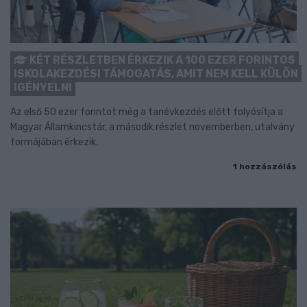
KÉT RÉSZLETBEN ÉRKEZIK A 100 EZER FORINTOS
ISKOLAKEZDÉSI TÁMOGATÁS, AMIT NEM KELL KÜLÖN
IGÉNYELNI
Az első 50 ezer forintot még a tanévkezdés előtt folyósítja a
Magyar Államkincstár, a második részlet novemberben, utalvány
formájában érkezik.
1 hozzászólás