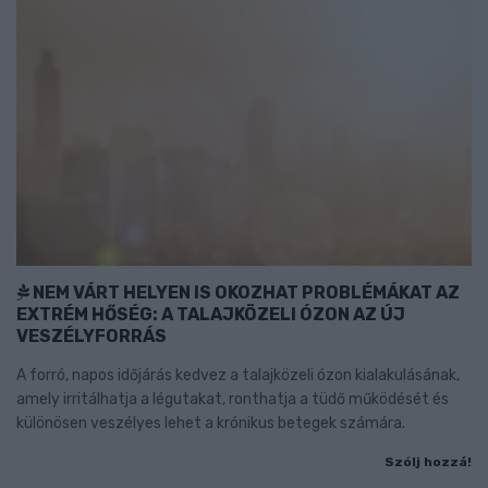
NEM VÁRT HELYEN IS OKOZHAT PROBLÉMÁKAT AZ
EXTRÉM HŐSÉG: A TALAJKÖZELI ÓZON AZ ÚJ
VESZÉLYFORRÁS
A forró, napos időjárás kedvez a talajközeli ózon kialakulásának,
amely irritálhatja a légutakat, ronthatja a tüdő működését és
különösen veszélyes lehet a krónikus betegek számára.
Szólj hozzá!