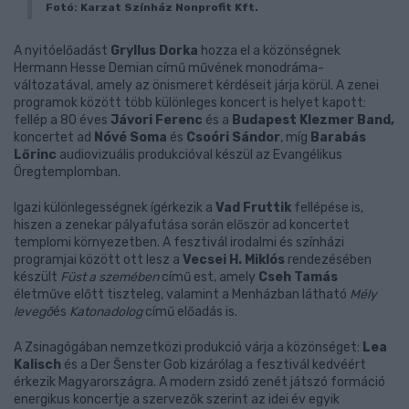
Fotó: Karzat Színház Nonprofit Kft.
A nyitóelőadást
Gryllus Dorka
hozza el a közönségnek
Hermann Hesse Demian című művének monodráma-
változatával, amely az önismeret kérdéseit járja körül. A zenei
programok között több különleges koncert is helyet kapott:
fellép a 80 éves
Jávori Ferenc
és a
Budapest Klezmer Band,
koncertet ad
Nóvé Soma
és
Csoóri Sándor
, míg
Barabás
Lőrinc
audiovizuális produkcióval készül az Evangélikus
Öregtemplomban.
Igazi különlegességnek ígérkezik a
Vad Fruttik
fellépése is,
hiszen a zenekar pályafutása során először ad koncertet
templomi környezetben. A fesztivál irodalmi és színházi
programjai között ott lesz a
Vecsei H. Miklós
rendezésében
készült
Füst a szemében
című est, amely
Cseh Tamás
életműve előtt tiszteleg, valamint a Menházban látható
Mély
levegő
és
Katonadolog
című előadás is.
A Zsinagógában nemzetközi produkció várja a közönséget:
Lea
Kalisch
és a Der Šenster Gob kizárólag a fesztivál kedvéért
érkezik Magyarországra. A modern zsidó zenét játszó formáció
energikus koncertje a szervezők szerint az idei év egyik