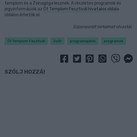
templom és a Zsinagóga lesznek. A részletes programok és
jegyinformációk az
Öt Templom Fesztivál hivatalos oldala
oldalon érhetők el.
Szponzorált tartalmat olvastál.
Öt Templom Fesztivál
Győr
programajánló
programok
SZÓLJ HOZZÁ!