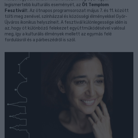
legismertebb kulturális eseményét, az
Öt Templom
Fesztivál
t. Az ötnapos programsorozat május 7. és 11. között
tölti meg zenével, színházzal és közösségi élményekkel Győr-
Újváros ikonikus helyszíneit. A fesztivál különlegessége idén is
az, hogy öt különböző felekezet együttműködésével valósul
meg, így a kulturális élmények mellett az egymás felé
fordulásról és a párbeszédről is szól.