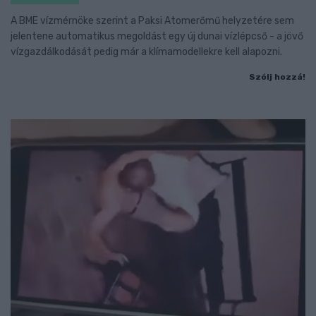
A BME vízmérnöke szerint a Paksi Atomerőmű helyzetére sem
jelentene automatikus megoldást egy új dunai vízlépcső - a jövő
vízgazdálkodását pedig már a klímamodellekre kell alapozni.
Szólj hozzá!