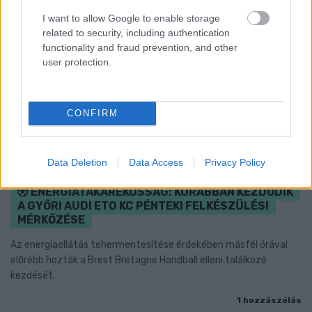
I want to allow Google to enable storage
related to security, including authentication
functionality and fraud prevention, and other
user protection.
CONFIRM
Data Deletion
Data Access
Privacy Policy
ENERGIATAKARÉKOSSÁG: KORÁBBAN KEZDŐDIK
A GYŐRI AUDI ETO KC PÉNTEKI FELKÉSZÜLÉSI
MÉRKŐZÉSE
Az energiaellátás tehermentesítése érdekében másfél órával
előrébb hozták a Brest Bretagne Handball elleni találkozó
kezdését.
1 hozzászólás