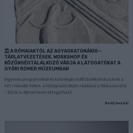
A RÓMAIAKTÓL AZ AGYAGKATONÁKIG –
TÁRLATVEZETÉSEK, WORKSHOP ÉS
KÖZÖNSÉGTALÁLKOZÓ VÁRJA A LÁTOGATÓKAT A
GYŐRI RÓMER MÚZEUMBAN
Ingyenes programokkal és különleges kiállításokkal készülnek a
hét második felére, a hőségriadó idején ráadásul a Várkazamata
– Kőtár is díjmentesen látogatható.
Szólj hozzá!