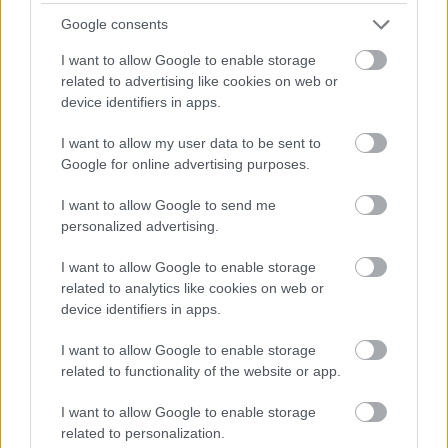
Google consents
I want to allow Google to enable storage
related to advertising like cookies on web or
device identifiers in apps.
I want to allow my user data to be sent to
Google for online advertising purposes.
A BAROKK ÖSSZES ÁRNYALATA ÉS MÉG EGY SOR
I want to allow Google to send me
KIVÁLÓ PROGRAM VÁR MINDENKIT EZEN A HÉTVÉGÉN
personalized advertising.
GYŐRBEN
I want to allow Google to enable storage
Középpontban a hagyományőrzés, de lesz Pogány Induló és
related to analytics like cookies on web or
Majka koncert, jóga szeánsz, “borhajózás” és egy csomó minden
device identifiers in apps.
más.
I want to allow Google to enable storage
Szólj hozzá!
related to functionality of the website or app.
I want to allow Google to enable storage
related to personalization.