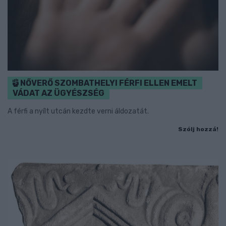
NŐVERŐ SZOMBATHELYI FÉRFI ELLEN EMELT
VÁDAT AZ ÜGYÉSZSÉG
A férfi a nyílt utcán kezdte verni áldozatát.
Szólj hozzá!