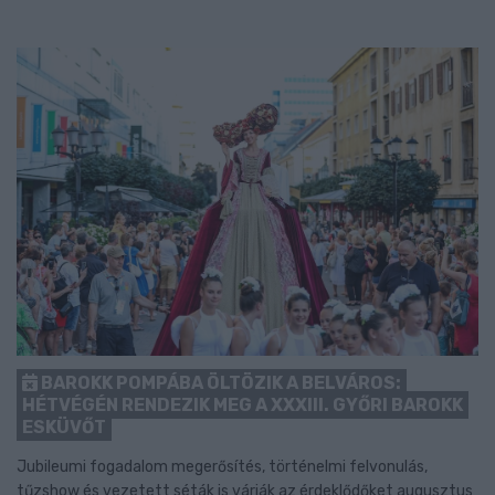
BAROKK POMPÁBA ÖLTÖZIK A BELVÁROS:
HÉTVÉGÉN RENDEZIK MEG A XXXIII. GYŐRI BAROKK
ESKÜVŐT
Jubileumi fogadalom megerősítés, történelmi felvonulás,
tűzshow és vezetett séták is várják az érdeklődőket augusztus