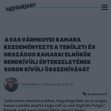
A VAS VÁRMEGYEI KAMARA
KEZDEMÉNYEZTE A TERÜLETI ÉS
ORSZÁGOS KAMARAI ELNÖKÖK
RENDKÍVÜLI ÉRTEKEZLETÉNEK
SORON KÍVÜLI ÖSSZEHÍVÁSÁT
Farkas Bazsi
2026-04-22 12:49:31
Szólj hozzá!
Talán lehet némi köze ahhoz, hogy Nagy Elek, az országos
kamara elnöke alapító tagja volt az első Digitális Polgári
Körnek, amit maga Orbán Viktor hívott életre.