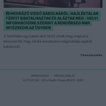
MEGRÁZÓ VIDEÓ BÁBOLNÁRÓL: HAJLÉKTALAN
FÉRFIT BÁNTALMAZTAK ÉS ALÁZTAK MEG - HELYI
INFORMÁCIÓINK SZERINT A RENDŐRSÉG MÁR
INTÉZKEDIK AZ ÜGYBEN
A felvételen egy padon alvó férfit ütnek meg, majd arra
kényszerítik, hogy térdre ereszkedve megcsókolja egyikük
bakancsát.
1 hozzászólás
IMPRESSZUM
MÉDIAAJÁNLAT
UGYTUDJUK - Kő a Mezőn Nonprofit Kft. 2022