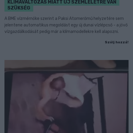
KLÍMAVÁLTOZÁS MIATT ÚJ SZEMLÉLETRE VAN
SZÜKSÉG
A BME vízmérnöke szerint a Paksi Atomerőmű helyzetére sem
jelentene automatikus megoldást egy új dunai vízlépcső - a jövő
vízgazdálkodását pedig már a klímamodellekre kell alapozni.
Szólj hozzá!