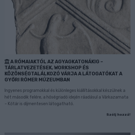
A RÓMAIAKTÓL AZ AGYAGKATONÁKIG –
TÁRLATVEZETÉSEK, WORKSHOP ÉS
KÖZÖNSÉGTALÁLKOZÓ VÁRJA A LÁTOGATÓKAT A
GYŐRI RÓMER MÚZEUMBAN
Ingyenes programokkal és különleges kiállításokkal készülnek a
hét második felére, a hőségriadó idején ráadásul a Várkazamata
– Kőtár is díjmentesen látogatható.
Szólj hozzá!