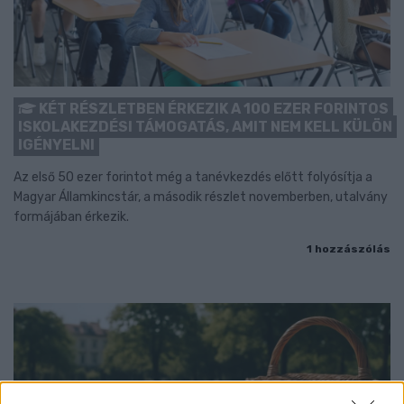
KÉT RÉSZLETBEN ÉRKEZIK A 100 EZER FORINTOS
ISKOLAKEZDÉSI TÁMOGATÁS, AMIT NEM KELL KÜLÖN
IGÉNYELNI
Az első 50 ezer forintot még a tanévkezdés előtt folyósítja a
Magyar Államkincstár, a második részlet novemberben, utalvány
formájában érkezik.
1 hozzászólás