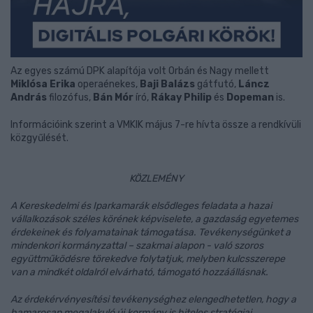
Az egyes számú DPK alapítója volt Orbán és Nagy mellett
Miklósa Erika
operaénekes,
Baji Balázs
gátfutó,
Láncz
András
filozófus,
Bán Mór
író,
Rákay Philip
és
Dopeman
is.
Információink szerint a VMKIK május 7-re hívta össze a rendkívüli
közgyűlését.
KÖZLEMÉNY
A Kereskedelmi és Iparkamarák elsődleges feladata a hazai
vállalkozások széles körének képviselete, a gazdaság egyetemes
érdekeinek és folyamatainak támogatása. Tevékenységünket a
mindenkori kormányzattal – szakmai alapon - való szoros
együttműködésre törekedve folytatjuk, melyben kulcsszerepe
van a mindkét oldalról elvárható, támogató hozzáállásnak.
Az érdekérvényesítési tevékenységhez elengedhetetlen, hogy a
hamarosan megalakuló új kormány is hiteles stratégiai