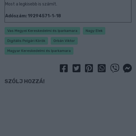
Most a legkisebb is számít.
Adószám: 19294571-1-18
Vas Megyei Kereskedelmi és Iparkamara
Nagy Elek
Digitális Polgári Körök
Orbán Viktor
Magyar Kereskedelmi és Iparkamara
SZÓLJ HOZZÁ!