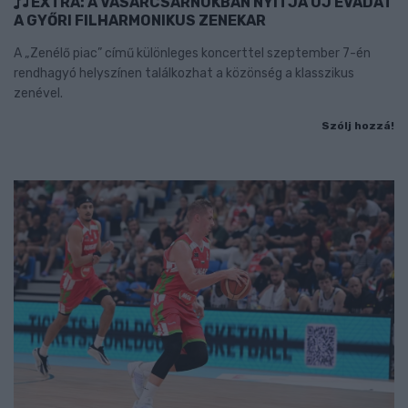
EXTRA: A VÁSÁRCSARNOKBAN NYITJA ÚJ ÉVADÁT
A GYŐRI FILHARMONIKUS ZENEKAR
A „Zenélő piac” című különleges koncerttel szeptember 7-én
rendhagyó helyszínen találkozhat a közönség a klasszikus
zenével.
Szólj hozzá!