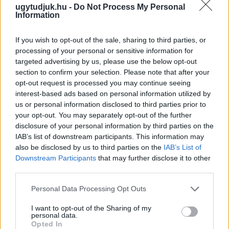
ugytudjuk.hu -
Do Not Process My Personal
Information
If you wish to opt-out of the sale, sharing to third parties, or
processing of your personal or sensitive information for
targeted advertising by us, please use the below opt-out
section to confirm your selection. Please note that after your
opt-out request is processed you may continue seeing
interest-based ads based on personal information utilized by
PIKNIK ITALOK: ÍZEK ÉS ÉLMÉNYEK A SZABADBAN
us or personal information disclosed to third parties prior to
your opt-out. You may separately opt-out of the further
Ahogy tavaszodik és a nap egyre tovább marad velünk, sokaknak
disclosure of your personal information by third parties on the
támad kedve kirándulni a természetbe.
IAB’s list of downstream participants. This information may
Szólj hozzá!
also be disclosed by us to third parties on the
IAB’s List of
Downstream Participants
that may further disclose it to other
third parties.
Please note that this website/app uses one or more Google
Personal Data Processing Opt Outs
services and may gather and store information including but
not limited to your visit or usage behaviour. You may click to
I want to opt-out of the Sharing of my
personal data.
grant or deny consent to Google and its third-party tags to
Opted In