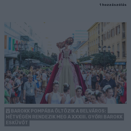
1 hozzászólás
BAROKK POMPÁBA ÖLTÖZIK A BELVÁROS:
HÉTVÉGÉN RENDEZIK MEG A XXXIII. GYŐRI BAROKK
ESKÜVŐT