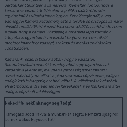
partnerként tekintsen a kamarákra. Kiemelten fontos, hogy a
kamarai rendszer iránti bizalom a politika oldaláról is erős,
egyértelmű és vitathatatlan legyen. Ezt elősegítendő, a Vas
Vármegyei Kamara kezdeményezte a területi és országos kamarai
elnökök rendkívüli értekezletének soron kívüli összehívását. Azzal
a céllal, hogy a kamarai közösség a hivatalba lépő kormány
irányába is egyértelmű válaszokat tudjon adni a részükről
megfogalmazott gazdasági, szakmai és morális elvárásokra
vonatkozóan.
Kamaránk részéről bízunk abban, hogy a választók
felhatalmazásán alapuló kormányváltás egy olyan korszak
kezdetét is jelentheti, melyben a gazdaság ismét intenzív
növekedési pályára állhat, a piaci szereplők képviselete pedig az
eddigieknél is hangsúlyosabbá válhat. A vállalkozások részéről
elvárt módon, a Vas Vármegyei Kereskedelmi és Iparkamara által
eddig is képviselt felelősséggel.
Neked 1%, nekünk nagy segítség!
Támogasd adód 1%-val a munkánkat segítő Nemzeti Újságírók
Demokratikus Egyesületét!