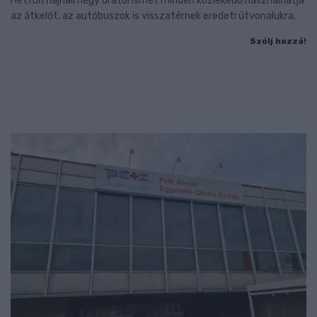
Hétfőn hajnali négy órától ismét minden közlekedő használhatja
az átkelőt, az autóbuszok is visszatérnek eredeti útvonalukra.
Szólj hozzá!