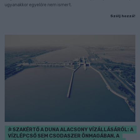
ugyanakkor egyelőre nem ismert.
Szólj hozzá!
SZAKÉRTŐ A DUNA ALACSONY VÍZÁLLÁSÁRÓL: A
VÍZLÉPCSŐ SEM CSODASZER ÖNMAGÁBAN, A