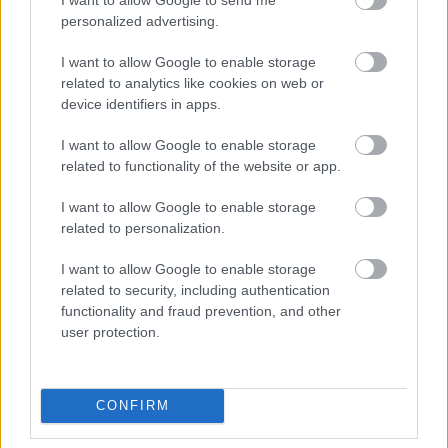
personalized advertising.
I want to allow Google to enable storage
related to analytics like cookies on web or
device identifiers in apps.
I want to allow Google to enable storage
related to functionality of the website or app.
I want to allow Google to enable storage
related to personalization.
A BAROKK ÖSSZES ÁRNYALATA ÉS MÉG EGY SOR
KIVÁLÓ PROGRAM VÁR MINDENKIT EZEN A HÉTVÉGÉN
I want to allow Google to enable storage
GYŐRBEN
related to security, including authentication
functionality and fraud prevention, and other
Középpontban a hagyományőrzés, de lesz Pogány Induló és
user protection.
Majka koncert, jóga szeánsz, “borhajózás” és egy csomó minden
más.
Szólj hozzá!
CONFIRM