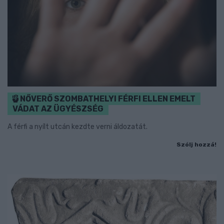
NŐVERŐ SZOMBATHELYI FÉRFI ELLEN EMELT
VÁDAT AZ ÜGYÉSZSÉG
A férfi a nyílt utcán kezdte verni áldozatát.
Szólj hozzá!