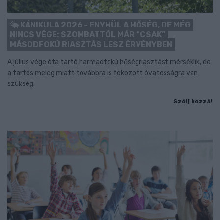
KÁNIKULA 2026 - ENYHÜL A HŐSÉG, DE MÉG
NINCS VÉGE: SZOMBATTÓL MÁR “CSAK”
MÁSODFOKÚ RIASZTÁS LESZ ÉRVÉNYBEN
A július vége óta tartó harmadfokú hőségriasztást mérséklik, de
a tartós meleg miatt továbbra is fokozott óvatosságra van
szükség.
Szólj hozzá!