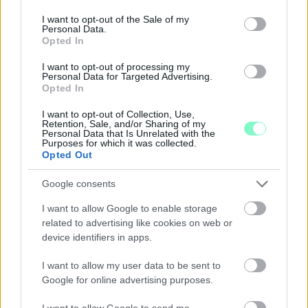
use your data for below specified purposes in below Google
consent section.
I want to opt-out of the Sale of my
Personal Data.
Opted In
I want to opt-out of processing my
Personal Data for Targeted Advertising.
Opted In
I want to opt-out of Collection, Use,
Retention, Sale, and/or Sharing of my
ÖRÖMHÍR: TÍZ ÉVE NEM VOLT ILYEN ALACSONY AZ
Personal Data that Is Unrelated with the
INFLÁCIÓ MAGYARORSZÁGON
Purposes for which it was collected.
Opted Out
Júliusban mindössze 1,2 százalékkal emelkedtek éves
összevetésben a fogyasztói árak, miközben az élelmiszerek ára
Google consents
már csökkent.
I want to allow Google to enable storage
related to advertising like cookies on web or
Szólj hozzá!
device identifiers in apps.
I want to allow my user data to be sent to
Google for online advertising purposes.
I want to allow Google to send me