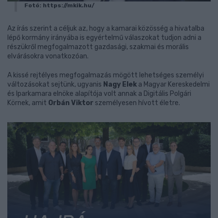
Fotó: https://mkik.hu/
Az írás szerint a céljuk az, hogy a kamarai közösség a hivatalba
lépő kormány irányába is egyértelmű válaszokat tudjon adni a
részükről megfogalmazott gazdasági, szakmai és morális
elvárásokra vonatkozóan.
A kissé rejtélyes megfogalmazás mögött lehetséges személyi
változásokat sejtünk, ugyanis
Nagy Elek
a Magyar Kereskedelmi
és Iparkamara elnöke alapítója volt annak a Digitális Polgári
Körnek, amit
Orbán Viktor
személyesen hívott életre.