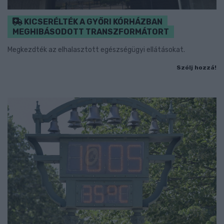
KICSERÉLTÉK A GYŐRI KÓRHÁZBAN
MEGHIBÁSODOTT TRANSZFORMÁTORT
Megkezdték az elhalasztott egészségügyi ellátásokat.
Szólj hozzá!