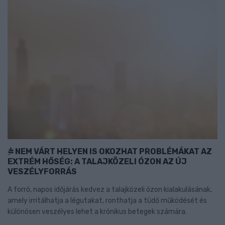
NEM VÁRT HELYEN IS OKOZHAT PROBLÉMÁKAT AZ
EXTRÉM HŐSÉG: A TALAJKÖZELI ÓZON AZ ÚJ
VESZÉLYFORRÁS
A forró, napos időjárás kedvez a talajközeli ózon kialakulásának,
amely irritálhatja a légutakat, ronthatja a tüdő működését és
különösen veszélyes lehet a krónikus betegek számára.