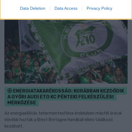
Data Deletion
Data Access
Privacy Policy
ENERGIATAKARÉKOSSÁG: KORÁBBAN KEZDŐDIK
A GYŐRI AUDI ETO KC PÉNTEKI FELKÉSZÜLÉSI
MÉRKŐZÉSE
Az energiaellátás tehermentesítése érdekében másfél órával
előrébb hozták a Brest Bretagne Handball elleni találkozó
kezdését.