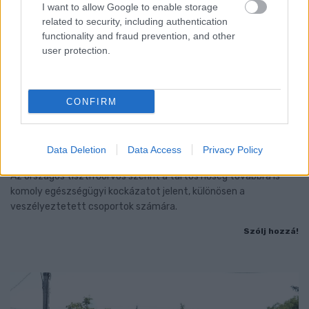
I want to allow Google to enable storage
related to security, including authentication
functionality and fraud prevention, and other
user protection.
CONFIRM
KÁNIKULA: PÉNTEK ÉJFÉLIG
MEGHOSSZABBÍTOTTÁK A HARMADFOKÚ
Data Deletion
Data Access
Privacy Policy
HŐSÉGRIASZTÁST
Az országos tisztifőorvos szerint a tartós hőség továbbra is
komoly egészségügyi kockázatot jelent, különösen a
veszélyeztetett csoportok számára.
Szólj hozzá!