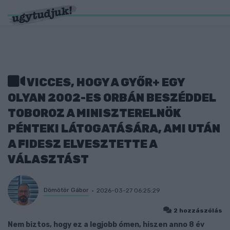
VICCES, HOGY A GYŐR+ EGY
OLYAN 2002-ES ORBÁN BESZÉDDEL
TOBOROZ A MINISZTERELNÖK
PÉNTEKI LÁTOGATÁSÁRA, AMI UTÁN
A FIDESZ ELVESZTETTE A
VÁLASZTÁST
Dömötör Gábor
2026-03-27 06:25:29
2 hozzászólás
Nem biztos, hogy ez a legjobb ómen, hiszen anno 8 év