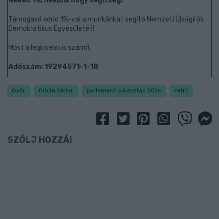
Neked 1%, nekünk nagy segítség!
Támogasd adód 1%-val a munkánkat segítő Nemzeti Újságírók
Demokratikus Egyesületét!
Most a legkisebb is számít.
Adószám: 19294571-1-18
Győr
Orbán Viktor
parlamenti választás 2026
retro
SZÓLJ HOZZÁ!