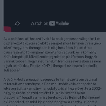
Az a politikus, aki hosszú évek óta csak gondosan válogatott és
osztályozott közönség előtt szerepel, most hirtelen újra a „nép
közé” megy, ami önmagában is elég beszédes. Hetek óta a
csúcsra járatott kampány szemtanúi vagyunk, és a kormány
őrült tempót diktálva üzeni meg minden platformon, hogy ők
vannak többen. Hogy kinél, minél, milyen összevetésben az nem
egyértelmű, de a Fidesz-KDNP úthengert ez sosem érdekelte
túlságosan.
A Győr+ Média
propaganda
gépezete természetesen azonnal
ráfordult az eseményre, a Fidesz hű médiavállalat napok óta
lelkesen építi a kampány hangulatot, és ehhez elővette a 2002-
es győri Orbán-beszéd emlékét is. A cikk szerint akkor
„tapsvihar” fogadta a miniszterelnököt és
Helmut Kohl
német
ex-kancellárt, és mint írják: anno lobogtak a zászlók, zúgott a