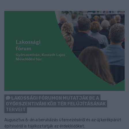
LAKOSSÁGI FÓRUMON MUTATJÁK BE A
GYŐRSZENTIVÁNI KÖR TÉR FELÚJÍTÁSÁNAK
TERVEIT
Augusztus 6-án a beruházás ütemezéséről és az új kerékpárút
építéséről is tájékoztatják az érdeklődőket.