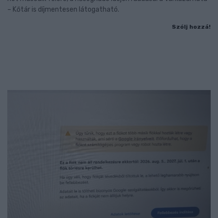
– Kőtár is díjmentesen látogatható.
Szólj hozzá!