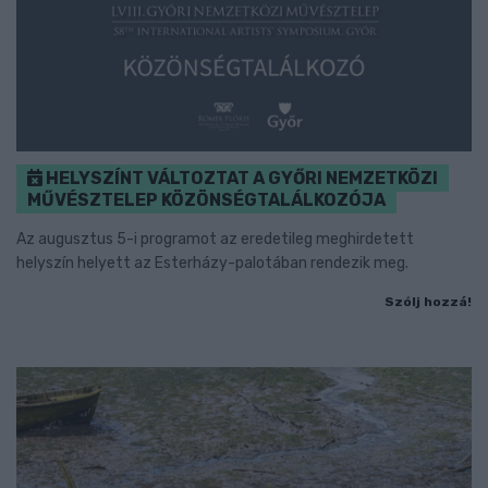
HELYSZÍNT VÁLTOZTAT A GYŐRI NEMZETKÖZI
MŰVÉSZTELEP KÖZÖNSÉGTALÁLKOZÓJA
Az augusztus 5-i programot az eredetileg meghirdetett
helyszín helyett az Esterházy-palotában rendezik meg.
Szólj hozzá!