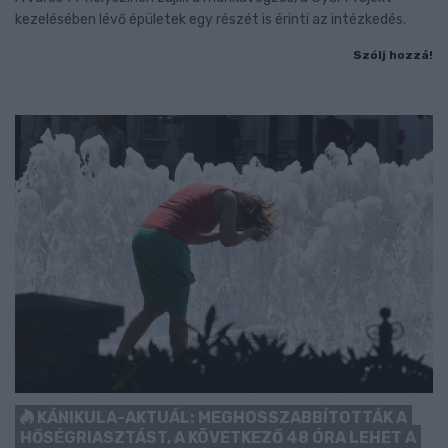
kezelésében lévő épületek egy részét is érinti az intézkedés.
Szólj hozzá!
KÁNIKULA-AKTUÁL: MEGHOSSZABBÍTOTTÁK A
HŐSÉGRIASZTÁST, A KÖVETKEZŐ 48 ÓRA LEHET A