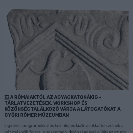
A RÓMAIAKTÓL AZ AGYAGKATONÁKIG –
TÁRLATVEZETÉSEK, WORKSHOP ÉS
KÖZÖNSÉGTALÁLKOZÓ VÁRJA A LÁTOGATÓKAT A
GYŐRI RÓMER MÚZEUMBAN
Ingyenes programokkal és különleges kiállításokkal készülnek a
hét második felére, a hőségriadó idején ráadásul a Várkazamata