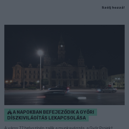
Szólj hozzá!
A NAPOKBAN BEFEJEZŐDIK A GYŐRI
DÍSZKIVILÁGÍTÁS LEKAPCSOLÁSA
A város 77 helyszínén zajlik a munkavégzés, a Győr Projekt