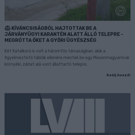
KÍVÁNCSISÁGBÓL HAJTOTTAK BE A
JÁRVÁNYÜGYI KARANTÉN ALATT ÁLLÓ TELEPRE -
MEGRÓTTA ŐKET A GYŐRI ÜGYÉSZSÉG
Két fiatalkorú is volt a háromfős társaságban, akik a
figyelmeztető táblák ellenére mentek be egy Mosonmagyaróvár
környéki, zárlat alá vont állattartó telepre.
Szólj hozzá!