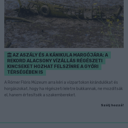
AZ ASZÁLY ÉS A KÁNIKULA MARGÓJÁRA: A
REKORD ALACSONY VÍZÁLLÁS RÉGÉSZETI
KINCSEKET HOZHAT FELSZÍNRE A GYŐRI
TÉRSÉGÉBEN IS
A Rómer Flóris Múzeum arra kéri a vízpartokon kirándulókat és
horgászokat, hogy ha régészeti leletre bukkannak, ne mozdítsák
el, hanem értesítsék a szakembereket.
Szólj hozzá!