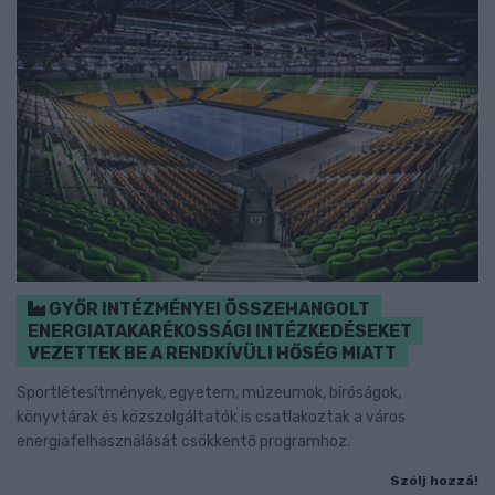
GYŐR INTÉZMÉNYEI ÖSSZEHANGOLT
ENERGIATAKARÉKOSSÁGI INTÉZKEDÉSEKET
VEZETTEK BE A RENDKÍVÜLI HŐSÉG MIATT
Sportlétesítmények, egyetem, múzeumok, bíróságok,
könyvtárak és közszolgáltatók is csatlakoztak a város
energiafelhasználását csökkentő programhoz.
Szólj hozzá!