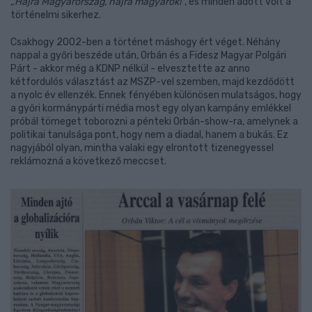
„Hajrá Magyarország, hajrá magyarok!”
, és minden adott volt a
történelmi sikerhez.
Csakhogy 2002-ben a történet máshogy ért véget. Néhány
nappal a győri beszéde után, Orbán és a Fidesz Magyar Polgári
Párt - akkor még a KDNP nélkül - elvesztette az anno
kétfordulós választást az MSZP-vel szemben, majd kezdődött
a nyolc év ellenzék. Ennek fényében különösen mulatságos, hogy
a győri kormánypárti média most egy olyan kampány emlékkel
próbál tömeget toborozni a pénteki Orbán-show-ra, amelynek a
politikai tanulsága pont, hogy nem a diadal, hanem a bukás. Ez
nagyjából olyan, mintha valaki egy elrontott tizenegyessel
reklámozná a következő meccset.