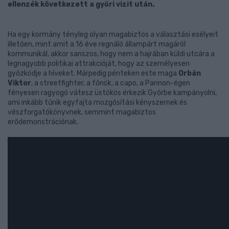
ellenzék következett a győri vizit után.
Ha egy kormány tényleg olyan magabiztos a választási esélyeit
illetően, mint amit a 16 éve regnáló állampárt magáról
kommunikál, akkor sanszos, hogy nem a hajrában küldi utcára a
legnagyobb politikai attrakcióját, hogy az személyesen
győzködje a híveket. Márpedig pénteken este maga
Orbán
Viktor
, a streetfighter, a főnök, a capo, a Pannon-égen
fényesen ragyogó vátesz üstökös érkezik Győrbe kampányolni,
ami inkább tűnik egyfajta mozgósítási kényszernek és
vészforgatókönyvnek, semmint magabiztos
erődemonstrációnak.