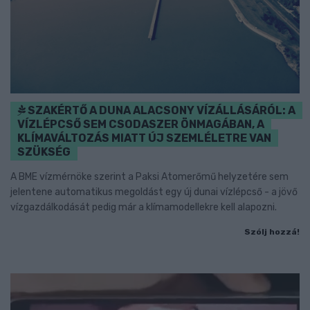
SZAKÉRTŐ A DUNA ALACSONY VÍZÁLLÁSÁRÓL: A
VÍZLÉPCSŐ SEM CSODASZER ÖNMAGÁBAN, A
KLÍMAVÁLTOZÁS MIATT ÚJ SZEMLÉLETRE VAN
SZÜKSÉG
A BME vízmérnöke szerint a Paksi Atomerőmű helyzetére sem
jelentene automatikus megoldást egy új dunai vízlépcső - a jövő
vízgazdálkodását pedig már a klímamodellekre kell alapozni.
Szólj hozzá!