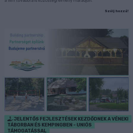
a film továbbra is közösségi élmény maradjon.
Szólj hozzá!
JELENTŐS FEJLESZTÉSEK KEZDŐDNEK A VÉNEKI
TÁBORBAN ÉS KEMPINGBEN - UNIÓS
TÁMOGATÁSSAL