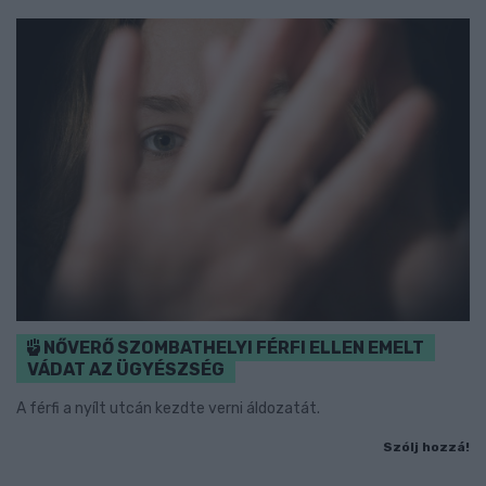
NŐVERŐ SZOMBATHELYI FÉRFI ELLEN EMELT
VÁDAT AZ ÜGYÉSZSÉG
A férfi a nyílt utcán kezdte verni áldozatát.
Szólj hozzá!