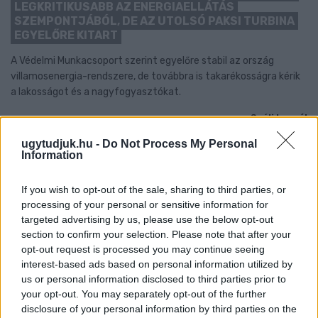
LEGKRITIKUSABB AZ ENERGIAELLÁTÁS
SZEMPONTJÁBÓL, DE AZ UTOLSÓ PAKSI TURBINA
EGYELŐRE KITART
A Védelmi Munkacsoport szerint egyelőre stabil az ország
villamosenergia-rendszere, de továbbra is takarékosságra kérik
a lakosságot és a nagyfogyasztókat.
Szólj hozzá!
ugytudjuk.hu -
Do Not Process My Personal
Information
If you wish to opt-out of the sale, sharing to third parties, or
processing of your personal or sensitive information for
targeted advertising by us, please use the below opt-out
section to confirm your selection. Please note that after your
opt-out request is processed you may continue seeing
interest-based ads based on personal information utilized by
us or personal information disclosed to third parties prior to
your opt-out. You may separately opt-out of the further
disclosure of your personal information by third parties on the