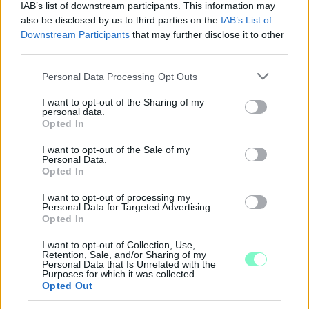
IAB’s list of downstream participants. This information may
also be disclosed by us to third parties on the
IAB’s List of
Downstream Participants
that may further disclose it to other
third parties.
FONTOS ÜZENET A HŐSÉGRIADÓ IDEJÉRE: A GYŐR
APPLIKÁCIÓ LETÖLTÉSÉRE BIZTATJA A
Please note that this website/app uses one or more Google
Personal Data Processing Opt Outs
LAKOSSÁGOT KÓSA ROLAND
services and may gather and store information including but
not limited to your visit or usage behaviour. You may click to
I want to opt-out of the Sharing of my
Az alpolgármester szerint a rendkívüli kánikula a
personal data.
grant or deny consent to Google and its third-party tags to
közműrendszereket is fokozottan terheli, ezért érdemes
Opted In
use your data for below specified purposes in below Google
bekapcsolni a push értesítéseket.
consent section.
I want to opt-out of the Sale of my
Personal Data.
Szólj hozzá!
Opted In
I want to opt-out of processing my
Personal Data for Targeted Advertising.
Opted In
I want to opt-out of Collection, Use,
Retention, Sale, and/or Sharing of my
Personal Data that Is Unrelated with the
Purposes for which it was collected.
Opted Out