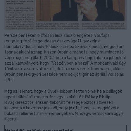
Persze pénteken biztosan lesz zászlólengetés, vastaps,
rengeteg fotó és gondosan összevágott győzelmi
hangulatvideó, a helyi Fidesz-szimpatizánsok pedig nyugodtan
fognak aludni aznap, hiszen Orbán elmondta, hogy mi mindentől
védi majd meg őket. 2002-ben a kampány hajrájában a jobboldal
azzal kampányolt, hogy “Veszélyben a haza!” A mondanivaló úgy
tűnik azóta sem változott, de ha a sors ismétli önmagát, akkor
Orbán pénteki győri beszéde nem sok jót ígér az áprilisi voksolás
előtt.
Még az is lehet, hogy a Győr+ jobban tette volna, ha a csillagok
együttállásáról megkérdez egy szakértőt.
Rákay Philip
lovagkereszttel frissen dekorált felesége biztos szívesen
kiolvasná a kozmosz jeleiből, hogy jó ötlet volt-e megidézni a
bukás szellemét a siker reményében. Mindegy, nemsokára úgyis
kiderül.