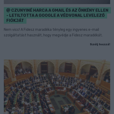
CZUNYINÉ HARCA A GMAIL ÉS AZ ÖNKÉNY ELLEN
- LETILTOTTA A GOOGLE A VÉDVONAL LEVELEZŐ
FIÓKJÁT
Nem vicc! A Fidesz maradéka tényleg egy ingyenes e-mail
szolgáltatást használt, hogy megvédje a Fidesz maradékát.
Szólj hozzá!