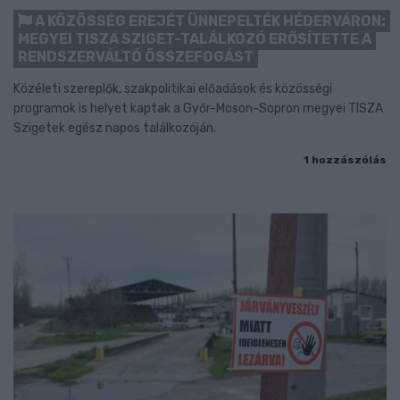
A KÖZÖSSÉG EREJÉT ÜNNEPELTÉK HÉDERVÁRON:
MEGYEI TISZA SZIGET-TALÁLKOZÓ ERŐSÍTETTE A
RENDSZERVÁLTÓ ÖSSZEFOGÁST
Közéleti szereplők, szakpolitikai előadások és közösségi
programok is helyet kaptak a Győr-Moson-Sopron megyei TISZA
Szigetek egész napos találkozóján.
1 hozzászólás