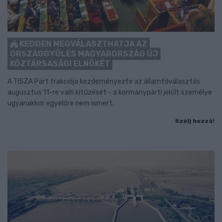
KEDDEN MEGVÁLASZTHATJA AZ
ORSZÁGGYŰLÉS MAGYARORSZÁG ÚJ
KÖZTÁRSASÁGI ELNÖKÉT
A TISZA Párt frakciója kezdeményezte az államfőválasztás
augusztus 11-re való kitűzését - a kormánypárti jelölt személye
ugyanakkor egyelőre nem ismert.
Szólj hozzá!