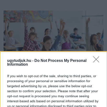
ugytudjuk.hu -
Do Not Process My Personal
Information
If you wish to opt-out of the sale, sharing to third parties, or
processing of your personal or sensitive information for
KÉT RÉSZLETBEN ÉRKEZIK A 100 EZER FORINTOS
targeted advertising by us, please use the below opt-out
ISKOLAKEZDÉSI TÁMOGATÁS, AMIT NEM KELL KÜLÖN
section to confirm your selection. Please note that after your
IGÉNYELNI
opt-out request is processed you may continue seeing
Az első 50 ezer forintot még a tanévkezdés előtt folyósítja a
interest-based ads based on personal information utilized by
us or personal information disclosed to third parties prior to
Magyar Államkincstár, a második részlet novemberben, utalvány