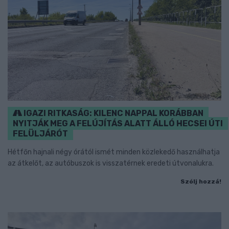
IGAZI RITKASÁG: KILENC NAPPAL KORÁBBAN
NYITJÁK MEG A FELÚJÍTÁS ALATT ÁLLÓ HECSEI ÚTI
FELÜLJÁRÓT
Hétfőn hajnali négy órától ismét minden közlekedő használhatja
az átkelőt, az autóbuszok is visszatérnek eredeti útvonalukra.
Szólj hozzá!