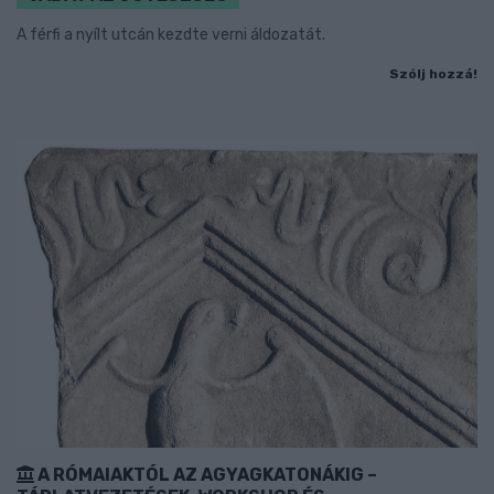
A férfi a nyílt utcán kezdte verni áldozatát.
Szólj hozzá!
A RÓMAIAKTÓL AZ AGYAGKATONÁKIG –