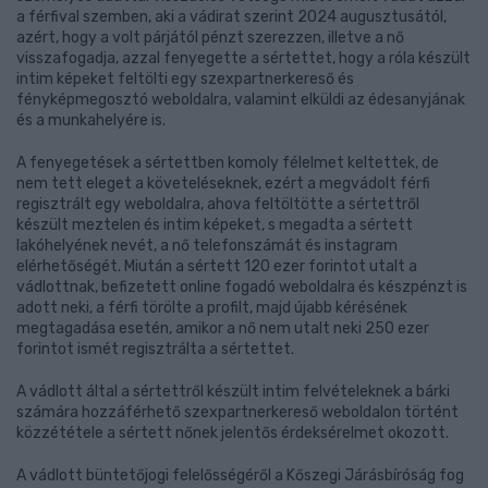
a férfival szemben, aki a vádirat szerint 2024 augusztusától,
azért, hogy a volt párjától pénzt szerezzen, illetve a nő
visszafogadja, azzal fenyegette a sértettet, hogy a róla készült
intim képeket feltölti egy szexpartnerkereső és
fényképmegosztó weboldalra, valamint elküldi az édesanyjának
és a munkahelyére is.
A fenyegetések a sértettben komoly félelmet keltettek, de
nem tett eleget a követeléseknek, ezért a megvádolt férfi
regisztrált egy weboldalra, ahova feltöltötte a sértettről
készült meztelen és intim képeket, s megadta a sértett
lakóhelyének nevét, a nő telefonszámát és instagram
elérhetőségét. Miután a sértett 120 ezer forintot utalt a
vádlottnak, befizetett online fogadó weboldalra és készpénzt is
adott neki, a férfi törölte a profilt, majd újabb kérésének
megtagadása esetén, amikor a nő nem utalt neki 250 ezer
forintot ismét regisztrálta a sértettet.
A vádlott által a sértettről készült intim felvételeknek a bárki
számára hozzáférhető szexpartnerkereső weboldalon történt
közzététele a sértett nőnek jelentős érdeksérelmet okozott.
A vádlott büntetőjogi felelősségéről a Kőszegi Járásbíróság fog