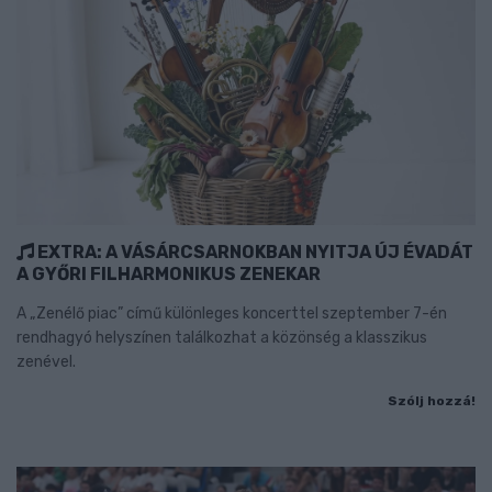
EXTRA: A VÁSÁRCSARNOKBAN NYITJA ÚJ ÉVADÁT
A GYŐRI FILHARMONIKUS ZENEKAR
A „Zenélő piac” című különleges koncerttel szeptember 7-én
rendhagyó helyszínen találkozhat a közönség a klasszikus
zenével.
Szólj hozzá!