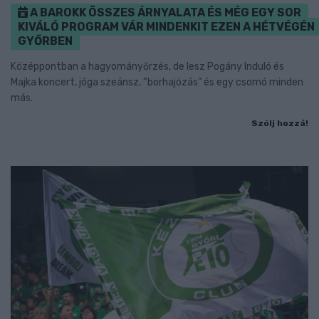
A BAROKK ÖSSZES ÁRNYALATA ÉS MÉG EGY SOR
KIVÁLÓ PROGRAM VÁR MINDENKIT EZEN A HÉTVÉGÉN
GYŐRBEN
Középpontban a hagyományőrzés, de lesz Pogány Induló és
Majka koncert, jóga szeánsz, “borhajózás” és egy csomó minden
más.
Szólj hozzá!