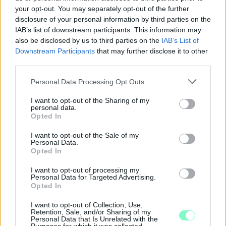
your opt-out. You may separately opt-out of the further
formájában érkezik.
disclosure of your personal information by third parties on the
1 hozzászólás
IAB’s list of downstream participants. This information may
also be disclosed by us to third parties on the
IAB’s List of
Downstream Participants
that may further disclose it to other
third parties.
Please note that this website/app uses one or more Google
Personal Data Processing Opt Outs
services and may gather and store information including but
not limited to your visit or usage behaviour. You may click to
I want to opt-out of the Sharing of my
personal data.
grant or deny consent to Google and its third-party tags to
Opted In
use your data for below specified purposes in below Google
consent section.
I want to opt-out of the Sale of my
Personal Data.
Opted In
I want to opt-out of processing my
Personal Data for Targeted Advertising.
Opted In
I want to opt-out of Collection, Use,
PIKNIK ITALOK: ÍZEK ÉS ÉLMÉNYEK A SZABADBAN
Retention, Sale, and/or Sharing of my
Personal Data that Is Unrelated with the