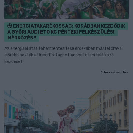
ENERGIATAKARÉKOSSÁG: KORÁBBAN KEZDŐDIK
A GYŐRI AUDI ETO KC PÉNTEKI FELKÉSZÜLÉSI
MÉRKŐZÉSE
Az energiaellátás tehermentesítése érdekében másfél órával
előrébb hozták a Brest Bretagne Handball elleni találkozó
kezdését.
1 hozzászólás