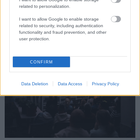
related to personalization.
Júliusban mindössze 1,2 százalékkal emelkedtek éves
összevetésben a fogyasztói árak, miközben az élelmiszerek ára
I want to allow Google to enable storage
már csökkent.
related to security, including authentication
Szólj hozzá!
functionality and fraud prevention, and other
user protection.
CONFIRM
Data Deletion
Data Access
Privacy Policy