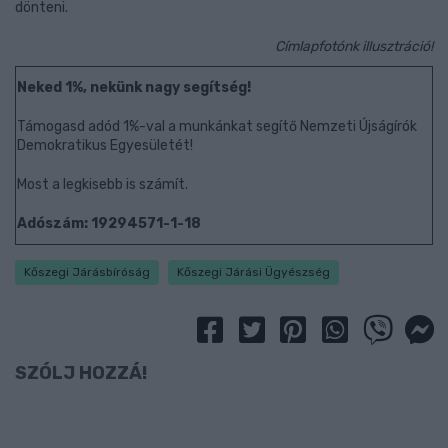
dönteni.
Címlapfotónk illusztráció!
Neked 1%, nekünk nagy segítség!
Támogasd adód 1%-val a munkánkat segítő Nemzeti Újságírók
Demokratikus Egyesületét!
Most a legkisebb is számít.
Adószám: 19294571-1-18
Kőszegi Járásbíróság
Kőszegi Járási Ügyészség
SZÓLJ HOZZÁ!