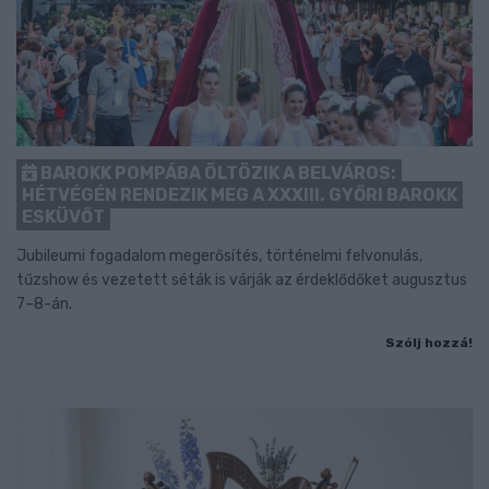
BAROKK POMPÁBA ÖLTÖZIK A BELVÁROS:
HÉTVÉGÉN RENDEZIK MEG A XXXIII. GYŐRI BAROKK
ESKÜVŐT
Jubileumi fogadalom megerősítés, történelmi felvonulás,
tűzshow és vezetett séták is várják az érdeklődőket augusztus
7–8-án.
Szólj hozzá!