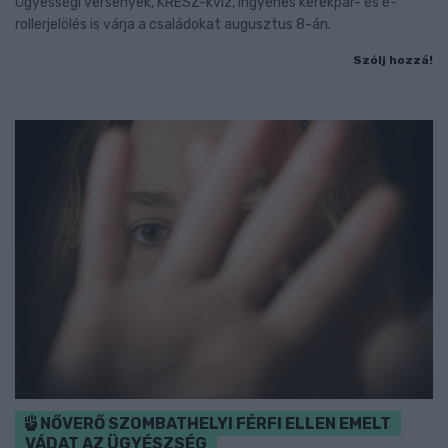
Ügyességi versenyek, KRESZ-kvíz, ingyenes kerékpár- és e-
rollerjelölés is várja a családokat augusztus 8-án.
Szólj hozzá!
NŐVERŐ SZOMBATHELYI FÉRFI ELLEN EMELT
VÁDAT AZ ÜGYÉSZSÉG