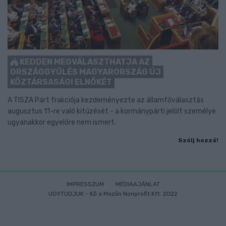
KEDDEN MEGVÁLASZTHATJA AZ
ORSZÁGGYŰLÉS MAGYARORSZÁG ÚJ
KÖZTÁRSASÁGI ELNÖKÉT
A TISZA Párt frakciója kezdeményezte az államfőválasztás
augusztus 11-re való kitűzését - a kormánypárti jelölt személye
ugyanakkor egyelőre nem ismert.
Szólj hozzá!
IMPRESSZUM
MÉDIAAJÁNLAT
UGYTUDJUK - Kő a Mezőn Nonprofit Kft. 2022