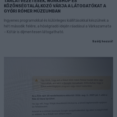
TÁRLATVEZETÉSEK, WORKSHOP ÉS
KÖZÖNSÉGTALÁLKOZÓ VÁRJA A LÁTOGATÓKAT A
GYŐRI RÓMER MÚZEUMBAN
Ingyenes programokkal és különleges kiállításokkal készülnek a
hét második felére, a hőségriadó idején ráadásul a Várkazamata
– Kőtár is díjmentesen látogatható.
Szólj hozzá!