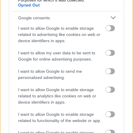
Purposes for which it was collected.
Ahogy tavaszodik és a nap egyre tovább marad velünk, sokaknak
Opted Out
támad kedve kirándulni a természetbe.
Google consents
Szólj hozzá!
I want to allow Google to enable storage
related to advertising like cookies on web or
device identifiers in apps.
I want to allow my user data to be sent to
Google for online advertising purposes.
I want to allow Google to send me
personalized advertising.
I want to allow Google to enable storage
related to analytics like cookies on web or
device identifiers in apps.
I want to allow Google to enable storage
related to functionality of the website or app.
ÖRÖMHÍR: TÍZ ÉVE NEM VOLT ILYEN ALACSONY AZ
INFLÁCIÓ MAGYARORSZÁGON
I want to allow Google to enable storage