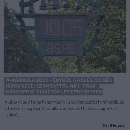
KÁNIKULA 2026 - ENYHÜL A HŐSÉG, DE MÉG
NINCS VÉGE: SZOMBATTÓL MÁR “CSAK”
MÁSODFOKÚ RIASZTÁS LESZ ÉRVÉNYBEN
A július vége óta tartó harmadfokú hőségriasztást mérséklik, de
a tartós meleg miatt továbbra is fokozott óvatosságra van
szükség.
Szólj hozzá!