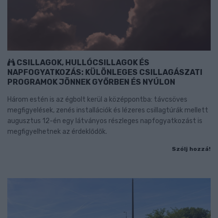
CSILLAGOK, HULLÓCSILLAGOK ÉS
NAPFOGYATKOZÁS: KÜLÖNLEGES CSILLAGÁSZATI
PROGRAMOK JÖNNEK GYŐRBEN ÉS NYÚLON
Három estén is az égbolt kerül a középpontba: távcsöves
megfigyelések, zenés installációk és lézeres csillagtúrák mellett
augusztus 12-én egy látványos részleges napfogyatkozást is
megfigyelhetnek az érdeklődők.
Szólj hozzá!