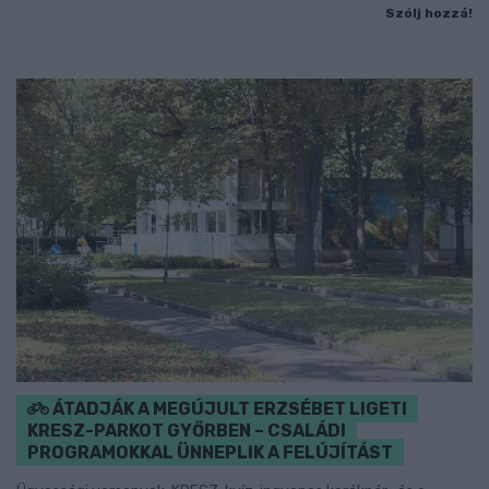
Szólj hozzá!
ÁTADJÁK A MEGÚJULT ERZSÉBET LIGETI
KRESZ-PARKOT GYŐRBEN – CSALÁDI
PROGRAMOKKAL ÜNNEPLIK A FELÚJÍTÁST