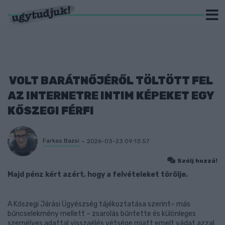
VOLT BARÁTNŐJÉRŐL TÖLTÖTT FEL
AZ INTERNETRE INTIM KÉPEKET EGY
KŐSZEGI FÉRFI
Farkas Bazsi
2026-03-23 09:13:57
Szólj hozzá!
Majd pénz kért azért, hogy a felvételeket törölje.
A Kőszegi Járási Ügyészség tájékoztatása szerint– más
bűncselekmény mellett – zsarolás bűntette és különleges
személyes adattal visszaélés vétsége miatt emelt vádat azzal