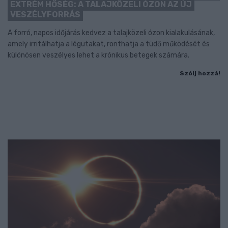
EXTRÉM HŐSÉG: A TALAJKÖZELI ÓZON AZ ÚJ
VESZÉLYFORRÁS
A forró, napos időjárás kedvez a talajközeli ózon kialakulásának,
amely irritálhatja a légutakat, ronthatja a tüdő működését és
különösen veszélyes lehet a krónikus betegek számára.
Szólj hozzá!