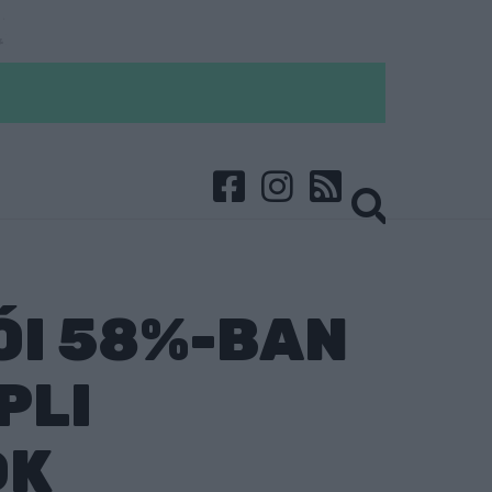
ÓI 58%-BAN
PLI
DK