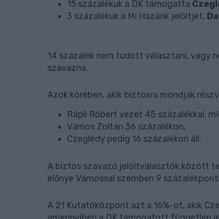
15 százalékuk a DK támogatta
Czegl
3 százalékuk a Mi Hazánk jelöltjét,
Da
14 százalék nem tudott választani, vagy ne
szavazna.
Azok körében, akik biztosra mondják részvé
Rápli Róbert vezet 45 százalékkal, m
Vámos Zoltán 36 százalékon,
Czeglédy pedig 16 százalékon áll.
A biztos szavazó jelöltválasztók között t
előnye Vámossal szemben 9 százalékpontr
A 21 Kutatóközpont azt a 16%-ot, akik Cz
amennyiben a DK támogatott független jelö