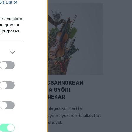
B’s List of
er and store
to grant or
ed purposes
EXTRA: A VÁSÁRCSARNOKBAN
YITJA ÚJ ÉVADÁT A GYŐRI
ILHARMONIKUS ZENEKAR
 „Zenélő piac” című különleges koncerttel
zeptember 7-én rendhagyó helyszínen találkozhat
 közönség a klasszikus zenével.