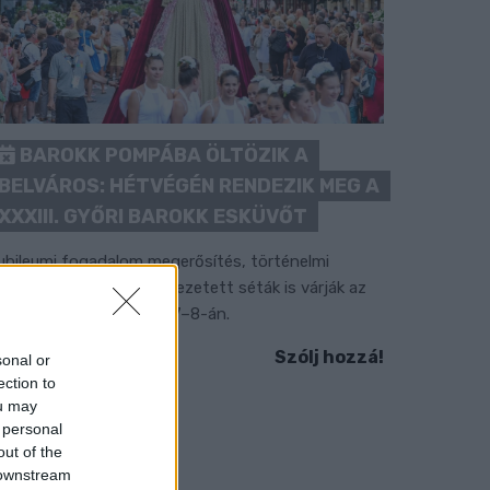
BAROKK POMPÁBA ÖLTÖZIK A
BELVÁROS: HÉTVÉGÉN RENDEZIK MEG A
XXXIII. GYŐRI BAROKK ESKÜVŐT
ubileumi fogadalom megerősítés, történelmi
elvonulás, tűzshow és vezetett séták is várják az
rdeklődőket augusztus 7–8-án.
Szólj hozzá!
sonal or
ection to
ou may
 personal
out of the
 downstream