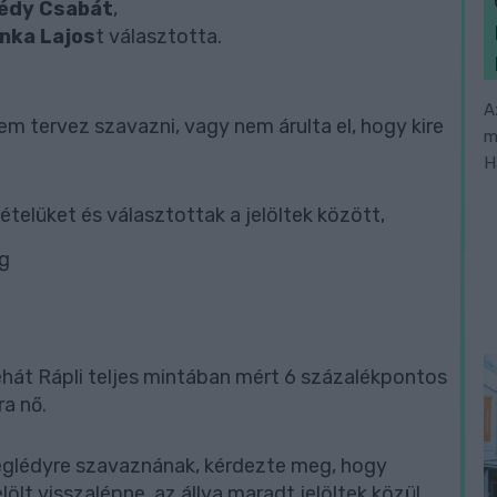
édy Csabát
,
nka Lajos
t választotta.
A
m tervez szavazni, vagy nem árulta el, hogy kire
m
H
telüket és választottak a jelöltek között,
íg
ehát Rápli teljes mintában mért 6 százalékpontos
a nő.
eglédyre szavaznának, kérdezte meg, hogy
lt visszalépne, az állva maradt jelöltek közül