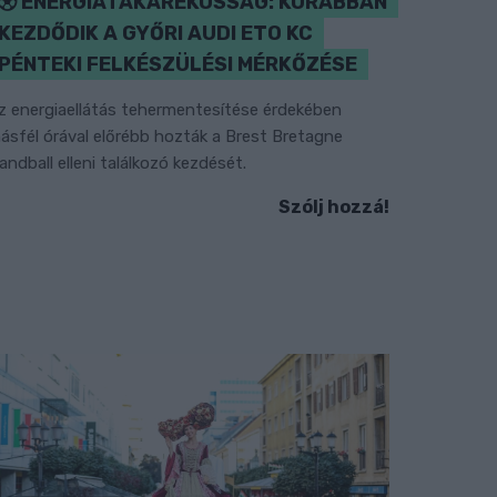
ENERGIATAKARÉKOSSÁG: KORÁBBAN
KEZDŐDIK A GYŐRI AUDI ETO KC
PÉNTEKI FELKÉSZÜLÉSI MÉRKŐZÉSE
z energiaellátás tehermentesítése érdekében
ásfél órával előrébb hozták a Brest Bretagne
andball elleni találkozó kezdését.
Szólj hozzá!