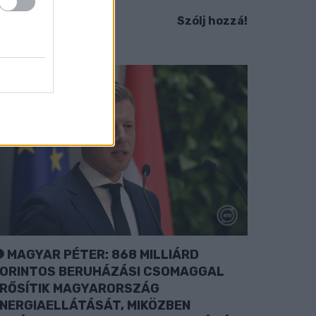
Szólj hozzá!
MAGYAR PÉTER: 868 MILLIÁRD
ORINTOS BERUHÁZÁSI CSOMAGGAL
RŐSÍTIK MAGYARORSZÁG
NERGIAELLÁTÁSÁT, MIKÖZBEN