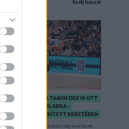
Szólj hozzá!
PERL, VÁRADI ÉS TANOH DEZ IS OTT
VAN A FÉRFI KOSÁRLABDA-
VÁLOGATOTT SZŰKÍTETT KERETÉBEN
sztország, Szlovénia és Svédország következik.