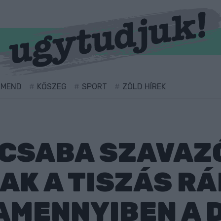
RMEND
KŐSZEG
SPORT
ZÖLD HÍREK
CSABA SZAVAZ
K A TISZÁS RÁ
AMENNYIBEN A 