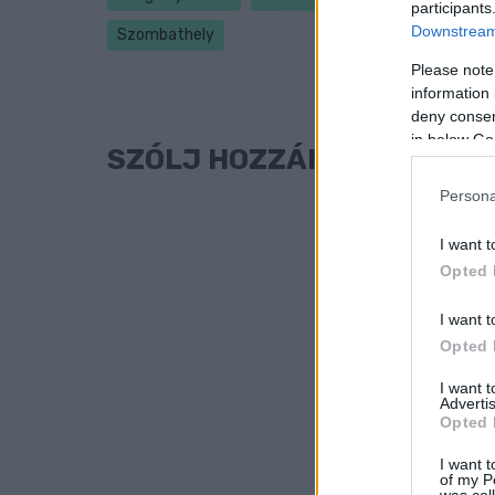
participants
Downstream 
Szombathely
Please note
information 
deny consent
in below Go
SZÓLJ HOZZÁ!
Persona
I want t
Opted 
I want t
Opted 
I want 
Advertis
Opted 
I want t
of my P
was col