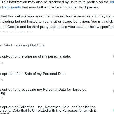
. This information may also be disclosed by us to third parties on the
IA
Participants
that may further disclose it to other third parties.
 that this website/app uses one or more Google services and may gath
including but not limited to your visit or usage behaviour. You may click 
 to Google and its third-party tags to use your data for below specifi
ogle consent section.
l Data Processing Opt Outs
o opt-out of the Sharing of my personal data.
In
o opt-out of the Sale of my Personal Data.
N
In
F
to opt-out of processing my Personal Data for Targeted
ing.
A
In
s
a
o opt-out of Collection, Use, Retention, Sale, and/or Sharing
ersonal Data that Is Unrelated with the Purposes for which it
lected.