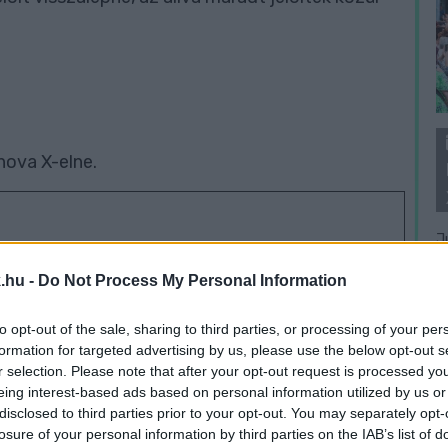
hova X-elne.
J
f
ő Nemzeti Újságírók Demokratikus Egyesületét!
.hu -
Do Not Process My Personal Information
é
to opt-out of the sale, sharing to third parties, or processing of your per
formation for targeted advertising by us, please use the below opt-out s
r selection. Please note that after your opt-out request is processed y
eing interest-based ads based on personal information utilized by us or
disclosed to third parties prior to your opt-out. You may separately opt-
losure of your personal information by third parties on the IAB’s list of
Vas01
parlamenti választás 2026
Rápli Róbert