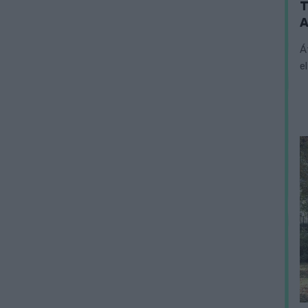
T
A
Á
e