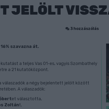
T JELÖLT VISS
3 hozzászólás
 16% szavazna át.
kutatást a teljes Vas 01-es, vagyis Szombathely
etre a 21 kutatóközpont.
 válaszadók a négy bejelentett jelölt között
eretében. A válaszadók:
Róbert
et választotta,
s Zoltán
t,