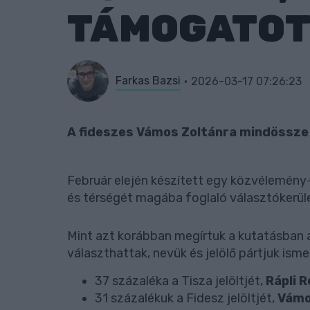
TÁMOGATOT
Farkas Bazsi
2026-03-17 07:26:23
A fideszes Vámos Zoltánra mindössze
Február elején készített egy közvélemény-
és térségét magába foglaló választókerül
Mint azt korábban megírtuk a kutatásban a
választhattak, nevük és jelölő pártjuk ism
37 százaléka a Tisza jelöltjét,
Rápli 
31 százalékuk a Fidesz jelöltjét,
Vámo