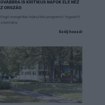
OVÁBBRA IS KRITIKUS NAPOK ELÉ NÉZ
Z ORSZÁG
tfogó energetikai fejlesztési programot fogadott
l a kormány.
Szólj hozzá!