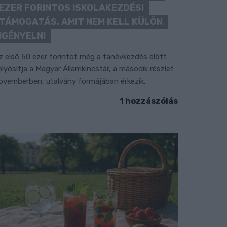
EZER FORINTOS ISKOLAKEZDÉSI
TÁMOGATÁS, AMIT NEM KELL KÜLÖN
IGÉNYELNI
z első 50 ezer forintot még a tanévkezdés előtt
olyósítja a Magyar Államkincstár, a második részlet
ovemberben, utalvány formájában érkezik.
1 hozzászólás