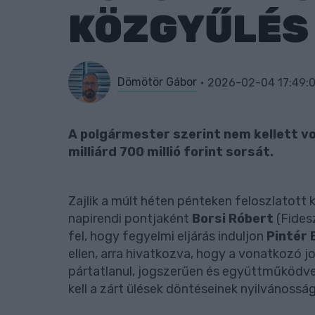
KÖZGYŰLÉS
Dömötör Gábor
2026-02-04 17:49:
A polgármester szerint nem kellett vo
milliárd 700 millió forint sorsát.
Zajlik a múlt héten pénteken feloszlatott
napirendi pontjaként
Borsi Róbert
(Fides
fel, hogy fegyelmi eljárás induljon
Pintér 
ellen, arra hivatkozva, hogy a vonatkozó 
pártatlanul, jogszerűen és együttműködve k
kell a zárt ülések döntéseinek nyilvánossá