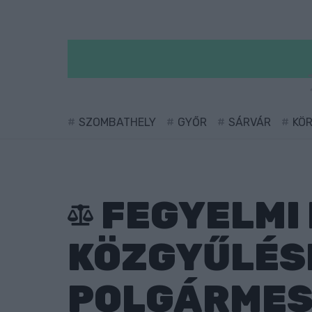
SZOMBATHELY
GYŐR
SÁRVÁR
KÖ
FEGYELMI 
KÖZGYŰLÉSE
POLGÁRMEST