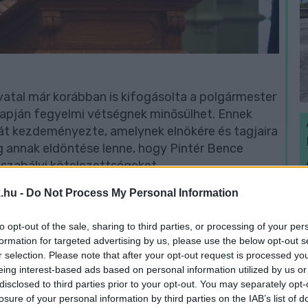
ivatal már korábban is kifogásolta a polgármester
 alapján fegyelmi vétségnek minősülhet. Ennek
ását kezdeményezte, amelynek elnökére és tagjaira
dig annak eldöntése lenne, hogy Pintér Bence
szabályi kötelezettségeket.
H
.hu -
Do Not Process My Personal Information
ármester közleményben reagált a folyamatban
h
v
to opt-out of the sale, sharing to third parties, or processing of your per
formation for targeted advertising by us, please use the below opt-out s
r selection. Please note that after your opt-out request is processed y
 a közgyűlés többségét adó Fidesz-frakció,
eing interest-based ads based on personal information utilized by us or
y eltűnt 1,7 milliárd forint a Fidesz
disclosed to third parties prior to your opt-out. You may separately opt-
losure of your personal information by third parties on the IAB’s list of
asszából. Ma délután 5-kor találkozunk a