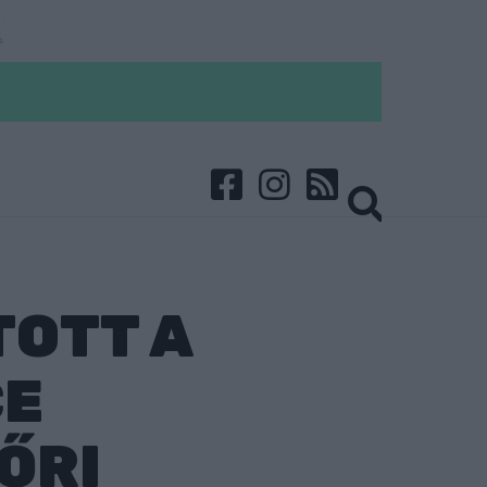
TOTT A
CE
ŐRI