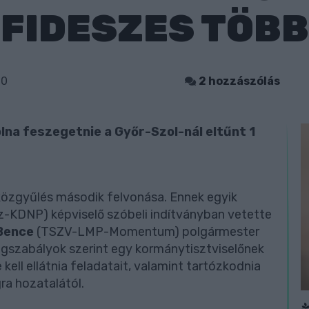
 FIDESZES TÖB
00
2 hozzászólás
lna feszegetnie a Győr-Szol-nál eltűnt 1
 közgyűlés második felvonása. Ennek egyik
z-KDNP) képviselő szóbeli indítványban vetette
Bence
(TSZV-LMP-Momentum) polgármester
jogszabályok szerint egy kormánytisztviselőnek
ell ellátnia feladatait, valamint tartózkodnia
gra hozatalától.