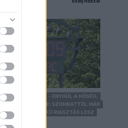
Szólj hozzá!
KÁNIKULA 2026 - ENYHÜL A HŐSÉG,
DE MÉG NINCS VÉGE: SZOMBATTÓL MÁR
“CSAK” MÁSODFOKÚ RIASZTÁS LESZ
ÉRVÉNYBEN