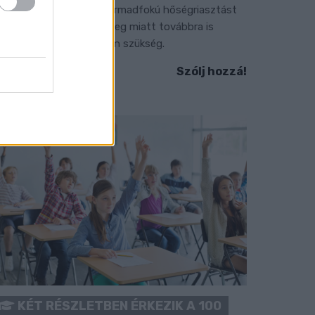
 július vége óta tartó harmadfokú hőségriasztást
érséklik, de a tartós meleg miatt továbbra is
okozott óvatosságra van szükség.
Szólj hozzá!
KÉT RÉSZLETBEN ÉRKEZIK A 100