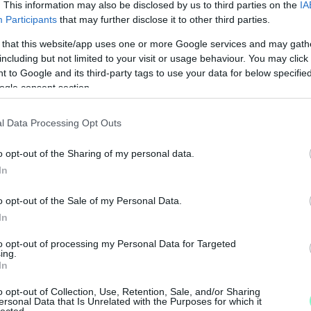
. This information may also be disclosed by us to third parties on the
IA
ételre kérek.”
Participants
that may further disclose it to other third parties.
 that this website/app uses one or more Google services and may gath
including but not limited to your visit or usage behaviour. You may click 
ágírást!
 to Google and its third-party tags to use your data for below specifi
ogle consent section.
, hogy a tőlük független szerkesztőségek
l Data Processing Opt Outs
o opt-out of the Sharing of my personal data.
legyen még a hatalmat ellenőrző hang, akkor
In
segítő Nemzeti Újságírók Demokratikus
o opt-out of the Sale of my Personal Data.
In
01-00000113-44920004.
to opt-out of processing my Personal Data for Targeted
ing.
In
Köszönjük!
M
e
o opt-out of Collection, Use, Retention, Sale, and/or Sharing
ersonal Data that Is Unrelated with the Purposes for which it
ert
Pintér Bence
lected.