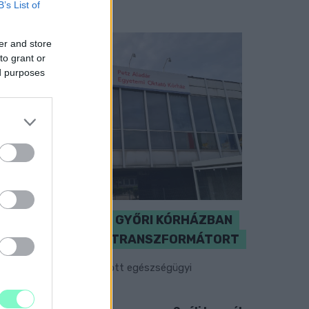
B’s List of
er and store
to grant or
ed purposes
KICSERÉLTÉK A GYŐRI KÓRHÁZBAN
MEGHIBÁSODOTT TRANSZFORMÁTORT
egkezdték az elhalasztott egészségügyi
llátásokat.