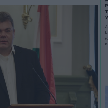
P
T
V
A
k
r
l