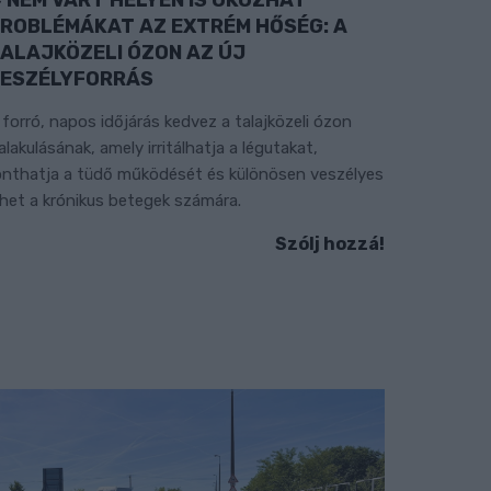
ROBLÉMÁKAT AZ EXTRÉM HŐSÉG: A
ALAJKÖZELI ÓZON AZ ÚJ
ESZÉLYFORRÁS
 forró, napos időjárás kedvez a talajközeli ózon
ialakulásának, amely irritálhatja a légutakat,
onthatja a tüdő működését és különösen veszélyes
ehet a krónikus betegek számára.
Szólj hozzá!