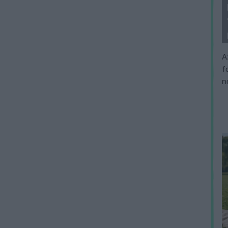
A
f
n