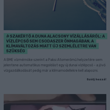
SZAKÉRTŐ A DUNA ALACSONY VÍZÁLLÁSÁRÓL: A
VÍZLÉPCSŐ SEM CSODASZER ÖNMAGÁBAN, A
KLÍMAVÁLTOZÁS MIATT ÚJ SZEMLÉLETRE VAN
SZÜKSÉG
A BME vízmérnöke szerint a Paksi Atomerőmű helyzetére sem
jelentene automatikus megoldást egy új dunai vízlépcső - a jövő
vízgazdálkodását pedig már a klímamodellekre kell alapozni.
Szólj hozzá!