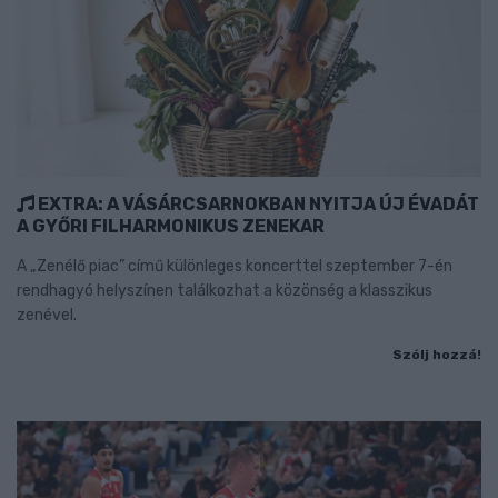
EXTRA: A VÁSÁRCSARNOKBAN NYITJA ÚJ ÉVADÁT
A GYŐRI FILHARMONIKUS ZENEKAR
A „Zenélő piac” című különleges koncerttel szeptember 7-én
rendhagyó helyszínen találkozhat a közönség a klasszikus
zenével.
Szólj hozzá!