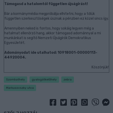
Támogasd a hatalomtól független újságírást!
Bár a kormánymédia megpróbálja elhitetni, hogy a tőlük
független szerkesztőségek úsznak a pénzben ez közel sincs így.
Amennyiben neked is fontos, hogy sokáig legyen még a
hatalmat ellenőrző hang, akkor támogasd adománnyal a mi
munkánkat is segítő Nemzeti Újságírók Demokratikus
Egyesületét.
Adományodat ide utalhatod: 10918001-00000113-
44920004.
Köszönjük!
Szombathely
gyalogátkelőhely
zebra
Markusovszky utca