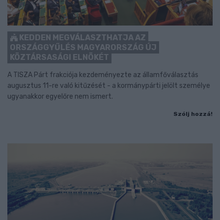
KEDDEN MEGVÁLASZTHATJA AZ
ORSZÁGGYŰLÉS MAGYARORSZÁG ÚJ
KÖZTÁRSASÁGI ELNÖKÉT
A TISZA Párt frakciója kezdeményezte az államfőválasztás
augusztus 11-re való kitűzését - a kormánypárti jelölt személye
ugyanakkor egyelőre nem ismert.
Szólj hozzá!