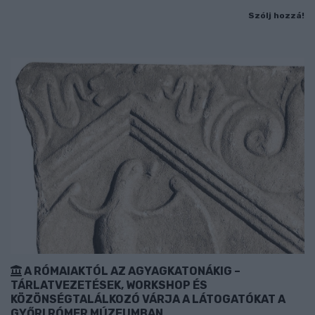
Szólj hozzá!
A RÓMAIAKTÓL AZ AGYAGKATONÁKIG –
TÁRLATVEZETÉSEK, WORKSHOP ÉS
KÖZÖNSÉGTALÁLKOZÓ VÁRJA A LÁTOGATÓKAT A
GYŐRI RÓMER MÚZEUMBAN