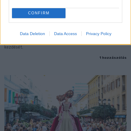
ENERGIATAKARÉKOSSÁG: KORÁBBAN KEZDŐDIK
CONFIRM
A GYŐRI AUDI ETO KC PÉNTEKI FELKÉSZÜLÉSI
MÉRKŐZÉSE
Data Deletion
Data Access
Privacy Policy
Az energiaellátás tehermentesítése érdekében másfél órával
előrébb hozták a Brest Bretagne Handball elleni találkozó
kezdését.
1 hozzászólás