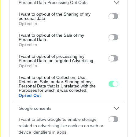
Please note that this website/app uses one or more Google
Personal Data Processing Opt Outs
már csökkent.
services and may gather and store information including but
not limited to your visit or usage behaviour. You may click to
I want to opt-out of the Sharing of my
Szólj hozzá!
personal data.
grant or deny consent to Google and its third-party tags to
Opted In
use your data for below specified purposes in below Google
consent section.
I want to opt-out of the Sale of my
Personal Data.
Opted In
I want to opt-out of processing my
Personal Data for Targeted Advertising.
Opted In
I want to opt-out of Collection, Use,
Retention, Sale, and/or Sharing of my
Personal Data that Is Unrelated with the
Purposes for which it was collected.
Opted Out
Google consents
I want to allow Google to enable storage
related to advertising like cookies on web or
A BAROKK ÖSSZES ÁRNYALATA ÉS MÉG EGY SOR
device identifiers in apps.
KIVÁLÓ PROGRAM VÁR MINDENKIT EZEN A HÉTVÉGÉN