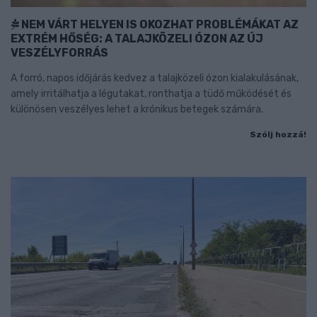
NEM VÁRT HELYEN IS OKOZHAT PROBLÉMÁKAT AZ
EXTRÉM HŐSÉG: A TALAJKÖZELI ÓZON AZ ÚJ
VESZÉLYFORRÁS
A forró, napos időjárás kedvez a talajközeli ózon kialakulásának,
amely irritálhatja a légutakat, ronthatja a tüdő működését és
különösen veszélyes lehet a krónikus betegek számára.
Szólj hozzá!