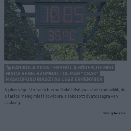
KÁNIKULA 2026 - ENYHÜL A HŐSÉG, DE MÉG
NINCS VÉGE: SZOMBATTÓL MÁR “CSAK”
MÁSODFOKÚ RIASZTÁS LESZ ÉRVÉNYBEN
A július vége óta tartó harmadfokú hőségriasztást mérséklik, de
a tartós meleg miatt továbbra is fokozott óvatosságra van
szükség.
Szólj hozzá!