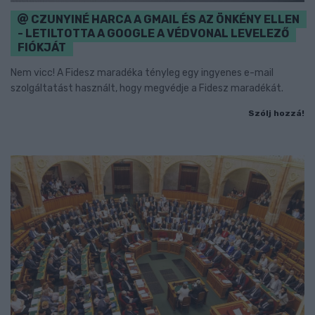
CZUNYINÉ HARCA A GMAIL ÉS AZ ÖNKÉNY ELLEN
- LETILTOTTA A GOOGLE A VÉDVONAL LEVELEZŐ
FIÓKJÁT
Nem vicc! A Fidesz maradéka tényleg egy ingyenes e-mail
szolgáltatást használt, hogy megvédje a Fidesz maradékát.
Szólj hozzá!