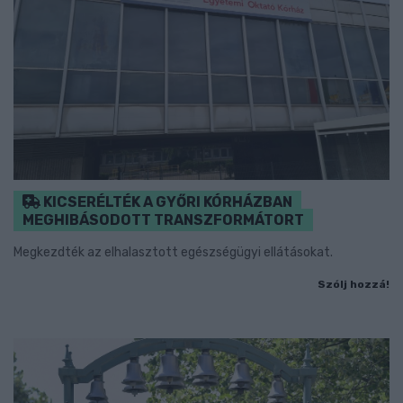
KICSERÉLTÉK A GYŐRI KÓRHÁZBAN
MEGHIBÁSODOTT TRANSZFORMÁTORT
Megkezdték az elhalasztott egészségügyi ellátásokat.
Szólj hozzá!