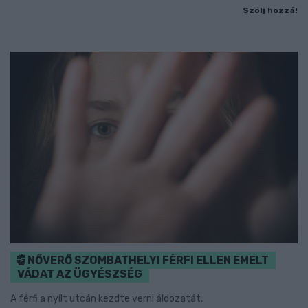
Szólj hozzá!
NŐVERŐ SZOMBATHELYI FÉRFI ELLEN EMELT
VÁDAT AZ ÜGYÉSZSÉG
A férfi a nyílt utcán kezdte verni áldozatát.