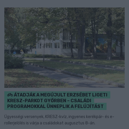
ÁTADJÁK A MEGÚJULT ERZSÉBET LIGETI
KRESZ-PARKOT GYŐRBEN – CSALÁDI
PROGRAMOKKAL ÜNNEPLIK A FELÚJÍTÁST
Ügyességi versenyek, KRESZ-kvíz, ingyenes kerékpár- és e-
rollerjelölés is várja a családokat augusztus 8-án.