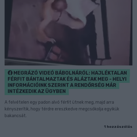
MEGRÁZÓ VIDEÓ BÁBOLNÁRÓL: HAJLÉKTALAN
FÉRFIT BÁNTALMAZTAK ÉS ALÁZTAK MEG - HELYI
INFORMÁCIÓINK SZERINT A RENDŐRSÉG MÁR
INTÉZKEDIK AZ ÜGYBEN
A felvételen egy padon alvó férfit ütnek meg, majd arra
kényszerítik, hogy térdre ereszkedve megcsókolja egyikük
bakancsát.
1 hozzászólás