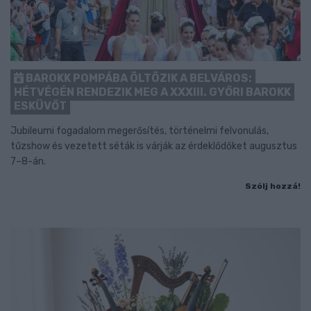
BAROKK POMPÁBA ÖLTÖZIK A BELVÁROS:
HÉTVÉGÉN RENDEZIK MEG A XXXIII. GYŐRI BAROKK
ESKÜVŐT
Jubileumi fogadalom megerősítés, történelmi felvonulás,
tűzshow és vezetett séták is várják az érdeklődőket augusztus
7–8-án.
Szólj hozzá!