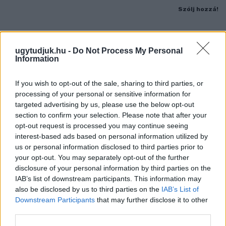
Szólj hozzá!
ugytudjuk.hu -
Do Not Process My Personal
Information
If you wish to opt-out of the sale, sharing to third parties, or
processing of your personal or sensitive information for
targeted advertising by us, please use the below opt-out
section to confirm your selection. Please note that after your
opt-out request is processed you may continue seeing
interest-based ads based on personal information utilized by
us or personal information disclosed to third parties prior to
your opt-out. You may separately opt-out of the further
disclosure of your personal information by third parties on the
IAB’s list of downstream participants. This information may
ÖRÖMHÍR: TÍZ ÉVE NEM VOLT ILYEN ALACSONY AZ
also be disclosed by us to third parties on the
IAB’s List of
INFLÁCIÓ MAGYARORSZÁGON
Downstream Participants
that may further disclose it to other
third parties.
Júliusban mindössze 1,2 százalékkal emelkedtek éves
összevetésben a fogyasztói árak, miközben az élelmiszerek ára