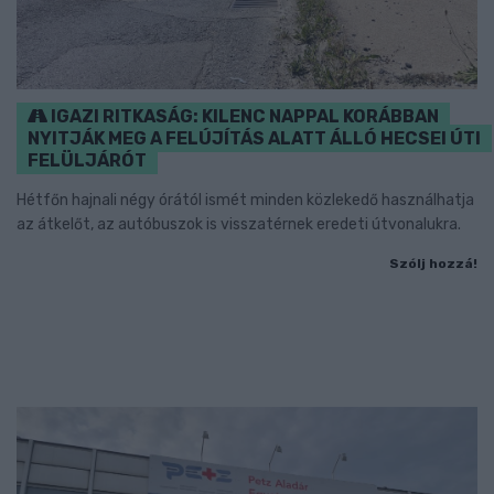
IGAZI RITKASÁG: KILENC NAPPAL KORÁBBAN
NYITJÁK MEG A FELÚJÍTÁS ALATT ÁLLÓ HECSEI ÚTI
FELÜLJÁRÓT
Hétfőn hajnali négy órától ismét minden közlekedő használhatja
az átkelőt, az autóbuszok is visszatérnek eredeti útvonalukra.
Szólj hozzá!