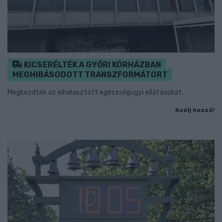
KICSERÉLTÉK A GYŐRI KÓRHÁZBAN
MEGHIBÁSODOTT TRANSZFORMÁTORT
Megkezdték az elhalasztott egészségügyi ellátásokat.
Szólj hozzá!