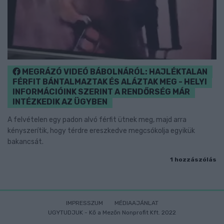
MEGRÁZÓ VIDEÓ BÁBOLNÁRÓL: HAJLÉKTALAN
FÉRFIT BÁNTALMAZTAK ÉS ALÁZTAK MEG - HELYI
INFORMÁCIÓINK SZERINT A RENDŐRSÉG MÁR
INTÉZKEDIK AZ ÜGYBEN
A felvételen egy padon alvó férfit ütnek meg, majd arra
kényszerítik, hogy térdre ereszkedve megcsókolja egyikük
bakancsát.
1 hozzászólás
IMPRESSZUM
MÉDIAAJÁNLAT
UGYTUDJUK - Kő a Mezőn Nonprofit Kft. 2022