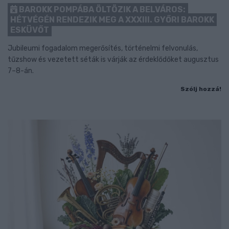
BAROKK POMPÁBA ÖLTÖZIK A BELVÁROS:
HÉTVÉGÉN RENDEZIK MEG A XXXIII. GYŐRI BAROKK
ESKÜVŐT
Jubileumi fogadalom megerősítés, történelmi felvonulás,
tűzshow és vezetett séták is várják az érdeklődőket augusztus
7–8-án.
Szólj hozzá!