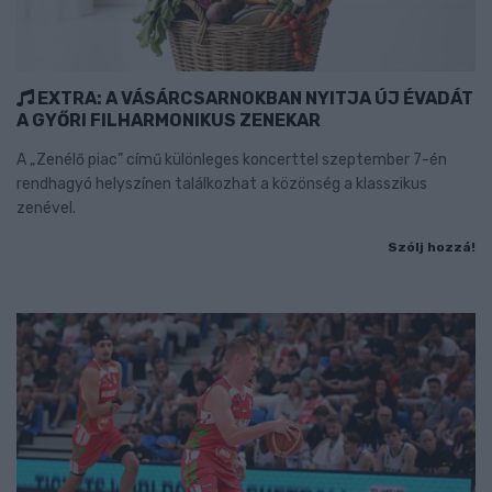
EXTRA: A VÁSÁRCSARNOKBAN NYITJA ÚJ ÉVADÁT
A GYŐRI FILHARMONIKUS ZENEKAR
A „Zenélő piac” című különleges koncerttel szeptember 7-én
rendhagyó helyszínen találkozhat a közönség a klasszikus
zenével.
Szólj hozzá!