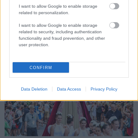
I want to allow Google to enable storage
Az energiaellátás tehermentesítése érdekében másfél órával
related to personalization.
előrébb hozták a Brest Bretagne Handball elleni találkozó
kezdését.
I want to allow Google to enable storage
related to security, including authentication
1 hozzászólás
functionality and fraud prevention, and other
user protection.
CONFIRM
Data Deletion
Data Access
Privacy Policy