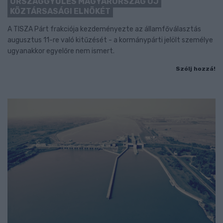
ORSZÁGGYŰLÉS MAGYARORSZÁG ÚJ
KÖZTÁRSASÁGI ELNÖKÉT
A TISZA Párt frakciója kezdeményezte az államfőválasztás
augusztus 11-re való kitűzését - a kormánypárti jelölt személye
ugyanakkor egyelőre nem ismert.
Szólj hozzá!