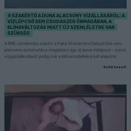
SZAKÉRTŐ A DUNA ALACSONY VÍZÁLLÁSÁRÓL: A
VÍZLÉPCSŐ SEM CSODASZER ÖNMAGÁBAN, A
KLÍMAVÁLTOZÁS MIATT ÚJ SZEMLÉLETRE VAN
SZÜKSÉG
A BME vízmérnöke szerint a Paksi Atomerőmű helyzetére sem
jelentene automatikus megoldást egy új dunai vízlépcső - a jövő
vízgazdálkodását pedig már a klímamodellekre kell alapozni.
Szólj hozzá!