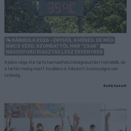
KÁNIKULA 2026 - ENYHÜL A HŐSÉG, DE MÉG
NINCS VÉGE: SZOMBATTÓL MÁR “CSAK”
MÁSODFOKÚ RIASZTÁS LESZ ÉRVÉNYBEN
A július vége óta tartó harmadfokú hőségriasztást mérséklik, de
a tartós meleg miatt továbbra is fokozott óvatosságra van
szükség.
Szólj hozzá!