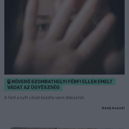
NŐVERŐ SZOMBATHELYI FÉRFI ELLEN EMELT
VÁDAT AZ ÜGYÉSZSÉG
A férfi a nyílt utcán kezdte verni áldozatát.
Szólj hozzá!