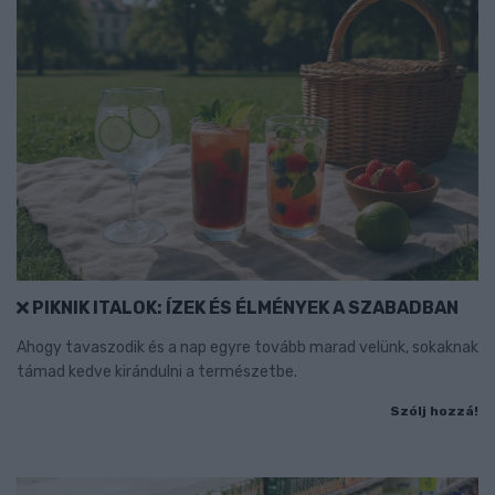
PIKNIK ITALOK: ÍZEK ÉS ÉLMÉNYEK A SZABADBAN
Ahogy tavaszodik és a nap egyre tovább marad velünk, sokaknak
támad kedve kirándulni a természetbe.
Szólj hozzá!