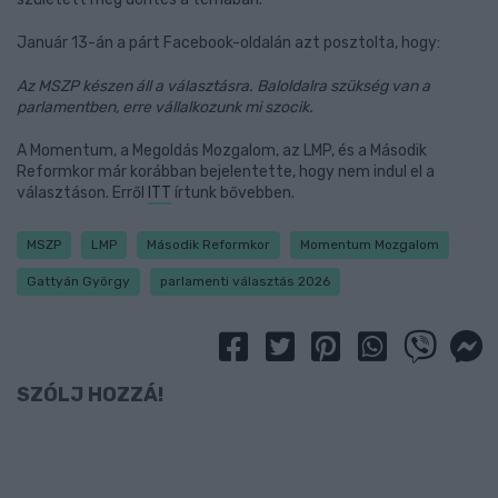
Január 13-án a párt Facebook-oldalán azt posztolta, hogy:
Az MSZP készen áll a választásra. Baloldalra szükség van a
parlamentben, erre vállalkozunk mi szocik.
A Momentum, a Megoldás Mozgalom, az LMP, és a Második
Reformkor már korábban bejelentette, hogy nem indul el a
választáson. Erről
ITT
írtunk bővebben.
MSZP
LMP
Második Reformkor
Momentum Mozgalom
Gattyán György
parlamenti választás 2026
SZÓLJ HOZZÁ!