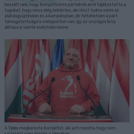
beszélt neki, hogy Komjáthi Imre pártelnök arról tájékoztatta a
tagokat, hogy nincs elég önkéntes, aki részt tudna venni az
aláírásgyűjtésben és a kampányban, de feltehetően a párt
támogatottsága is mélyponton van, így az országos lista
állítása is szinte esélytelen lenne.
A
Telex
megkereste Komjáthit, aki azt mondta, hogy nem
született még döntés a témában.