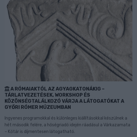
A RÓMAIAKTÓL AZ AGYAGKATONÁKIG –
TÁRLATVEZETÉSEK, WORKSHOP ÉS
KÖZÖNSÉGTALÁLKOZÓ VÁRJA A LÁTOGATÓKAT A
GYŐRI RÓMER MÚZEUMBAN
Ingyenes programokkal és különleges kiállításokkal készülnek a
hét második felére, a hőségriadó idején ráadásul a Várkazamata
– Kőtár is díjmentesen látogatható.