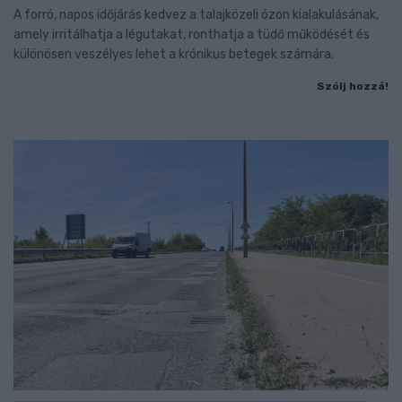
A forró, napos időjárás kedvez a talajközeli ózon kialakulásának,
amely irritálhatja a légutakat, ronthatja a tüdő működését és
különösen veszélyes lehet a krónikus betegek számára.
Szólj hozzá!