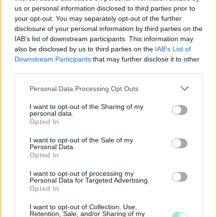
us or personal information disclosed to third parties prior to
your opt-out. You may separately opt-out of the further
disclosure of your personal information by third parties on the
IAB’s list of downstream participants. This information may
also be disclosed by us to third parties on the
IAB’s List of
Downstream Participants
that may further disclose it to other
third parties.
Please note that this website/app uses one or more Google
Personal Data Processing Opt Outs
services and may gather and store information including but
not limited to your visit or usage behaviour. You may click to
I want to opt-out of the Sharing of my
personal data.
grant or deny consent to Google and its third-party tags to
Opted In
use your data for below specified purposes in below Google
consent section.
I want to opt-out of the Sale of my
Personal Data.
Opted In
A BAROKK ÖSSZES ÁRNYALATA ÉS MÉG EGY SOR
KIVÁLÓ PROGRAM VÁR MINDENKIT EZEN A HÉTVÉGÉN
I want to opt-out of processing my
GYŐRBEN
Personal Data for Targeted Advertising.
Opted In
Középpontban a hagyományőrzés, de lesz Pogány Induló és
Majka koncert, jóga szeánsz, “borhajózás” és egy csomó minden
I want to opt-out of Collection, Use,
Retention, Sale, and/or Sharing of my
más.