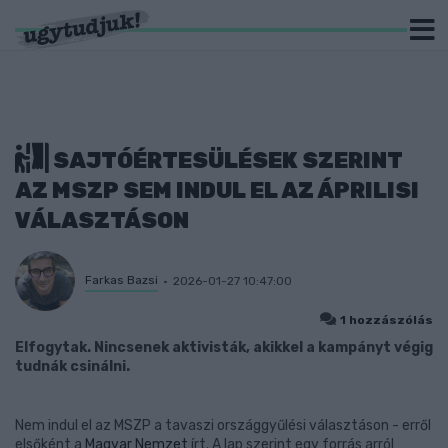
SAJTÓÉRTESÜLÉSEK SZERINT
AZ MSZP SEM INDUL EL AZ ÁPRILISI
VÁLASZTÁSON
Farkas Bazsi
2026-01-27 10:47:00
1 hozzászólás
Elfogytak. Nincsenek aktivisták, akikkel a kampányt végig
tudnák csinálni.
Nem indul el az MSZP a tavaszi országgyűlési választáson - erről
elsőként a
Magyar Nemzet
írt. A lap szerint egy forrás arról