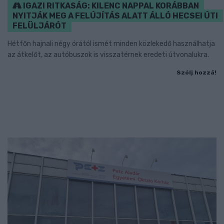
IGAZI RITKASÁG: KILENC NAPPAL KORÁBBAN
NYITJÁK MEG A FELÚJÍTÁS ALATT ÁLLÓ HECSEI ÚTI
FELÜLJÁRÓT
Hétfőn hajnali négy órától ismét minden közlekedő használhatja
az átkelőt, az autóbuszok is visszatérnek eredeti útvonalukra.
Szólj hozzá!