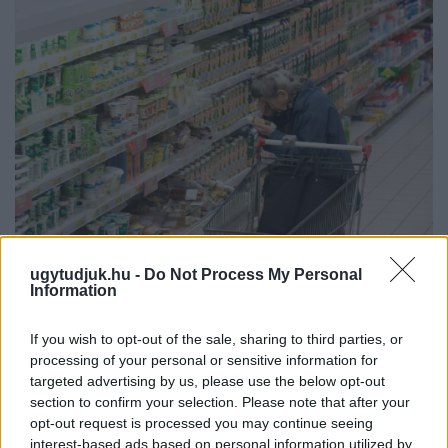
ÖRÖMHÍR: TÍZ ÉVE NEM VOLT ILYEN ALACSONY AZ
ugytudjuk.hu -
Do Not Process My Personal
Information
INFLÁCIÓ MAGYARORSZÁGON
Júliusban mindössze 1,2 százalékkal emelkedtek éves
If you wish to opt-out of the sale, sharing to third parties, or
összevetésben a fogyasztói árak, miközben az élelmiszerek ára
processing of your personal or sensitive information for
már csökkent.
targeted advertising by us, please use the below opt-out
section to confirm your selection. Please note that after your
Szólj hozzá!
opt-out request is processed you may continue seeing
interest-based ads based on personal information utilized by