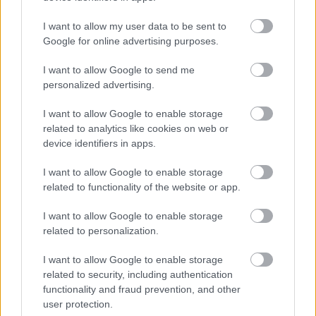
KIVÁLÓ PROGRAM VÁR MINDENKIT EZEN A HÉTVÉGÉN
GYŐRBEN
I want to allow my user data to be sent to
Google for online advertising purposes.
Középpontban a hagyományőrzés, de lesz Pogány Induló és
Majka koncert, jóga szeánsz, “borhajózás” és egy csomó minden
I want to allow Google to send me
más.
personalized advertising.
Szólj hozzá!
I want to allow Google to enable storage
related to analytics like cookies on web or
device identifiers in apps.
I want to allow Google to enable storage
related to functionality of the website or app.
I want to allow Google to enable storage
related to personalization.
I want to allow Google to enable storage
related to security, including authentication
functionality and fraud prevention, and other
user protection.