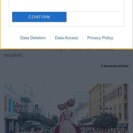
CONFIRM
ENERGIATAKARÉKOSSÁG: KORÁBBAN KEZDŐDIK
A GYŐRI AUDI ETO KC PÉNTEKI FELKÉSZÜLÉSI
MÉRKŐZÉSE
Data Deletion
Data Access
Privacy Policy
Az energiaellátás tehermentesítése érdekében másfél órával
előrébb hozták a Brest Bretagne Handball elleni találkozó
kezdését.
1 hozzászólás