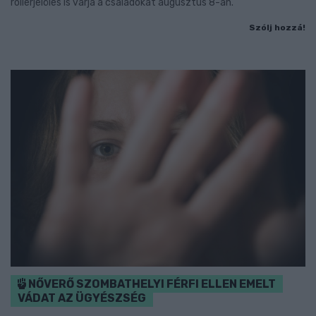
rollerjelölés is várja a családokat augusztus 8-án.
Szólj hozzá!
NŐVERŐ SZOMBATHELYI FÉRFI ELLEN EMELT
VÁDAT AZ ÜGYÉSZSÉG