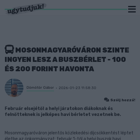
MOSONMAGYARÓVÁRON SZINTE
INGYEN LESZ A BUSZBÉRLET - 100
ÉS 200 FORINT HAVONTA
Dömötör Gábor
2026-01-23 11:58:30
Szólj hozzá!
Február elsejétől a helyi járatokon diákoknak és
felnőtteknek is jelképes havi bérletet vezetnek be.
Mosonmagyaróváron jelentős közlekedési díjcsökkentést léptet
életbe az önkormányzat: február 1-től a helyi buszok havi