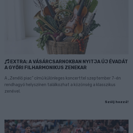
EXTRA: A VÁSÁRCSARNOKBAN NYITJA ÚJ ÉVADÁT
A GYŐRI FILHARMONIKUS ZENEKAR
A „Zenélő piac” című különleges koncerttel szeptember 7-én
rendhagyó helyszínen találkozhat a közönség a klasszikus
zenével.
Szólj hozzá!