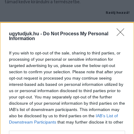
támad kedve kirándulni a természetbe.
Szólj hozzá!
ugytudjuk.hu -
Do Not Process My Personal
Information
If you wish to opt-out of the sale, sharing to third parties, or
processing of your personal or sensitive information for
targeted advertising by us, please use the below opt-out
section to confirm your selection. Please note that after your
opt-out request is processed you may continue seeing
interest-based ads based on personal information utilized by
us or personal information disclosed to third parties prior to
your opt-out. You may separately opt-out of the further
disclosure of your personal information by third parties on the
IAB’s list of downstream participants. This information may
also be disclosed by us to third parties on the
IAB’s List of
ÖRÖMHÍR: TÍZ ÉVE NEM VOLT ILYEN ALACSONY AZ
Downstream Participants
that may further disclose it to other
INFLÁCIÓ MAGYARORSZÁGON
third parties.