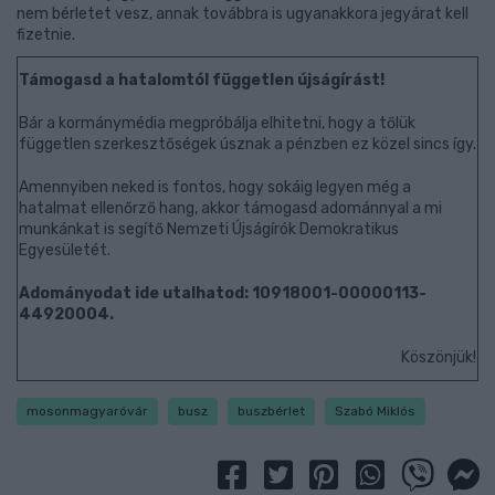
nem bérletet vesz, annak továbbra is ugyanakkora jegyárat kell
fizetnie.
Támogasd a hatalomtól független újságírást!
Bár a kormánymédia megpróbálja elhitetni, hogy a tőlük
független szerkesztőségek úsznak a pénzben ez közel sincs így.
Amennyiben neked is fontos, hogy sokáig legyen még a
hatalmat ellenőrző hang, akkor támogasd adománnyal a mi
munkánkat is segítő Nemzeti Újságírók Demokratikus
Egyesületét.
Adományodat ide utalhatod: 10918001-00000113-
44920004.
Köszönjük!
mosonmagyaróvár
busz
buszbérlet
Szabó Miklós