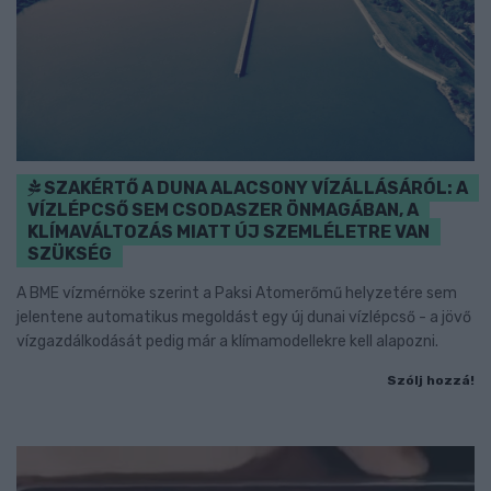
SZAKÉRTŐ A DUNA ALACSONY VÍZÁLLÁSÁRÓL: A
VÍZLÉPCSŐ SEM CSODASZER ÖNMAGÁBAN, A
KLÍMAVÁLTOZÁS MIATT ÚJ SZEMLÉLETRE VAN
SZÜKSÉG
A BME vízmérnöke szerint a Paksi Atomerőmű helyzetére sem
jelentene automatikus megoldást egy új dunai vízlépcső - a jövő
vízgazdálkodását pedig már a klímamodellekre kell alapozni.
Szólj hozzá!