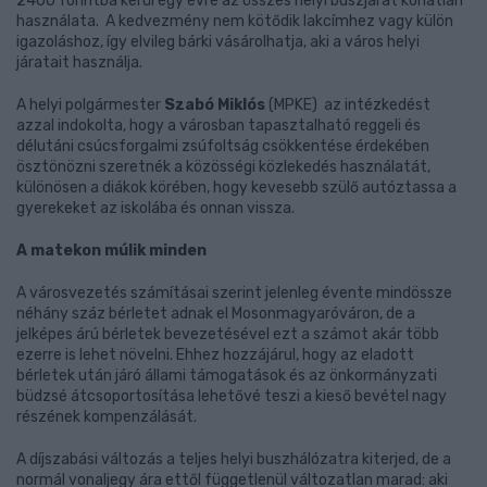
2400 forintba kerül egy évre az összes helyi buszjárat korlátlan
használata. A kedvezmény nem kötődik lakcímhez vagy külön
igazoláshoz, így elvileg bárki vásárolhatja, aki a város helyi
járatait használja.
A helyi polgármester
Szabó Miklós
(MPKE) az intézkedést
azzal indokolta, hogy a városban tapasztalható reggeli és
délutáni csúcsforgalmi zsúfoltság csökkentése érdekében
ösztönözni szeretnék a közösségi közlekedés használatát,
különösen a diákok körében, hogy kevesebb szülő autóztassa a
gyerekeket az iskolába és onnan vissza.
A matekon múlik minden
A városvezetés számításai szerint jelenleg évente mindössze
néhány száz bérletet adnak el Mosonmagyaróváron, de a
jelképes árú bérletek bevezetésével ezt a számot akár több
ezerre is lehet növelni. Ehhez hozzájárul, hogy az eladott
bérletek után járó állami támogatások és az önkormányzati
büdzsé átcsoportosítása lehetővé teszi a kieső bevétel nagy
részének kompenzálását.
A díjszabási változás a teljes helyi buszhálózatra kiterjed, de a
normál vonaljegy ára ettől függetlenül változatlan marad: aki