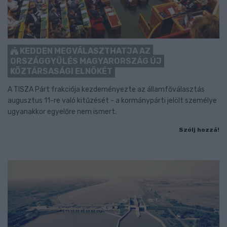
KEDDEN MEGVÁLASZTHATJA AZ
ORSZÁGGYŰLÉS MAGYARORSZÁG ÚJ
KÖZTÁRSASÁGI ELNÖKÉT
A TISZA Párt frakciója kezdeményezte az államfőválasztás
augusztus 11-re való kitűzését - a kormánypárti jelölt személye
ugyanakkor egyelőre nem ismert.
Szólj hozzá!