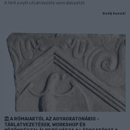
A férfi a nyílt utcán kezdte verni áldozatát.
Szólj hozzá!
A RÓMAIAKTÓL AZ AGYAGKATONÁKIG –
TÁRLATVEZETÉSEK, WORKSHOP ÉS