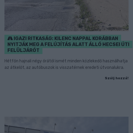
IGAZI RITKASÁG: KILENC NAPPAL KORÁBBAN
NYITJÁK MEG A FELÚJÍTÁS ALATT ÁLLÓ HECSEI ÚTI
FELÜLJÁRÓT
Hétfőn hajnali négy órától ismét minden közlekedő használhatja
az átkelőt, az autóbuszok is visszatérnek eredeti útvonalukra.
Szólj hozzá!