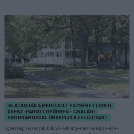
ÁTADJÁK A MEGÚJULT ERZSÉBET LIGETI
KRESZ-PARKOT GYŐRBEN – CSALÁDI
PROGRAMOKKAL ÜNNEPLIK A FELÚJÍTÁST
Ügyességi versenyek, KRESZ-kvíz, ingyenes kerékpár- és e-