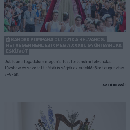
BAROKK POMPÁBA ÖLTÖZIK A BELVÁROS:
HÉTVÉGÉN RENDEZIK MEG A XXXIII. GYŐRI BAROKK
ESKÜVŐT
Jubileumi fogadalom megerősítés, történelmi felvonulás,
tűzshow és vezetett séták is várják az érdeklődőket augusztus
7–8-án.
Szólj hozzá!