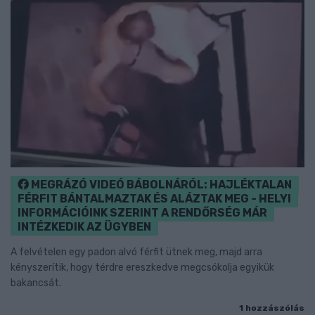
MEGRÁZÓ VIDEÓ BÁBOLNÁRÓL: HAJLÉKTALAN
FÉRFIT BÁNTALMAZTAK ÉS ALÁZTAK MEG - HELYI
INFORMÁCIÓINK SZERINT A RENDŐRSÉG MÁR
INTÉZKEDIK AZ ÜGYBEN
A felvételen egy padon alvó férfit ütnek meg, majd arra
kényszerítik, hogy térdre ereszkedve megcsókolja egyikük
bakancsát.
1 hozzászólás