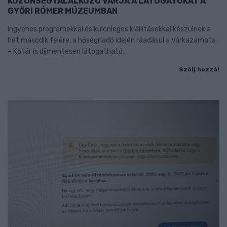
KÖZÖNSÉGTALÁLKOZÓ VÁRJA A LÁTOGATÓKAT A
GYŐRI RÓMER MÚZEUMBAN
Ingyenes programokkal és különleges kiállításokkal készülnek a
hét második felére, a hőségriadó idején ráadásul a Várkazamata
– Kőtár is díjmentesen látogatható.
Szólj hozzá!