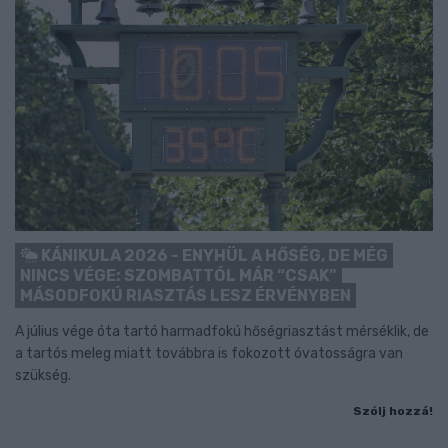
KÁNIKULA 2026 - ENYHÜL A HŐSÉG, DE MÉG
NINCS VÉGE: SZOMBATTÓL MÁR “CSAK”
MÁSODFOKÚ RIASZTÁS LESZ ÉRVÉNYBEN
A július vége óta tartó harmadfokú hőségriasztást mérséklik, de
a tartós meleg miatt továbbra is fokozott óvatosságra van
szükség.
Szólj hozzá!