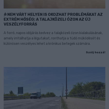
NEM VÁRT HELYEN IS OKOZHAT PROBLÉMÁKAT AZ
EXTRÉM HŐSÉG: A TALAJKÖZELI ÓZON AZ ÚJ
VESZÉLYFORRÁS
A forró, napos időjárás kedvez a talajközeli ózon kialakulásának,
amely irritálhatja a légutakat, ronthatja a tüdő működését és
különösen veszélyes lehet a krónikus betegek számára.
Szólj hozzá!