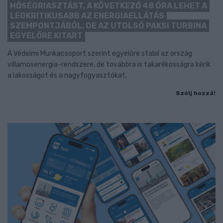
HŐSÉGRIASZTÁST, A KÖVETKEZŐ 48 ÓRA LEHET A
LEGKRITIKUSABB AZ ENERGIAELLÁTÁS
SZEMPONTJÁBÓL, DE AZ UTOLSÓ PAKSI TURBINA
EGYELŐRE KITART
A Védelmi Munkacsoport szerint egyelőre stabil az ország
villamosenergia-rendszere, de továbbra is takarékosságra kérik
a lakosságot és a nagyfogyasztókat.
Szólj hozzá!