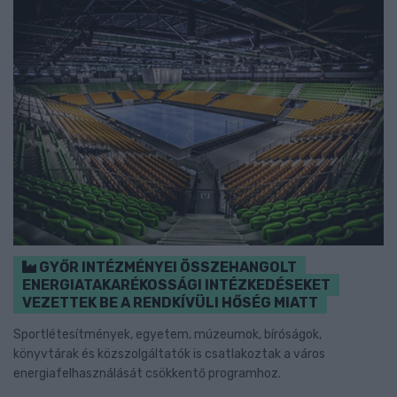
GYŐR INTÉZMÉNYEI ÖSSZEHANGOLT
ENERGIATAKARÉKOSSÁGI INTÉZKEDÉSEKET
VEZETTEK BE A RENDKÍVÜLI HŐSÉG MIATT
Sportlétesítmények, egyetem, múzeumok, bíróságok,
könyvtárak és közszolgáltatók is csatlakoztak a város
energiafelhasználását csökkentő programhoz.