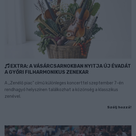
EXTRA: A VÁSÁRCSARNOKBAN NYITJA ÚJ ÉVADÁT
A GYŐRI FILHARMONIKUS ZENEKAR
A „Zenélő piac” című különleges koncerttel szeptember 7-én
rendhagyó helyszínen találkozhat a közönség a klasszikus
zenével.
Szólj hozzá!