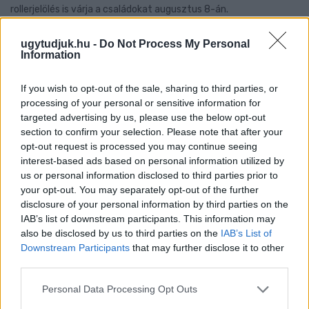
rollerjelölés is várja a családokat augusztus 8-án.
Szólj hozzá!
ugytudjuk.hu -
Do Not Process My Personal
Information
If you wish to opt-out of the sale, sharing to third parties, or
processing of your personal or sensitive information for
targeted advertising by us, please use the below opt-out
section to confirm your selection. Please note that after your
opt-out request is processed you may continue seeing
interest-based ads based on personal information utilized by
us or personal information disclosed to third parties prior to
your opt-out. You may separately opt-out of the further
disclosure of your personal information by third parties on the
IAB’s list of downstream participants. This information may
also be disclosed by us to third parties on the
IAB’s List of
Downstream Participants
that may further disclose it to other
third parties.
NŐVERŐ SZOMBATHELYI FÉRFI ELLEN EMELT
Please note that this website/app uses one or more Google
Personal Data Processing Opt Outs
VÁDAT AZ ÜGYÉSZSÉG
services and may gather and store information including but