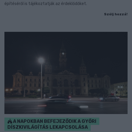
építéséről is tájékoztatják az érdeklődőket.
Szólj hozzá!
A NAPOKBAN BEFEJEZŐDIK A GYŐRI
DÍSZKIVILÁGÍTÁS LEKAPCSOLÁSA