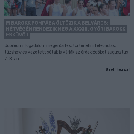
BAROKK POMPÁBA ÖLTÖZIK A BELVÁROS:
HÉTVÉGÉN RENDEZIK MEG A XXXIII. GYŐRI BAROKK
ESKÜVŐT
Jubileumi fogadalom megerősítés, történelmi felvonulás,
tűzshow és vezetett séták is várják az érdeklődőket augusztus
7–8-án.
Szólj hozzá!