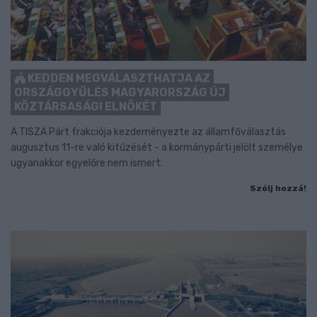
KEDDEN MEGVÁLASZTHATJA AZ
ORSZÁGGYŰLÉS MAGYARORSZÁG ÚJ
KÖZTÁRSASÁGI ELNÖKÉT
A TISZA Párt frakciója kezdeményezte az államfőválasztás
augusztus 11-re való kitűzését - a kormánypárti jelölt személye
ugyanakkor egyelőre nem ismert.
Szólj hozzá!