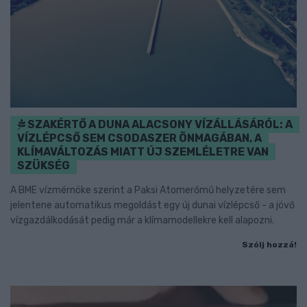
SZAKÉRTŐ A DUNA ALACSONY VÍZÁLLÁSÁRÓL: A
VÍZLÉPCSŐ SEM CSODASZER ÖNMAGÁBAN, A
KLÍMAVÁLTOZÁS MIATT ÚJ SZEMLÉLETRE VAN
SZÜKSÉG
A BME vízmérnöke szerint a Paksi Atomerőmű helyzetére sem
jelentene automatikus megoldást egy új dunai vízlépcső - a jövő
vízgazdálkodását pedig már a klímamodellekre kell alapozni.
Szólj hozzá!