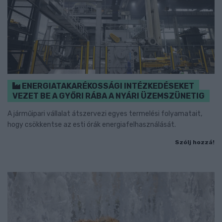
ENERGIATAKARÉKOSSÁGI INTÉZKEDÉSEKET
VEZET BE A GYŐRI RÁBA A NYÁRI ÜZEMSZÜNETIG
A járműipari vállalat átszervezi egyes termelési folyamatait,
hogy csökkentse az esti órák energiafelhasználását.
Szólj hozzá!