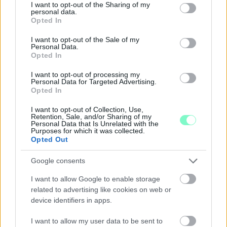
not limited to your visit or usage behaviour. You may click to
I want to opt-out of the Sharing of my
A férfi a nyílt utcán kezdte verni áldozatát.
personal data.
grant or deny consent to Google and its third-party tags to
Opted In
use your data for below specified purposes in below Google
Szólj hozzá!
consent section.
I want to opt-out of the Sale of my
Personal Data.
Opted In
I want to opt-out of processing my
Personal Data for Targeted Advertising.
Opted In
I want to opt-out of Collection, Use,
Retention, Sale, and/or Sharing of my
Personal Data that Is Unrelated with the
Purposes for which it was collected.
Opted Out
Google consents
I want to allow Google to enable storage
related to advertising like cookies on web or
device identifiers in apps.
A RÓMAIAKTÓL AZ AGYAGKATONÁKIG –
I want to allow my user data to be sent to
TÁRLATVEZETÉSEK, WORKSHOP ÉS