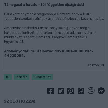
Támogasd a hatalomtól független újságírást!
Bár a kormánymédia megpróbálja elhitetni, hogy a tőlük
független szerkesztőségek úsznak a pénzben ez közel sincs így.
Amennyiben neked is fontos, hogy sokáig legyen még a
hatalmat ellenőrző hang, akkor támogasd adománnyal a mi
munkánkat is segítő Nemzeti Újságírók Demokratikus
Egyesületét.
Adományodat ide utalhatod: 10918001-00000113-
44920004.
Köszönjük!
tél
időjárás
HungaroMet
SZÓLJ HOZZÁ!