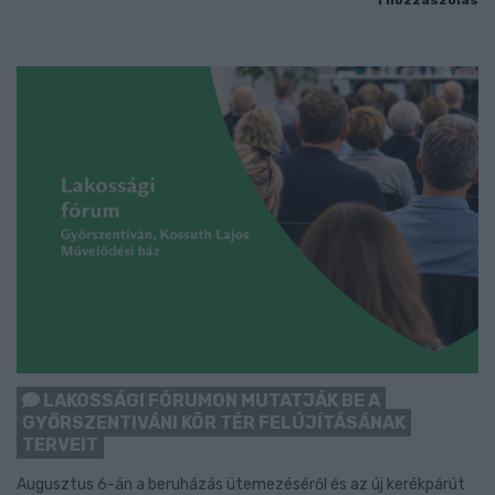
LAKOSSÁGI FÓRUMON MUTATJÁK BE A
GYŐRSZENTIVÁNI KÖR TÉR FELÚJÍTÁSÁNAK
TERVEIT
Augusztus 6-án a beruházás ütemezéséről és az új kerékpárút