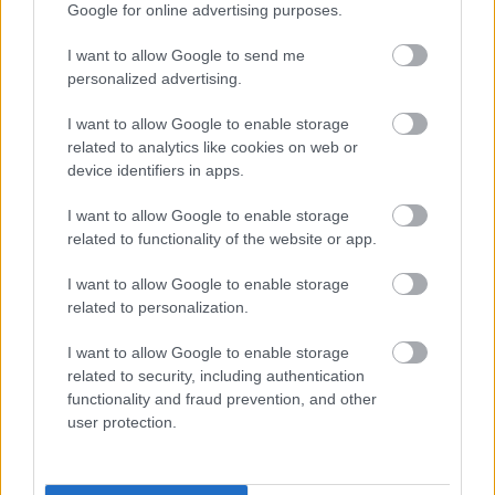
Google for online advertising purposes.
KÖZÖNSÉGTALÁLKOZÓ VÁRJA A LÁTOGATÓKAT A
GYŐRI RÓMER MÚZEUMBAN
I want to allow Google to send me
Ingyenes programokkal és különleges kiállításokkal készülnek a
personalized advertising.
hét második felére, a hőségriadó idején ráadásul a Várkazamata
– Kőtár is díjmentesen látogatható.
I want to allow Google to enable storage
related to analytics like cookies on web or
Szólj hozzá!
device identifiers in apps.
I want to allow Google to enable storage
related to functionality of the website or app.
I want to allow Google to enable storage
related to personalization.
I want to allow Google to enable storage
related to security, including authentication
functionality and fraud prevention, and other
user protection.