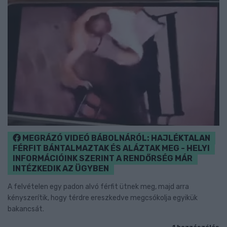
MEGRÁZÓ VIDEÓ BÁBOLNÁRÓL: HAJLÉKTALAN
FÉRFIT BÁNTALMAZTAK ÉS ALÁZTAK MEG - HELYI
INFORMÁCIÓINK SZERINT A RENDŐRSÉG MÁR
INTÉZKEDIK AZ ÜGYBEN
A felvételen egy padon alvó férfit ütnek meg, majd arra
kényszerítik, hogy térdre ereszkedve megcsókolja egyikük
bakancsát.
1 hozzászólás