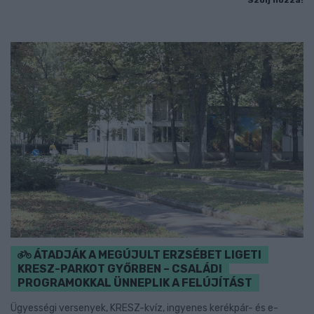
Szólj hozzá!
ÁTADJÁK A MEGÚJULT ERZSÉBET LIGETI
KRESZ-PARKOT GYŐRBEN – CSALÁDI
PROGRAMOKKAL ÜNNEPLIK A FELÚJÍTÁST
Ügyességi versenyek, KRESZ-kvíz, ingyenes kerékpár- és e-