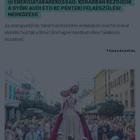
ENERGIATAKARÉKOSSÁG: KORÁBBAN KEZDŐDIK
A GYŐRI AUDI ETO KC PÉNTEKI FELKÉSZÜLÉSI
MÉRKŐZÉSE
Az energiaellátás tehermentesítése érdekében másfél órával
előrébb hozták a Brest Bretagne Handball elleni találkozó
kezdését.
1 hozzászólás