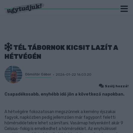
TÉL TÁBORNOK KICSIT LAZÍT A
HÉTVÉGÉN
Dömötör Gábor
2026-01-22 16:03:20
Szólj hozzá!
Csapadékosabb, enyhébb idő jön a következő napokban.
A hétvégére fokozatosan megszűnnek a kemény éjszakai
fagyok, napközben pedig jellemzően már fagypont feletti
hőmérsékletekre lehet számítani. Vasárnap helyenként akár 9
Celsius-fokig is emelkedhet a hőmérséklet. Az enyhüléssel