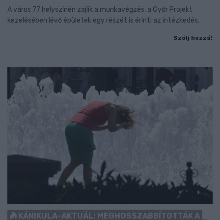
A város 77 helyszínén zajlik a munkavégzés, a Győr Projekt
kezelésében lévő épületek egy részét is érinti az intézkedés.
Szólj hozzá!
KÁNIKULA-AKTUÁL: MEGHOSSZABBÍTOTTÁK A