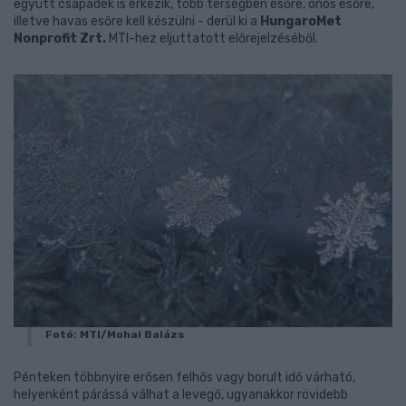
együtt csapadék is érkezik, több térségben esőre, ónos esőre,
illetve havas esőre kell készülni - derül ki a
HungaroMet
Nonprofit Zrt.
MTI-hez eljuttatott előrejelzéséből.
Fotó: MTI/Mohai Balázs
Pénteken többnyire erősen felhős vagy borult idő várható,
helyenként párássá válhat a levegő, ugyanakkor rövidebb