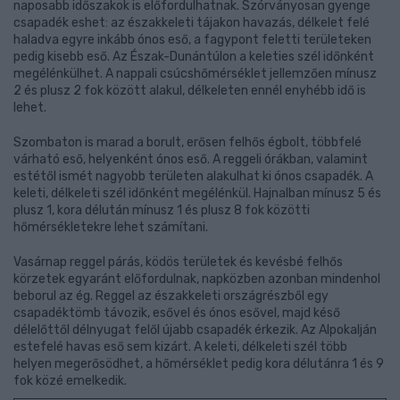
naposabb időszakok is előfordulhatnak. Szórványosan gyenge
csapadék eshet: az északkeleti tájakon havazás, délkelet felé
haladva egyre inkább ónos eső, a fagypont feletti területeken
pedig kisebb eső. Az Észak-Dunántúlon a keleties szél időnként
megélénkülhet. A nappali csúcshőmérséklet jellemzően mínusz
2 és plusz 2 fok között alakul, délkeleten ennél enyhébb idő is
lehet.
Szombaton is marad a borult, erősen felhős égbolt, többfelé
várható eső, helyenként ónos eső. A reggeli órákban, valamint
estétől ismét nagyobb területen alakulhat ki ónos csapadék. A
keleti, délkeleti szél időnként megélénkül. Hajnalban mínusz 5 és
plusz 1, kora délután mínusz 1 és plusz 8 fok közötti
hőmérsékletekre lehet számítani.
Vasárnap reggel párás, ködös területek és kevésbé felhős
körzetek egyaránt előfordulnak, napközben azonban mindenhol
beborul az ég. Reggel az északkeleti országrészből egy
csapadéktömb távozik, esővel és ónos esővel, majd késő
délelőttől délnyugat felől újabb csapadék érkezik. Az Alpokalján
estefelé havas eső sem kizárt. A keleti, délkeleti szél több
helyen megerősödhet, a hőmérséklet pedig kora délutánra 1 és 9
fok közé emelkedik.