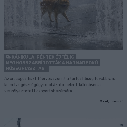
KÁNIKULA: PÉNTEK ÉJFÉLIG
MEGHOSSZABBÍTOTTÁK A HARMADFOKÚ
HŐSÉGRIASZTÁST
Az országos tisztifőorvos szerint a tartós hőség továbbra is
komoly egészségügyi kockázatot jelent, különösen a
veszélyeztetett csoportok számára.
Szólj hozzá!