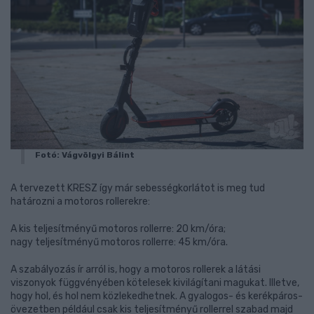
Fotó: Vágvölgyi Bálint
A tervezett KRESZ így már sebességkorlátot is meg tud
határozni a motoros rollerekre:
A kis teljesítményű motoros rollerre: 20 km/óra;
nagy teljesítményű motoros rollerre: 45 km/óra.
A szabályozás ír arról is, hogy a motoros rollerek a látási
viszonyok függvényében kötelesek kivilágítani magukat. Illetve,
hogy hol, és hol nem közlekedhetnek. A gyalogos- és kerékpáros-
övezetben például csak kis teljesítményű rollerrel szabad majd