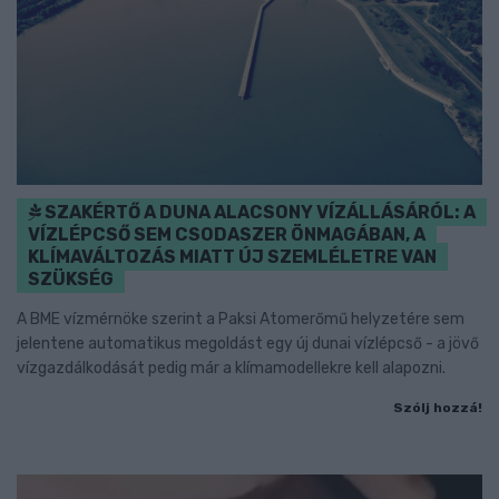
SZAKÉRTŐ A DUNA ALACSONY VÍZÁLLÁSÁRÓL: A
VÍZLÉPCSŐ SEM CSODASZER ÖNMAGÁBAN, A
KLÍMAVÁLTOZÁS MIATT ÚJ SZEMLÉLETRE VAN
SZÜKSÉG
A BME vízmérnöke szerint a Paksi Atomerőmű helyzetére sem
jelentene automatikus megoldást egy új dunai vízlépcső - a jövő
vízgazdálkodását pedig már a klímamodellekre kell alapozni.
Szólj hozzá!