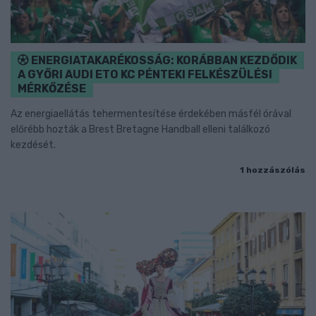
ENERGIATAKARÉKOSSÁG: KORÁBBAN KEZDŐDIK
A GYŐRI AUDI ETO KC PÉNTEKI FELKÉSZÜLÉSI
MÉRKŐZÉSE
Az energiaellátás tehermentesítése érdekében másfél órával
előrébb hozták a Brest Bretagne Handball elleni találkozó
kezdését.
1 hozzászólás