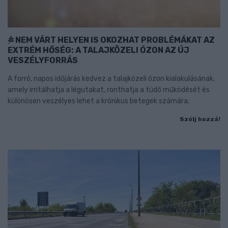
NEM VÁRT HELYEN IS OKOZHAT PROBLÉMÁKAT AZ
EXTRÉM HŐSÉG: A TALAJKÖZELI ÓZON AZ ÚJ
VESZÉLYFORRÁS
A forró, napos időjárás kedvez a talajközeli ózon kialakulásának,
amely irritálhatja a légutakat, ronthatja a tüdő működését és
különösen veszélyes lehet a krónikus betegek számára.
Szólj hozzá!