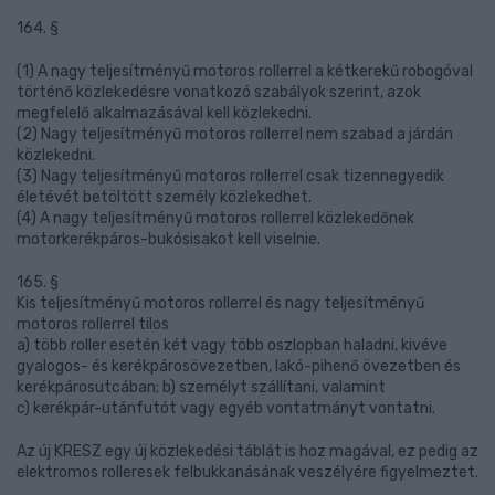
164. §
(1) A nagy teljesítményű motoros rollerrel a kétkerekű robogóval
történő közlekedésre vonatkozó szabályok szerint, azok
megfelelő alkalmazásával kell közlekedni.
(2) Nagy teljesítményű motoros rollerrel nem szabad a járdán
közlekedni.
(3) Nagy teljesítményű motoros rollerrel csak tizennegyedik
életévét betöltött személy közlekedhet.
(4) A nagy teljesítményű motoros rollerrel közlekedőnek
motorkerékpáros-bukósisakot kell viselnie.
165. §
Kis teljesítményű motoros rollerrel és nagy teljesítményű
motoros rollerrel tilos
a) több roller esetén két vagy több oszlopban haladni, kivéve
gyalogos- és kerékpárosövezetben, lakó-pihenő övezetben és
kerékpárosutcában; b) személyt szállítani, valamint
c) kerékpár-utánfutót vagy egyéb vontatmányt vontatni.
Az új KRESZ egy új közlekedési táblát is hoz magával, ez pedig az
elektromos rolleresek felbukkanásának veszélyére figyelmeztet.