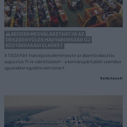
KEDDEN MEGVÁLASZTHATJA AZ
ORSZÁGGYŰLÉS MAGYARORSZÁG ÚJ
KÖZTÁRSASÁGI ELNÖKÉT
A TISZA Párt frakciója kezdeményezte az államfőválasztás
augusztus 11-re való kitűzését - a kormánypárti jelölt személye
ugyanakkor egyelőre nem ismert.
Szólj hozzá!