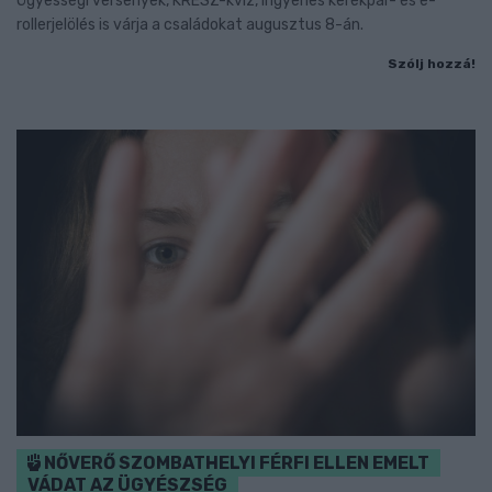
Ügyességi versenyek, KRESZ-kvíz, ingyenes kerékpár- és e-
rollerjelölés is várja a családokat augusztus 8-án.
Szólj hozzá!
NŐVERŐ SZOMBATHELYI FÉRFI ELLEN EMELT
VÁDAT AZ ÜGYÉSZSÉG