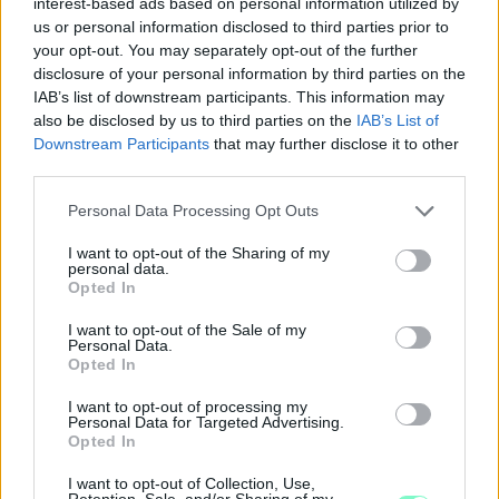
interest-based ads based on personal information utilized by
formájában érkezik.
us or personal information disclosed to third parties prior to
your opt-out. You may separately opt-out of the further
1 hozzászólás
disclosure of your personal information by third parties on the
IAB’s list of downstream participants. This information may
also be disclosed by us to third parties on the
IAB’s List of
Downstream Participants
that may further disclose it to other
third parties.
Please note that this website/app uses one or more Google
Personal Data Processing Opt Outs
services and may gather and store information including but
not limited to your visit or usage behaviour. You may click to
I want to opt-out of the Sharing of my
personal data.
grant or deny consent to Google and its third-party tags to
Opted In
use your data for below specified purposes in below Google
consent section.
I want to opt-out of the Sale of my
Personal Data.
Opted In
I want to opt-out of processing my
Personal Data for Targeted Advertising.
Opted In
PIKNIK ITALOK: ÍZEK ÉS ÉLMÉNYEK A SZABADBAN
I want to opt-out of Collection, Use,
Retention, Sale, and/or Sharing of my