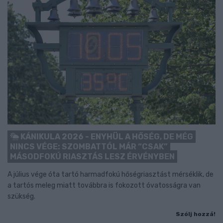
KÁNIKULA 2026 - ENYHÜL A HŐSÉG, DE MÉG
NINCS VÉGE: SZOMBATTÓL MÁR “CSAK”
MÁSODFOKÚ RIASZTÁS LESZ ÉRVÉNYBEN
A július vége óta tartó harmadfokú hőségriasztást mérséklik, de
a tartós meleg miatt továbbra is fokozott óvatosságra van
szükség.
Szólj hozzá!