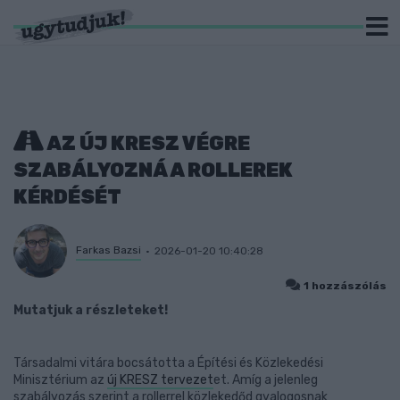
AZ ÚJ KRESZ VÉGRE
SZABÁLYOZNÁ A ROLLEREK
KÉRDÉSÉT
Farkas Bazsi
2026-01-20 10:40:28
1 hozzászólás
Mutatjuk a részleteket!
Társadalmi vitára bocsátotta a Építési és Közlekedési
Minisztérium az
új KRESZ tervezet
et. Amíg a jelenleg
szabályozás szerint a rollerrel közlekedőd gyalogosnak