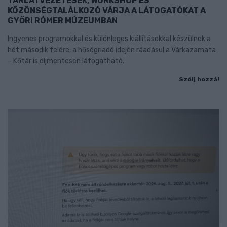
TÁRLATVEZETÉSEK, WORKSHOP ÉS
KÖZÖNSÉGTALÁLKOZÓ VÁRJA A LÁTOGATÓKAT A
GYŐRI RÓMER MÚZEUMBAN
Ingyenes programokkal és különleges kiállításokkal készülnek a
hét második felére, a hőségriadó idején ráadásul a Várkazamata
– Kőtár is díjmentesen látogatható.
Szólj hozzá!