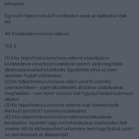
behajtani.
Egy külön fejezet készült a rollerekre, ezek az alábbiakat írják
elő:
40. Közlekedés motoros rollerrel
163. §
(1) A kis teljesítményű motoros rollerrel a kerékpáros
közlekedésre vonatkozó szabályok szerint, azok megfelelő
alkalmazásával kell közlekedni, figyelembe véve az ezen
alcímben foglalt eltéréseket.
(2) Kis teljesítményű motoros rollert vezető személy
szervezetében – a járműközlekedés általános szabályainak
megfelelően – nem lehet szeszes ital fogyasztásából származó
alkohol.
(3) Kis teljesítményű motoros rollerrel csak tizenkettedik
életévét betöltött személy közlekedhet.
(4) A kis teljesítményű motoros rollerrel közlekedőnek
kerékpáros-fejvédőt vagy motorkerékpáros-bukósisakot kell
viselnie. 68 Az előterjesztést a Kormány nem hagyta jóvá, ezért
az nem képviseli az álláspontját.