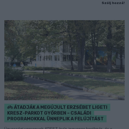
Szólj hozzá!
ÁTADJÁK A MEGÚJULT ERZSÉBET LIGETI
KRESZ-PARKOT GYŐRBEN – CSALÁDI
PROGRAMOKKAL ÜNNEPLIK A FELÚJÍTÁST