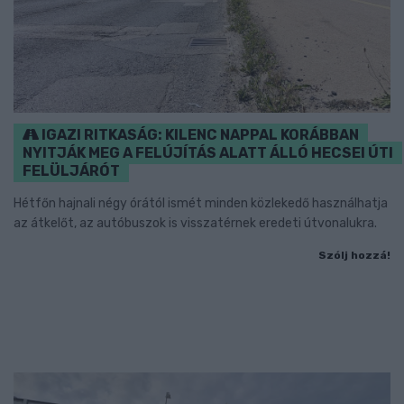
IGAZI RITKASÁG: KILENC NAPPAL KORÁBBAN
NYITJÁK MEG A FELÚJÍTÁS ALATT ÁLLÓ HECSEI ÚTI
FELÜLJÁRÓT
Hétfőn hajnali négy órától ismét minden közlekedő használhatja
az átkelőt, az autóbuszok is visszatérnek eredeti útvonalukra.
Szólj hozzá!