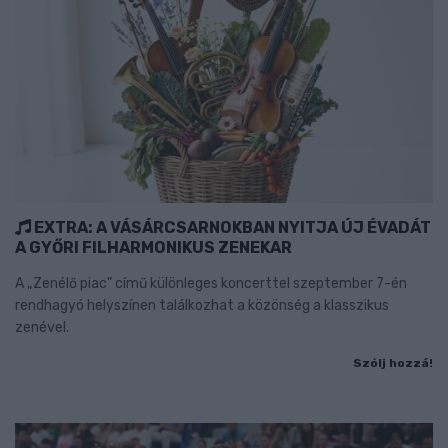
EXTRA: A VÁSÁRCSARNOKBAN NYITJA ÚJ ÉVADÁT
A GYŐRI FILHARMONIKUS ZENEKAR
A „Zenélő piac” című különleges koncerttel szeptember 7-én
rendhagyó helyszínen találkozhat a közönség a klasszikus
zenével.
Szólj hozzá!