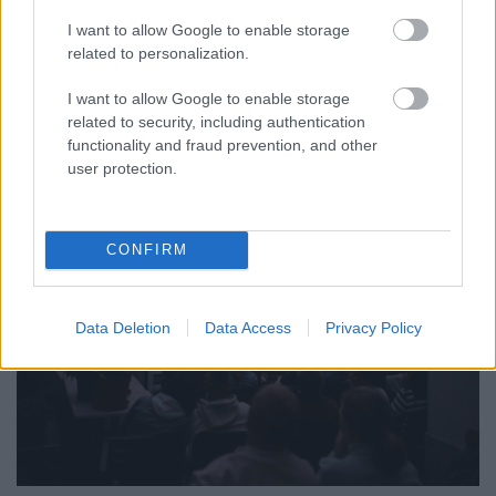
Júliusban mindössze 1,2 százalékkal emelkedtek éves
I want to allow Google to enable storage
összevetésben a fogyasztói árak, miközben az élelmiszerek ára
related to personalization.
már csökkent.
I want to allow Google to enable storage
Szólj hozzá!
related to security, including authentication
functionality and fraud prevention, and other
user protection.
CONFIRM
Data Deletion
Data Access
Privacy Policy