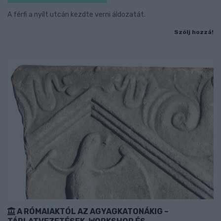
A férfi a nyílt utcán kezdte verni áldozatát.
Szólj hozzá!
A RÓMAIAKTÓL AZ AGYAGKATONÁKIG –