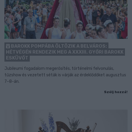
BAROKK POMPÁBA ÖLTÖZIK A BELVÁROS:
HÉTVÉGÉN RENDEZIK MEG A XXXIII. GYŐRI BAROKK
ESKÜVŐT
Jubileumi fogadalom megerősítés, történelmi felvonulás,
tűzshow és vezetett séták is várják az érdeklődőket augusztus
7–8-án.
Szólj hozzá!