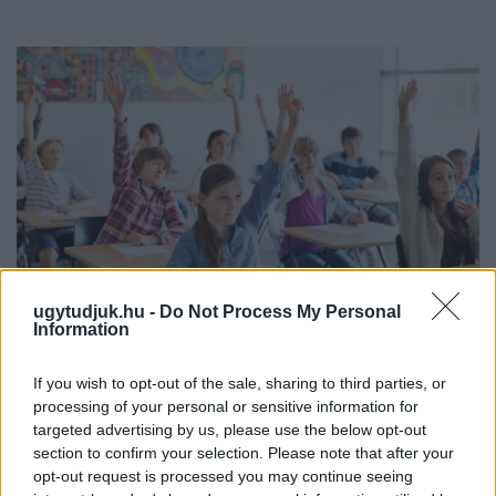
ugytudjuk.hu -
Do Not Process My Personal
Information
KÉT RÉSZLETBEN ÉRKEZIK A 100 EZER FORINTOS
If you wish to opt-out of the sale, sharing to third parties, or
ISKOLAKEZDÉSI TÁMOGATÁS, AMIT NEM KELL KÜLÖN
processing of your personal or sensitive information for
IGÉNYELNI
targeted advertising by us, please use the below opt-out
section to confirm your selection. Please note that after your
Az első 50 ezer forintot még a tanévkezdés előtt folyósítja a
opt-out request is processed you may continue seeing
Magyar Államkincstár, a második részlet novemberben, utalvány