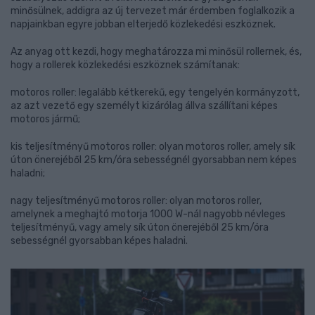
minősülnek, addigra az új tervezet már érdemben foglalkozik a
napjainkban egyre jobban elterjedő közlekedési eszköznek.
Az anyag ott kezdi, hogy meghatározza mi minősül rollernek, és,
hogy a rollerek közlekedési eszköznek számítanak:
motoros roller: legalább kétkerekű, egy tengelyén kormányzott,
az azt vezető egy személyt kizárólag állva szállítani képes
motoros jármű;
kis teljesítményű motoros roller: olyan motoros roller, amely sík
úton önerejéből 25 km/óra sebességnél gyorsabban nem képes
haladni;
nagy teljesítményű motoros roller: olyan motoros roller,
amelynek a meghajtó motorja 1000 W-nál nagyobb névleges
teljesítményű, vagy amely sík úton önerejéből 25 km/óra
sebességnél gyorsabban képes haladni.