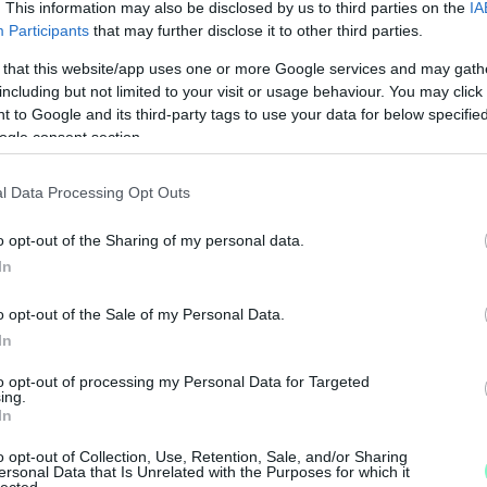
. This information may also be disclosed by us to third parties on the
IA
Participants
that may further disclose it to other third parties.
 that this website/app uses one or more Google services and may gath
including but not limited to your visit or usage behaviour. You may click 
 to Google and its third-party tags to use your data for below specifi
ogle consent section.
l Data Processing Opt Outs
o opt-out of the Sharing of my personal data.
In
A
á
o opt-out of the Sale of my Personal Data.
k
In
n
to opt-out of processing my Personal Data for Targeted
ing.
In
o opt-out of Collection, Use, Retention, Sale, and/or Sharing
ersonal Data that Is Unrelated with the Purposes for which it
lected.