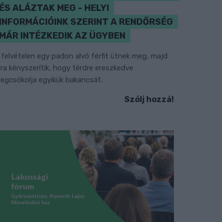
ÉS ALÁZTAK MEG - HELYI
INFORMÁCIÓINK SZERINT A RENDŐRSÉG
MÁR INTÉZKEDIK AZ ÜGYBEN
 felvételen egy padon alvó férfit ütnek meg, majd
rra kényszerítik, hogy térdre ereszkedve
egcsókolja egyikük bakancsát.
Szólj hozzá!