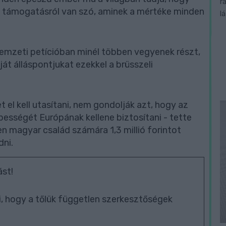
r
an támogatásról van szó, aminek a mértéke minden
l
nemzeti petícióban minél többen vegyenek részt,
át álláspontjukat ezekkel a brüsszeli
 el kell utasítani, nem gondolják azt, hogy az
pességét Európának kellene biztosítani - tette
n magyar család számára 1,3 millió forintot
ni.
st!
, hogy a tőlük független szerkesztőségek