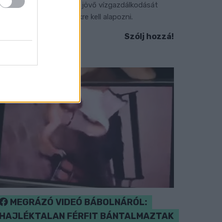
gy új dunai vízlépcső - a jövő vízgazdálkodását
edig már a klímamodellekre kell alapozni.
Szólj hozzá!
MEGRÁZÓ VIDEÓ BÁBOLNÁRÓL:
HAJLÉKTALAN FÉRFIT BÁNTALMAZTAK