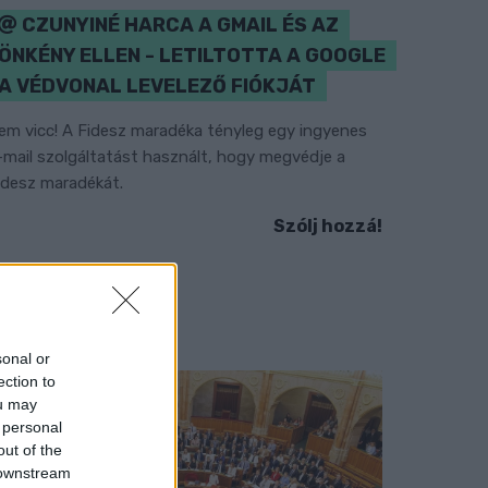
CZUNYINÉ HARCA A GMAIL ÉS AZ
ÖNKÉNY ELLEN - LETILTOTTA A GOOGLE
A VÉDVONAL LEVELEZŐ FIÓKJÁT
em vicc! A Fidesz maradéka tényleg egy ingyenes
-mail szolgáltatást használt, hogy megvédje a
idesz maradékát.
Szólj hozzá!
sonal or
ection to
ou may
 personal
out of the
 downstream