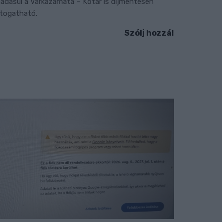
áadásul a Várkazamata – Kőtár is díjmentesen
átogatható.
Szólj hozzá!