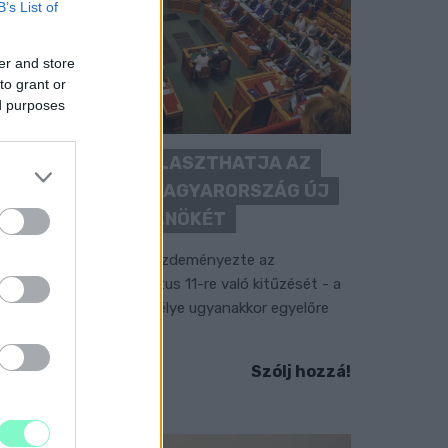
B’s List of
er and store
to grant or
ed purposes
KEDDEN MEGVÁLASZTHATJA AZ
ORSZÁGGYŰLÉS MAGYARORSZÁG ÚJ
KÖZTÁRSASÁGI ELNÖKÉT
 TISZA Párt frakciója kezdeményezte az
llamfőválasztás augusztus 11-re való kitűzését - a
ormánypárti jelölt személye ugyanakkor egyelőre
em ismert.
Szólj hozzá!