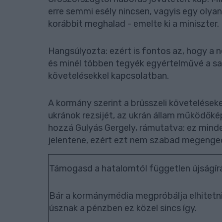
erre semmi esély nincsen, vagyis egy oly
korábbit meghalad - emelte ki a miniszter.
Hangsúlyozta: ezért is fontos az, hogy a 
és minél többen tegyék egyértelművé a saj
követelésekkel kapcsolatban.
A kormány szerint a brüsszeli követeléseket
ukránok rezsijét, az ukrán állam működőké
hozzá Gulyás Gergely, rámutatva: ez minde
jelentene, ezért ezt nem szabad megenged
Támogasd a hatalomtól független újságírá
Bár a kormánymédia megpróbálja elhitetni
úsznak a pénzben ez közel sincs így.