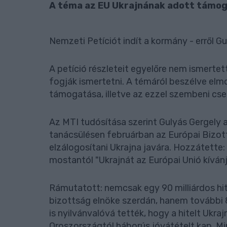
A téma az EU Ukrajnának adott támog
Nemzeti Petíciót indít a kormány - erről G
A petíció részleteit egyelőre nem ismerte
fogják ismertetni. A témáról beszélve elm
támogatása, illetve az ezzel szembeni cs
Az MTI tudósítása szerint Gulyás Gergely a
tanácsülésen februárban az Európai Bizot
elzálogosítani Ukrajna javára. Hozzátette:
mostantól "Ukrajnát az Európai Unió kívánja
Rámutatott: nemcsak egy 90 milliárdos hite
bizottság elnöke szerdán, hanem további 8
is nyilvánvalóvá tették, hogy a hitelt Ukraj
Oroszországtól háborús jóvátételt kap. M