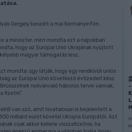
atása.
ulyás Gergely beszélt a mai Kormányinfón.
tte a miniszter, mint mondta ezt a napokban
ondta, hogy az Európai Unió Ukrajának nyújtott
ekélyebb magyar támogatás lesz.
zt mondta: úgy látják, hogy egy rendkívüli uniós
tság az Európai Unió következő évtizedeit kész
 Brüsszelnek nyilvánvaló háborús tervei vannak,
–
 fizetni".
K
L
lről van szó, amit hivatalosan is bejelentett a
00 milliárd eurót követel Ukrajna Európától. Azt
I
nának csak akkor kellene visszafizetnie, ha
k
inden épeszű ember ma a világban tudja, hogy