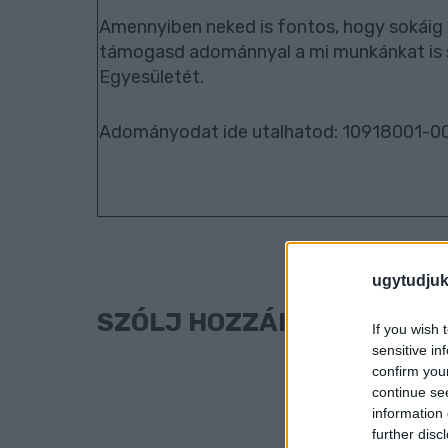
Amennyiben neked is fontos, hogy sokáig 
támogasd adománnyal a mi munkánkat is 
Egyesületét.
Adományodat ide utalhatod: 10918001-
ugytudjuk
SZÓLJ HOZZÁ!
If you wish 
sensitive in
confirm you
continue se
information 
further disc