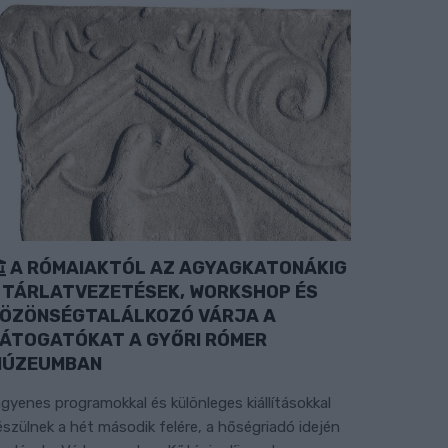
A RÓMAIAKTÓL AZ AGYAGKATONÁKIG
 TÁRLATVEZETÉSEK, WORKSHOP ÉS
ÖZÖNSÉGTALÁLKOZÓ VÁRJA A
ÁTOGATÓKAT A GYŐRI RÓMER
MÚZEUMBAN
ngyenes programokkal és különleges kiállításokkal
észülnek a hét második felére, a hőségriadó idején