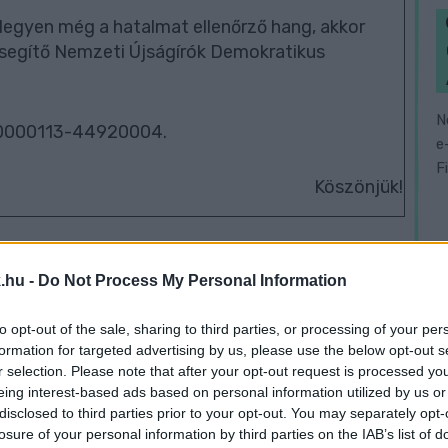
legyen még a hatalmat ellenőrző hang, akkor
segítő Nemzeti Újságírók Demokratikus
N
00000113-44920004.
e
F
Köszönjük!
.hu -
Do Not Process My Personal Information
to opt-out of the sale, sharing to third parties, or processing of your per
formation for targeted advertising by us, please use the below opt-out s
r selection. Please note that after your opt-out request is processed y
eing interest-based ads based on personal information utilized by us or
disclosed to third parties prior to your opt-out. You may separately opt-
losure of your personal information by third parties on the IAB’s list of