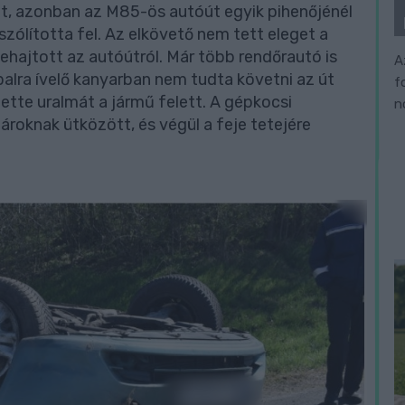
ult, azonban az M85-ös autóút egyik pihenőjénél
szólította fel. Az elkövető nem tett eleget a
lehajtott az autóútról. Már több rendőrautó is
A
balra ívelő kanyarban nem tudta követni az út
f
ette uralmát a jármű felett. A gépkocsi
n
 ároknak ütközött, és végül a feje tetejére