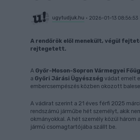
ugytudjuk.hu
2026-01-13 08:56:53
A rendőrök elől menekült, végül fejte
rejtegetett.
A
Győr-Moson-Sopron Vármegyei Főü
a
Győri Járási Ügyészség
vádat emelt eg
embercsempészés közben okozott balese
A vádirat szerint a 21 éves férfi 2025 má
rendszámú járműbe hét személyt, akik ne
okmányokkal. A hét személy közül három a 
jármű csomagtartójába szállt be.