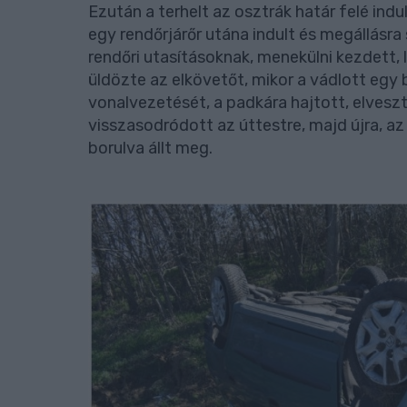
Ezután a terhelt az osztrák határ felé ind
egy rendőrjárőr utána indult és megállásra 
rendőri utasításoknak, menekülni kezdett, 
üldözte az elkövetőt, mikor a vádlott egy 
vonalvezetését, a padkára hajtott, elveszt
visszasodródott az úttestre, majd újra, az
borulva állt meg.