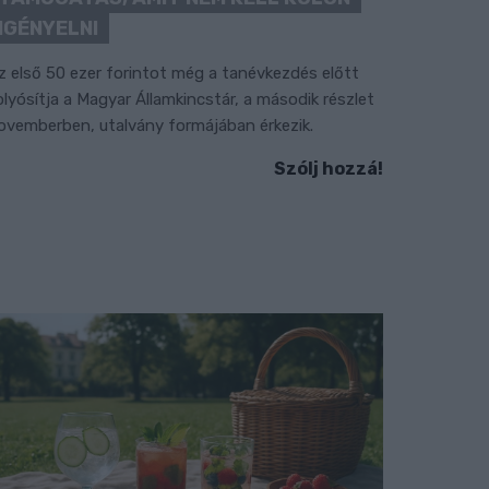
IGÉNYELNI
z első 50 ezer forintot még a tanévkezdés előtt
olyósítja a Magyar Államkincstár, a második részlet
ovemberben, utalvány formájában érkezik.
Szólj hozzá!