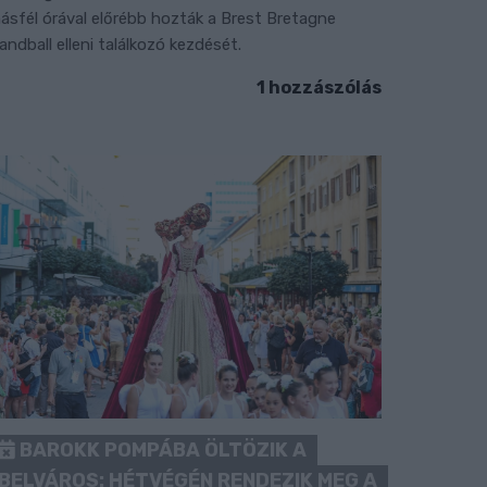
ásfél órával előrébb hozták a Brest Bretagne
andball elleni találkozó kezdését.
1 hozzászólás
BAROKK POMPÁBA ÖLTÖZIK A
BELVÁROS: HÉTVÉGÉN RENDEZIK MEG A