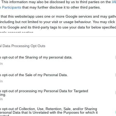
. This information may also be disclosed by us to third parties on the
IA
Participants
that may further disclose it to other third parties.
ített embercsempészés és közúti baleset
 that this website/app uses one or more Google services and may gath
including but not limited to your visit or usage behaviour. You may click 
almazati szabályok alapján vele szemben akár
 to Google and its third-party tags to use your data for below specifi
iszabható.
ogle consent section.
 Soproni Járásbíróság fogja meghozni.
l Data Processing Opt Outs
o opt-out of the Sharing of my personal data.
In
o opt-out of the Sale of my Personal Data.
J
In
é
é
to opt-out of processing my Personal Data for Targeted
ti baleset
ing.
In
o opt-out of Collection, Use, Retention, Sale, and/or Sharing
ersonal Data that Is Unrelated with the Purposes for which it
lected.