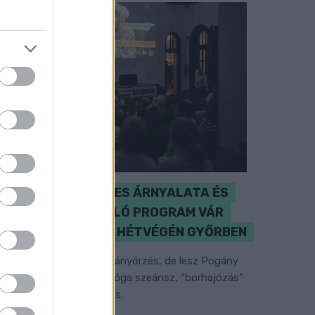
A BAROKK ÖSSZES ÁRNYALATA ÉS
MÉG EGY SOR KIVÁLÓ PROGRAM VÁR
MINDENKIT EZEN A HÉTVÉGÉN GYŐRBEN
özéppontban a hagyományőrzés, de lesz Pogány
nduló és Majka koncert, jóga szeánsz, “borhajózás”
s egy csomó minden más.