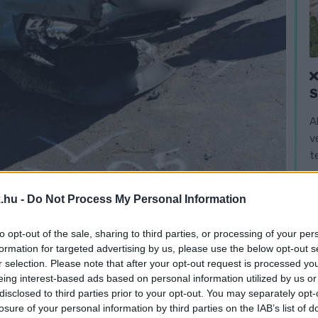
A
v
t
.hu -
Do Not Process My Personal Information
ég
to opt-out of the sale, sharing to third parties, or processing of your per
k közül ketten súlyos sérüléseket, egy személy
formation for targeted advertising by us, please use the below opt-out s
r selection. Please note that after your opt-out request is processed y
eing interest-based ads based on personal information utilized by us or
disclosed to third parties prior to your opt-out. You may separately opt-
ntóföldön, azonban a rendőrök utolérték és
losure of your personal information by third parties on the IAB’s list of