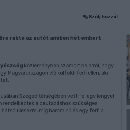
Szólj hozzá!
tőre rakta az autót amiben hét embert
gyészség
közleményben számolt be arról, hogy
y Magyarországon élő külföldi férfi ellen, aki
tet.
rciusában Szeged térségében vett fel egy lengyel
m rendelkeztek a beutazáshoz szükséges
hátsó ülésekre, míg három nő és egy férfi a