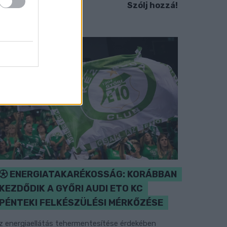
Szólj hozzá!
ENERGIATAKARÉKOSSÁG: KORÁBBAN
KEZDŐDIK A GYŐRI AUDI ETO KC
PÉNTEKI FELKÉSZÜLÉSI MÉRKŐZÉSE
z energiaellátás tehermentesítése érdekében