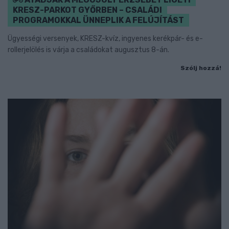
KRESZ-PARKOT GYŐRBEN – CSALÁDI
PROGRAMOKKAL ÜNNEPLIK A FELÚJÍTÁST
Ügyességi versenyek, KRESZ-kvíz, ingyenes kerékpár- és e-
rollerjelölés is várja a családokat augusztus 8-án.
Szólj hozzá!