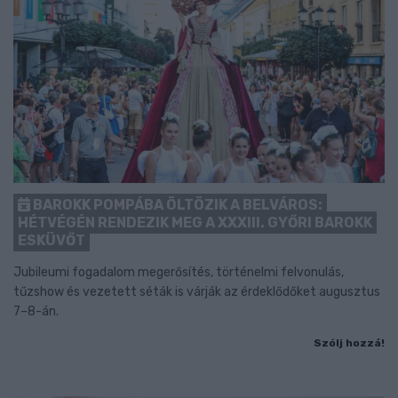
BAROKK POMPÁBA ÖLTÖZIK A BELVÁROS:
HÉTVÉGÉN RENDEZIK MEG A XXXIII. GYŐRI BAROKK
ESKÜVŐT
Jubileumi fogadalom megerősítés, történelmi felvonulás,
tűzshow és vezetett séták is várják az érdeklődőket augusztus
7–8-án.
Szólj hozzá!