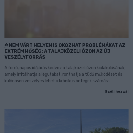
NEM VÁRT HELYEN IS OKOZHAT PROBLÉMÁKAT AZ
EXTRÉM HŐSÉG: A TALAJKÖZELI ÓZON AZ ÚJ
VESZÉLYFORRÁS
A forró, napos időjárás kedvez a talajközeli ózon kialakulásának,
amely irritálhatja a légutakat, ronthatja a tüdő működését és
különösen veszélyes lehet a krónikus betegek számára.
Szólj hozzá!