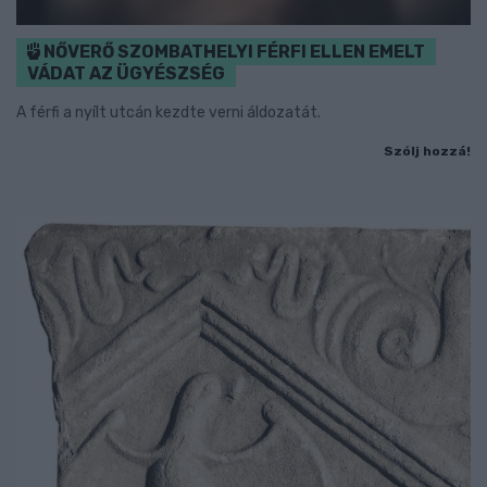
NŐVERŐ SZOMBATHELYI FÉRFI ELLEN EMELT
VÁDAT AZ ÜGYÉSZSÉG
A férfi a nyílt utcán kezdte verni áldozatát.
Szólj hozzá!