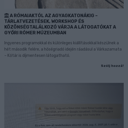
A RÓMAIAKTÓL AZ AGYAGKATONÁKIG –
TÁRLATVEZETÉSEK, WORKSHOP ÉS
KÖZÖNSÉGTALÁLKOZÓ VÁRJA A LÁTOGATÓKAT A
GYŐRI RÓMER MÚZEUMBAN
Ingyenes programokkal és különleges kiállításokkal készülnek a
hét második felére, a hőségriadó idején ráadásul a Várkazamata
– Kőtár is díjmentesen látogatható.
Szólj hozzá!