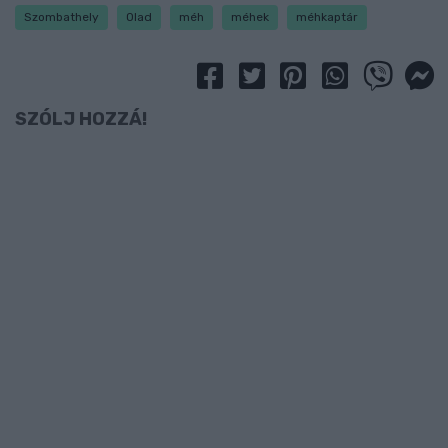
Szombathely
Olad
méh
méhek
méhkaptár
SZÓLJ HOZZÁ!