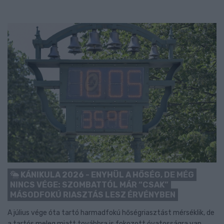
KÁNIKULA 2026 - ENYHÜL A HŐSÉG, DE MÉG
NINCS VÉGE: SZOMBATTÓL MÁR “CSAK”
MÁSODFOKÚ RIASZTÁS LESZ ÉRVÉNYBEN
A július vége óta tartó harmadfokú hőségriasztást mérséklik, de
a tartós meleg miatt továbbra is fokozott óvatosságra van