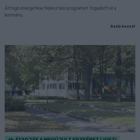
Átfogó energetikai fejlesztési programot fogadott el a
kormány.
Szólj hozzá!
ÁTADJÁK A MEGÚJULT ERZSÉBET LIGETI