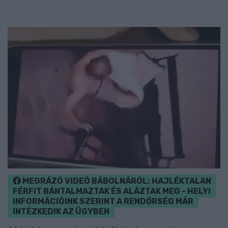
MEGRÁZÓ VIDEÓ BÁBOLNÁRÓL: HAJLÉKTALAN
FÉRFIT BÁNTALMAZTAK ÉS ALÁZTAK MEG - HELYI
INFORMÁCIÓINK SZERINT A RENDŐRSÉG MÁR
INTÉZKEDIK AZ ÜGYBEN