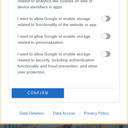
related to analytics like cookies on web or
device identifiers in apps.
I want to allow Google to enable storage
related to functionality of the website or app.
I want to allow Google to enable storage
related to personalization.
ENERGIATAKARÉKOSSÁG: KORÁBBAN KEZDŐDIK
A GYŐRI AUDI ETO KC PÉNTEKI FELKÉSZÜLÉSI
I want to allow Google to enable storage
MÉRKŐZÉSE
related to security, including authentication
functionality and fraud prevention, and other
Az energiaellátás tehermentesítése érdekében másfél órával
user protection.
előrébb hozták a Brest Bretagne Handball elleni találkozó
kezdését.
1 hozzászólás
CONFIRM
Data Deletion
Data Access
Privacy Policy