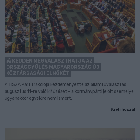
KEDDEN MEGVÁLASZTHATJA AZ
ORSZÁGGYŰLÉS MAGYARORSZÁG ÚJ
KÖZTÁRSASÁGI ELNÖKÉT
A TISZA Párt frakciója kezdeményezte az államfőválasztás
augusztus 11-re való kitűzését - a kormánypárti jelölt személye
ugyanakkor egyelőre nem ismert.
Szólj hozzá!