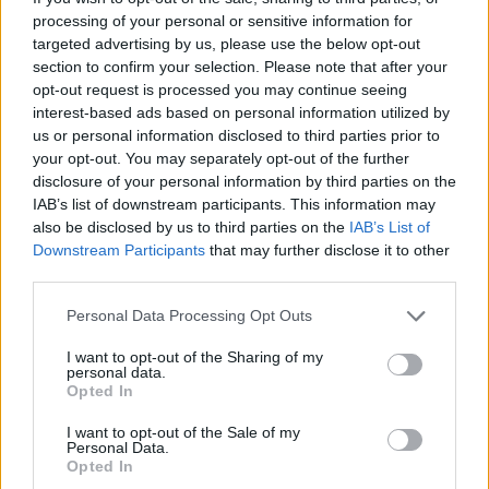
processing of your personal or sensitive information for
ÖRÖMHÍR: TÍZ ÉVE NEM VOLT ILYEN ALACSONY AZ
targeted advertising by us, please use the below opt-out
INFLÁCIÓ MAGYARORSZÁGON
section to confirm your selection. Please note that after your
opt-out request is processed you may continue seeing
Júliusban mindössze 1,2 százalékkal emelkedtek éves
interest-based ads based on personal information utilized by
összevetésben a fogyasztói árak, miközben az élelmiszerek ára
us or personal information disclosed to third parties prior to
már csökkent.
your opt-out. You may separately opt-out of the further
disclosure of your personal information by third parties on the
Szólj hozzá!
IAB’s list of downstream participants. This information may
also be disclosed by us to third parties on the
IAB’s List of
Downstream Participants
that may further disclose it to other
third parties.
Please note that this website/app uses one or more Google
Personal Data Processing Opt Outs
services and may gather and store information including but
not limited to your visit or usage behaviour. You may click to
I want to opt-out of the Sharing of my
personal data.
grant or deny consent to Google and its third-party tags to
Opted In
use your data for below specified purposes in below Google
consent section.
I want to opt-out of the Sale of my
Personal Data.
Opted In