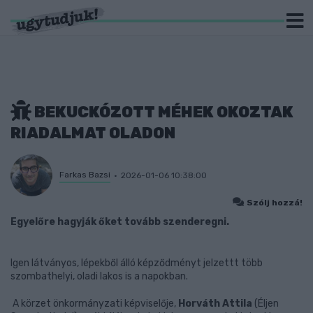
BEKUCKÓZOTT MÉHEK OKOZTAK
RIADALMAT OLADON
Farkas Bazsi
2026-01-06 10:38:00
Szólj hozzá!
Egyelőre hagyják őket tovább szenderegni.
Igen látványos, lépekből álló képződményt jelzettt több
szombathelyi, oladi lakos is a napokban.
A körzet önkormányzati képviselője,
Horváth Attila
(Éljen