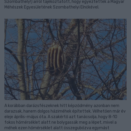
Szombathely!) arról tájékoztatott, hogy egyeztettek a Magyar
Méhészek Egyesületének Szombathelyi Elnökével.
A korábban darázsfészeknek hitt képződmény azonban nem
darazsak, hanem dolgos háziméhek építettek. Vélhetően már év
eleje április-május óta. A szakértő azt tanácsolja, hogy 8-10
fokos hőmérséklet alatt ne bolygassák meg a lépet, mivel a
méhek ezen hőmérséklet alatt összegubózva egymást