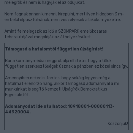
melegítik és nem is hagyják el az odujukat.
Nem fognak onnan kimenni, kirepülni, mert ilyen hidegben 3 m-
en belül elpusztulnának, nem veszélyesek a lakókörnyezetre.
Amint felmelegszik az idő a SZOMPARK emelőkosaras
teherautójával megoldják az áthelyezésüket.
Támogasd a hatalomtól független újságírást!
Bár a kormánymédia megpróbálja elhitetni, hogy a tőlük
független szerkesztőségek úsznak a pénzben ez közel sincs így.
Amennyiben neked is fontos, hogy sokáig legyen még a
hatalmat ellenőrző hang, akkor támogasd adománnyal a mi
munkánkat is segítő Nemzeti Újságírók Demokratikus
Egyesületét.
Adományodat ide utalhatod: 10918001-00000113-
44920004.
Köszönjük!