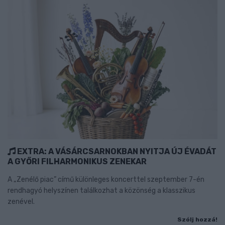
EXTRA: A VÁSÁRCSARNOKBAN NYITJA ÚJ ÉVADÁT
A GYŐRI FILHARMONIKUS ZENEKAR
A „Zenélő piac” című különleges koncerttel szeptember 7-én
rendhagyó helyszínen találkozhat a közönség a klasszikus
zenével.
Szólj hozzá!