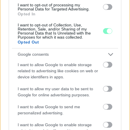
I want to opt-out of processing my
Personal Data for Targeted Advertising.
Opted In
I want to opt-out of Collection, Use,
A BAROKK ÖSSZES ÁRNYALATA ÉS MÉG EGY SOR
Retention, Sale, and/or Sharing of my
KIVÁLÓ PROGRAM VÁR MINDENKIT EZEN A HÉTVÉGÉN
Personal Data that Is Unrelated with the
Purposes for which it was collected.
GYŐRBEN
Opted Out
Középpontban a hagyományőrzés, de lesz Pogány Induló és
Majka koncert, jóga szeánsz, “borhajózás” és egy csomó minden
Google consents
más.
I want to allow Google to enable storage
related to advertising like cookies on web or
Szólj hozzá!
device identifiers in apps.
I want to allow my user data to be sent to
Google for online advertising purposes.
I want to allow Google to send me
personalized advertising.
I want to allow Google to enable storage