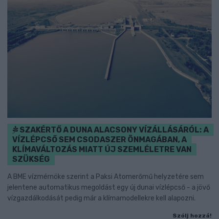
SZAKÉRTŐ A DUNA ALACSONY VÍZÁLLÁSÁRÓL: A
VÍZLÉPCSŐ SEM CSODASZER ÖNMAGÁBAN, A
KLÍMAVÁLTOZÁS MIATT ÚJ SZEMLÉLETRE VAN
SZÜKSÉG
A BME vízmérnöke szerint a Paksi Atomerőmű helyzetére sem
jelentene automatikus megoldást egy új dunai vízlépcső - a jövő
vízgazdálkodását pedig már a klímamodellekre kell alapozni.
Szólj hozzá!