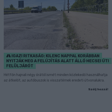
IGAZI RITKASÁG: KILENC NAPPAL KORÁBBAN
NYITJÁK MEG A FELÚJÍTÁS ALATT ÁLLÓ HECSEI ÚTI
FELÜLJÁRÓT
Hétfőn hajnali négy órától ismét minden közlekedő használhatja
az átkelőt, az autóbuszok is visszatérnek eredeti útvonalukra.
Szólj hozzá!