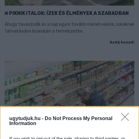
PIKNIK ITALOK: ÍZEK ÉS ÉLMÉNYEK A SZABADBAN
Ahogy tavaszodik és a nap egyre tovább marad velünk, sokaknak
támad kedve kirándulni a természetbe.
Szólj hozzá!
ugytudjuk.hu -
Do Not Process My Personal
Information
If you wish to opt-out of the sale, sharing to third parties, or