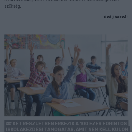
szükség.
Szólj hozzá!
KÉT RÉSZLETBEN ÉRKEZIK A 100 EZER FORINTOS
ISKOLAKEZDÉSI TÁMOGATÁS, AMIT NEM KELL KÜLÖN