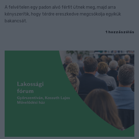
A felvételen egy padon alvó férfit ütnek meg, majd arra
kényszerítik, hogy térdre ereszkedve megcsókolja egyikük
bakancsát.
1 hozzászólás