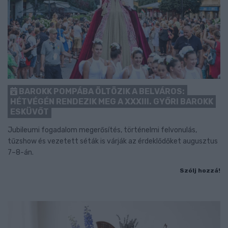
BAROKK POMPÁBA ÖLTÖZIK A BELVÁROS:
HÉTVÉGÉN RENDEZIK MEG A XXXIII. GYŐRI BAROKK
ESKÜVŐT
Jubileumi fogadalom megerősítés, történelmi felvonulás,
tűzshow és vezetett séták is várják az érdeklődőket augusztus
7–8-án.
Szólj hozzá!