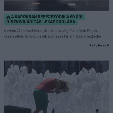
A NAPOKBAN BEFEJEZŐDIK A GYŐRI
DÍSZKIVILÁGÍTÁS LEKAPCSOLÁSA
A város 77 helyszínén zajlik a munkavégzés, a Győr Projekt
kezelésében lévő épületek egy részét is érinti az intézkedés.
Szólj hozzá!