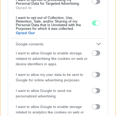
Personal Data for Targeted Advertising.
Opted In
I want to opt-out of Collection, Use,
Retention, Sale, and/or Sharing of my
Personal Data that Is Unrelated with the
Purposes for which it was collected.
Opted Out
CZUNYINÉ HARCA A GMAIL ÉS AZ ÖNKÉNY ELLEN
Google consents
- LETILTOTTA A GOOGLE A VÉDVONAL LEVELEZŐ
FIÓKJÁT
I want to allow Google to enable storage
related to advertising like cookies on web or
Nem vicc! A Fidesz maradéka tényleg egy ingyenes e-mail
device identifiers in apps.
szolgáltatást használt, hogy megvédje a Fidesz maradékát.
I want to allow my user data to be sent to
Szólj hozzá!
Google for online advertising purposes.
I want to allow Google to send me
personalized advertising.
I want to allow Google to enable storage
related to analytics like cookies on web or