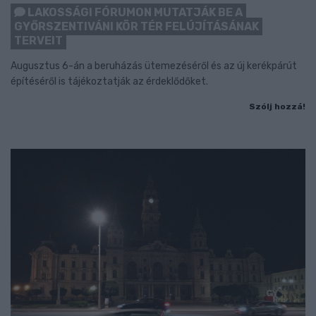
LAKOSSÁGI FÓRUMON MUTATJÁK BE A
GYŐRSZENTIVÁNI KÖR TÉR FELÚJÍTÁSÁNAK
TERVEIT
Augusztus 6-án a beruházás ütemezéséről és az új kerékpárút
építéséről is tájékoztatják az érdeklődőket.
Szólj hozzá!