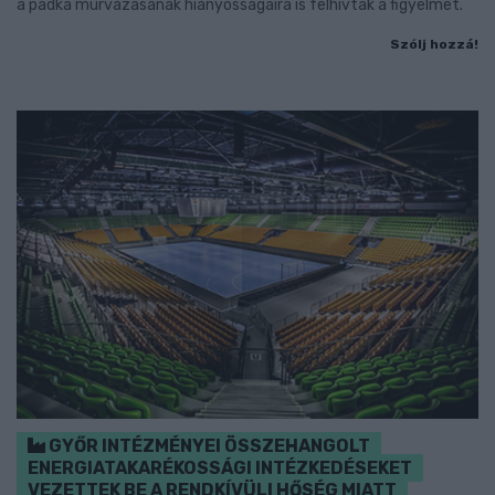
a padka murvázásának hiányosságaira is felhívták a figyelmet.
Szólj hozzá!
GYŐR INTÉZMÉNYEI ÖSSZEHANGOLT
ENERGIATAKARÉKOSSÁGI INTÉZKEDÉSEKET
VEZETTEK BE A RENDKÍVÜLI HŐSÉG MIATT