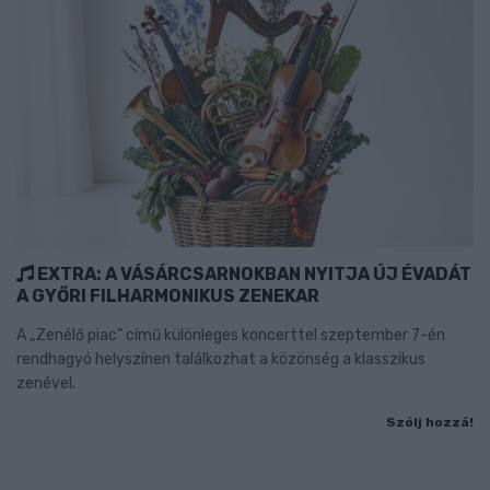
EXTRA: A VÁSÁRCSARNOKBAN NYITJA ÚJ ÉVADÁT
A GYŐRI FILHARMONIKUS ZENEKAR
A „Zenélő piac” című különleges koncerttel szeptember 7-én
rendhagyó helyszínen találkozhat a közönség a klasszikus
zenével.
Szólj hozzá!