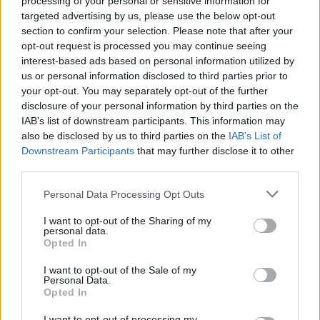
processing of your personal or sensitive information for
targeted advertising by us, please use the below opt-out
section to confirm your selection. Please note that after your
opt-out request is processed you may continue seeing
A RÓMAIAKTÓL AZ AGYAGKATONÁKIG –
interest-based ads based on personal information utilized by
TÁRLATVEZETÉSEK, WORKSHOP ÉS
us or personal information disclosed to third parties prior to
KÖZÖNSÉGTALÁLKOZÓ VÁRJA A LÁTOGATÓKAT A
your opt-out. You may separately opt-out of the further
GYŐRI RÓMER MÚZEUMBAN
disclosure of your personal information by third parties on the
IAB’s list of downstream participants. This information may
Ingyenes programokkal és különleges kiállításokkal készülnek a
also be disclosed by us to third parties on the
IAB’s List of
hét második felére, a hőségriadó idején ráadásul a Várkazamata
Downstream Participants
that may further disclose it to other
– Kőtár is díjmentesen látogatható.
third parties.
Szólj hozzá!
Please note that this website/app uses one or more Google
Personal Data Processing Opt Outs
services and may gather and store information including but
not limited to your visit or usage behaviour. You may click to
I want to opt-out of the Sharing of my
personal data.
grant or deny consent to Google and its third-party tags to
Opted In
use your data for below specified purposes in below Google
consent section.
I want to opt-out of the Sale of my
Personal Data.
Opted In
I want to opt-out of processing my