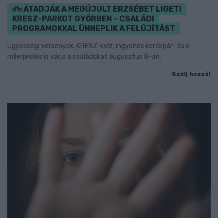
ÁTADJÁK A MEGÚJULT ERZSÉBET LIGETI
KRESZ-PARKOT GYŐRBEN – CSALÁDI
PROGRAMOKKAL ÜNNEPLIK A FELÚJÍTÁST
Ügyességi versenyek, KRESZ-kvíz, ingyenes kerékpár- és e-
rollerjelölés is várja a családokat augusztus 8-án.
Szólj hozzá!