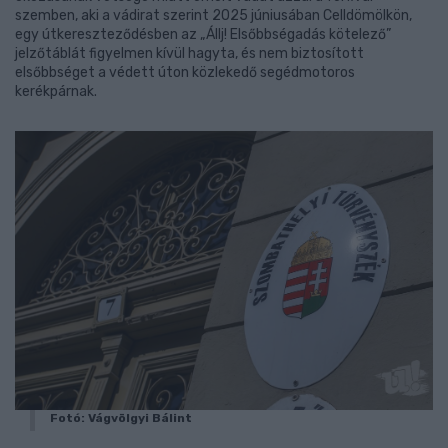
szemben, aki a vádirat szerint 2025 júniusában Celldömölkön,
egy útkereszteződésben az „Állj! Elsőbbségadás kötelező”
jelzőtáblát figyelmen kívül hagyta, és nem biztosított
elsőbbséget a védett úton közlekedő segédmotoros
kerékpárnak.
Fotó: Vágvölgyi Bálint