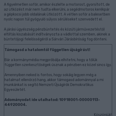
A figyelmetlen sofőr, amikor észlelte a motorost, gyorsított, de
az ütközést már nem tudta elkerülni, a segédmotoros kerékpár
a gépkocsi jobb oldalának ütközött. A vétlen sofőr a balesetben
nyolc napon túl gyógyuló súlyos sérüléseket szenvedett el.
A járási ügyészség pénzbüntetés és közúti járművezetéstől
eltiltás kiszabását indítványozta a vádlottal szemben, akinek a
büntetőjogi felelősségéről a Sárvári Járásbíróság fog dönteni.
Támogasd a hatalomtól független újságírást!
Bár a kormánymédia megpróbálja elhitetni, hogy a tőlük
független szerkesztőségek úsznak a pénzben ez közel sincs így.
Amennyiben neked is fontos, hogy sokáig legyen még a
hatalmat ellenőrző hang, akkor támogasd adománnyal a mi
munkánkat is segítő Nemzeti Újságírók Demokratikus
Egyesületét.
Adományodat ide utalhatod: 10918001-00000113-
44920004.
Köszönjük!