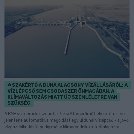
SZAKÉRTŐ A DUNA ALACSONY VÍZÁLLÁSÁRÓL: A
VÍZLÉPCSŐ SEM CSODASZER ÖNMAGÁBAN, A
KLÍMAVÁLTOZÁS MIATT ÚJ SZEMLÉLETRE VAN
SZÜKSÉG
A BME vízmérnöke szerint a Paksi Atomerőmű helyzetére sem
jelentene automatikus megoldást egy új dunai vízlépcső - a jövő
vízgazdálkodását pedig már a klímamodellekre kell alapozni.