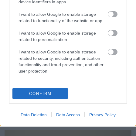
device identifiers in apps.
I want to allow Google to enable storage
related to functionality of the website or app.
I want to allow Google to enable storage
related to personalization.
I want to allow Google to enable storage
related to security, including authentication
KEDDEN MEGVÁLASZTHATJA AZ
functionality and fraud prevention, and other
ORSZÁGGYŰLÉS MAGYARORSZÁG ÚJ
user protection.
KÖZTÁRSASÁGI ELNÖKÉT
A TISZA Párt frakciója kezdeményezte az államfőválasztás
CONFIRM
augusztus 11-re való kitűzését - a kormánypárti jelölt személye
ugyanakkor egyelőre nem ismert.
Szólj hozzá!
Data Deletion
Data Access
Privacy Policy