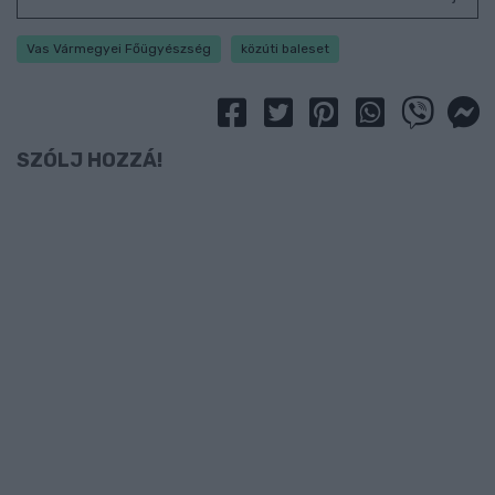
Vas Vármegyei Főügyészség
közúti baleset
SZÓLJ HOZZÁ!