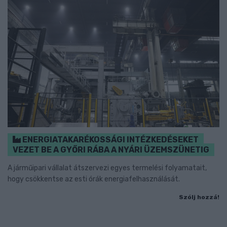
ENERGIATAKARÉKOSSÁGI INTÉZKEDÉSEKET
VEZET BE A GYŐRI RÁBA A NYÁRI ÜZEMSZÜNETIG
A járműipari vállalat átszervezi egyes termelési folyamatait,
hogy csökkentse az esti órák energiafelhasználását.
Szólj hozzá!