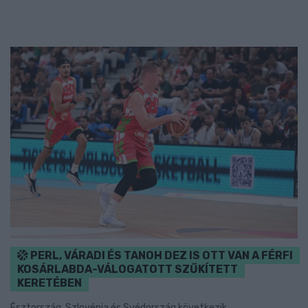
PERL, VÁRADI ÉS TANOH DEZ IS OTT VAN A FÉRFI
KOSÁRLABDA-VÁLOGATOTT SZŰKÍTETT
KERETÉBEN
Észtország, Szlovénia és Svédország következik.