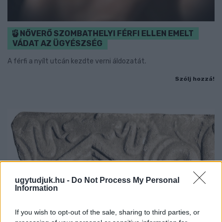
NŐVERŐ SZOMBATHELYI FÉRFI ELLEN EMELT
VÁDAT AZ ÜGYÉSZSÉG
A férfi a nyílt utcán kezdte verni áldozatát.
Szólj hozzá!
ugytudjuk.hu -
Do Not Process My Personal
Information
If you wish to opt-out of the sale, sharing to third parties, or