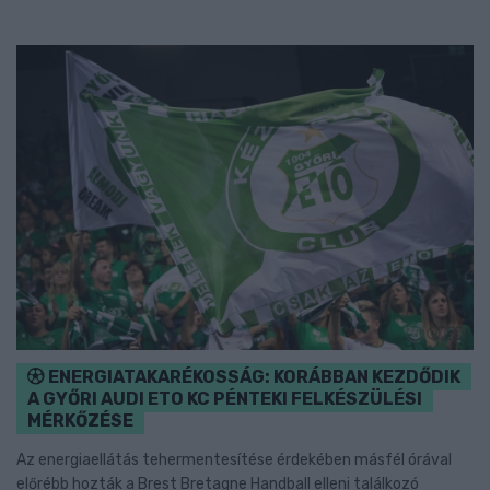
ENERGIATAKARÉKOSSÁG: KORÁBBAN KEZDŐDIK
A GYŐRI AUDI ETO KC PÉNTEKI FELKÉSZÜLÉSI
MÉRKŐZÉSE
Az energiaellátás tehermentesítése érdekében másfél órával
előrébb hozták a Brest Bretagne Handball elleni találkozó