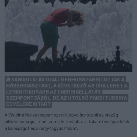
KÁNIKULA-AKTUÁL: MEGHOSSZABBÍTOTTÁK A
HŐSÉGRIASZTÁST, A KÖVETKEZŐ 48 ÓRA LEHET A
LEGKRITIKUSABB AZ ENERGIAELLÁTÁS
SZEMPONTJÁBÓL, DE AZ UTOLSÓ PAKSI TURBINA
EGYELŐRE KITART
A Védelmi Munkacsoport szerint egyelőre stabil az ország
villamosenergia-rendszere, de továbbra is takarékosságra kérik
a lakosságot és a nagyfogyasztókat.