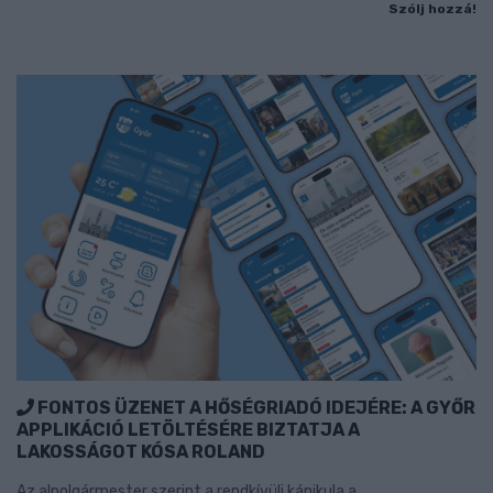
Szólj hozzá!
FONTOS ÜZENET A HŐSÉGRIADÓ IDEJÉRE: A GYŐR
APPLIKÁCIÓ LETÖLTÉSÉRE BIZTATJA A
LAKOSSÁGOT KÓSA ROLAND
Az alpolgármester szerint a rendkívüli kánikula a