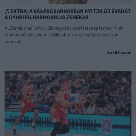
EXTRA: A VÁSÁRCSARNOKBAN NYITJA ÚJ ÉVADÁT
A GYŐRI FILHARMONIKUS ZENEKAR
A „Zenélő piac” című különleges koncerttel szeptember 7-én
rendhagyó helyszínen találkozhat a közönség a klasszikus
zenével.
Szólj hozzá!