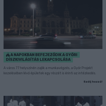
A NAPOKBAN BEFEJEZŐDIK A GYŐRI
DÍSZKIVILÁGÍTÁS LEKAPCSOLÁSA
A város 77 helyszínén zajlik a munkavégzés, a Győr Projekt
kezelésében lévő épületek egy részét is érinti az intézkedés.
Szólj hozzá!