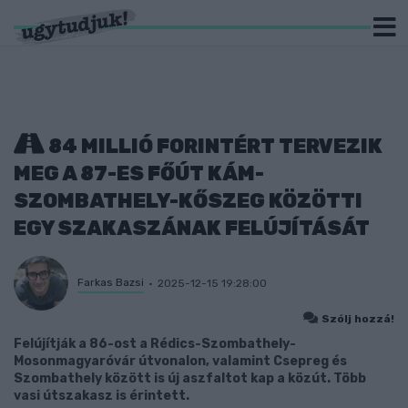
84 MILLIÓ FORINTÉRT TERVEZIK
MEG A 87-ES FŐÚT KÁM-
SZOMBATHELY-KŐSZEG KÖZÖTTI
EGY SZAKASZÁNAK FELÚJÍTÁSÁT
Farkas Bazsi
2025-12-15 19:28:00
Szólj hozzá!
Felújítják a 86-ost a Rédics-Szombathely-
Mosonmagyaróvár útvonalon, valamint Csepreg és
Szombathely között is új aszfaltot kap a közút. Több
vasi útszakasz is érintett.