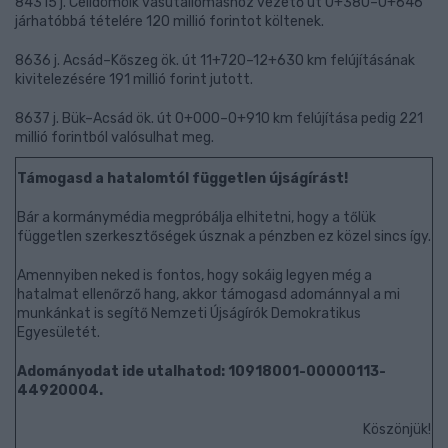
84315 j. Celldömölk vasútállomáshoz vezető út 0+380–0+646
járhatóbbá tételére 120 millió forintot költenek.
8636 j. Acsád–Kőszeg ök. út 11+720–12+630 km felújításának
kivitelezésére 191 millió forint jutott.
8637 j. Bük–Acsád ök. út 0+000–0+910 km felújítása pedig 221
millió forintból valósulhat meg.
Támogasd a hatalomtól független újságírást!
Bár a kormánymédia megpróbálja elhitetni, hogy a tőlük
független szerkesztőségek úsznak a pénzben ez közel sincs így.
Amennyiben neked is fontos, hogy sokáig legyen még a
hatalmat ellenőrző hang, akkor támogasd adománnyal a mi
munkánkat is segítő Nemzeti Újságírók Demokratikus
Egyesületét.
Adományodat ide utalhatod: 10918001-00000113-
44920004.
Köszönjük!