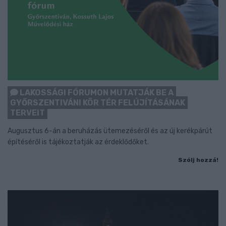
LAKOSSÁGI FÓRUMON MUTATJÁK BE A
GYŐRSZENTIVÁNI KÖR TÉR FELÚJÍTÁSÁNAK
TERVEIT
Augusztus 6-án a beruházás ütemezéséről és az új kerékpárút
építéséről is tájékoztatják az érdeklődőket.
Szólj hozzá!