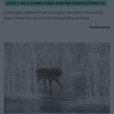
VEZET BE A GYŐRI RÁBA A NYÁRI ÜZEMSZÜNETIG
A járműipari vállalat átszervezi egyes termelési folyamatait,
hogy csökkentse az esti órák energiafelhasználását.
Szólj hozzá!