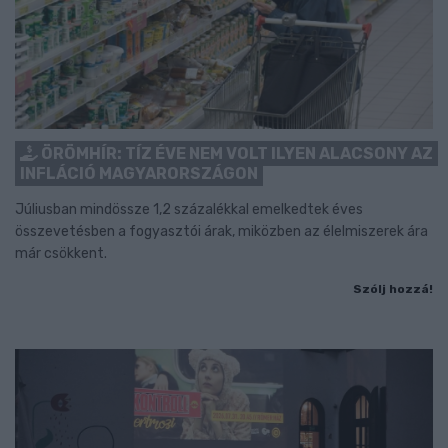
ÖRÖMHÍR: TÍZ ÉVE NEM VOLT ILYEN ALACSONY AZ
INFLÁCIÓ MAGYARORSZÁGON
Júliusban mindössze 1,2 százalékkal emelkedtek éves
összevetésben a fogyasztói árak, miközben az élelmiszerek ára
már csökkent.
Szólj hozzá!