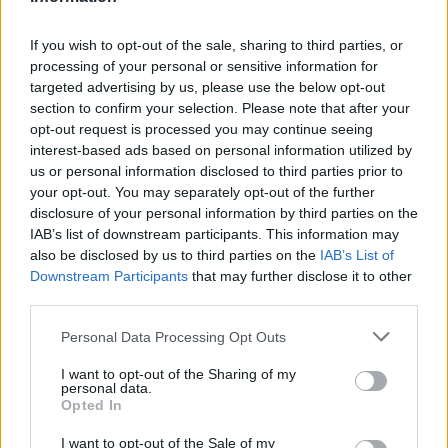
If you wish to opt-out of the sale, sharing to third parties, or
processing of your personal or sensitive information for
targeted advertising by us, please use the below opt-out
section to confirm your selection. Please note that after your
MAGYAR PÉTER: 868 MILLIÁRD FORINTOS
opt-out request is processed you may continue seeing
BERUHÁZÁSI CSOMAGGAL ERŐSÍTIK
interest-based ads based on personal information utilized by
MAGYARORSZÁG ENERGIAELLÁTÁSÁT, MIKÖZBEN
us or personal information disclosed to third parties prior to
TOVÁBBRA IS KRITIKUS NAPOK ELÉ NÉZ AZ ORSZÁG
your opt-out. You may separately opt-out of the further
Átfogó energetikai fejlesztési programot fogadott el a
disclosure of your personal information by third parties on the
kormány.
IAB’s list of downstream participants. This information may
also be disclosed by us to third parties on the
IAB’s List of
Szólj hozzá!
Downstream Participants
that may further disclose it to other
third parties.
Please note that this website/app uses one or more Google
Personal Data Processing Opt Outs
services and may gather and store information including but
not limited to your visit or usage behaviour. You may click to
I want to opt-out of the Sharing of my
personal data.
grant or deny consent to Google and its third-party tags to
Opted In
use your data for below specified purposes in below Google
consent section.
I want to opt-out of the Sale of my