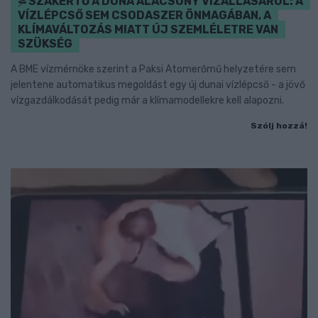
SZAKÉRTŐ A DUNA ALACSONY VÍZÁLLÁSÁRÓL: A
VÍZLÉPCSŐ SEM CSODASZER ÖNMAGÁBAN, A
KLÍMAVÁLTOZÁS MIATT ÚJ SZEMLÉLETRE VAN
SZÜKSÉG
A BME vízmérnöke szerint a Paksi Atomerőmű helyzetére sem
jelentene automatikus megoldást egy új dunai vízlépcső - a jövő
vízgazdálkodását pedig már a klímamodellekre kell alapozni.
Szólj hozzá!