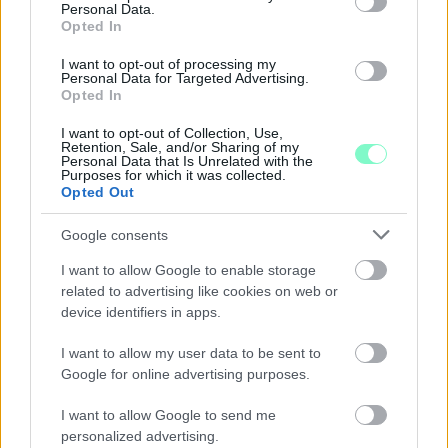
Personal Data.
Opted In
I want to opt-out of processing my
Personal Data for Targeted Advertising.
Opted In
I want to opt-out of Collection, Use,
Retention, Sale, and/or Sharing of my
Personal Data that Is Unrelated with the
Purposes for which it was collected.
ÁTADJÁK A MEGÚJULT ERZSÉBET LIGETI
Opted Out
KRESZ-PARKOT GYŐRBEN – CSALÁDI
PROGRAMOKKAL ÜNNEPLIK A FELÚJÍTÁST
Google consents
Ügyességi versenyek, KRESZ-kvíz, ingyenes kerékpár- és e-
I want to allow Google to enable storage
rollerjelölés is várja a családokat augusztus 8-án.
related to advertising like cookies on web or
device identifiers in apps.
Szólj hozzá!
I want to allow my user data to be sent to
Google for online advertising purposes.
I want to allow Google to send me
personalized advertising.