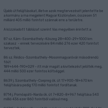
Újabb útfelújításokat, illetve azok megtervezését jelentette be
a kormány a ma megjelent Magyar Közlönyben, összesen 51
milliárd 405 millió forintot szánnak erre a területre.
A közzéadott táblázat szerint Vas megyében érintett a:
87 sz. Kám–Szombathely–Kőszeg 28+400–29+1000 km
szakasz - ennek tervezésére 84 millió 276 ezer 420 forintot
terveztek,
86 sz. Rédics–Szombathely–Mosonmagyaróvár másodrendű
főút
189+644–190+029 - itt már magát a kivitelezést jelölték meg,
444 millió 500 ezer forintos költséggel.
8639 j. Szombathely–Csepreg ök. út 17+900–18+670 km
felújítására pedig 170 millió forintot fordítanak.
8714 j. Pornóapáti–Narda ök. út 7+820–8+967 felújítása 543
millió 436 ezer 860 forintból valósul meg.