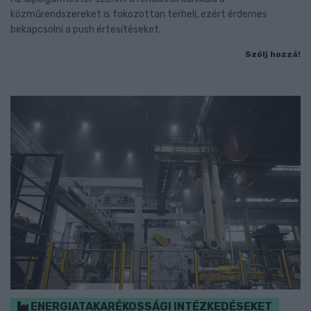
közműrendszereket is fokozottan terheli, ezért érdemes
bekapcsolni a push értesítéseket.
Szólj hozzá!
ENERGIATAKARÉKOSSÁGI INTÉZKEDÉSEKET