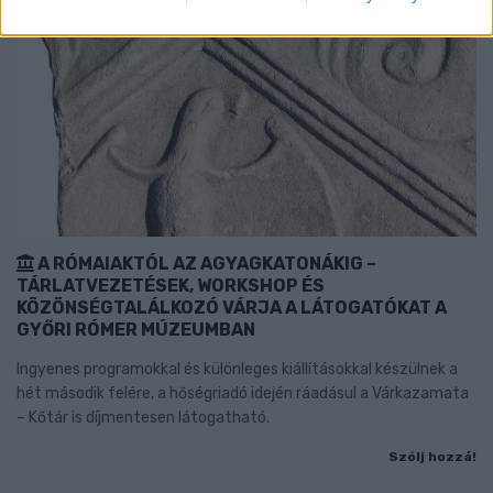
A RÓMAIAKTÓL AZ AGYAGKATONÁKIG –
TÁRLATVEZETÉSEK, WORKSHOP ÉS
KÖZÖNSÉGTALÁLKOZÓ VÁRJA A LÁTOGATÓKAT A
GYŐRI RÓMER MÚZEUMBAN
Ingyenes programokkal és különleges kiállításokkal készülnek a
hét második felére, a hőségriadó idején ráadásul a Várkazamata
– Kőtár is díjmentesen látogatható.
Szólj hozzá!