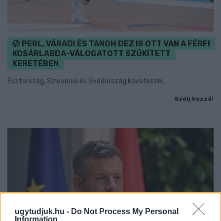
PERL, VÁRADI ÉS TANOH DEZ IS OTT VAN A FÉRFI
KOSÁRLABDA-VÁLOGATOTT SZŰKÍTETT
KERETÉBEN
Észtország, Szlovénia és Svédország következik.
Szólj hozzá!
ugytudjuk.hu -
Do Not Process My Personal
Information