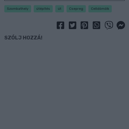
Szombathely
útépítés
út
Csepreg
Celldömölk
SZÓLJ HOZZÁ!