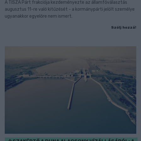
A TISZA Párt frakciója kezdeményezte az államfőválasztás
augusztus 11-re való kitűzését - a kormánypárti jelölt személye
ugyanakkor egyelőre nem ismert.
Szólj hozzá!