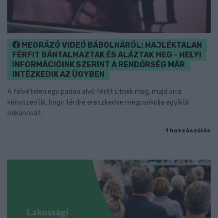
MEGRÁZÓ VIDEÓ BÁBOLNÁRÓL: HAJLÉKTALAN
FÉRFIT BÁNTALMAZTAK ÉS ALÁZTAK MEG - HELYI
INFORMÁCIÓINK SZERINT A RENDŐRSÉG MÁR
INTÉZKEDIK AZ ÜGYBEN
A felvételen egy padon alvó férfit ütnek meg, majd arra
kényszerítik, hogy térdre ereszkedve megcsókolja egyikük
bakancsát.
1 hozzászólás