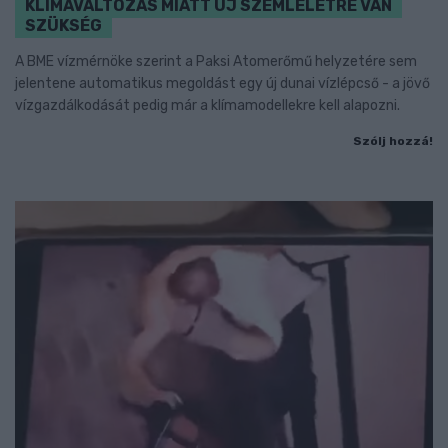
KLÍMAVÁLTOZÁS MIATT ÚJ SZEMLÉLETRE VAN
SZÜKSÉG
A BME vízmérnöke szerint a Paksi Atomerőmű helyzetére sem
jelentene automatikus megoldást egy új dunai vízlépcső - a jövő
vízgazdálkodását pedig már a klímamodellekre kell alapozni.
Szólj hozzá!