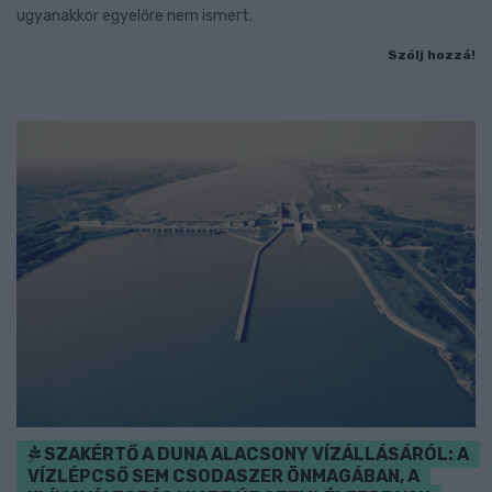
ugyanakkor egyelőre nem ismert.
Szólj hozzá!
SZAKÉRTŐ A DUNA ALACSONY VÍZÁLLÁSÁRÓL: A
VÍZLÉPCSŐ SEM CSODASZER ÖNMAGÁBAN, A