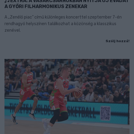
EXTRA: A VÁSÁRCSARNOKBAN NYITJA ÚJ ÉVADÁT
A GYŐRI FILHARMONIKUS ZENEKAR
A „Zenélő piac” című különleges koncerttel szeptember 7-én
rendhagyó helyszínen találkozhat a közönség a klasszikus
zenével.
Szólj hozzá!