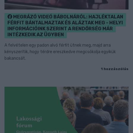
MEGRÁZÓ VIDEÓ BÁBOLNÁRÓL: HAJLÉKTALAN
FÉRFIT BÁNTALMAZTAK ÉS ALÁZTAK MEG - HELYI
INFORMÁCIÓINK SZERINT A RENDŐRSÉG MÁR
INTÉZKEDIK AZ ÜGYBEN
A felvételen egy padon alvó férfit ütnek meg, majd arra
kényszerítik, hogy térdre ereszkedve megcsókolja egyikük
bakancsát.
1 hozzászólás