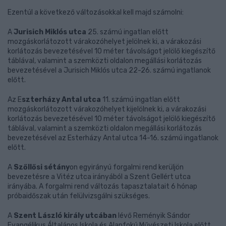
Ezentúl a következő változásokkal kell majd számolni:
A
Jurisich Miklós utca
25. számú ingatlan előtt
mozgáskorlátozott várakozóhelyet jelölnek ki, a várakozási
korlátozás bevezetésével 10 méter távolságot jelölő kiegészítő
táblával, valamint a szemközti oldalon megállási korlátozás
bevezetésével a Jurisich Miklós utca 22-26. számú ingatlanok
előtt.
Az E
szterházy Antal utca
11. számú ingatlan előtt
mozgáskorlátozott várakozóhelyet kijelölnek ki, a várakozási
korlátozás bevezetésével 10 méter távolságot jelölő kiegészítő
táblával, valamint a szemközti oldalon megállási korlátozás
bevezetésével az Esterházy Antal utca 14-16. számú ingatlanok
előtt.
A
Szőllősi sétány
on egyirányú forgalmi rend kerüljön
bevezetésre a Vitéz utca irányából a Szent Gellért utca
irányába. A forgalmi rend változás tapasztalatait 6 hónap
próbaidőszak után felülvizsgálni szükséges.
A
Szent László király
utcában
lévő Reményik Sándor
Evangélikus Általános Iskola és Alapfokú Művészeti Iskola előtt