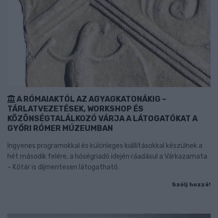
A RÓMAIAKTÓL AZ AGYAGKATONÁKIG –
TÁRLATVEZETÉSEK, WORKSHOP ÉS
KÖZÖNSÉGTALÁLKOZÓ VÁRJA A LÁTOGATÓKAT A
GYŐRI RÓMER MÚZEUMBAN
Ingyenes programokkal és különleges kiállításokkal készülnek a
hét második felére, a hőségriadó idején ráadásul a Várkazamata
– Kőtár is díjmentesen látogatható.
Szólj hozzá!