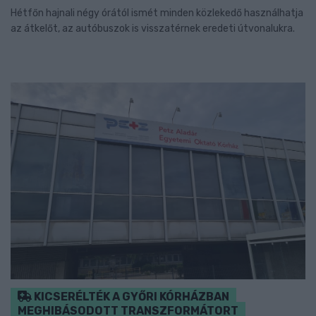
Hétfőn hajnali négy órától ismét minden közlekedő használhatja
az átkelőt, az autóbuszok is visszatérnek eredeti útvonalukra.
KICSERÉLTÉK A GYŐRI KÓRHÁZBAN
MEGHIBÁSODOTT TRANSZFORMÁTORT