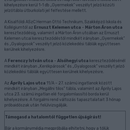
kihelyezésre kerül 1-1 db „Gyermekek” veszélyt jelző közúti
jelzőtábla útburkolati jel felfestése mellett.
A Kisalföldi ASzC Herman Ottó Technikum, Szakképző Iskola és
Kollégiumtól az
Ernuszt Kelemen utca
–
Márton Áron utca
kereszteződésig, valamint a Márton Áron utcában az Ernuszt
Kelemen utcai kereszteződéstől mindkét irányban „Gyermekek”
és „Gyalogosok” veszélyt jelző közlekedési táblák együttesen
kerülnek kihelyezésre.
A
Ferenczy István utca
–
Alsóhegyi utca
kereszteződésénél
mindkét irányban „Kerékpárosok” és „Gyalogosok” veszélyt jelző
közlekedési táblák együttesen kerülnek kihelyezésre.
Az
Áprily Lajos utca
11/A – 27. számú ingatlanok között
mindkét irányban „Megállni tilos” tábla, valamint az Áprily Lajos
utca 23. számú ingatlan elé forgalomlassító borda kerül
kihelyezésre. A forgalmi rend változás tapasztalatait 3 hónap
próbaidőszak után felülvizsgálják.
Támogasd a hatalomtól független újságírást!
Bár a kormánymédia megpróbálja elhitetni, hogy a tőlük