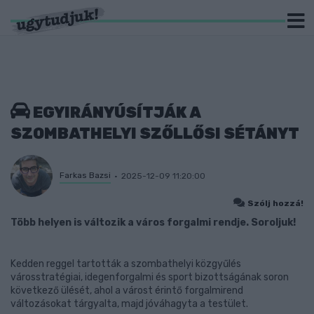
EGYIRÁNYÚSÍTJÁK A
SZOMBATHELYI SZŐLLŐSI SÉTÁNYT
Farkas Bazsi
2025-12-09 11:20:00
Szólj hozzá!
Több helyen is változik a város forgalmi rendje. Soroljuk!
Kedden reggel tartották a szombathelyi közgyűlés
városstratégiai, idegenforgalmi és sport bizottságának soron
következő ülését, ahol a várost érintő forgalmirend
változásokat tárgyalta, majd jóváhagyta a testület.