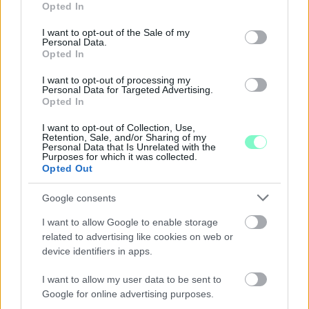
Opted In
use your data for below specified purposes in below Google
consent section.
I want to opt-out of the Sale of my
Personal Data.
Opted In
I want to opt-out of processing my
Personal Data for Targeted Advertising.
Opted In
I want to opt-out of Collection, Use,
Retention, Sale, and/or Sharing of my
Personal Data that Is Unrelated with the
Purposes for which it was collected.
Opted Out
Google consents
ENERGIATAKARÉKOSSÁG: KORÁBBAN KEZDŐDIK
I want to allow Google to enable storage
A GYŐRI AUDI ETO KC PÉNTEKI FELKÉSZÜLÉSI
related to advertising like cookies on web or
MÉRKŐZÉSE
device identifiers in apps.
Az energiaellátás tehermentesítése érdekében másfél órával
I want to allow my user data to be sent to
előrébb hozták a Brest Bretagne Handball elleni találkozó
Google for online advertising purposes.
kezdését.