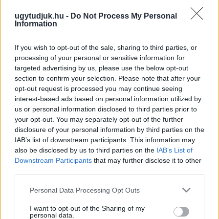
ugytudjuk.hu -
Do Not Process My Personal
Information
If you wish to opt-out of the sale, sharing to third parties, or
processing of your personal or sensitive information for
targeted advertising by us, please use the below opt-out
section to confirm your selection. Please note that after your
opt-out request is processed you may continue seeing
interest-based ads based on personal information utilized by
us or personal information disclosed to third parties prior to
A BAROKK ÖSSZES ÁRNYALATA ÉS MÉG EGY SOR
your opt-out. You may separately opt-out of the further
KIVÁLÓ PROGRAM VÁR MINDENKIT EZEN A HÉTVÉGÉN
disclosure of your personal information by third parties on the
GYŐRBEN
IAB’s list of downstream participants. This information may
also be disclosed by us to third parties on the
IAB’s List of
Középpontban a hagyományőrzés, de lesz Pogány Induló és
Downstream Participants
that may further disclose it to other
Majka koncert, jóga szeánsz, “borhajózás” és egy csomó minden
third parties.
más.
Please note that this website/app uses one or more Google
Personal Data Processing Opt Outs
Szólj hozzá!
services and may gather and store information including but
not limited to your visit or usage behaviour. You may click to
I want to opt-out of the Sharing of my
personal data.
grant or deny consent to Google and its third-party tags to