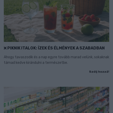
PIKNIK ITALOK: ÍZEK ÉS ÉLMÉNYEK A SZABADBAN
Ahogy tavaszodik és a nap egyre tovább marad velünk, sokaknak
támad kedve kirándulni a természetbe.
Szólj hozzá!