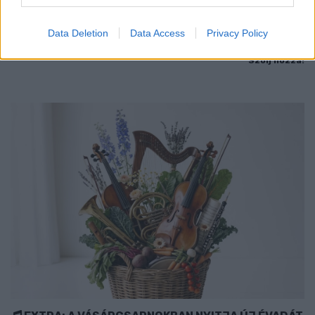
Jubileumi fogadalom megerősítés, történelmi felvonulás,
tűzshow és vezetett séták is várják az érdeklődőket augusztus
Data Deletion
Data Access
Privacy Policy
7–8-án.
Szólj hozzá!