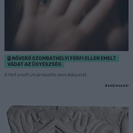
NŐVERŐ SZOMBATHELYI FÉRFI ELLEN EMELT
VÁDAT AZ ÜGYÉSZSÉG
A férfi a nyílt utcán kezdte verni áldozatát.
Szólj hozzá!