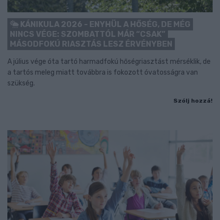
KÁNIKULA 2026 - ENYHÜL A HŐSÉG, DE MÉG
NINCS VÉGE: SZOMBATTÓL MÁR “CSAK”
MÁSODFOKÚ RIASZTÁS LESZ ÉRVÉNYBEN
A július vége óta tartó harmadfokú hőségriasztást mérséklik, de
a tartós meleg miatt továbbra is fokozott óvatosságra van
szükség.
Szólj hozzá!