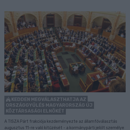
KEDDEN MEGVÁLASZTHATJA AZ
ORSZÁGGYŰLÉS MAGYARORSZÁG ÚJ
KÖZTÁRSASÁGI ELNÖKÉT
A TISZA Párt frakciója kezdeményezte az államfőválasztás
augusztus 11-re való kitűzését - a kormánypárti jelölt személye