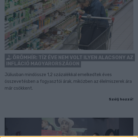
ÖRÖMHÍR: TÍZ ÉVE NEM VOLT ILYEN ALACSONY AZ
INFLÁCIÓ MAGYARORSZÁGON
Júliusban mindössze 1,2 százalékkal emelkedtek éves
összevetésben a fogyasztói árak, miközben az élelmiszerek ára
már csökkent.
Szólj hozzá!