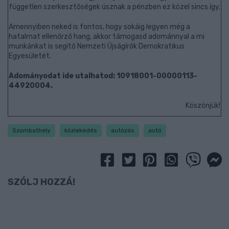
független szerkesztőségek úsznak a pénzben ez közel sincs így.
Amennyiben neked is fontos, hogy sokáig legyen még a
hatalmat ellenőrző hang, akkor támogasd adománnyal a mi
munkánkat is segítő Nemzeti Újságírók Demokratikus
Egyesületét.
Adományodat ide utalhatod: 10918001-00000113-
44920004.
Köszönjük!
Szombathely
közlekedés
autózás
autó
SZÓLJ HOZZÁ!