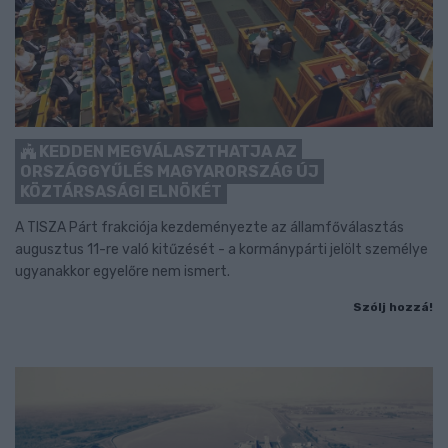
KEDDEN MEGVÁLASZTHATJA AZ
ORSZÁGGYŰLÉS MAGYARORSZÁG ÚJ
KÖZTÁRSASÁGI ELNÖKÉT
A TISZA Párt frakciója kezdeményezte az államfőválasztás
augusztus 11-re való kitűzését - a kormánypárti jelölt személye
ugyanakkor egyelőre nem ismert.
Szólj hozzá!