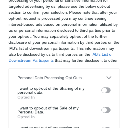
processing of your personal or sensitive information for
targeted advertising by us, please use the below opt-out
Ahogy tavaszodik és a nap egyre tovább marad velünk, sokaknak
section to confirm your selection. Please note that after your
támad kedve kirándulni a természetbe.
opt-out request is processed you may continue seeing
interest-based ads based on personal information utilized by
Szólj hozzá!
us or personal information disclosed to third parties prior to
your opt-out. You may separately opt-out of the further
disclosure of your personal information by third parties on the
IAB’s list of downstream participants. This information may
also be disclosed by us to third parties on the
IAB’s List of
Downstream Participants
that may further disclose it to other
third parties.
Please note that this website/app uses one or more Google
Personal Data Processing Opt Outs
services and may gather and store information including but
not limited to your visit or usage behaviour. You may click to
I want to opt-out of the Sharing of my
personal data.
grant or deny consent to Google and its third-party tags to
Opted In
use your data for below specified purposes in below Google
consent section.
I want to opt-out of the Sale of my
Personal Data.
Opted In
ÖRÖMHÍR: TÍZ ÉVE NEM VOLT ILYEN ALACSONY AZ
I want to opt-out of processing my