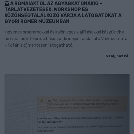
A RÓMAIAKTÓL AZ AGYAGKATONÁKIG –
TÁRLATVEZETÉSEK, WORKSHOP ÉS
KÖZÖNSÉGTALÁLKOZÓ VÁRJA A LÁTOGATÓKAT A
GYŐRI RÓMER MÚZEUMBAN
Ingyenes programokkal és különleges kiállításokkal készülnek a
hét második felére, a hőségriadó idején ráadásul a Várkazamata
– Kőtár is díjmentesen látogatható.
Szólj hozzá!