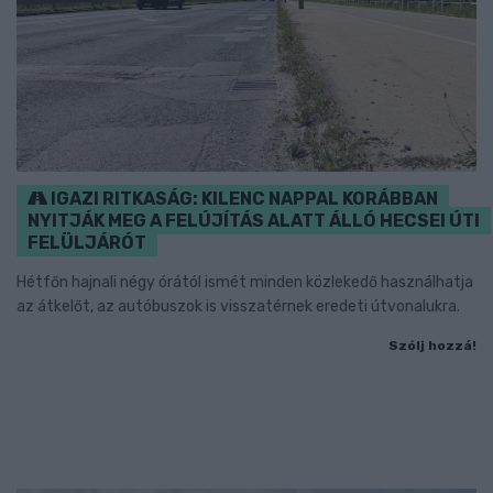
IGAZI RITKASÁG: KILENC NAPPAL KORÁBBAN
NYITJÁK MEG A FELÚJÍTÁS ALATT ÁLLÓ HECSEI ÚTI
FELÜLJÁRÓT
Hétfőn hajnali négy órától ismét minden közlekedő használhatja
az átkelőt, az autóbuszok is visszatérnek eredeti útvonalukra.
Szólj hozzá!