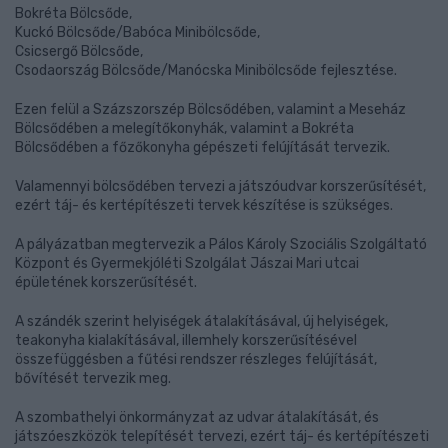
Bokréta Bölcsőde,
Kuckó Bölcsőde/Babóca Minibölcsőde,
Csicsergő Bölcsőde,
Csodaország Bölcsőde/Manócska Minibölcsőde fejlesztése.
Ezen felül a Százszorszép Bölcsődében, valamint a Meseház
Bölcsődében a melegítőkonyhák, valamint a Bokréta
Bölcsődében a főzőkonyha gépészeti felújítását tervezik.
Valamennyi bölcsődében tervezi a játszóudvar korszerűsítését,
ezért táj- és kertépítészeti tervek készítése is szükséges.
A pályázatban megtervezik a Pálos Károly Szociális Szolgáltató
Központ és Gyermekjóléti Szolgálat Jászai Mari utcai
épületének korszerűsítését.
A szándék szerint helyiségek átalakításával, új helyiségek,
teakonyha kialakításával, illemhely korszerűsítésével
összefüggésben a fűtési rendszer részleges felújítását,
bővítését tervezik meg.
A szombathelyi önkormányzat az udvar átalakítását, és
játszóeszközök telepítését tervezi, ezért táj- és kertépítészeti