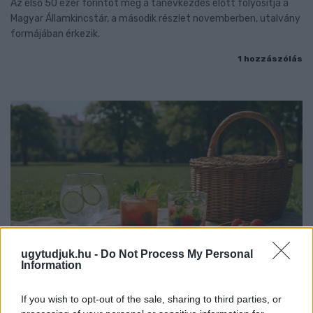
Az első 50 ezer forintot még a tanévkezdés előtt folyósítja a
Magyar Államkincstár, a második részlet novemberben, utalvány
formájában érkezik.
1 hozzászólás
ugytudjuk.hu -
Do Not Process My Personal
Information
If you wish to opt-out of the sale, sharing to third parties, or
PIKNIK ITALOK: ÍZEK ÉS ÉLMÉNYEK A SZABADBAN