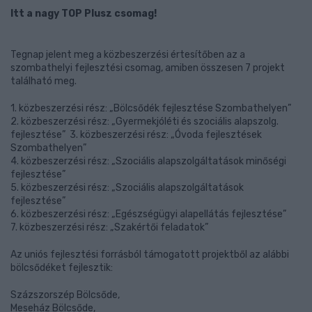
Itt a nagy TOP Plusz csomag!
Tegnap jelent meg a közbeszerzési értesítőben az a
szombathelyi fejlesztési csomag, amiben összesen 7 projekt
található meg.
1. közbeszerzési rész: „Bölcsődék fejlesztése Szombathelyen”
2. közbeszerzési rész: „Gyermekjóléti és szociális alapszolg.
fejlesztése” 3. közbeszerzési rész: „Óvoda fejlesztések
Szombathelyen”
4. közbeszerzési rész: „Szociális alapszolgáltatások minőségi
fejlesztése”
5. közbeszerzési rész: „Szociális alapszolgáltatások
fejlesztése”
6. közbeszerzési rész: „Egészségügyi alapellátás fejlesztése”
7. közbeszerzési rész: „Szakértői feladatok”
Az uniós fejlesztési forrásból támogatott projektből az alábbi
bölcsődéket fejlesztik:
Százszorszép Bölcsőde,
Meseház Bölcsőde,