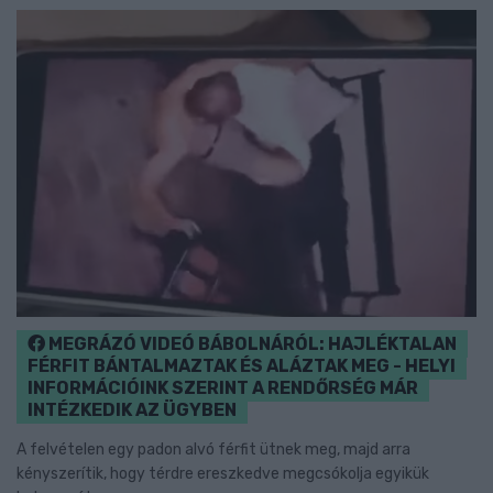
MEGRÁZÓ VIDEÓ BÁBOLNÁRÓL: HAJLÉKTALAN
FÉRFIT BÁNTALMAZTAK ÉS ALÁZTAK MEG - HELYI
INFORMÁCIÓINK SZERINT A RENDŐRSÉG MÁR
INTÉZKEDIK AZ ÜGYBEN
A felvételen egy padon alvó férfit ütnek meg, majd arra
kényszerítik, hogy térdre ereszkedve megcsókolja egyikük