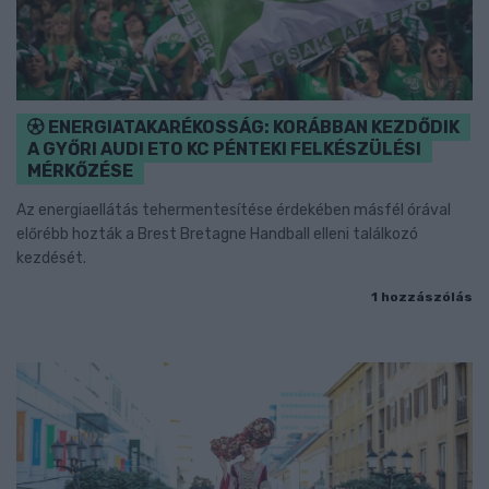
ENERGIATAKARÉKOSSÁG: KORÁBBAN KEZDŐDIK
A GYŐRI AUDI ETO KC PÉNTEKI FELKÉSZÜLÉSI
MÉRKŐZÉSE
Az energiaellátás tehermentesítése érdekében másfél órával
előrébb hozták a Brest Bretagne Handball elleni találkozó
kezdését.
1 hozzászólás