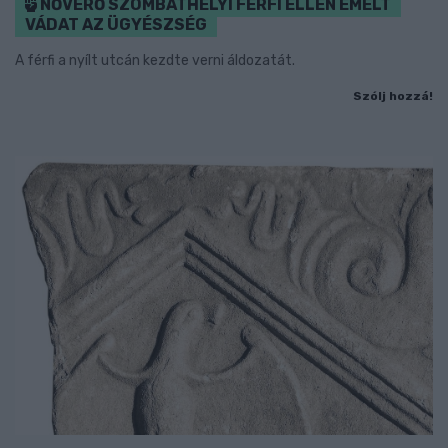
NŐVERŐ SZOMBATHELYI FÉRFI ELLEN EMELT
VÁDAT AZ ÜGYÉSZSÉG
A férfi a nyílt utcán kezdte verni áldozatát.
Szólj hozzá!