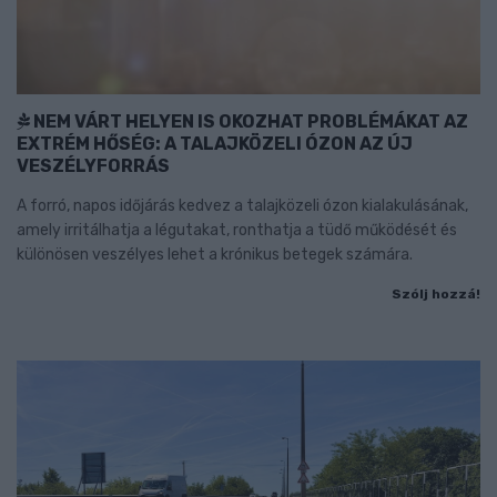
NEM VÁRT HELYEN IS OKOZHAT PROBLÉMÁKAT AZ
EXTRÉM HŐSÉG: A TALAJKÖZELI ÓZON AZ ÚJ
VESZÉLYFORRÁS
A forró, napos időjárás kedvez a talajközeli ózon kialakulásának,
amely irritálhatja a légutakat, ronthatja a tüdő működését és
különösen veszélyes lehet a krónikus betegek számára.
Szólj hozzá!