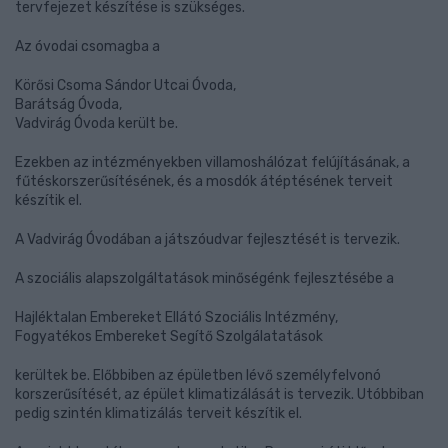
tervfejezet készítése is szükséges.
Az óvodai csomagba a
Körősi Csoma Sándor Utcai Óvoda,
Barátság Óvoda,
Vadvirág Óvoda került be.
Ezekben az intézményekben villamoshálózat felújításának, a
fűtéskorszerűsítésének, és a mosdók átéptésének terveit
készítik el.
A Vadvirág Óvodában a játszóudvar fejlesztését is tervezik.
A szociális alapszolgáltatások minőségénk fejlesztésébe a
Hajléktalan Embereket Ellátó Szociális Intézmény,
Fogyatékos Embereket Segítő Szolgálatatások
kerültek be. Előbbiben az épületben lévő személyfelvonó
korszerűsítését, az épület klimatizálását is tervezik. Utóbbiban
pedig szintén klimatizálás terveit készítik el.