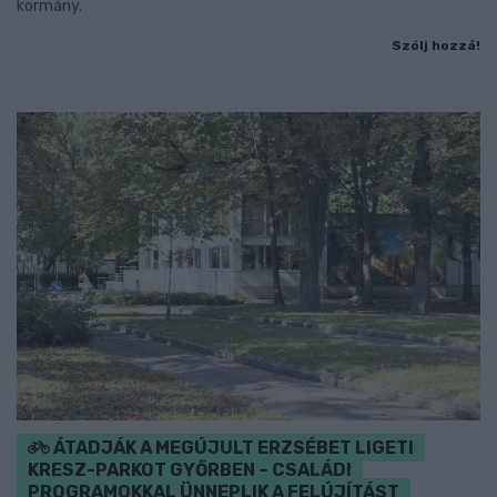
kormány.
Szólj hozzá!
ÁTADJÁK A MEGÚJULT ERZSÉBET LIGETI
KRESZ-PARKOT GYŐRBEN – CSALÁDI
PROGRAMOKKAL ÜNNEPLIK A FELÚJÍTÁST