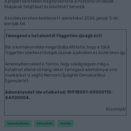
A projekt keretében megterveztetik a Pozsonyi úti Idősek
Klubjának felújítását és bővítését tervezik.
A közbeszerzésre beérkezett ajánlatokat 2026. január 5-én
bontják fel.
Támogasd a hatalomtól független újságírást!
Bár a kormánymédia megpróbálja elhitetni, hogy a tőlük
független szerkesztőségek úsznak a pénzben ez közel sincs így.
Amennyiben neked is fontos, hogy sokáig legyen még a
hatalmat ellenőrző hang, akkor támogasd adománnyal a mi
munkánkat is segítő Nemzeti Újságírók Demokratikus
Egyesületét.
Adományodat ide utalhatod: 10918001-00000113-
44920004.
Köszönjük!
Szombathely
bölcsőde
óvoda