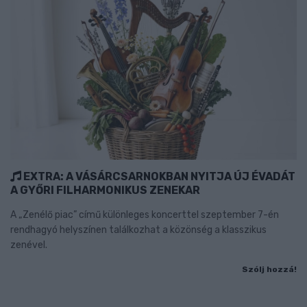
EXTRA: A VÁSÁRCSARNOKBAN NYITJA ÚJ ÉVADÁT
A GYŐRI FILHARMONIKUS ZENEKAR
A „Zenélő piac” című különleges koncerttel szeptember 7-én
rendhagyó helyszínen találkozhat a közönség a klasszikus
zenével.
Szólj hozzá!