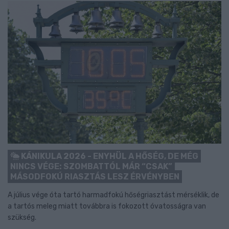
KÁNIKULA 2026 - ENYHÜL A HŐSÉG, DE MÉG
NINCS VÉGE: SZOMBATTÓL MÁR “CSAK”
MÁSODFOKÚ RIASZTÁS LESZ ÉRVÉNYBEN
A július vége óta tartó harmadfokú hőségriasztást mérséklik, de
a tartós meleg miatt továbbra is fokozott óvatosságra van
szükség.