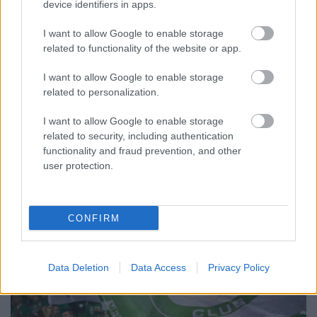
device identifiers in apps.
A BAROKK ÖSSZES ÁRNYALATA ÉS MÉG EGY SOR
I want to allow Google to enable storage
KIVÁLÓ PROGRAM VÁR MINDENKIT EZEN A HÉTVÉGÉN
related to functionality of the website or app.
GYŐRBEN
I want to allow Google to enable storage
Középpontban a hagyományőrzés, de lesz Pogány Induló és
related to personalization.
Majka koncert, jóga szeánsz, “borhajózás” és egy csomó minden
más.
I want to allow Google to enable storage
related to security, including authentication
Szólj hozzá!
functionality and fraud prevention, and other
user protection.
CONFIRM
Data Deletion
Data Access
Privacy Policy