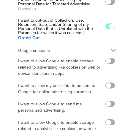
Personal Data for Targeted Advertising.
INFLÁCIÓ MAGYARORSZÁGON
Opted In
Júliusban mindössze 1,2 százalékkal emelkedtek éves
I want to opt-out of Collection, Use,
összevetésben a fogyasztói árak, miközben az élelmiszerek ára
Retention, Sale, and/or Sharing of my
már csökkent.
Personal Data that Is Unrelated with the
Purposes for which it was collected.
Opted Out
Szólj hozzá!
Google consents
I want to allow Google to enable storage
related to advertising like cookies on web or
device identifiers in apps.
I want to allow my user data to be sent to
Google for online advertising purposes.
I want to allow Google to send me
personalized advertising.
I want to allow Google to enable storage
related to analytics like cookies on web or