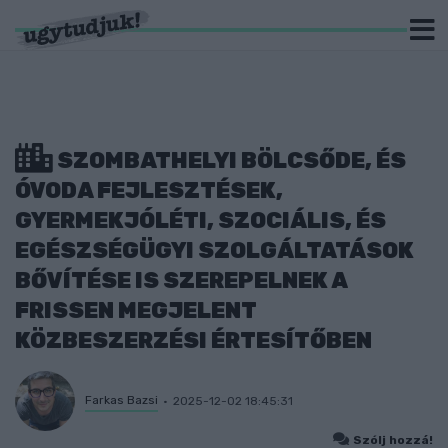
SZOMBATHELYI BÖLCSŐDE, ÉS
ÓVODA FEJLESZTÉSEK,
GYERMEKJÓLÉTI, SZOCIÁLIS, ÉS
EGÉSZSÉGÜGYI SZOLGÁLTATÁSOK
BŐVÍTÉSE IS SZEREPELNEK A
FRISSEN MEGJELENT
KÖZBESZERZÉSI ÉRTESÍTŐBEN
Farkas Bazsi
2025-12-02 18:45:31
Szólj hozzá!