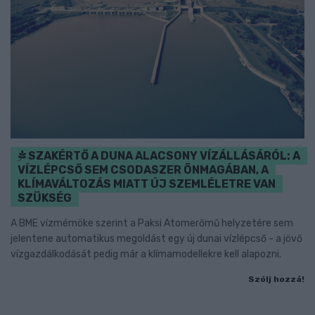
SZAKÉRTŐ A DUNA ALACSONY VÍZÁLLÁSÁRÓL: A
VÍZLÉPCSŐ SEM CSODASZER ÖNMAGÁBAN, A
KLÍMAVÁLTOZÁS MIATT ÚJ SZEMLÉLETRE VAN
SZÜKSÉG
A BME vízmérnöke szerint a Paksi Atomerőmű helyzetére sem
jelentene automatikus megoldást egy új dunai vízlépcső - a jövő
vízgazdálkodását pedig már a klímamodellekre kell alapozni.
Szólj hozzá!