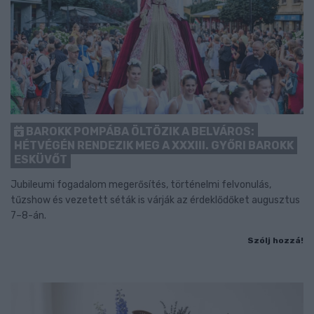
BAROKK POMPÁBA ÖLTÖZIK A BELVÁROS:
HÉTVÉGÉN RENDEZIK MEG A XXXIII. GYŐRI BAROKK
ESKÜVŐT
Jubileumi fogadalom megerősítés, történelmi felvonulás,
tűzshow és vezetett séták is várják az érdeklődőket augusztus
7–8-án.
Szólj hozzá!