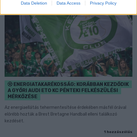
Data Deletion
Data Access
Privacy Policy
ENERGIATAKARÉKOSSÁG: KORÁBBAN KEZDŐDIK
A GYŐRI AUDI ETO KC PÉNTEKI FELKÉSZÜLÉSI
MÉRKŐZÉSE
Az energiaellátás tehermentesítése érdekében másfél órával
előrébb hozták a Brest Bretagne Handball elleni találkozó
kezdését.
1 hozzászólás