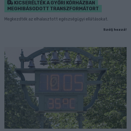
KICSERÉLTÉK A GYŐRI KÓRHÁZBAN
MEGHIBÁSODOTT TRANSZFORMÁTORT
Megkezdték az elhalasztott egészségügyi ellátásokat.
Szólj hozzá!