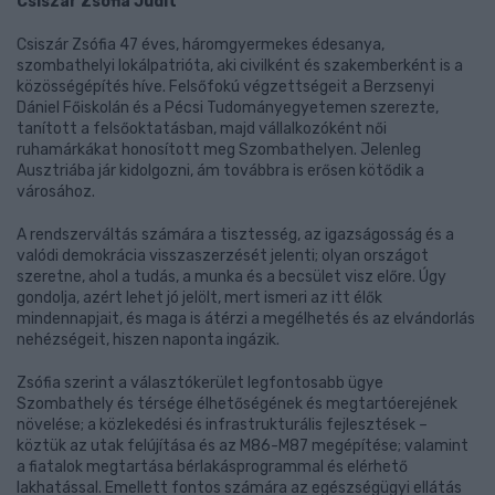
Csiszár Zsófia Judit
Csiszár Zsófia 47 éves, háromgyermekes édesanya,
szombathelyi lokálpatrióta, aki civilként és szakemberként is a
közösségépítés híve. Felsőfokú végzettségeit a Berzsenyi
Dániel Főiskolán és a Pécsi Tudományegyetemen szerezte,
tanított a felsőoktatásban, majd vállalkozóként női
ruhamárkákat honosított meg Szombathelyen. Jelenleg
Ausztriába jár kidolgozni, ám továbbra is erősen kötődik a
városához.
A rendszerváltás számára a tisztesség, az igazságosság és a
valódi demokrácia visszaszerzését jelenti; olyan országot
szeretne, ahol a tudás, a munka és a becsület visz előre. Úgy
gondolja, azért lehet jó jelölt, mert ismeri az itt élők
mindennapjait, és maga is átérzi a megélhetés és az elvándorlás
nehézségeit, hiszen naponta ingázik.
Zsófia szerint a választókerület legfontosabb ügye
Szombathely és térsége élhetőségének és megtartóerejének
növelése; a közlekedési és infrastrukturális fejlesztések –
köztük az utak felújítása és az M86-M87 megépítése; valamint
a fiatalok megtartása bérlakásprogrammal és elérhető
lakhatással. Emellett fontos számára az egészségügyi ellátás