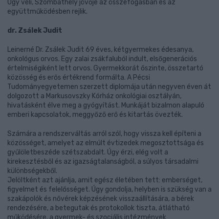
Úgy véli, Szombathely jövője az összefogásban és az
együttműködésben rejlik.
dr. Zsálek Judit
Leinerné Dr. Zsálek Judit 69 éves, kétgyermekes édesanya,
onkológus orvos. Egy zalai zsákfaluból indult, elsőgenerációs
értelmiségiként lett orvos. Gyermekkorát őszinte, összetartó
közösség és erős értékrend formálta. A Pécsi
Tudományegyetemen szerzett diplomája után negyven éven át
dolgozott a Markusovszky Kórház onkológiai osztályán,
hivatásként élve meg a gyógyítást. Munkáját bizalmon alapuló
emberi kapcsolatok, meggyőző erő és kitartás övezték.
Számára a rendszerváltás arról szól, hogy vissza kell építeni a
közösséget, amelyet az elmúlt évtizedek megosztottsága és
gyűlöletbeszéde szétszabdalt. Úgy érzi, elég volt a
kirekesztésből és az igazságtalanságból, a súlyos társadalmi
különbségekből.
Jelöltként azt ajánlja, amit egész életében tett: emberséget,
figyelmet és felelősséget. Úgy gondolja, helyben is szükség van a
szakápolók és nővérek képzésének visszaállítására, a bérek
rendezésére, a betegutak és protokollok tiszta, átlátható
működésére, a gyermek- és szociális intézmények