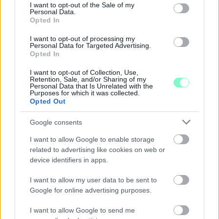
consent section.
I want to opt-out of the Sale of my
Personal Data.
Opted In
I want to opt-out of processing my
Personal Data for Targeted Advertising.
Opted In
I want to opt-out of Collection, Use,
ÖRÖMHÍR: TÍZ ÉVE NEM VOLT ILYEN ALACSONY AZ
Retention, Sale, and/or Sharing of my
INFLÁCIÓ MAGYARORSZÁGON
Personal Data that Is Unrelated with the
Purposes for which it was collected.
Opted Out
Júliusban mindössze 1,2 százalékkal emelkedtek éves
összevetésben a fogyasztói árak, miközben az élelmiszerek ára
Google consents
már csökkent.
I want to allow Google to enable storage
Szólj hozzá!
related to advertising like cookies on web or
device identifiers in apps.
I want to allow my user data to be sent to
Google for online advertising purposes.
I want to allow Google to send me