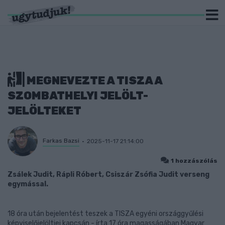
MEGNEVEZTE A TISZA A
SZOMBATHELYI JELÖLT-
JELÖLTEKET
Farkas Bazsi
2025-11-17 21:14:00
1 hozzászólás
Zsálek Judit, Rápli Róbert, Csiszár Zsófia Judit verseng
egymással.
18 óra után bejelentést teszek a TISZA egyéni országgyűlési
képviselőjelöltjei kapcsán - írta 17 óra magasságában Magyar