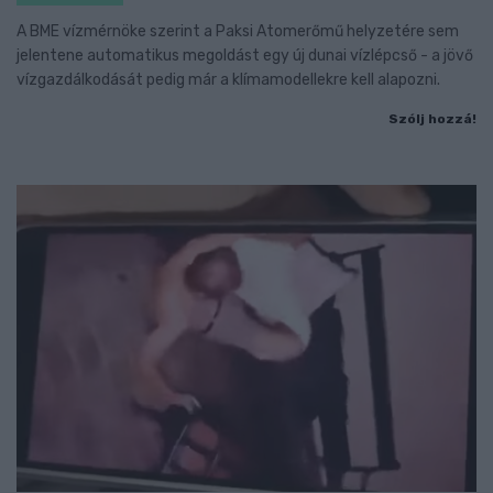
A BME vízmérnöke szerint a Paksi Atomerőmű helyzetére sem
jelentene automatikus megoldást egy új dunai vízlépcső - a jövő
vízgazdálkodását pedig már a klímamodellekre kell alapozni.
Szólj hozzá!