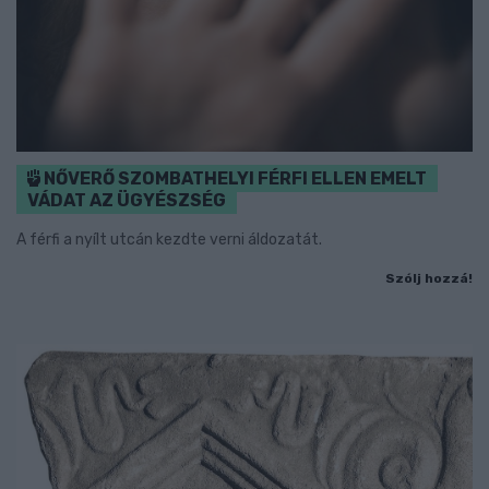
NŐVERŐ SZOMBATHELYI FÉRFI ELLEN EMELT
VÁDAT AZ ÜGYÉSZSÉG
A férfi a nyílt utcán kezdte verni áldozatát.
Szólj hozzá!