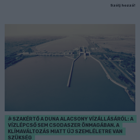
Szólj hozzá!
SZAKÉRTŐ A DUNA ALACSONY VÍZÁLLÁSÁRÓL: A
VÍZLÉPCSŐ SEM CSODASZER ÖNMAGÁBAN, A
KLÍMAVÁLTOZÁS MIATT ÚJ SZEMLÉLETRE VAN
SZÜKSÉG