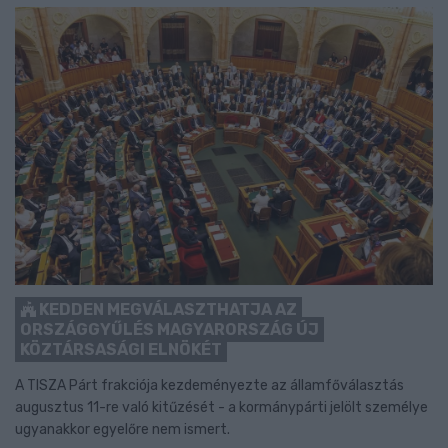
KEDDEN MEGVÁLASZTHATJA AZ
ORSZÁGGYŰLÉS MAGYARORSZÁG ÚJ
KÖZTÁRSASÁGI ELNÖKÉT
A TISZA Párt frakciója kezdeményezte az államfőválasztás
augusztus 11-re való kitűzését - a kormánypárti jelölt személye
ugyanakkor egyelőre nem ismert.