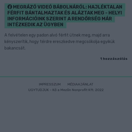
MEGRÁZÓ VIDEÓ BÁBOLNÁRÓL: HAJLÉKTALAN
FÉRFIT BÁNTALMAZTAK ÉS ALÁZTAK MEG - HELYI
INFORMÁCIÓINK SZERINT A RENDŐRSÉG MÁR
INTÉZKEDIK AZ ÜGYBEN
A felvételen egy padon alvó férfit ütnek meg, majd arra
kényszerítik, hogy térdre ereszkedve megcsókolja egyikük
bakancsát.
1 hozzászólás
IMPRESSZUM
MÉDIAAJÁNLAT
UGYTUDJUK - Kő a Mezőn Nonprofit Kft. 2022