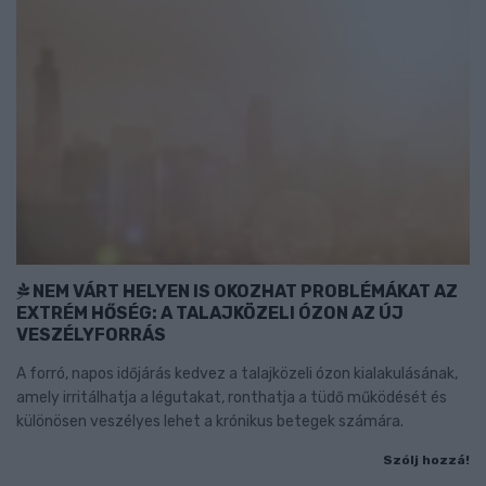
NEM VÁRT HELYEN IS OKOZHAT PROBLÉMÁKAT AZ
EXTRÉM HŐSÉG: A TALAJKÖZELI ÓZON AZ ÚJ
VESZÉLYFORRÁS
A forró, napos időjárás kedvez a talajközeli ózon kialakulásának,
amely irritálhatja a légutakat, ronthatja a tüdő működését és
különösen veszélyes lehet a krónikus betegek számára.
Szólj hozzá!