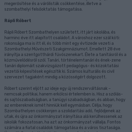
megerősítése és a várólisták csökkentése, illetve a
szombathelyi felsőoktatás támogatása.
Rápli Róbert
Rápli Róbert Szombathelyen született, itt járt iskolába, és
harminc éve itt alapított családot. A városhoz ezer szál köti:
rokonsága ma is itt él, és több mint egy évtizede vezeti a
Szombathelyi Művészeti Szakgimnáziumot. Emellett 28 éve
irányítja a szentgotthárdi fúvószenekart. Élete a tanításról és a
közművelődésről szól. Tanári, történelemtanári és ének-zene
tanári diplomáit szakvizsgázott pedagógus- és közoktatási
vezetői képesítések egészítik ki. Számos kulturális és civil
szervezet tagjaként mindig a közösségért dolgozott.
Róbert szerint eljött az ideje egy új rendszerváltásnak –
nemcsak politikai, hanem erkölcsi értelemben is. Hisz a szólás-
és sajtószabadságban, a tanügyi szabadságban, és abban, hogy
az embereknek ismét hinniük kell egymásban. Célja, hogy
Szombathelyen csökkenjen a szolidaritási adó, fejlődjenek az
utak, és újra az önkormányzat irányítása alá kerülhessenek az
iskolák fokozatosan, ha azt az önkormányzat vállalja. Fontos
számára a fiatal családok támogatása és a város tisztasága.