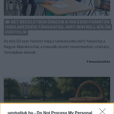
KÉT RÉSZLETBEN ÉRKEZIK A 100 EZER FORINTOS
ISKOLAKEZDÉSI TÁMOGATÁS, AMIT NEM KELL KÜLÖN
IGÉNYELNI
Az első 50 ezer forintot még a tanévkezdés előtt folyósítja a
Magyar Államkincstár, a második részlet novemberben, utalvány
formájában érkezik.
1 hozzászólás
ugytudjuk.hu -
Do Not Process My Personal