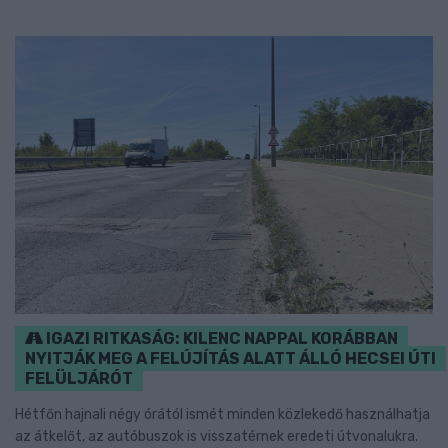
IGAZI RITKASÁG: KILENC NAPPAL KORÁBBAN
NYITJÁK MEG A FELÚJÍTÁS ALATT ÁLLÓ HECSEI ÚTI
FELÜLJÁRÓT
Hétfőn hajnali négy órától ismét minden közlekedő használhatja
az átkelőt, az autóbuszok is visszatérnek eredeti útvonalukra.