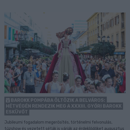
BAROKK POMPÁBA ÖLTÖZIK A BELVÁROS:
HÉTVÉGÉN RENDEZIK MEG A XXXIII. GYŐRI BAROKK
ESKÜVŐT
Jubileumi fogadalom megerősítés, történelmi felvonulás,
tűzshow és vezetett séták is várják az érdeklődőket augusztus