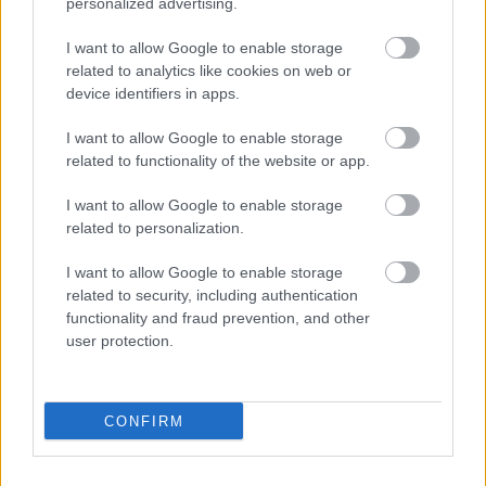
personalized advertising.
I want to allow Google to enable storage
related to analytics like cookies on web or
device identifiers in apps.
I want to allow Google to enable storage
related to functionality of the website or app.
I want to allow Google to enable storage
A BAROKK ÖSSZES ÁRNYALATA ÉS MÉG EGY SOR
related to personalization.
KIVÁLÓ PROGRAM VÁR MINDENKIT EZEN A HÉTVÉGÉN
GYŐRBEN
I want to allow Google to enable storage
related to security, including authentication
Középpontban a hagyományőrzés, de lesz Pogány Induló és
functionality and fraud prevention, and other
Majka koncert, jóga szeánsz, “borhajózás” és egy csomó minden
user protection.
más.
Szólj hozzá!
CONFIRM