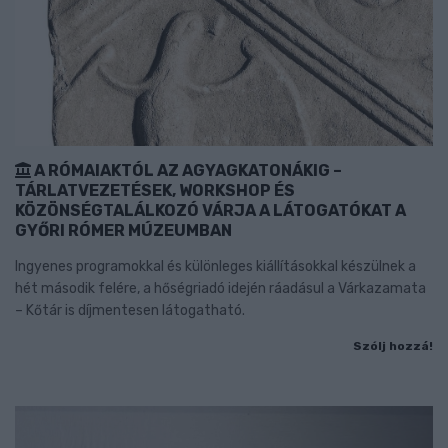
A RÓMAIAKTÓL AZ AGYAGKATONÁKIG –
TÁRLATVEZETÉSEK, WORKSHOP ÉS
KÖZÖNSÉGTALÁLKOZÓ VÁRJA A LÁTOGATÓKAT A
GYŐRI RÓMER MÚZEUMBAN
Ingyenes programokkal és különleges kiállításokkal készülnek a
hét második felére, a hőségriadó idején ráadásul a Várkazamata
– Kőtár is díjmentesen látogatható.
Szólj hozzá!