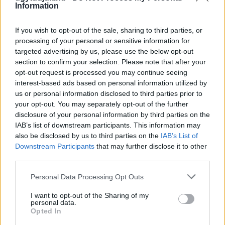
Information
If you wish to opt-out of the sale, sharing to third parties, or
processing of your personal or sensitive information for
targeted advertising by us, please use the below opt-out
section to confirm your selection. Please note that after your
opt-out request is processed you may continue seeing
PIKNIK ITALOK: ÍZEK ÉS ÉLMÉNYEK A SZABADBAN
interest-based ads based on personal information utilized by
us or personal information disclosed to third parties prior to
Ahogy tavaszodik és a nap egyre tovább marad velünk, sokaknak
your opt-out. You may separately opt-out of the further
támad kedve kirándulni a természetbe.
disclosure of your personal information by third parties on the
IAB’s list of downstream participants. This information may
Szólj hozzá!
also be disclosed by us to third parties on the
IAB’s List of
Downstream Participants
that may further disclose it to other
third parties.
Please note that this website/app uses one or more Google
Personal Data Processing Opt Outs
services and may gather and store information including but
not limited to your visit or usage behaviour. You may click to
I want to opt-out of the Sharing of my
personal data.
grant or deny consent to Google and its third-party tags to
Opted In
use your data for below specified purposes in below Google