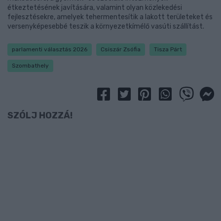
étkeztetésének javítására, valamint olyan közlekedési
fejlesztésekre, amelyek tehermentesítik a lakott területeket és
versenyképesebbé teszik a környezetkímélő vasúti szállítást.
parlamenti választás 2026
Csiszár Zsófia
Tisza Párt
Szombathely
SZÓLJ HOZZÁ!