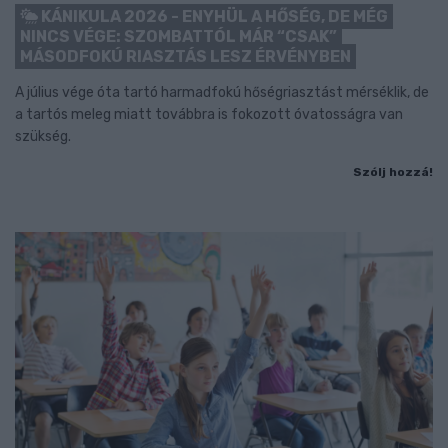
KÁNIKULA 2026 - ENYHÜL A HŐSÉG, DE MÉG
NINCS VÉGE: SZOMBATTÓL MÁR “CSAK”
MÁSODFOKÚ RIASZTÁS LESZ ÉRVÉNYBEN
A július vége óta tartó harmadfokú hőségriasztást mérséklik, de
a tartós meleg miatt továbbra is fokozott óvatosságra van
szükség.
Szólj hozzá!