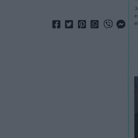
J
é
é