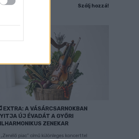
Szólj hozzá!
EXTRA: A VÁSÁRCSARNOKBAN
YITJA ÚJ ÉVADÁT A GYŐRI
ILHARMONIKUS ZENEKAR
 „Zenélő piac” című különleges koncerttel