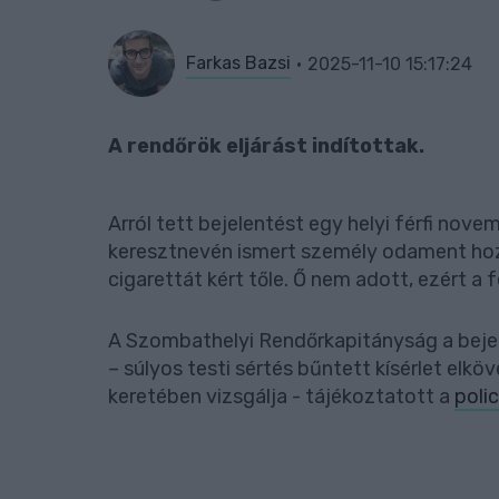
Farkas Bazsi
2025-11-10 15:17:24
A rendőrök eljárást indítottak.
Arról tett bejelentést egy helyi férfi nove
keresztnevén ismert személy odament hoz
cigarettát kért tőle. Ő nem adott, ezért a 
A Szombathelyi Rendőrkapitányság a bejel
– súlyos testi sértés bűntett kísérlet elk
keretében vizsgálja - tájékoztatott a
poli