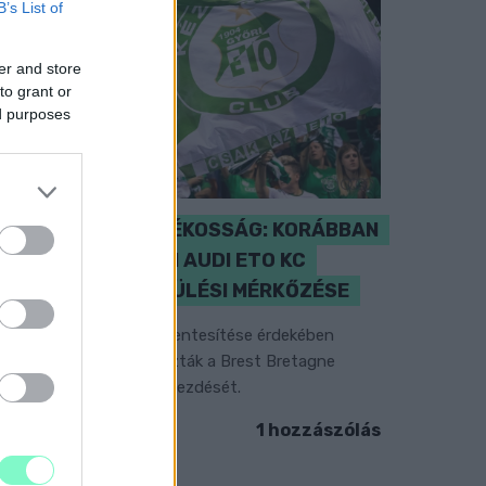
B’s List of
er and store
to grant or
ed purposes
ENERGIATAKARÉKOSSÁG: KORÁBBAN
KEZDŐDIK A GYŐRI AUDI ETO KC
PÉNTEKI FELKÉSZÜLÉSI MÉRKŐZÉSE
z energiaellátás tehermentesítése érdekében
ásfél órával előrébb hozták a Brest Bretagne
andball elleni találkozó kezdését.
1 hozzászólás