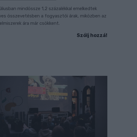
úliusban mindössze 1,2 százalékkal emelkedtek
ves összevetésben a fogyasztói árak, miközben az
lelmiszerek ára már csökkent.
Szólj hozzá!