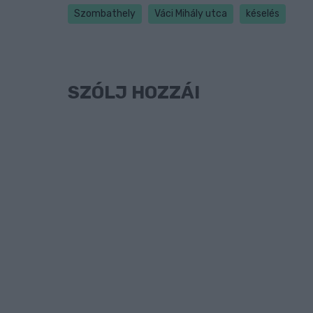
Szombathely
Váci Mihály utca
késelés
SZÓLJ HOZZÁ!