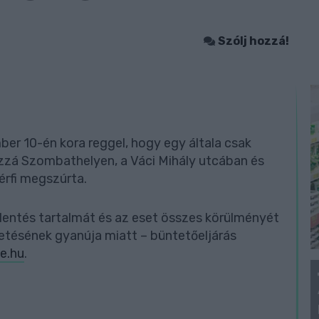
Szólj hozzá!
mber 10-én kora reggel, hogy egy általa csak
zá Szombathelyen, a Váci Mihály utcában és
férfi megszúrta.
entés tartalmát és az eset összes körülményét
övetésének gyanúja miatt – büntetőeljárás
ce.hu
.