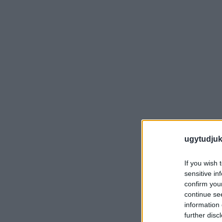
ugytudjuk
If you wish 
sensitive in
confirm you
continue se
information 
further disc