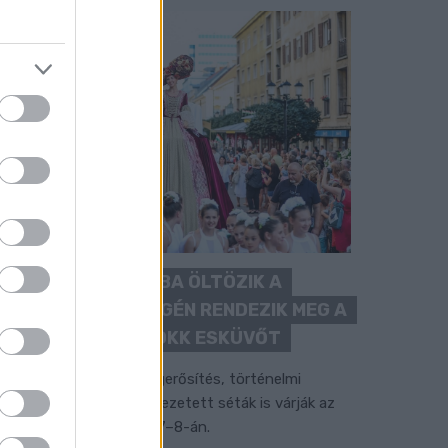
BAROKK POMPÁBA ÖLTÖZIK A
BELVÁROS: HÉTVÉGÉN RENDEZIK MEG A
XXXIII. GYŐRI BAROKK ESKÜVŐT
ubileumi fogadalom megerősítés, történelmi
elvonulás, tűzshow és vezetett séták is várják az
rdeklődőket augusztus 7–8-án.