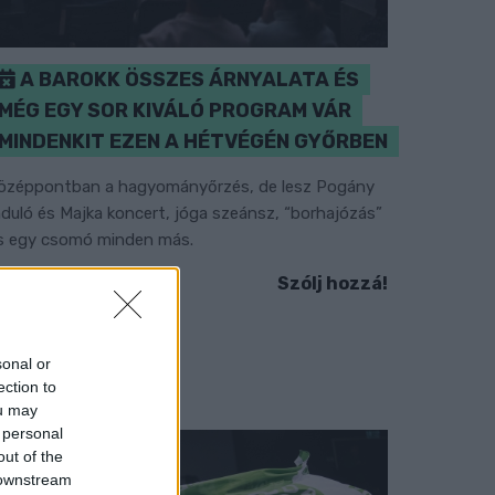
A BAROKK ÖSSZES ÁRNYALATA ÉS
MÉG EGY SOR KIVÁLÓ PROGRAM VÁR
MINDENKIT EZEN A HÉTVÉGÉN GYŐRBEN
özéppontban a hagyományőrzés, de lesz Pogány
nduló és Majka koncert, jóga szeánsz, “borhajózás”
s egy csomó minden más.
Szólj hozzá!
sonal or
ection to
ou may
 personal
out of the
 downstream