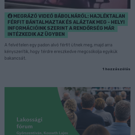
MEGRÁZÓ VIDEÓ BÁBOLNÁRÓL: HAJLÉKTALAN
FÉRFIT BÁNTALMAZTAK ÉS ALÁZTAK MEG - HELYI
INFORMÁCIÓINK SZERINT A RENDŐRSÉG MÁR
INTÉZKEDIK AZ ÜGYBEN
A felvételen egy padon alvó férfit ütnek meg, majd arra
kényszerítik, hogy térdre ereszkedve megcsókolja egyikük
bakancsát.
1 hozzászólás