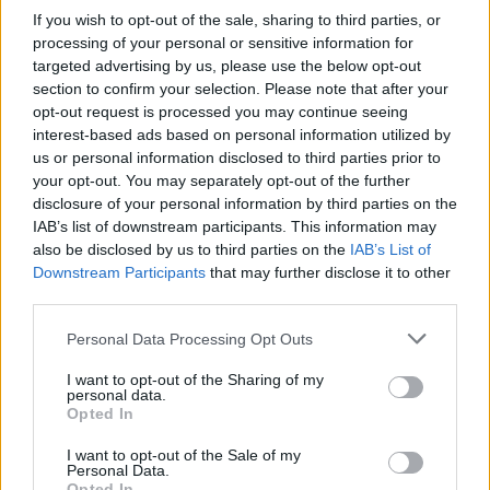
If you wish to opt-out of the sale, sharing to third parties, or
processing of your personal or sensitive information for
targeted advertising by us, please use the below opt-out
section to confirm your selection. Please note that after your
opt-out request is processed you may continue seeing
interest-based ads based on personal information utilized by
us or personal information disclosed to third parties prior to
your opt-out. You may separately opt-out of the further
disclosure of your personal information by third parties on the
A RÓMAIAKTÓL AZ AGYAGKATONÁKIG –
IAB’s list of downstream participants. This information may
TÁRLATVEZETÉSEK, WORKSHOP ÉS
also be disclosed by us to third parties on the
IAB’s List of
KÖZÖNSÉGTALÁLKOZÓ VÁRJA A LÁTOGATÓKAT A
Downstream Participants
that may further disclose it to other
GYŐRI RÓMER MÚZEUMBAN
third parties.
Ingyenes programokkal és különleges kiállításokkal készülnek a
Please note that this website/app uses one or more Google
Personal Data Processing Opt Outs
hét második felére, a hőségriadó idején ráadásul a Várkazamata
services and may gather and store information including but
– Kőtár is díjmentesen látogatható.
not limited to your visit or usage behaviour. You may click to
I want to opt-out of the Sharing of my
personal data.
grant or deny consent to Google and its third-party tags to
Szólj hozzá!
Opted In
use your data for below specified purposes in below Google
consent section.
I want to opt-out of the Sale of my
Personal Data.
Opted In