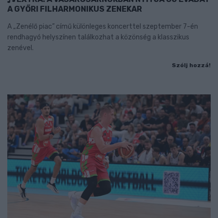
A GYŐRI FILHARMONIKUS ZENEKAR
A „Zenélő piac” című különleges koncerttel szeptember 7-én
rendhagyó helyszínen találkozhat a közönség a klasszikus
zenével.
Szólj hozzá!