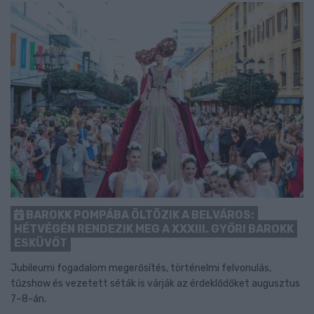
BAROKK POMPÁBA ÖLTÖZIK A BELVÁROS:
HÉTVÉGÉN RENDEZIK MEG A XXXIII. GYŐRI BAROKK
ESKÜVŐT
Jubileumi fogadalom megerősítés, történelmi felvonulás,
tűzshow és vezetett séták is várják az érdeklődőket augusztus
7–8-án.