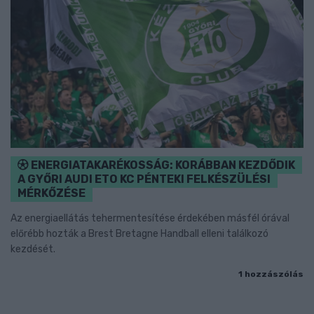
ENERGIATAKARÉKOSSÁG: KORÁBBAN KEZDŐDIK
A GYŐRI AUDI ETO KC PÉNTEKI FELKÉSZÜLÉSI
MÉRKŐZÉSE
Az energiaellátás tehermentesítése érdekében másfél órával
előrébb hozták a Brest Bretagne Handball elleni találkozó
kezdését.
1 hozzászólás