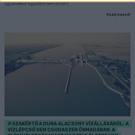
ugyanakkor egyelőre nem ismert.
Szólj hozzá!
SZAKÉRTŐ A DUNA ALACSONY VÍZÁLLÁSÁRÓL: A
VÍZLÉPCSŐ SEM CSODASZER ÖNMAGÁBAN, A