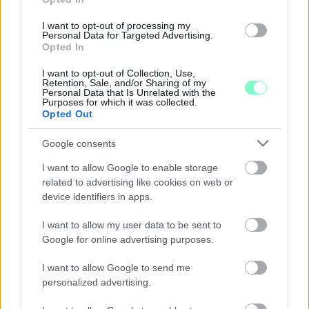
I want to opt-out of processing my
Personal Data for Targeted Advertising.
Opted In
I want to opt-out of Collection, Use,
Retention, Sale, and/or Sharing of my
Personal Data that Is Unrelated with the
Purposes for which it was collected.
Opted Out
Google consents
I want to allow Google to enable storage
related to advertising like cookies on web or
device identifiers in apps.
CZUNYINÉ HARCA A GMAIL ÉS AZ ÖNKÉNY ELLEN
- LETILTOTTA A GOOGLE A VÉDVONAL LEVELEZŐ
I want to allow my user data to be sent to
FIÓKJÁT
Google for online advertising purposes.
Nem vicc! A Fidesz maradéka tényleg egy ingyenes e-mail
I want to allow Google to send me
szolgáltatást használt, hogy megvédje a Fidesz maradékát.
personalized advertising.
Szólj hozzá!