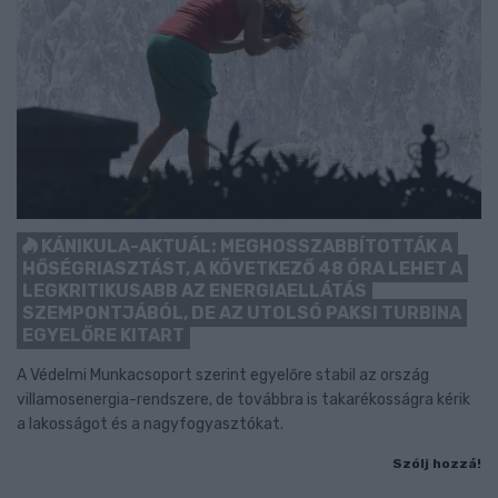
KÁNIKULA-AKTUÁL: MEGHOSSZABBÍTOTTÁK A
HŐSÉGRIASZTÁST, A KÖVETKEZŐ 48 ÓRA LEHET A
LEGKRITIKUSABB AZ ENERGIAELLÁTÁS
SZEMPONTJÁBÓL, DE AZ UTOLSÓ PAKSI TURBINA
EGYELŐRE KITART
A Védelmi Munkacsoport szerint egyelőre stabil az ország
villamosenergia-rendszere, de továbbra is takarékosságra kérik
a lakosságot és a nagyfogyasztókat.
Szólj hozzá!