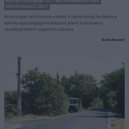
MEGHOSSZABBÍTOTTÁK A HARMADFOKÚ
HŐSÉGRIASZTÁST
Az országos tisztifőorvos szerint a tartós hőség továbbra is
komoly egészségügyi kockázatot jelent, különösen a
veszélyeztetett csoportok számára.
Szólj hozzá!