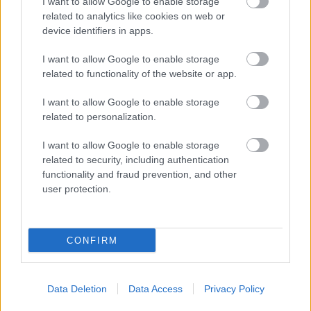
I want to allow Google to enable storage
related to analytics like cookies on web or
device identifiers in apps.
I want to allow Google to enable storage
related to functionality of the website or app.
I want to allow Google to enable storage
related to personalization.
I want to allow Google to enable storage
related to security, including authentication
functionality and fraud prevention, and other
user protection.
KEDDEN MEGVÁLASZTHATJA AZ
CONFIRM
ORSZÁGGYŰLÉS MAGYARORSZÁG ÚJ
KÖZTÁRSASÁGI ELNÖKÉT
A TISZA Párt frakciója kezdeményezte az államfőválasztás
Data Deletion
Data Access
Privacy Policy
augusztus 11-re való kitűzését - a kormánypárti jelölt személye