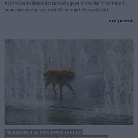
A járműipari vállalat átszervezi egyes termelési folyamatait,
hogy csökkentse az esti órák energiafelhasználását.
Szólj hozzá!
KÁNIKULA: PÉNTEK ÉJFÉLIG