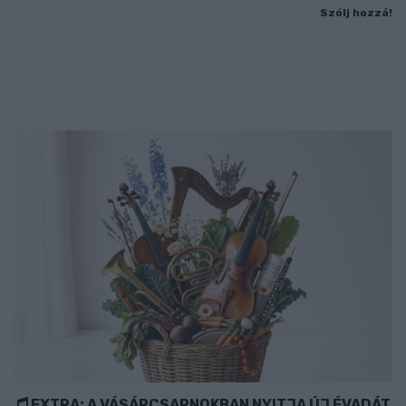
Szólj hozzá!
EXTRA: A VÁSÁRCSARNOKBAN NYITJA ÚJ ÉVADÁT