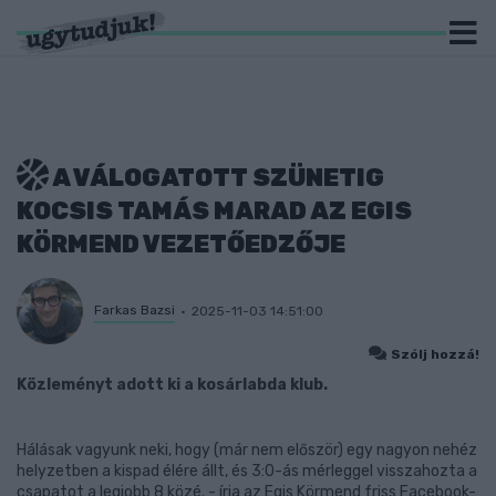
A VÁLOGATOTT SZÜNETIG
KOCSIS TAMÁS MARAD AZ EGIS
KÖRMEND VEZETŐEDZŐJE
Farkas Bazsi
2025-11-03 14:51:00
Szólj hozzá!
Közleményt adott ki a kosárlabda klub.
Hálásak vagyunk neki, hogy (már nem először) egy nagyon nehéz
helyzetben a kispad élére állt, és 3:0-ás mérleggel visszahozta a
csapatot a legjobb 8 közé. - írja az Egis Körmend friss Facebook-