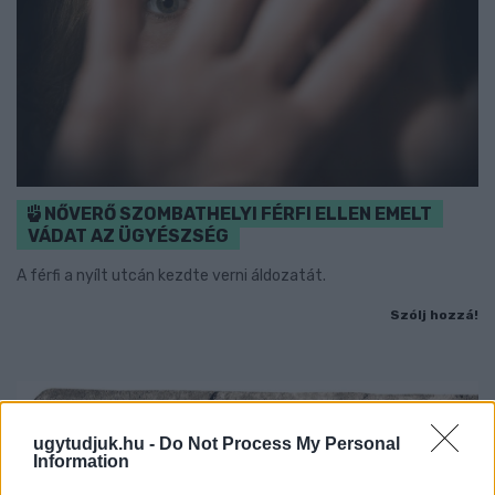
NŐVERŐ SZOMBATHELYI FÉRFI ELLEN EMELT
VÁDAT AZ ÜGYÉSZSÉG
A férfi a nyílt utcán kezdte verni áldozatát.
Szólj hozzá!
ugytudjuk.hu -
Do Not Process My Personal
Information