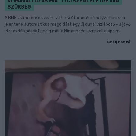
KLÍMAVÁLTOZÁS MIATT ÚJ SZEMLÉLETRE VAN
SZÜKSÉG
A BME vízmérnöke szerint a Paksi Atomerőmű helyzetére sem
jelentene automatikus megoldást egy új dunai vízlépcső - a jövő
vízgazdálkodását pedig már a klímamodellekre kell alapozni.
Szólj hozzá!