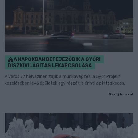
A NAPOKBAN BEFEJEZŐDIK A GYŐRI
DÍSZKIVILÁGÍTÁS LEKAPCSOLÁSA
A város 77 helyszínén zajlik a munkavégzés, a Győr Projekt
kezelésében lévő épületek egy részét is érinti az intézkedés.
Szólj hozzá!