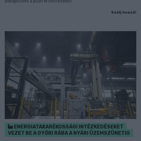
bekapcsolni a push értesítéseket.
Szólj hozzá!
ENERGIATAKARÉKOSSÁGI INTÉZKEDÉSEKET
VEZET BE A GYŐRI RÁBA A NYÁRI ÜZEMSZÜNETIG