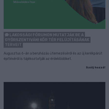
LAKOSSÁGI FÓRUMON MUTATJÁK BE A
GYŐRSZENTIVÁNI KÖR TÉR FELÚJÍTÁSÁNAK
TERVEIT
Augusztus 6-án a beruházás ütemezéséről és az új kerékpárút
építéséről is tájékoztatják az érdeklődőket.
Szólj hozzá!