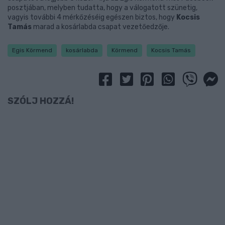
posztjában, melyben tudatta, hogy a válogatott szünetig,
vagyis további 4 mérkőzéséig egészen biztos, hogy
Kocsis
Tamás
marad a kosárlabda csapat vezetőedzője.
Egis Körmend
kosárlabda
Körmend
Kocsis Tamás
SZÓLJ HOZZÁ!