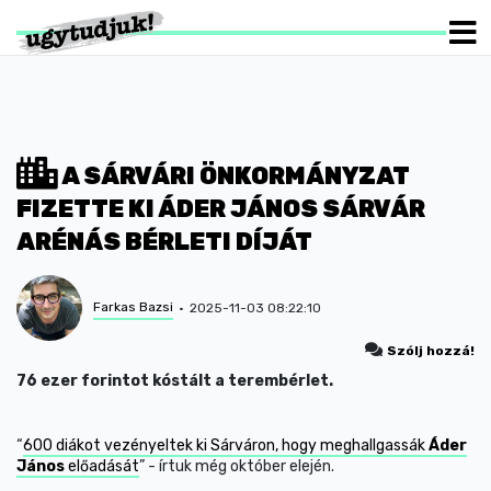
A SÁRVÁRI ÖNKORMÁNYZAT
FIZETTE KI ÁDER JÁNOS SÁRVÁR
ARÉNÁS BÉRLETI DÍJÁT
Farkas Bazsi
2025-11-03 08:22:10
Szólj hozzá!
76 ezer forintot kóstált a terembérlet.
“
600 diákot vezényeltek ki Sárváron, hogy meghallgassák
Áder
János
előadását
” - írtuk még október elején.