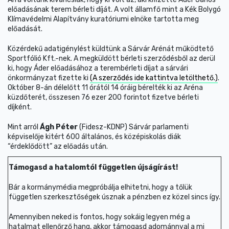
előadásának terem bérleti díját. A volt államfő mint a Kék Bolygó
Klímavédelmi Alapítvány kuratóriumi elnöke tartotta meg
előadását.
Közérdekű adatigénylést küldtünk a Sárvár Arénát működtető
Sportfólió Kft.-nek. A megküldött bérleti szerződésből az derül
ki, hogy Áder előadásához a terembérleti díjat a sárvári
önkormányzat fizette ki
(A szerződés ide kattintva letölthető.)
.
Október 8-án délelőtt 11 órától 14 óráig bérelték ki az Aréna
küzdőterét, összesen 76 ezer 200 forintot fizetve bérleti
díjként.
Mint arról
Ágh Péter
(Fidesz-KDNP) Sárvár parlamenti
képviselője kitért 600 általános, és középiskolás diák
“érdeklődött” az előadás után.
Támogasd a hatalomtól független újságírást!
Bár a kormánymédia megpróbálja elhitetni, hogy a tőlük
független szerkesztőségek úsznak a pénzben ez közel sincs így.
Amennyiben neked is fontos, hogy sokáig legyen még a
hatalmat ellenőrző hang, akkor támogasd adománnyal a mi