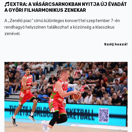
EXTRA: A VÁSÁRCSARNOKBAN NYITJA ÚJ ÉVADÁT
A GYŐRI FILHARMONIKUS ZENEKAR
A „Zenélő piac” című különleges koncerttel szeptember 7-én
rendhagyó helyszínen találkozhat a közönség a klasszikus
zenével.
Szólj hozzá!