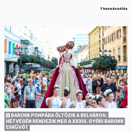
1 hozzászólás
BAROKK POMPÁBA ÖLTÖZIK A BELVÁROS:
HÉTVÉGÉN RENDEZIK MEG A XXXIII. GYŐRI BAROKK
ESKÜVŐT