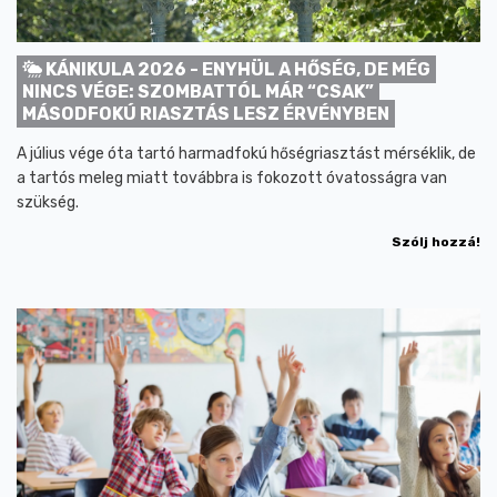
KÁNIKULA 2026 - ENYHÜL A HŐSÉG, DE MÉG
NINCS VÉGE: SZOMBATTÓL MÁR “CSAK”
MÁSODFOKÚ RIASZTÁS LESZ ÉRVÉNYBEN
A július vége óta tartó harmadfokú hőségriasztást mérséklik, de
a tartós meleg miatt továbbra is fokozott óvatosságra van
szükség.
Szólj hozzá!