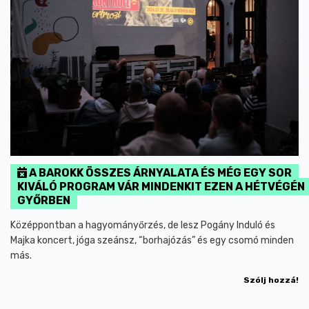
A BAROKK ÖSSZES ÁRNYALATA ÉS MÉG EGY SOR
KIVÁLÓ PROGRAM VÁR MINDENKIT EZEN A HÉTVÉGÉN
GYŐRBEN
Középpontban a hagyományőrzés, de lesz Pogány Induló és
Majka koncert, jóga szeánsz, “borhajózás” és egy csomó minden
más.
Szólj hozzá!