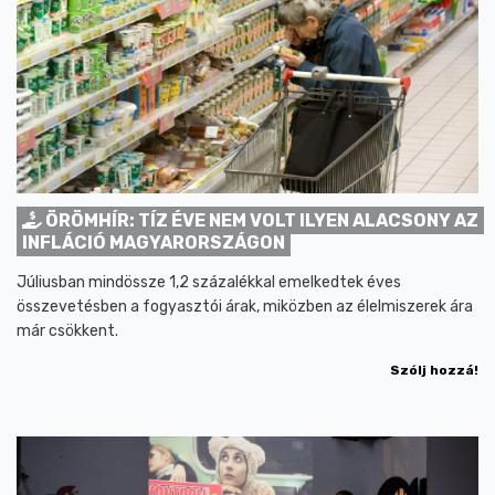
ÖRÖMHÍR: TÍZ ÉVE NEM VOLT ILYEN ALACSONY AZ
INFLÁCIÓ MAGYARORSZÁGON
Júliusban mindössze 1,2 százalékkal emelkedtek éves
összevetésben a fogyasztói árak, miközben az élelmiszerek ára
már csökkent.
Szólj hozzá!