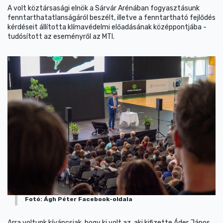
A volt köztársasági elnök a Sárvár Arénában fogyasztásunk
fenntarthatatlanságáról beszélt, illetve a fenntartható fejlődés
kérdéseit állította klímavédelmi előadásának középpontjába -
tudósított az eseményről az MTI.
Fotó: Ágh Péter Facebook-oldala
Arra voltunk kíváncsiak, hogy ki volt az, aki kifizette Áder János