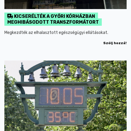
KICSERÉLTÉK A GYŐRI KÓRHÁZBAN
MEGHIBÁSODOTT TRANSZFORMÁTORT
Megkezdték az elhalasztott egészségügyi ellátásokat.
Szólj hozzá!