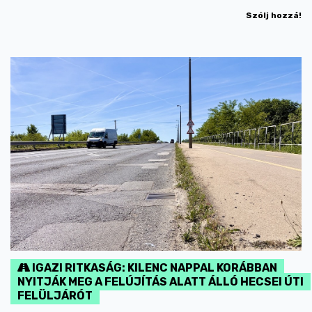
Szólj hozzá!
IGAZI RITKASÁG: KILENC NAPPAL KORÁBBAN
NYITJÁK MEG A FELÚJÍTÁS ALATT ÁLLÓ HECSEI ÚTI
FELÜLJÁRÓT