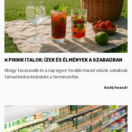
PIKNIK ITALOK: ÍZEK ÉS ÉLMÉNYEK A SZABADBAN
Ahogy tavaszodik és a nap egyre tovább marad velünk, sokaknak
támad kedve kirándulni a természetbe.
Szólj hozzá!