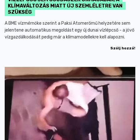
KLÍMAVÁLTOZÁS MIATT ÚJ SZEMLÉLETRE VAN
SZÜKSÉG
A BME vízmérnöke szerint a Paksi Atomerőmű helyzetére sem
jelentene automatikus megoldást egy új dunai vízlépcső - a jövő
vízgazdálkodását pedig már a klímamodellekre kell alapozni.
Szólj hozzá!