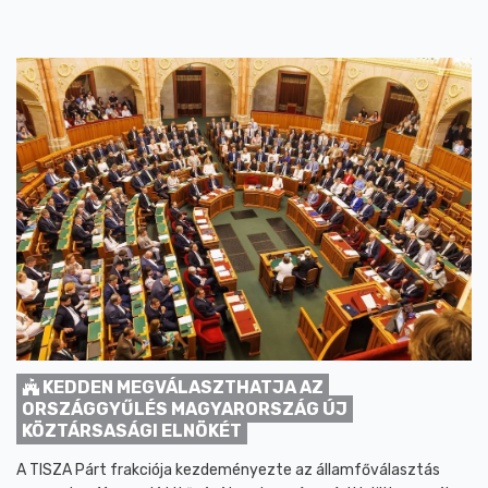
KEDDEN MEGVÁLASZTHATJA AZ
ORSZÁGGYŰLÉS MAGYARORSZÁG ÚJ
KÖZTÁRSASÁGI ELNÖKÉT
A TISZA Párt frakciója kezdeményezte az államfőválasztás