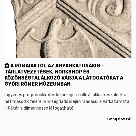
A RÓMAIAKTÓL AZ AGYAGKATONÁKIG –
TÁRLATVEZETÉSEK, WORKSHOP ÉS
KÖZÖNSÉGTALÁLKOZÓ VÁRJA A LÁTOGATÓKAT A
GYŐRI RÓMER MÚZEUMBAN
Ingyenes programokkal és különleges kiállításokkal készülnek a
hét második felére, a hőségriadó idején ráadásul a Várkazamata
– Kőtár is díjmentesen látogatható.
Szólj hozzá!