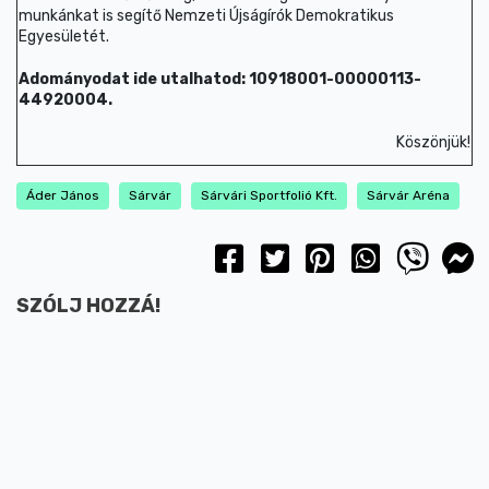
munkánkat is segítő Nemzeti Újságírók Demokratikus
Egyesületét.
Adományodat ide utalhatod: 10918001-00000113-
44920004.
Köszönjük!
Áder János
Sárvár
Sárvári Sportfolió Kft.
Sárvár Aréna
SZÓLJ HOZZÁ!