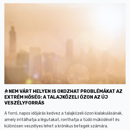
NEM VÁRT HELYEN IS OKOZHAT PROBLÉMÁKAT AZ
EXTRÉM HŐSÉG: A TALAJKÖZELI ÓZON AZ ÚJ
VESZÉLYFORRÁS
A forró, napos időjárás kedvez a talajközeli ózon kialakulásának,
amely irritálhatja a légutakat, ronthatja a tüdő működését és
különösen veszélyes lehet a krónikus betegek számára.