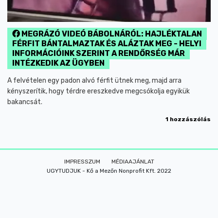
MEGRÁZÓ VIDEÓ BÁBOLNÁRÓL: HAJLÉKTALAN
FÉRFIT BÁNTALMAZTAK ÉS ALÁZTAK MEG - HELYI
INFORMÁCIÓINK SZERINT A RENDŐRSÉG MÁR
INTÉZKEDIK AZ ÜGYBEN
A felvételen egy padon alvó férfit ütnek meg, majd arra
kényszerítik, hogy térdre ereszkedve megcsókolja egyikük
bakancsát.
1 hozzászólás
IMPRESSZUM
MÉDIAAJÁNLAT
UGYTUDJUK - Kő a Mezőn Nonprofit Kft. 2022