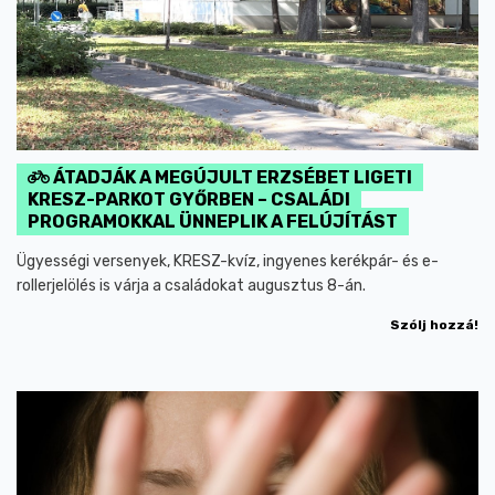
ÁTADJÁK A MEGÚJULT ERZSÉBET LIGETI
KRESZ-PARKOT GYŐRBEN – CSALÁDI
PROGRAMOKKAL ÜNNEPLIK A FELÚJÍTÁST
Ügyességi versenyek, KRESZ-kvíz, ingyenes kerékpár- és e-
rollerjelölés is várja a családokat augusztus 8-án.
Szólj hozzá!