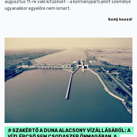
augusztus 11-re való kitűzését - a kormánypárti jelölt személye
ugyanakkor egyelőre nem ismert.
Szólj hozzá!
SZAKÉRTŐ A DUNA ALACSONY VÍZÁLLÁSÁRÓL: A
VÍZLÉPCSŐ SEM CSODASZER ÖNMAGÁBAN, A