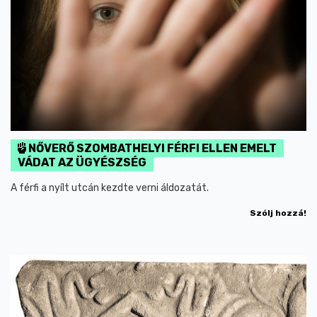
NŐVERŐ SZOMBATHELYI FÉRFI ELLEN EMELT
VÁDAT AZ ÜGYÉSZSÉG
A férfi a nyílt utcán kezdte verni áldozatát.
Szólj hozzá!