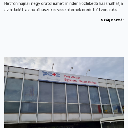
Hétfőn hajnali négy órától ismét minden közlekedő használhatja
az átkelőt, az autóbuszok is visszatérnek eredeti útvonalukra.
Szólj hozzá!