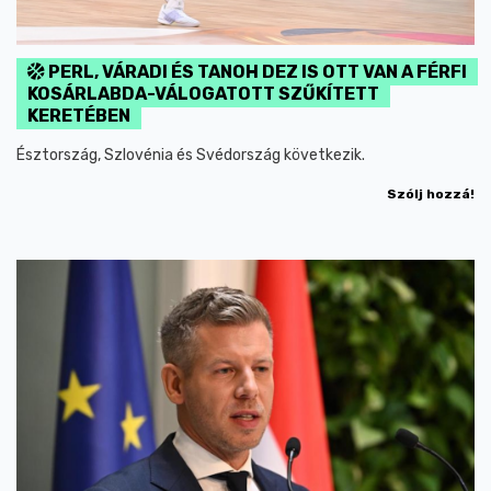
PERL, VÁRADI ÉS TANOH DEZ IS OTT VAN A FÉRFI
KOSÁRLABDA-VÁLOGATOTT SZŰKÍTETT
KERETÉBEN
Észtország, Szlovénia és Svédország következik.
Szólj hozzá!