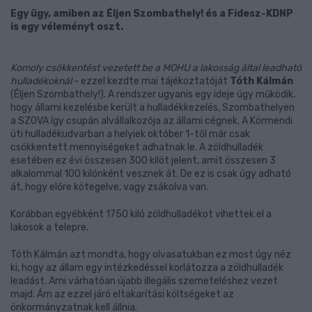
Egy ügy, amiben az Éljen Szombathely! és a Fidesz-KDNP
is egy véleményt oszt.
Komoly csökkentést vezetett be a MOHU a lakosság által leadható
hulladékoknál
- ezzel kezdte mai tájékoztatóját
Tóth Kálmán
(Éljen Szombathely!). A rendszer ugyanis egy ideje úgy működik,
hogy állami kezelésbe került a hulladékkezelés, Szombathelyen
a SZOVA így csupán alvállalkozója az állami cégnek. A Körmendi
úti hulladékudvarban a helyiek október 1-től már csak
csökkentett mennyiségeket adhatnak le. A zöldhulladék
esetében ez évi összesen 300 kilót jelent, amit összesen 3
alkalommal 100 kilónként vesznek át. De ez is csak úgy adható
át, hogy előre kötegelve, vagy zsákolva van.
Korábban egyébként 1750 kiló zöldhulladékot vihettek el a
lakosok a telepre.
Tóth Kálmán azt mondta, hogy olvasatukban ez most úgy néz
ki, hogy az állam egy intézkedéssel korlátozza a zöldhulladék
leadást. Ami várhatóan újabb illegális szemeteléshez vezet
majd. Ám az ezzel járó eltakarítási költségeket az
önkormányzatnak kell állnia.