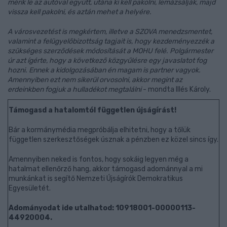
mérik le az autóval együtt, utána ki kell pakolni, lemázsálják, majd
vissza kell pakolni, és aztán mehet a helyére.
A városvezetést is megkértem, illetve a SZOVA menedzsmentet,
valamint a felügyelőbizottság tagjait is, hogy kezdeményezzék a
szükséges szerződések módosítását a MOHU felé. Polgármester
úr azt ígérte, hogy a következő közgyűlésre egy javaslatot fog
hozni. Ennek a kidolgozásában én magam is partner vagyok.
Amennyiben ezt nem sikerül orvosolni, akkor megint az
erdeinkben fogjuk a hulladékot megtalálni
- mondta Illés Károly.
Támogasd a hatalomtól független újságírást!
Bár a kormánymédia megpróbálja elhitetni, hogy a tőlük
független szerkesztőségek úsznak a pénzben ez közel sincs így.
Amennyiben neked is fontos, hogy sokáig legyen még a
hatalmat ellenőrző hang, akkor támogasd adománnyal a mi
munkánkat is segítő Nemzeti Újságírók Demokratikus
Egyesületét.
Adományodat ide utalhatod: 10918001-00000113-
44920004.