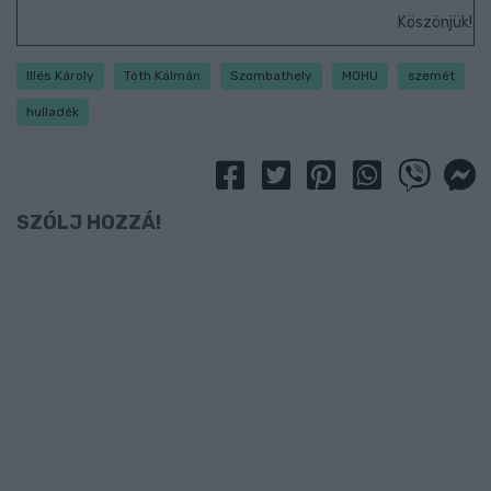
Köszönjük!
Illés Károly
Tóth Kálmán
Szombathely
MOHU
szemét
hulladék
SZÓLJ HOZZÁ!