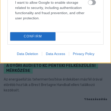
I want to allow Google to enable storage
related to security, including authentication
functionality and fraud prevention, and other
user protection.
CONFIRM
Data Deletion
Data Access
Privacy Policy
ENERGIATAKARÉKOSSÁG: KORÁBBAN KEZDŐDIK
A GYŐRI AUDI ETO KC PÉNTEKI FELKÉSZÜLÉSI
MÉRKŐZÉSE
Az energiaellátás tehermentesítése érdekében másfél órával
előrébb hozták a Brest Bretagne Handball elleni találkozó
kezdését.
1 hozzászólás