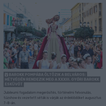
BAROKK POMPÁBA ÖLTÖZIK A BELVÁROS:
HÉTVÉGÉN RENDEZIK MEG A XXXIII. GYŐRI BAROKK
ESKÜVŐT
Jubileumi fogadalom megerősítés, történelmi felvonulás,
tűzshow és vezetett séták is várják az érdeklődőket augusztus
7–8-án.