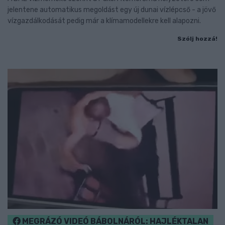
jelentene automatikus megoldást egy új dunai vízlépcső - a jövő
vízgazdálkodását pedig már a klímamodellekre kell alapozni.
Szólj hozzá!
MEGRÁZÓ VIDEÓ BÁBOLNÁRÓL: HAJLÉKTALAN