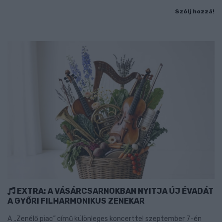
Szólj hozzá!
EXTRA: A VÁSÁRCSARNOKBAN NYITJA ÚJ ÉVADÁT
A GYŐRI FILHARMONIKUS ZENEKAR
A „Zenélő piac” című különleges koncerttel szeptember 7-én