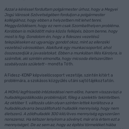
Azzal a kéréssel fordultam polgármester úrhoz, hogy a Megyei
Jogú Városok Szövetségében forduljon a polgármester
kollégiához, hogy ebben a helyzetben mit lehet tenni.
Meggyőződésem, hogy ez nem csak Szombathelyen probléma.
Korábban is működött mára közös fellépés, bízom benne, hogy
most is fog. Gondolom én, hogy a fideszes vezetésű
településeken ez ugyanúgy gondot okoz, mint az ellenzéki
vezetésű városokban. Alakítunk egy munkacsoportot, ahol
összeszedjük a javaslatokat. Ebben a munkában Illés Károlyra, is
számítok, aki szintén elmondta, hogy micsoda életszerűtlen
szabályozás született
- mondta Tóth.
A Fidesz-KDNP képviselőcsoport vezetője, szintén kitért a
problémára, a szokásos közgyűlés utáni sajtótájékoztatón.
A MOHU legfrissebb intézkedései nem előre, hanem visszaviszi a
hulladékgazdálkodás problémáját, főleg a szelektív tekintetben.
Az október 1. változás után olyan szinten lettek korlátozva a
hulladékudvarra beszállítoható hulladék mennyiség, hogy nem
életszerű. A zöldhulladék 300 kiló/éves mennyiség egyszerűen
nonszensz. Ha kétszer lenyírom a sövényt, már el is értem ezt a
mennyiséget. De az sem az, hogy az építési törmeléket hiába