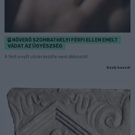
NŐVERŐ SZOMBATHELYI FÉRFI ELLEN EMELT
VÁDAT AZ ÜGYÉSZSÉG
A férfi a nyílt utcán kezdte verni áldozatát.
Szólj hozzá!