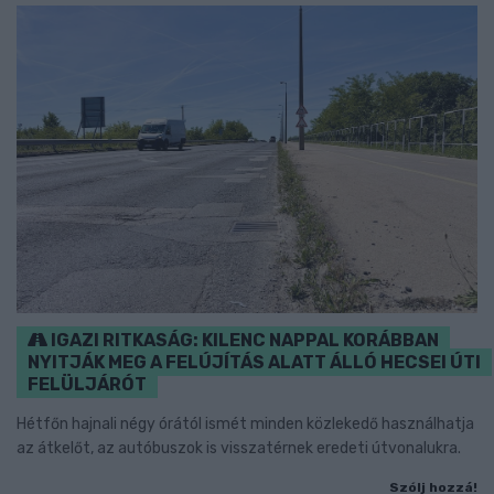
IGAZI RITKASÁG: KILENC NAPPAL KORÁBBAN
NYITJÁK MEG A FELÚJÍTÁS ALATT ÁLLÓ HECSEI ÚTI
FELÜLJÁRÓT
Hétfőn hajnali négy órától ismét minden közlekedő használhatja
az átkelőt, az autóbuszok is visszatérnek eredeti útvonalukra.
Szólj hozzá!