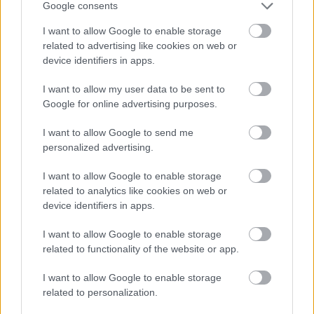
Google consents
I want to allow Google to enable storage
related to advertising like cookies on web or
device identifiers in apps.
I want to allow my user data to be sent to
Google for online advertising purposes.
A BAROKK ÖSSZES ÁRNYALATA ÉS MÉG EGY SOR
I want to allow Google to send me
KIVÁLÓ PROGRAM VÁR MINDENKIT EZEN A HÉTVÉGÉN
personalized advertising.
GYŐRBEN
Középpontban a hagyományőrzés, de lesz Pogány Induló és
I want to allow Google to enable storage
Majka koncert, jóga szeánsz, “borhajózás” és egy csomó minden
related to analytics like cookies on web or
device identifiers in apps.
más.
Szólj hozzá!
I want to allow Google to enable storage
related to functionality of the website or app.
I want to allow Google to enable storage
related to personalization.