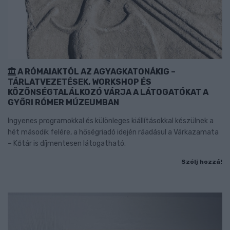
A RÓMAIAKTÓL AZ AGYAGKATONÁKIG –
TÁRLATVEZETÉSEK, WORKSHOP ÉS
KÖZÖNSÉGTALÁLKOZÓ VÁRJA A LÁTOGATÓKAT A
GYŐRI RÓMER MÚZEUMBAN
Ingyenes programokkal és különleges kiállításokkal készülnek a
hét második felére, a hőségriadó idején ráadásul a Várkazamata
– Kőtár is díjmentesen látogatható.
Szólj hozzá!