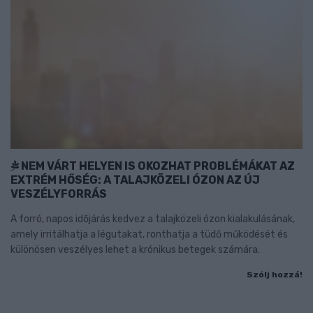
NEM VÁRT HELYEN IS OKOZHAT PROBLÉMÁKAT AZ
EXTRÉM HŐSÉG: A TALAJKÖZELI ÓZON AZ ÚJ
VESZÉLYFORRÁS
A forró, napos időjárás kedvez a talajközeli ózon kialakulásának,
amely irritálhatja a légutakat, ronthatja a tüdő működését és
különösen veszélyes lehet a krónikus betegek számára.
Szólj hozzá!