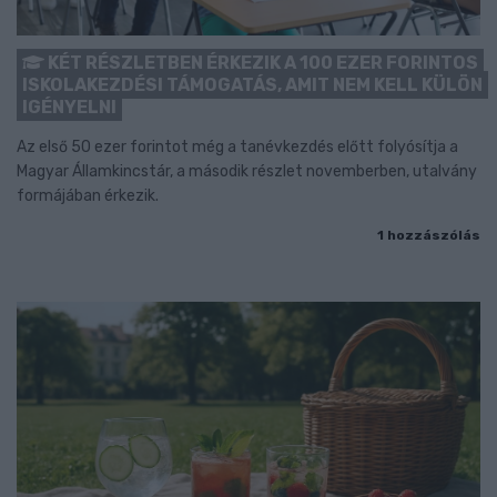
KÉT RÉSZLETBEN ÉRKEZIK A 100 EZER FORINTOS
ISKOLAKEZDÉSI TÁMOGATÁS, AMIT NEM KELL KÜLÖN
IGÉNYELNI
Az első 50 ezer forintot még a tanévkezdés előtt folyósítja a
Magyar Államkincstár, a második részlet novemberben, utalvány
formájában érkezik.
1 hozzászólás