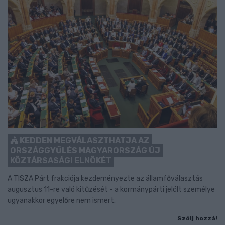
KEDDEN MEGVÁLASZTHATJA AZ
ORSZÁGGYŰLÉS MAGYARORSZÁG ÚJ
KÖZTÁRSASÁGI ELNÖKÉT
A TISZA Párt frakciója kezdeményezte az államfőválasztás
augusztus 11-re való kitűzését - a kormánypárti jelölt személye
ugyanakkor egyelőre nem ismert.
Szólj hozzá!