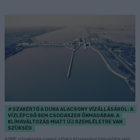
SZAKÉRTŐ A DUNA ALACSONY VÍZÁLLÁSÁRÓL: A
VÍZLÉPCSŐ SEM CSODASZER ÖNMAGÁBAN, A
KLÍMAVÁLTOZÁS MIATT ÚJ SZEMLÉLETRE VAN
SZÜKSÉG
A BME vízmérnöke szerint a Paksi Atomerőmű helyzetére sem