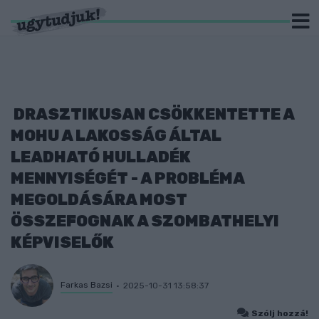
DRASZTIKUSAN CSÖKKENTETTE A
MOHU A LAKOSSÁG ÁLTAL
LEADHATÓ HULLADÉK
MENNYISÉGÉT - A PROBLÉMA
MEGOLDÁSÁRA MOST
ÖSSZEFOGNAK A SZOMBATHELYI
KÉPVISELŐK
Farkas Bazsi
2025-10-31 13:58:37
Szólj hozzá!