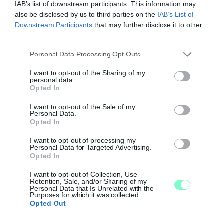
IAB’s list of downstream participants. This information may
also be disclosed by us to third parties on the
IAB’s List of
Downstream Participants
that may further disclose it to other
third parties.
Please note that this website/app uses one or more Google
Personal Data Processing Opt Outs
ÖRÖMHÍR: TÍZ ÉVE NEM VOLT ILYEN ALACSONY AZ
services and may gather and store information including but
INFLÁCIÓ MAGYARORSZÁGON
not limited to your visit or usage behaviour. You may click to
I want to opt-out of the Sharing of my
personal data.
grant or deny consent to Google and its third-party tags to
Opted In
Júliusban mindössze 1,2 százalékkal emelkedtek éves
use your data for below specified purposes in below Google
összevetésben a fogyasztói árak, miközben az élelmiszerek ára
consent section.
I want to opt-out of the Sale of my
már csökkent.
Personal Data.
Opted In
Szólj hozzá!
I want to opt-out of processing my
Personal Data for Targeted Advertising.
Opted In
I want to opt-out of Collection, Use,
Retention, Sale, and/or Sharing of my
Personal Data that Is Unrelated with the
Purposes for which it was collected.
Opted Out