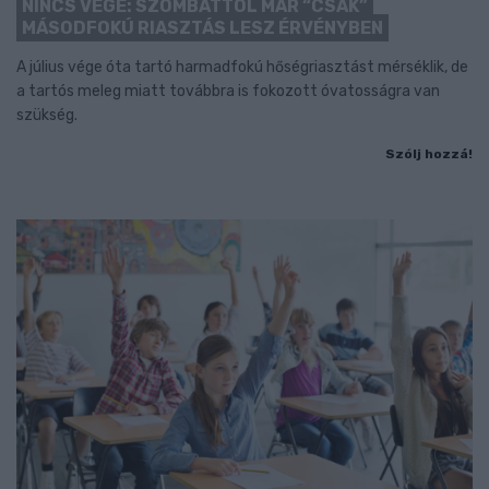
NINCS VÉGE: SZOMBATTÓL MÁR “CSAK”
MÁSODFOKÚ RIASZTÁS LESZ ÉRVÉNYBEN
A július vége óta tartó harmadfokú hőségriasztást mérséklik, de
a tartós meleg miatt továbbra is fokozott óvatosságra van
szükség.
Szólj hozzá!