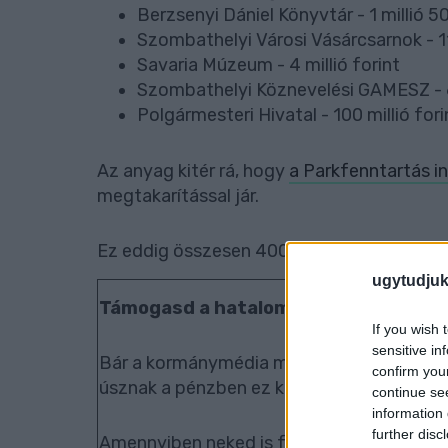
Berzsenyi Dániel Könyvtár - 1 millió 5
Szombathelyi Városi Vásárcsarnok - 11 
Savaria Múzeum - 4 millió forint
Szombathelyi Köznevelési GAMESZ - 63
Polgármesteri Hivatal - 100 millió fori
Az anyag kitér rá, hogy
a Parkfenntartás i
megtakarítással jár.
Ez eddig összesen 400 millió forint megtak
ugytudjuk
Támogasd a hatalomtól független újs
If you wish 
sensitive in
Bár a kormánymédia megpróbálja elhitetni
confirm you
úsznak a pénzben ez közel sincs így.
continue se
information 
further disc
Amennyiben neked is fontos, hogy sokáig 