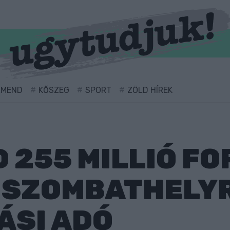
RMEND
KŐSZEG
SPORT
ZÖLD HÍREK
D 255 MILLIÓ FO
 SZOMBATHELYR
ÁSI ADÓ