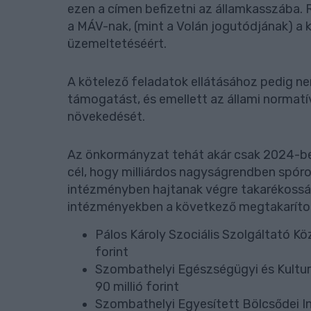
ezen a címen befizetni az államkasszába. Rá
a MÁV-nak, (mint a Volán jogutódjának) a 
üzemeltetéséért.
A kötelező feladatok ellátásához pedig n
támogatást, és emellett az állami normatív
növekedését.
Az önkormányzat tehát akár csak 2024-be
cél, hogy milliárdos nagyságrendben spóro
intézményben hajtanak végre takarékossá
intézményekben a következő megtakaríto
Pálos Károly Szociális Szolgáltató Kö
forint
Szombathelyi Egészségügyi és Kultur
90 millió forint
Szombathelyi Egyesített Bölcsődei Int