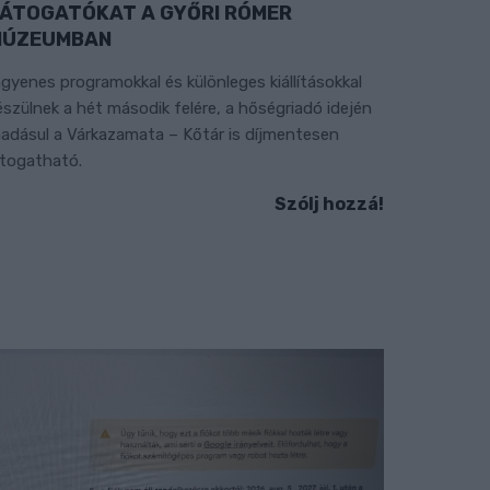
ÁTOGATÓKAT A GYŐRI RÓMER
MÚZEUMBAN
ngyenes programokkal és különleges kiállításokkal
észülnek a hét második felére, a hőségriadó idején
áadásul a Várkazamata – Kőtár is díjmentesen
átogatható.
Szólj hozzá!