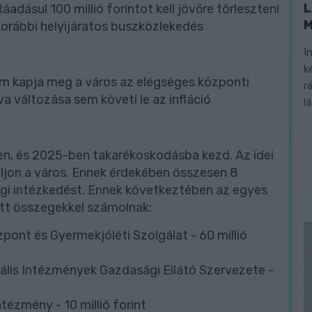
L
adásul 100 millió forintot kell jövőre törleszteni
korábbi helyijáratos buszközlekedés
I
k
em kapja meg a város az elégséges központi
r
a változása sem követi le az infláció
l
n, és 2025-ben takarékoskodásba kezd. Az idei
ljon a város. Ennek érdekében összesen 8
gi intézkedést. Ennek következtében az egyes
tt összegekkel számolnak:
zpont és Gyermekjóléti Szolgálat - 60 millió
ális Intézmények Gazdasági Ellátó Szervezete -
ézmény - 10 millió forint