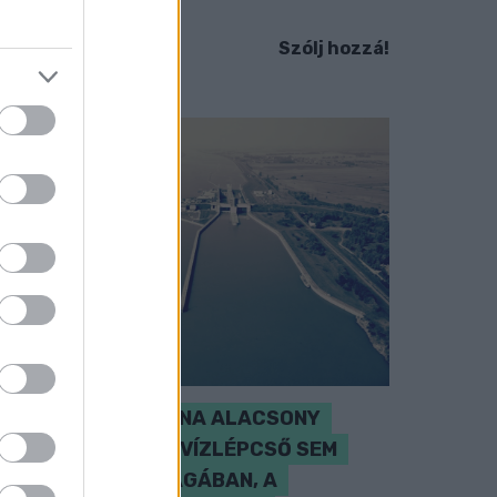
em ismert.
Szólj hozzá!
SZAKÉRTŐ A DUNA ALACSONY
VÍZÁLLÁSÁRÓL: A VÍZLÉPCSŐ SEM
CSODASZER ÖNMAGÁBAN, A