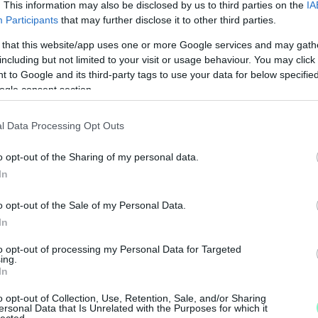
. This information may also be disclosed by us to third parties on the
IA
segítő Nemzeti Újságírók Demokratikus
Participants
that may further disclose it to other third parties.
 that this website/app uses one or more Google services and may gath
including but not limited to your visit or usage behaviour. You may click 
01-00000113-44920004.
 to Google and its third-party tags to use your data for below specifi
ogle consent section.
Köszönjük!
l Data Processing Opt Outs
o opt-out of the Sharing of my personal data.
In
o opt-out of the Sale of my Personal Data.
In
to opt-out of processing my Personal Data for Targeted
ing.
A
In
á
o opt-out of Collection, Use, Retention, Sale, and/or Sharing
k
ersonal Data that Is Unrelated with the Purposes for which it
lected.