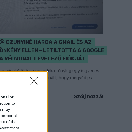
CZUNYINÉ HARCA A GMAIL ÉS AZ
ÖNKÉNY ELLEN - LETILTOTTA A GOOGLE
A VÉDVONAL LEVELEZŐ FIÓKJÁT
em vicc! A Fidesz maradéka tényleg egy ingyenes
-mail szolgáltatást használt, hogy megvédje a
idesz maradékát.
Szólj hozzá!
sonal or
ection to
ou may
 personal
out of the
 downstream