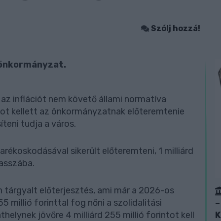
Szólj hozzá!
 önkormányzat.
 az inflációt nem követő állami normatíva
ntot kellett az önkormányzatnak előteremtenie
teni tudja a város.
arékoskodásával sikerült előteremteni, 1 milliárd
kasszába.
n tárgyalt előterjesztés, ami már a 2026-os
5 millió forinttal fog nőni a szolidalitási
–
helynek jövőre 4 milliárd 255 millió forintot kell
K