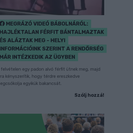
MEGRÁZÓ VIDEÓ BÁBOLNÁRÓL:
HAJLÉKTALAN FÉRFIT BÁNTALMAZTAK
ÉS ALÁZTAK MEG - HELYI
INFORMÁCIÓINK SZERINT A RENDŐRSÉG
MÁR INTÉZKEDIK AZ ÜGYBEN
 felvételen egy padon alvó férfit ütnek meg, majd
rra kényszerítik, hogy térdre ereszkedve
egcsókolja egyikük bakancsát.
Szólj hozzá!