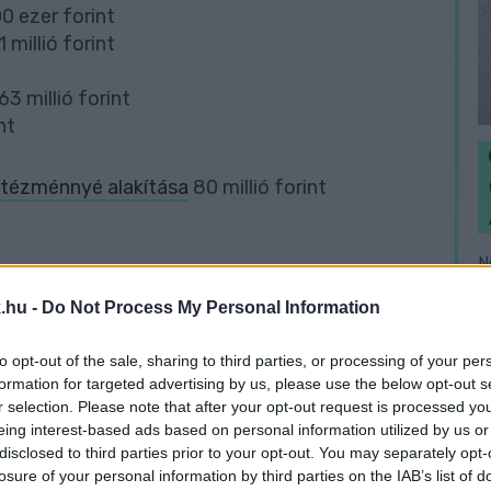
00 ezer forint
millió forint
 millió forint
nt
ntézménnyé alakítása
80 millió forint
N
arítást jelent a jövő évi költségvetésre nézve.
e
.hu -
Do Not Process My Personal Information
F
ágírást!
to opt-out of the sale, sharing to third parties, or processing of your per
formation for targeted advertising by us, please use the below opt-out s
, hogy a tőlük független szerkesztőségek
r selection. Please note that after your opt-out request is processed y
eing interest-based ads based on personal information utilized by us or
disclosed to third parties prior to your opt-out. You may separately opt-
losure of your personal information by third parties on the IAB’s list of
legyen még a hatalmat ellenőrző hang, akkor