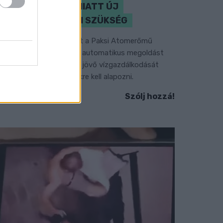
KLÍMAVÁLTOZÁS MIATT ÚJ
SZEMLÉLETRE VAN SZÜKSÉG
 BME vízmérnöke szerint a Paksi Atomerőmű
elyzetére sem jelentene automatikus megoldást
gy új dunai vízlépcső - a jövő vízgazdálkodását
edig már a klímamodellekre kell alapozni.
Szólj hozzá!