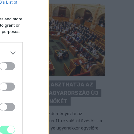
B’s List of
er and store
to grant or
ed purposes
KEDDEN MEGVÁLASZTHATJA AZ
ORSZÁGGYŰLÉS MAGYARORSZÁG ÚJ
KÖZTÁRSASÁGI ELNÖKÉT
 TISZA Párt frakciója kezdeményezte az
llamfőválasztás augusztus 11-re való kitűzését - a
ormánypárti jelölt személye ugyanakkor egyelőre