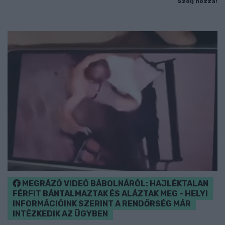
Szólj hozzá!
MEGRÁZÓ VIDEÓ BÁBOLNÁRÓL: HAJLÉKTALAN
FÉRFIT BÁNTALMAZTAK ÉS ALÁZTAK MEG - HELYI
INFORMÁCIÓINK SZERINT A RENDŐRSÉG MÁR
INTÉZKEDIK AZ ÜGYBEN