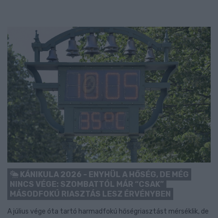
KÁNIKULA 2026 - ENYHÜL A HŐSÉG, DE MÉG
NINCS VÉGE: SZOMBATTÓL MÁR “CSAK”
MÁSODFOKÚ RIASZTÁS LESZ ÉRVÉNYBEN
A július vége óta tartó harmadfokú hőségriasztást mérséklik, de