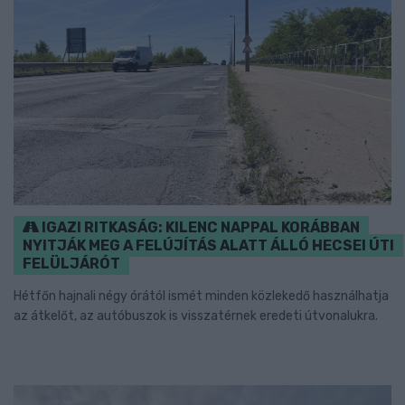
IGAZI RITKASÁG: KILENC NAPPAL KORÁBBAN
NYITJÁK MEG A FELÚJÍTÁS ALATT ÁLLÓ HECSEI ÚTI
FELÜLJÁRÓT
Hétfőn hajnali négy órától ismét minden közlekedő használhatja
az átkelőt, az autóbuszok is visszatérnek eredeti útvonalukra.