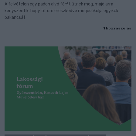
A felvételen egy padon alvó férfit ütnek meg, majd arra
kényszerítik, hogy térdre ereszkedve megcsókolja egyikük
bakancsát.
1 hozzászólás