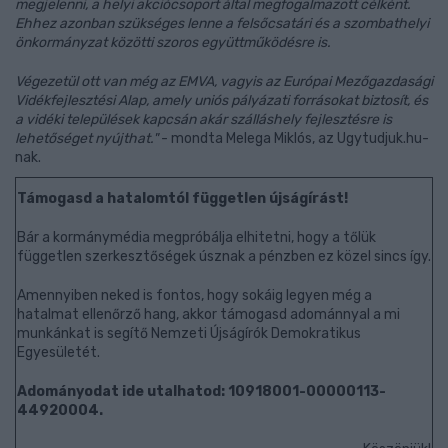
megjelenni, a helyi akciócsoport által megfogalmazott célként.
Ehhez azonban szükséges lenne a felsőcsatári és a szombathelyi
önkormányzat közötti szoros együttműködésre is.
Végezetül ott van még az EMVA, vagyis az Európai Mezőgazdasági
Vidékfejlesztési Alap, amely uniós pályázati forrásokat biztosít, és
a vidéki települések kapcsán akár szálláshely fejlesztésre is
lehetőséget nyújthat."
- mondta Melega Miklós, az Ugytudjuk.hu-
nak.
Támogasd a hatalomtól független újságírást!
Bár a kormánymédia megpróbálja elhitetni, hogy a tőlük
független szerkesztőségek úsznak a pénzben ez közel sincs így.
Amennyiben neked is fontos, hogy sokáig legyen még a
hatalmat ellenőrző hang, akkor támogasd adománnyal a mi
munkánkat is segítő Nemzeti Újságírók Demokratikus
Egyesületét.
Adományodat ide utalhatod: 10918001-00000113-
44920004.