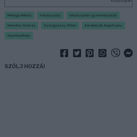
Köszönjük!
Melega Miklós
Felsőcsatár
felsőcsatári gyermeküdülő
Nemény András
Gyöngyössy Péter
Kerekerdő Alapítvány
Szombathely
SZÓLJ HOZZÁ!