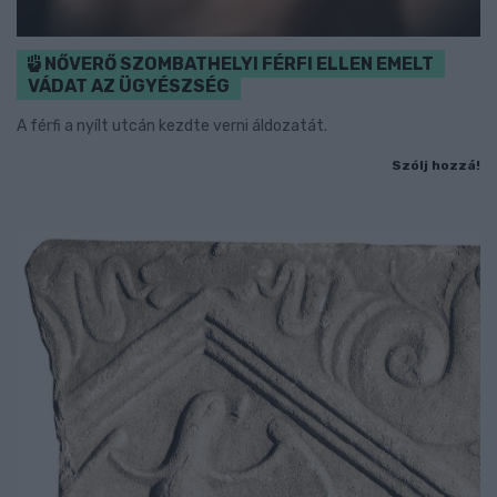
NŐVERŐ SZOMBATHELYI FÉRFI ELLEN EMELT
VÁDAT AZ ÜGYÉSZSÉG
A férfi a nyílt utcán kezdte verni áldozatát.
Szólj hozzá!