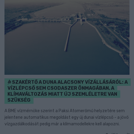
SZAKÉRTŐ A DUNA ALACSONY VÍZÁLLÁSÁRÓL: A
VÍZLÉPCSŐ SEM CSODASZER ÖNMAGÁBAN, A
KLÍMAVÁLTOZÁS MIATT ÚJ SZEMLÉLETRE VAN
SZÜKSÉG
A BME vízmérnöke szerint a Paksi Atomerőmű helyzetére sem
jelentene automatikus megoldást egy új dunai vízlépcső - a jövő
vízgazdálkodását pedig már a klímamodellekre kell alapozni.