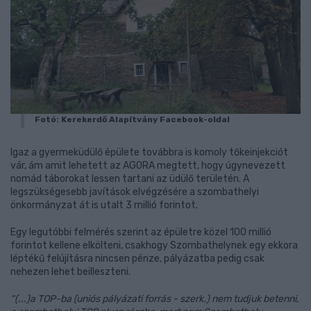
Fotó: Kerekerdő Alapítvány Facebook-oldal
Igaz a gyermeküdülő épülete továbbra is komoly tőkeinjekciót
vár, ám amit lehetett az AGORA megtett, hogy úgynevezett
nomád táborokat lessen tartani az üdülő területén. A
legszükségesebb javítások elvégzésére a szombathelyi
önkormányzat át is utalt 3 millió forintot.
Egy legutóbbi felmérés szerint az épületre közel 100 millió
forintot kellene elkölteni, csakhogy Szombathelynek egy ekkora
léptékű felújításra nincsen pénze, pályázatba pedig csak
nehezen lehet beilleszteni.
“(...)a TOP-ba (uniós pályázati forrás - szerk.) nem tudjuk betenni,