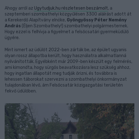
Ahogy arról az
Ugytudjuk.hu
részletesen beszámolt
, a
szeptemberi szombathelyi közgyűlésen 3300 aláírást adott át
a Kerekerdő Alapítvány elnöke,
Gyöngyössy Péter
Nemény
András
(Éljen Szombathely!) szombathelyi polgármesternek.
Hogy ezzel is felhívja a figyelmet a felsőcsatári gyermeküdülő
ügyére.
Mint ismert az üdülőt 2022-ben zárták be, az épület ugyanis
olyan rossz állapotba került, hogy használatra alkalmatlanná
nyilvánították. Egyébként már 2009-ben készült egy felmérés,
ami kimondta, hogy sürgős beavatkozásra lesz szükség ahhoz,
hogy ingatlan állapotát meg tudják őrizni, és továbbra is
lehessen táborokat szervezni a szombathelyi önkormányzat
tulajdonában lévő, ám Felsőcsatár közigazgatási területén
fekvő üdülőben.