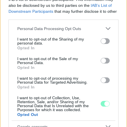
also be disclosed by us to third parties on the
IAB’s List of
Downstream Participants
that may further disclose it to other
ÖRÖMHÍR: TÍZ ÉVE NEM VOLT ILYEN ALACSONY AZ
third parties.
INFLÁCIÓ MAGYARORSZÁGON
Please note that this website/app uses one or more Google
Personal Data Processing Opt Outs
Júliusban mindössze 1,2 százalékkal emelkedtek éves
services and may gather and store information including but
összevetésben a fogyasztói árak, miközben az élelmiszerek ára
not limited to your visit or usage behaviour. You may click to
I want to opt-out of the Sharing of my
már csökkent.
personal data.
grant or deny consent to Google and its third-party tags to
Opted In
use your data for below specified purposes in below Google
Szólj hozzá!
consent section.
I want to opt-out of the Sale of my
Personal Data.
Opted In
I want to opt-out of processing my
Personal Data for Targeted Advertising.
Opted In
I want to opt-out of Collection, Use,
Retention, Sale, and/or Sharing of my
Personal Data that Is Unrelated with the
Purposes for which it was collected.
Opted Out
Google consents