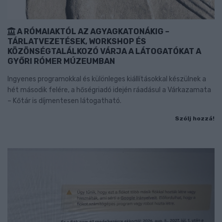
A RÓMAIAKTÓL AZ AGYAGKATONÁKIG –
TÁRLATVEZETÉSEK, WORKSHOP ÉS
KÖZÖNSÉGTALÁLKOZÓ VÁRJA A LÁTOGATÓKAT A
GYŐRI RÓMER MÚZEUMBAN
Ingyenes programokkal és különleges kiállításokkal készülnek a
hét második felére, a hőségriadó idején ráadásul a Várkazamata
– Kőtár is díjmentesen látogatható.
Szólj hozzá!