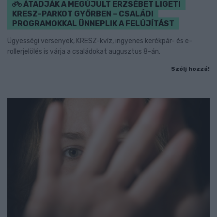
ÁTADJÁK A MEGÚJULT ERZSÉBET LIGETI
KRESZ-PARKOT GYŐRBEN – CSALÁDI
PROGRAMOKKAL ÜNNEPLIK A FELÚJÍTÁST
Ügyességi versenyek, KRESZ-kvíz, ingyenes kerékpár- és e-
rollerjelölés is várja a családokat augusztus 8-án.
Szólj hozzá!