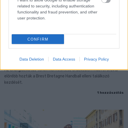
I want to allow Google to enable storage
related to security, including authentication
functionality and fraud prevention, and other
user protection.
CONFIRM
ENERGIATAKARÉKOSSÁG: KORÁBBAN KEZDŐDIK
A GYŐRI AUDI ETO KC PÉNTEKI FELKÉSZÜLÉSI
Data Deletion
Data Access
Privacy Policy
MÉRKŐZÉSE
Az energiaellátás tehermentesítése érdekében másfél órával
előrébb hozták a Brest Bretagne Handball elleni találkozó
kezdését.
1 hozzászólás