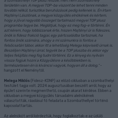
a szombathelyi TOP plusz részbe, mert nem Szombathely
területén van. A megyei TOP-ba viszont be lehet tenni minden
további nélkül, turisztikai beruházások pedig kellenek is. Én írtam
Majtényi Lászlónak, a megyei közgyűlés elnökének és kértem,
hogy a jóval nagyobb összeget tartalmazó megyei TOP plusz
programba tegye be. Meglátjuk, hogy ez meg fog-e történni. Én
azt kérem, hogy lobbizzanak érte, hiszen Majtényi úr is fideszes,
önök is fidesz frakció tagjai, egy pártcsaládba tartoznak, ha
fontos önök számára, ahogy a mi számunkra is fontos a
felsőcsatári tábor, akkor itt a lehetőség Melega képviselő úrnak is.
Beszéljen Majtényi úrral, tegyék be a TOP pluszba és akkor egy
teljes felújítás meg fog tudni történni. Ez a lényeg és nyilván
vissza fogjuk hozni a Közgyűlésre a későbbiekben is,
természetesen én is kíváncsi vagyok, hogyan áll a dolog.”
-
hangzott el Neménytől.
Melega Miklós
(Fidesz-KDNP) az előző ciklusban a szombathelyi
testület tagja volt. 2024 augusztusában beszélt arról, hogy az
épület szerinte megmenthető, csupán akarat kérdése. Ebben a
ciklusban a megyei közgyűlés társadalmi alelnökének
választották, ráadásul fő feladata a Szombathellyel történő
kapcsolattartás.
Az alelnököt arról kérdeztük, hogy foglalkoztak-e az üdülő