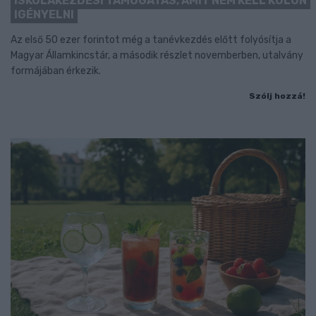
ISKOLAKEZDÉSI TÁMOGATÁS, AMIT NEM KELL KÜLÖN
IGÉNYELNI
Az első 50 ezer forintot még a tanévkezdés előtt folyósítja a
Magyar Államkincstár, a második részlet novemberben, utalvány
formájában érkezik.
Szólj hozzá!