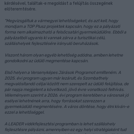
kérdésével, találtak-e megoldást a felújítás összegének
előteremtésére.
"Megvizsgáltuk a vármegyei lehetőségeket, és azt kell, hogy
mondjam a TOP Plusz projektek kapcsán, hogy ez a pályázati
forma nem alkalmazható a felsőcsatári gyermeküdülőre. Ebből a
pályázatból ugyanis ki vannak zárva a turisztikai célú,
szálláshelyek fejlesztésére irányuló beruházások.
Viszont három olyan egyéb lehetőség adódna, amiben lehetne
gondolkodni az üdülő megmentése kapcsán.
Első helyen a Versenyképes Járások Programot említeném. A
2025. évi program ugyan már lezárult, és Szombathely
megvalósítandó céljai között nem szerepelt az üdülő felújítása, de
pár napja megjelent a következő, jövő évre vonatkozó felhívás.
Véleményem szerint a 2026. évi program keretében a városnak jó
esélyei lehetnének arra, hogy forrásokat szerezzen a
gyermeküdülő megmentésére. A város döntése, hogy élni kíván-e
ezzel a lehetőséggel.
A LEADER vidékfejlesztési programban is lehet szálláshely
fejlesztésre pályázni, amennyiben ez egy helyi stratégiaként tud