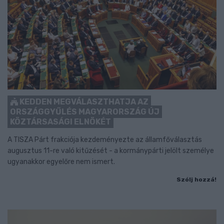
KEDDEN MEGVÁLASZTHATJA AZ
ORSZÁGGYŰLÉS MAGYARORSZÁG ÚJ
KÖZTÁRSASÁGI ELNÖKÉT
A TISZA Párt frakciója kezdeményezte az államfőválasztás
augusztus 11-re való kitűzését - a kormánypárti jelölt személye
ugyanakkor egyelőre nem ismert.
Szólj hozzá!