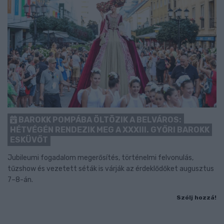
BAROKK POMPÁBA ÖLTÖZIK A BELVÁROS:
HÉTVÉGÉN RENDEZIK MEG A XXXIII. GYŐRI BAROKK
ESKÜVŐT
Jubileumi fogadalom megerősítés, történelmi felvonulás,
tűzshow és vezetett séták is várják az érdeklődőket augusztus
7–8-án.
Szólj hozzá!