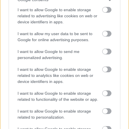
I want to allow Google to enable storage
related to advertising like cookies on web or
device identifiers in apps.
A BAROKK ÖSSZES ÁRNYALATA ÉS MÉG EGY SOR
KIVÁLÓ PROGRAM VÁR MINDENKIT EZEN A HÉTVÉGÉN
I want to allow my user data to be sent to
GYŐRBEN
Google for online advertising purposes.
Középpontban a hagyományőrzés, de lesz Pogány Induló és
I want to allow Google to send me
Majka koncert, jóga szeánsz, “borhajózás” és egy csomó minden
personalized advertising.
más.
I want to allow Google to enable storage
Szólj hozzá!
related to analytics like cookies on web or
device identifiers in apps.
I want to allow Google to enable storage
related to functionality of the website or app.
I want to allow Google to enable storage
related to personalization.