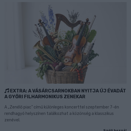
EXTRA: A VÁSÁRCSARNOKBAN NYITJA ÚJ ÉVADÁT
A GYŐRI FILHARMONIKUS ZENEKAR
A „Zenélő piac” című különleges koncerttel szeptember 7-én
rendhagyó helyszínen találkozhat a közönség a klasszikus
zenével.
Szólj hozzá!