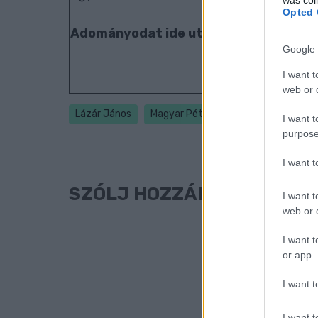
Opted 
Adományodat ide utalhatod: 109180
Google 
I want t
web or d
Lázár János
Magyar Péter
Tisza Párt
Fide
I want t
purpose
I want 
SZÓLJ HOZZÁ!
I want t
web or d
I want t
or app.
I want t
I want t