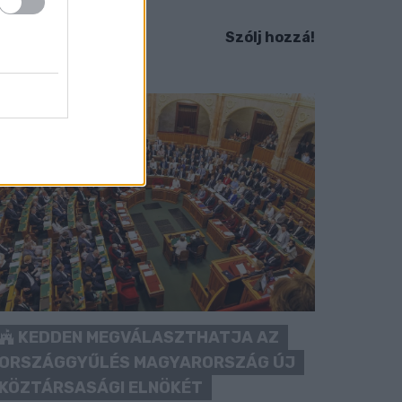
idesz maradékát.
Szólj hozzá!
KEDDEN MEGVÁLASZTHATJA AZ
ORSZÁGGYŰLÉS MAGYARORSZÁG ÚJ
KÖZTÁRSASÁGI ELNÖKÉT