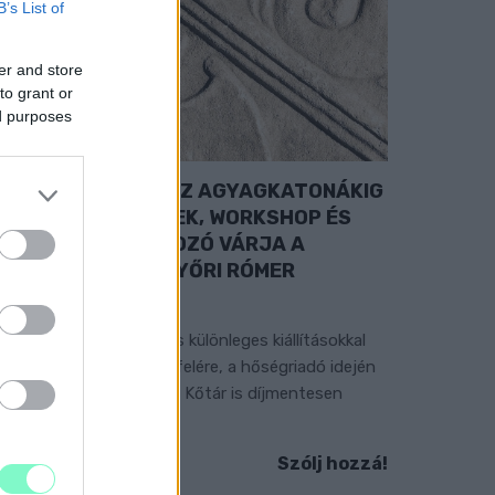
B’s List of
er and store
to grant or
ed purposes
A RÓMAIAKTÓL AZ AGYAGKATONÁKIG
 TÁRLATVEZETÉSEK, WORKSHOP ÉS
ÖZÖNSÉGTALÁLKOZÓ VÁRJA A
ÁTOGATÓKAT A GYŐRI RÓMER
MÚZEUMBAN
ngyenes programokkal és különleges kiállításokkal
észülnek a hét második felére, a hőségriadó idején
áadásul a Várkazamata – Kőtár is díjmentesen
átogatható.
Szólj hozzá!