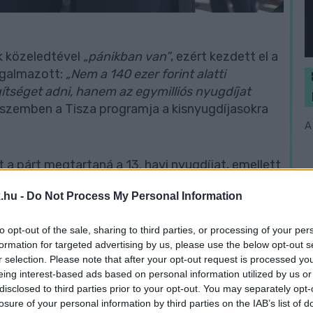
ok közeledtével
„pánikban van”
, ezért kezdett el a
fogalmazott:
„Nem a 140 ezer forint alatti
tséget adni, hanem az egymilliós nyugdíjat
szemben a Tisza programja a kisnyugdíjasokra
A
t a párt megtartaná a 13. havi nyugdíjat, emellett
dna élelmiszerre, gyógyszerre és pihenésre,
.hu -
Do Not Process My Personal Information
s többnek érezne, mint a 14. havi nyugdíjat”
. A
80 ezer forintos nyugdíjakat, ami 50 százalékos
to opt-out of the sale, sharing to third parties, or processing of your per
formation for targeted advertising by us, please use the below opt-out s
r selection. Please note that after your opt-out request is processed y
esetében is jelentős emelést ígér, amit Magyar
eing interest-based ads based on personal information utilized by us or
disclosed to third parties prior to your opt-out. You may separately opt-
a megérezne a mindennapokban. Ezzel szemben
losure of your personal information by third parties on the IAB’s list of
an a legtehetősebb rétegeknek kedveznének. „Az