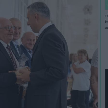
Ü
k
a