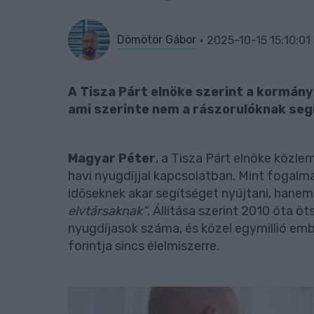
Dömötör Gábor
2025-10-15 15:10:01
A Tisza Párt elnöke szerint a kormány 
ami szerinte nem a rászorulóknak seg
Magyar Péter
, a Tisza Párt elnöke közle
havi nyugdíjjal kapcsolatban. Mint fogalm
időseknek akar segítséget nyújtani, hane
elvtársaknak”
. Állítása szerint 2010 óta ö
nyugdíjasok száma, és közel egymillió em
forintja sincs élelmiszerre.