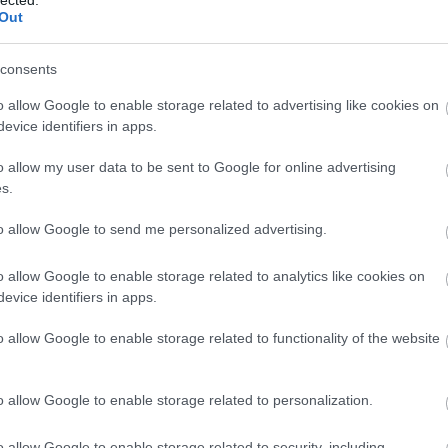
Out
01-00000113-44920004.
consents
Köszönjük!
o allow Google to enable storage related to advertising like cookies on
evice identifiers in apps.
sz
nyugdíj
nyugdíjemelés
o allow my user data to be sent to Google for online advertising
s.
to allow Google to send me personalized advertising.
o allow Google to enable storage related to analytics like cookies on
evice identifiers in apps.
o allow Google to enable storage related to functionality of the website
o allow Google to enable storage related to personalization.
N
e
o allow Google to enable storage related to security, including