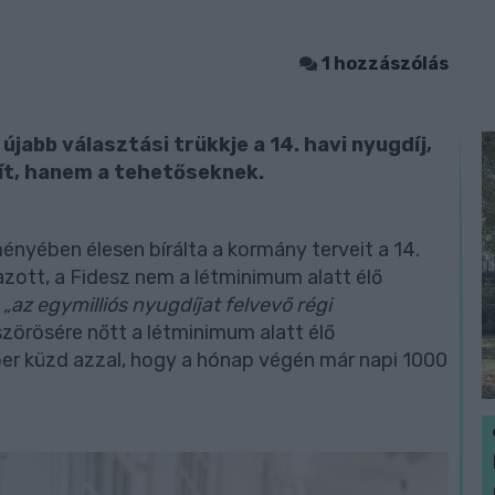
1 hozzászólás
újabb választási trükkje a 14. havi nyugdíj,
ít, hanem a tehetőseknek.
ményében élesen bírálta a kormány terveit a 14.
azott, a Fidesz nem a létminimum alatt élő
m
„az egymilliós nyugdíjat felvevő régi
tszörösére nőtt a létminimum alatt élő
ber küzd azzal, hogy a hónap végén már napi 1000