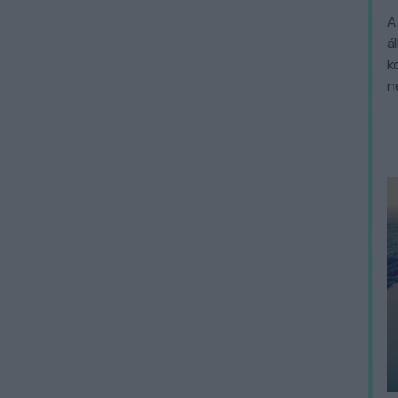
A
á
k
n