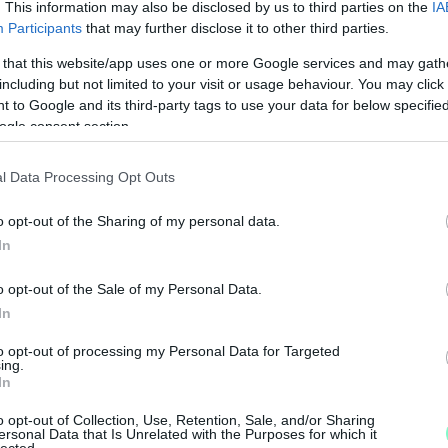
. This information may also be disclosed by us to third parties on the
IA
ek Lázár szinte semmit nem adna, de a havi
Participants
that may further disclose it to other third parties.
 plusz egymilliót kapnának” – írta.
 that this website/app uses one or more Google services and may gath
including but not limited to your visit or usage behaviour. You may click 
tási kampány egyik kulcstémájává vált. Míg a
 to Google and its third-party tags to use your data for below specifi
al próbál mozgósítani, a Tisza azt hangsúlyozza,
ogle consent section.
asokat, nem pedig a leggazdagabbakat. A
yik legfontosabb gazdaságpolitikai vitapont
l Data Processing Opt Outs
–
K
o opt-out of the Sharing of my personal data.
L
In
ágírást!
o opt-out of the Sale of my Personal Data.
, hogy a tőlük független szerkesztőségek
I
In
k
to opt-out of processing my Personal Data for Targeted
r
ing.
l
In
legyen még a hatalmat ellenőrző hang, akkor
segítő Nemzeti Újságírók Demokratikus
o opt-out of Collection, Use, Retention, Sale, and/or Sharing
ersonal Data that Is Unrelated with the Purposes for which it
lected.