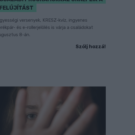
FELÚJÍTÁST
gyességi versenyek, KRESZ-kvíz, ingyenes
erékpár- és e-rollerjelölés is várja a családokat
ugusztus 8-án.
Szólj hozzá!