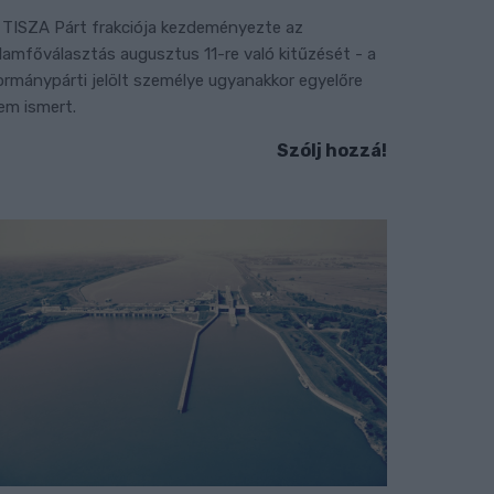
 TISZA Párt frakciója kezdeményezte az
llamfőválasztás augusztus 11-re való kitűzését - a
ormánypárti jelölt személye ugyanakkor egyelőre
em ismert.
Szólj hozzá!