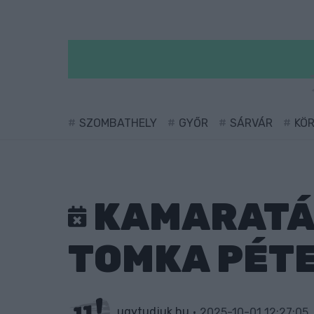
SZOMBATHELY
GYŐR
SÁRVÁR
KÖ
KAMARATÁ
TOMKA PÉTE
ugytudjuk.hu
2025-10-01 12:27:05