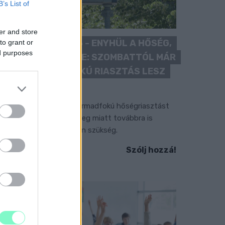
B’s List of
er and store
KÁNIKULA 2026 - ENYHÜL A HŐSÉG,
to grant or
ed purposes
DE MÉG NINCS VÉGE: SZOMBATTÓL MÁR
“CSAK” MÁSODFOKÚ RIASZTÁS LESZ
ÉRVÉNYBEN
 július vége óta tartó harmadfokú hőségriasztást
érséklik, de a tartós meleg miatt továbbra is
okozott óvatosságra van szükség.
Szólj hozzá!