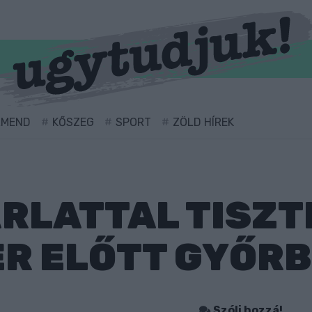
RMEND
KŐSZEG
SPORT
ZÖLD HÍREK
RLATTAL TISZT
R ELŐTT GYŐR
Szólj hozzá!