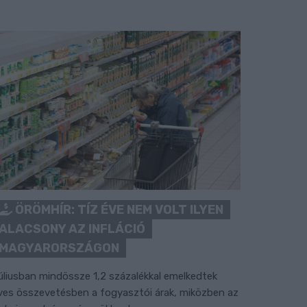
ÖRÖMHÍR: TÍZ ÉVE NEM VOLT ILYEN
ALACSONY AZ INFLÁCIÓ
MAGYARORSZÁGON
úliusban mindössze 1,2 százalékkal emelkedtek
ves összevetésben a fogyasztói árak, miközben az