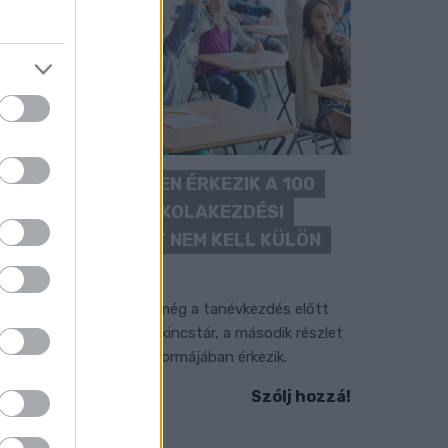
KÉT RÉSZLETBEN ÉRKEZIK A 100
EZER FORINTOS ISKOLAKEZDÉSI
TÁMOGATÁS, AMIT NEM KELL KÜLÖN
IGÉNYELNI
z első 50 ezer forintot még a tanévkezdés előtt
olyósítja a Magyar Államkincstár, a második részlet
ovemberben, utalvány formájában érkezik.
Szólj hozzá!