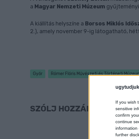
a
Magyar Nemzeti Múzeum
gyűjteményi
A kiállítás helyszíne a
Borsos Miklós Idősz
2.), amely november 9-ig látogatható, hét
Győr
Rómer Flóris Művészeti és Történeti Múze
ugytudjuk
If you wish 
SZÓLJ HOZZÁ!
sensitive in
confirm you
continue se
information 
further disc