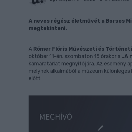
A neves régész életművét a Borsos Mik
megtekinteni.
A
Rómer Flóris Művészeti és Történe
október 11-én, szombaton 15 órakor a
„A 
kamaratárlat megnyitójára. Az esemény a
melynek alkalmából a múzeum különleges ki
előtt.