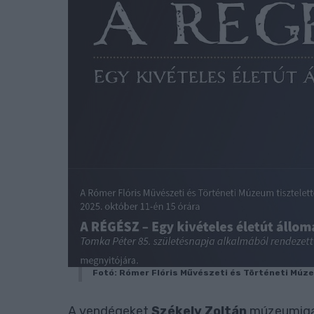
Fotó: Rómer Flóris Művészeti és Történeti Múz
A vendégeket
Székely Zoltán
múzeumigaz