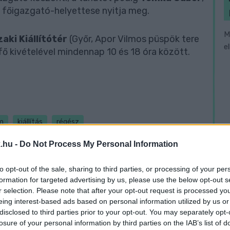
 főigazgató-helyettese nyitja meg.
M
aki Kiállítótér
(Győr, Apor Vilmos püspök tere
e
fő kivételével mindennap 10 és 18 óra között.
um
kiállítás
régész
.hu -
Do Not Process My Personal Information
to opt-out of the sale, sharing to third parties, or processing of your per
formation for targeted advertising by us, please use the below opt-out s
r selection. Please note that after your opt-out request is processed y
eing interest-based ads based on personal information utilized by us or
disclosed to third parties prior to your opt-out. You may separately opt-
losure of your personal information by third parties on the IAB’s list of