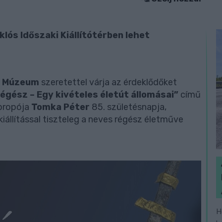
lós Időszaki Kiállítótérben lehet
ti Múzeum
szeretettel várja az érdeklődőket
régész – Egy kivételes életút állomásai”
című
propója
Tomka Péter
85. születésnapja,
állítással tiszteleg a neves régész életműve
H