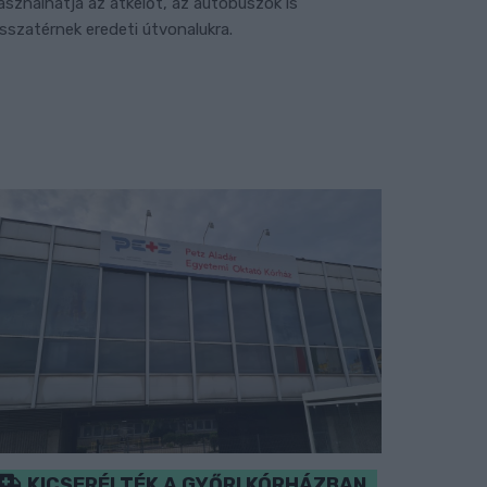
asználhatja az átkelőt, az autóbuszok is
isszatérnek eredeti útvonalukra.
KICSERÉLTÉK A GYŐRI KÓRHÁZBAN