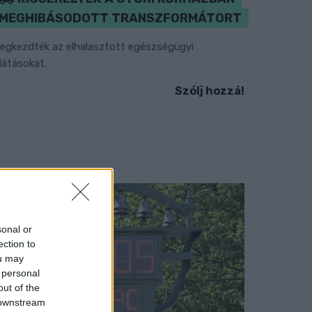
MEGHIBÁSODOTT TRANSZFORMÁTORT
egkezdték az elhalasztott egészségügyi
llátásokat.
Szólj hozzá!
sonal or
ection to
ou may
 personal
out of the
 downstream