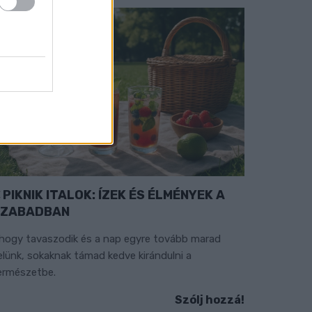
PIKNIK ITALOK: ÍZEK ÉS ÉLMÉNYEK A
SZABADBAN
hogy tavaszodik és a nap egyre tovább marad
elünk, sokaknak támad kedve kirándulni a
ermészetbe.
Szólj hozzá!