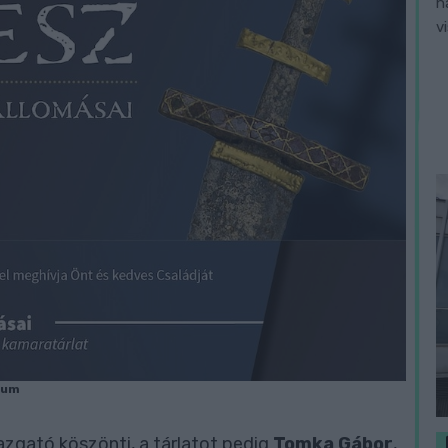
h
v
eum
gató köszönti, a tárlatot pedig
Tomka Gábor
,