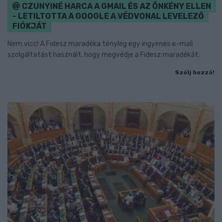
CZUNYINÉ HARCA A GMAIL ÉS AZ ÖNKÉNY ELLEN
- LETILTOTTA A GOOGLE A VÉDVONAL LEVELEZŐ
FIÓKJÁT
Nem vicc! A Fidesz maradéka tényleg egy ingyenes e-mail
szolgáltatást használt, hogy megvédje a Fidesz maradékát.
Szólj hozzá!