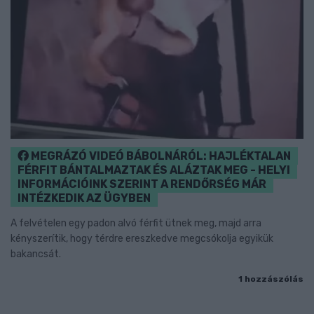
MEGRÁZÓ VIDEÓ BÁBOLNÁRÓL: HAJLÉKTALAN
FÉRFIT BÁNTALMAZTAK ÉS ALÁZTAK MEG - HELYI
INFORMÁCIÓINK SZERINT A RENDŐRSÉG MÁR
INTÉZKEDIK AZ ÜGYBEN
A felvételen egy padon alvó férfit ütnek meg, majd arra
kényszerítik, hogy térdre ereszkedve megcsókolja egyikük
bakancsát.
1 hozzászólás