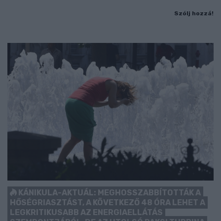
Szólj hozzá!
KÁNIKULA-AKTUÁL: MEGHOSSZABBÍTOTTÁK A
HŐSÉGRIASZTÁST, A KÖVETKEZŐ 48 ÓRA LEHET A
LEGKRITIKUSABB AZ ENERGIAELLÁTÁS