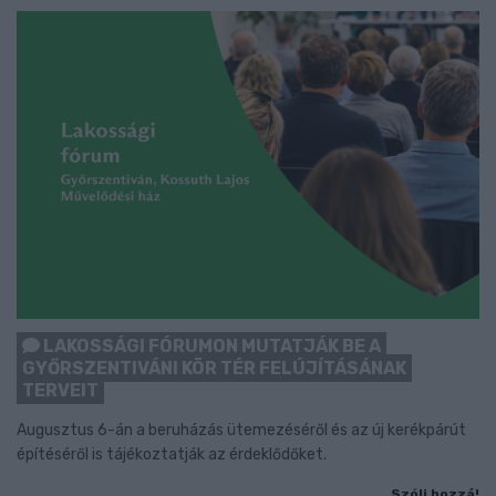
LAKOSSÁGI FÓRUMON MUTATJÁK BE A
GYŐRSZENTIVÁNI KÖR TÉR FELÚJÍTÁSÁNAK
TERVEIT
Augusztus 6-án a beruházás ütemezéséről és az új kerékpárút
építéséről is tájékoztatják az érdeklődőket.
Szólj hozzá!