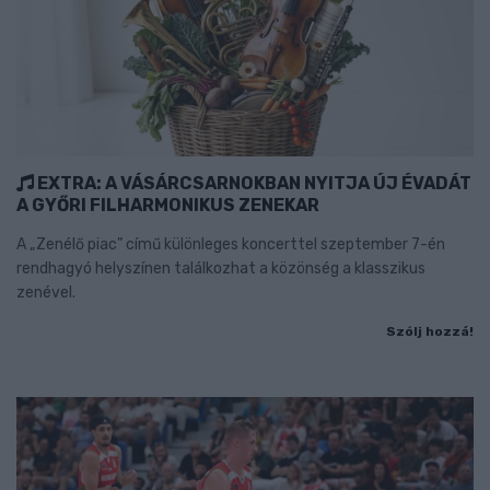
EXTRA: A VÁSÁRCSARNOKBAN NYITJA ÚJ ÉVADÁT
A GYŐRI FILHARMONIKUS ZENEKAR
A „Zenélő piac” című különleges koncerttel szeptember 7-én
rendhagyó helyszínen találkozhat a közönség a klasszikus
zenével.
Szólj hozzá!