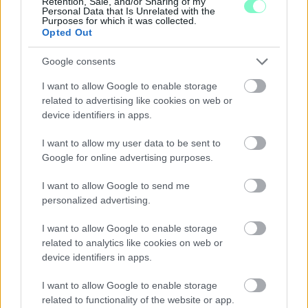
Retention, Sale, and/or Sharing of my
Szólj hozzá!
Personal Data that Is Unrelated with the
Purposes for which it was collected.
Opted Out
Google consents
I want to allow Google to enable storage
related to advertising like cookies on web or
device identifiers in apps.
I want to allow my user data to be sent to
Google for online advertising purposes.
I want to allow Google to send me
personalized advertising.
I want to allow Google to enable storage
related to analytics like cookies on web or
A RÓMAIAKTÓL AZ AGYAGKATONÁKIG –
device identifiers in apps.
TÁRLATVEZETÉSEK, WORKSHOP ÉS
KÖZÖNSÉGTALÁLKOZÓ VÁRJA A LÁTOGATÓKAT A
I want to allow Google to enable storage
GYŐRI RÓMER MÚZEUMBAN
related to functionality of the website or app.