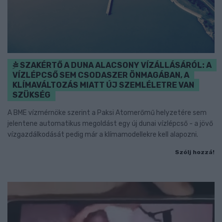
SZAKÉRTŐ A DUNA ALACSONY VÍZÁLLÁSÁRÓL: A
VÍZLÉPCSŐ SEM CSODASZER ÖNMAGÁBAN, A
KLÍMAVÁLTOZÁS MIATT ÚJ SZEMLÉLETRE VAN
SZÜKSÉG
A BME vízmérnöke szerint a Paksi Atomerőmű helyzetére sem
jelentene automatikus megoldást egy új dunai vízlépcső - a jövő
vízgazdálkodását pedig már a klímamodellekre kell alapozni.
Szólj hozzá!