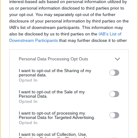
interest-based ads based on personal information utilized by
us or personal information disclosed to third parties prior to
your opt-out. You may separately opt-out of the further
disclosure of your personal information by third parties on the
IAB’s list of downstream participants. This information may
also be disclosed by us to third parties on the
IAB’s List of
Downstream Participants
that may further disclose it to other
third parties.
Please note that this website/app uses one or more Google
Personal Data Processing Opt Outs
services and may gather and store information including but
not limited to your visit or usage behaviour. You may click to
I want to opt-out of the Sharing of my
personal data.
grant or deny consent to Google and its third-party tags to
Opted In
use your data for below specified purposes in below Google
consent section.
I want to opt-out of the Sale of my
Personal Data.
Opted In
NŐVERŐ SZOMBATHELYI FÉRFI ELLEN EMELT
I want to opt-out of processing my
Personal Data for Targeted Advertising.
VÁDAT AZ ÜGYÉSZSÉG
Opted In
A férfi a nyílt utcán kezdte verni áldozatát.
I want to opt-out of Collection, Use,