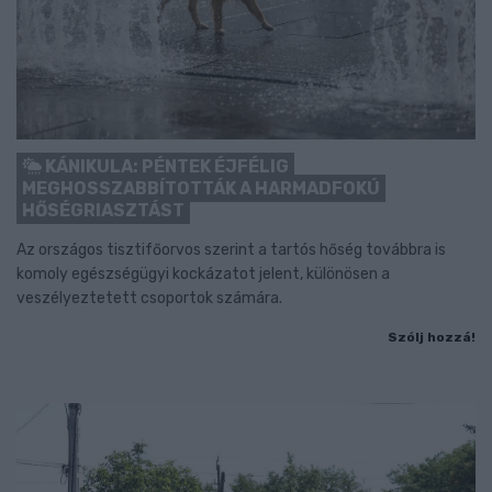
KÁNIKULA: PÉNTEK ÉJFÉLIG
MEGHOSSZABBÍTOTTÁK A HARMADFOKÚ
HŐSÉGRIASZTÁST
Az országos tisztifőorvos szerint a tartós hőség továbbra is
komoly egészségügyi kockázatot jelent, különösen a
veszélyeztetett csoportok számára.
Szólj hozzá!