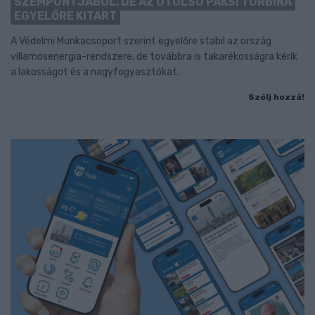
SZEMPONTJÁBÓL, DE AZ UTOLSÓ PAKSI TURBINA
EGYELŐRE KITART
A Védelmi Munkacsoport szerint egyelőre stabil az ország
villamosenergia-rendszere, de továbbra is takarékosságra kérik
a lakosságot és a nagyfogyasztókat.
Szólj hozzá!