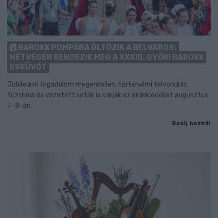
BAROKK POMPÁBA ÖLTÖZIK A BELVÁROS:
HÉTVÉGÉN RENDEZIK MEG A XXXIII. GYŐRI BAROKK
ESKÜVŐT
Jubileumi fogadalom megerősítés, történelmi felvonulás,
tűzshow és vezetett séták is várják az érdeklődőket augusztus
7–8-án.
Szólj hozzá!