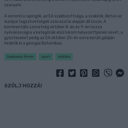
szavazni.
A sorrend a rajongók, az EA szakbizottsága, a szakírók, illetve az
európai tagszövetségek szavazatai alapján áll össze. A
kontinentális szövetség október 8-án és 9-én hozza
nyilvánosságra a kategóriák első három helyezettjeinek nevét, a
győzteseket pedig az EA október 25-én sorra kerülő gáláján
hirdetik ki a georgiai Batumiban.
Szabados Ármin
sport
atlétika
SZÓLJ HOZZÁ!