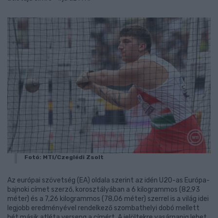
Fotó: MTI/Czeglédi Zsolt
Az európai szövetség (EA) oldala szerint az idén U20-as Európa-
bajnoki címet szerző, korosztályában a 6 kilogrammos (82,93
méter) és a 7,26 kilogrammos (78,06 méter) szerrel is a világ idei
legjobb eredményével rendelkező szombathelyi dobó mellett
hét másik atléta verseng a címért. A jelöltekre vasárnapig lehet