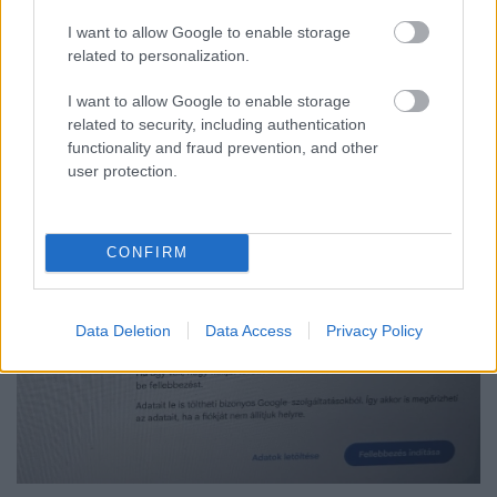
Ingyenes programokkal és különleges kiállításokkal készülnek a
I want to allow Google to enable storage
hét második felére, a hőségriadó idején ráadásul a Várkazamata
related to personalization.
– Kőtár is díjmentesen látogatható.
I want to allow Google to enable storage
Szólj hozzá!
related to security, including authentication
functionality and fraud prevention, and other
user protection.
CONFIRM
Data Deletion
Data Access
Privacy Policy