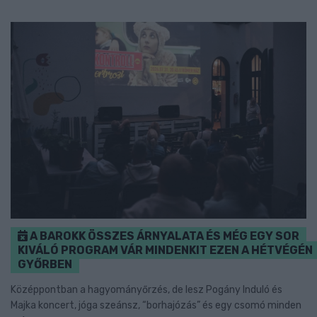
A BAROKK ÖSSZES ÁRNYALATA ÉS MÉG EGY SOR
KIVÁLÓ PROGRAM VÁR MINDENKIT EZEN A HÉTVÉGÉN
GYŐRBEN
Középpontban a hagyományőrzés, de lesz Pogány Induló és
Majka koncert, jóga szeánsz, “borhajózás” és egy csomó minden