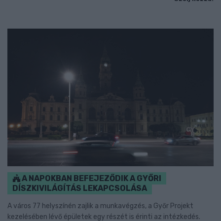
A NAPOKBAN BEFEJEZŐDIK A GYŐRI
DÍSZKIVILÁGÍTÁS LEKAPCSOLÁSA
A város 77 helyszínén zajlik a munkavégzés, a Győr Projekt
kezelésében lévő épületek egy részét is érinti az intézkedés.