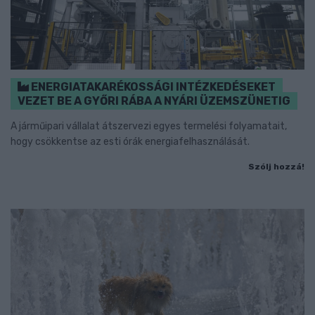
ENERGIATAKARÉKOSSÁGI INTÉZKEDÉSEKET
VEZET BE A GYŐRI RÁBA A NYÁRI ÜZEMSZÜNETIG
A járműipari vállalat átszervezi egyes termelési folyamatait,
hogy csökkentse az esti órák energiafelhasználását.
Szólj hozzá!