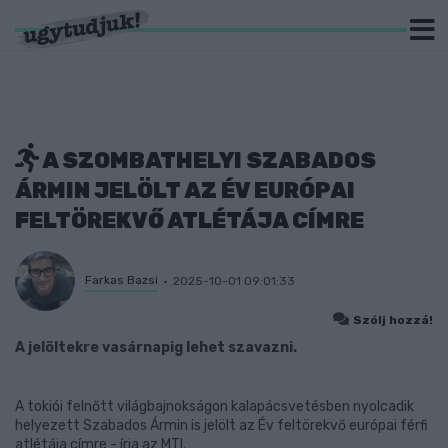
A SZOMBATHELYI SZABADOS
ÁRMIN JELÖLT AZ ÉV EURÓPAI
FELTÖREKVŐ ATLÉTÁJA CÍMRE
Farkas Bazsi
2025-10-01 09:01:33
Szólj hozzá!
A jelöltekre vasárnapig lehet szavazni.
A tokiói felnőtt világbajnokságon kalapácsvetésben nyolcadik
helyezett Szabados Ármin is jelölt az Év feltörekvő európai férfi
atlétája címre - írja az MTI.