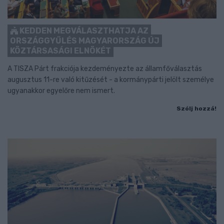
KEDDEN MEGVÁLASZTHATJA AZ
ORSZÁGGYŰLÉS MAGYARORSZÁG ÚJ
KÖZTÁRSASÁGI ELNÖKÉT
A TISZA Párt frakciója kezdeményezte az államfőválasztás
augusztus 11-re való kitűzését - a kormánypárti jelölt személye
ugyanakkor egyelőre nem ismert.
Szólj hozzá!