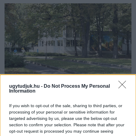
ugytudjuk.hu -
Do Not Process My Personal
Information
ÁTADJÁK A MEGÚJULT ERZSÉBET LIGETI
KRESZ-PARKOT GYŐRBEN – CSALÁDI
If you wish to opt-out of the sale, sharing to third parties, or
PROGRAMOKKAL ÜNNEPLIK A FELÚJÍTÁST
processing of your personal or sensitive information for
Ügyességi versenyek, KRESZ-kvíz, ingyenes kerékpár- és e-
targeted advertising by us, please use the below opt-out
section to confirm your selection. Please note that after your
rollerjelölés is várja a családokat augusztus 8-án.
opt-out request is processed you may continue seeing
Szólj hozzá!