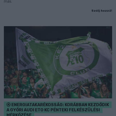
más.
Szólj hozzá!
ENERGIATAKARÉKOSSÁG: KORÁBBAN KEZDŐDIK
A GYŐRI AUDI ETO KC PÉNTEKI FELKÉSZÜLÉSI
MÉRKŐZÉSE