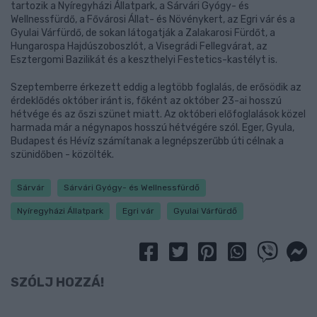
tartozik a Nyíregyházi Állatpark, a Sárvári Gyógy- és
Wellnessfürdő, a Fővárosi Állat- és Növénykert, az Egri vár és a
Gyulai Várfürdő, de sokan látogatják a Zalakarosi Fürdőt, a
Hungarospa Hajdúszoboszlót, a Visegrádi Fellegvárat, az
Esztergomi Bazilikát és a keszthelyi Festetics-kastélyt is.
Szeptemberre érkezett eddig a legtöbb foglalás, de erősödik az
érdeklődés október iránt is, főként az október 23-ai hosszú
hétvége és az őszi szünet miatt. Az októberi előfoglalások közel
harmada már a négynapos hosszú hétvégére szól. Eger, Gyula,
Budapest és Hévíz számítanak a legnépszerűbb úti célnak a
szünidőben - közölték.
Sárvár
Sárvári Gyógy- és Wellnessfürdő
Nyíregyházi Állatpark
Egri vár
Gyulai Várfürdő
SZÓLJ HOZZÁ!