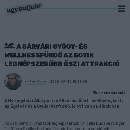
A SÁRVÁRI GYÓGY- ÉS
WELLNESSFÜRDŐ AZ EGYIK
LEGNÉPSZERŰBB ŐSZI ATTRAKCIÓ
Farkas Bazsi
2025-09-30 18:38:08
1 hozzászólás
A Nyíregyházi Állatpark, a Fővárosi Állat- és Növénykert,
az Egri vár és a Gyulai Várfürdő, is ott van az élbolyban.
Az őszi belföldi utazások legnépszerűbb úti célja Budapest, Eger
és Pécs a Szallas.hu foglalási adatai szerint, a vendégek