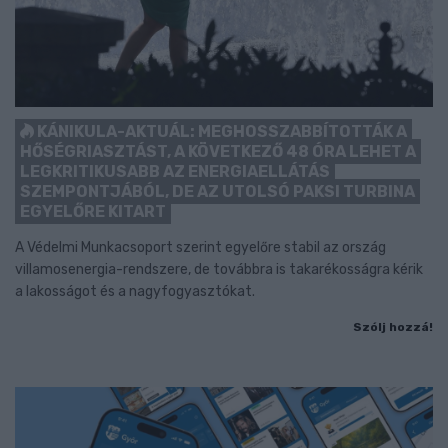
KÁNIKULA-AKTUÁL: MEGHOSSZABBÍTOTTÁK A
HŐSÉGRIASZTÁST, A KÖVETKEZŐ 48 ÓRA LEHET A
LEGKRITIKUSABB AZ ENERGIAELLÁTÁS
SZEMPONTJÁBÓL, DE AZ UTOLSÓ PAKSI TURBINA
EGYELŐRE KITART
A Védelmi Munkacsoport szerint egyelőre stabil az ország
villamosenergia-rendszere, de továbbra is takarékosságra kérik
a lakosságot és a nagyfogyasztókat.
Szólj hozzá!