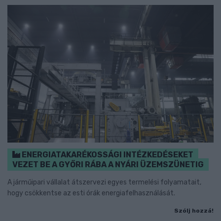
ENERGIATAKARÉKOSSÁGI INTÉZKEDÉSEKET
VEZET BE A GYŐRI RÁBA A NYÁRI ÜZEMSZÜNETIG
A járműipari vállalat átszervezi egyes termelési folyamatait,
hogy csökkentse az esti órák energiafelhasználását.
Szólj hozzá!