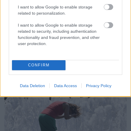
I want to allow Google to enable storage
related to personalization.
I want to allow Google to enable storage
A NAPOKBAN BEFEJEZŐDIK A GYŐRI
related to security, including authentication
DÍSZKIVILÁGÍTÁS LEKAPCSOLÁSA
functionality and fraud prevention, and other
user protection.
A város 77 helyszínén zajlik a munkavégzés, a Győr Projekt
kezelésében lévő épületek egy részét is érinti az intézkedés.
Szólj hozzá!
CONFIRM
Data Deletion
Data Access
Privacy Policy