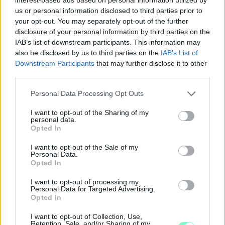
INFORMÁCIÓINK SZERINT A RENDŐRSÉG MÁR
us or personal information disclosed to third parties prior to
INTÉZKEDIK AZ ÜGYBEN
your opt-out. You may separately opt-out of the further
A felvételen egy padon alvó férfit ütnek meg, majd arra
disclosure of your personal information by third parties on the
kényszerítik, hogy térdre ereszkedve megcsókolja egyikük
IAB’s list of downstream participants. This information may
bakancsát.
also be disclosed by us to third parties on the
IAB’s List of
Downstream Participants
that may further disclose it to other
1 hozzászólás
third parties.
Please note that this website/app uses one or more Google
Personal Data Processing Opt Outs
services and may gather and store information including but
not limited to your visit or usage behaviour. You may click to
I want to opt-out of the Sharing of my
personal data.
grant or deny consent to Google and its third-party tags to
Opted In
use your data for below specified purposes in below Google
consent section.
I want to opt-out of the Sale of my
Personal Data.
Opted In
I want to opt-out of processing my
Personal Data for Targeted Advertising.
Opted In
I want to opt-out of Collection, Use,
Retention, Sale, and/or Sharing of my