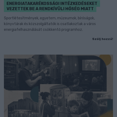
ENERGIATAKARÉKOSSÁGI INTÉZKEDÉSEKET
VEZETTEK BE A RENDKÍVÜLI HŐSÉG MIATT
Sportlétesítmények, egyetem, múzeumok, bíróságok,
könyvtárak és közszolgáltatók is csatlakoztak a város
energiafelhasználását csökkentő programhoz.
Szólj hozzá!