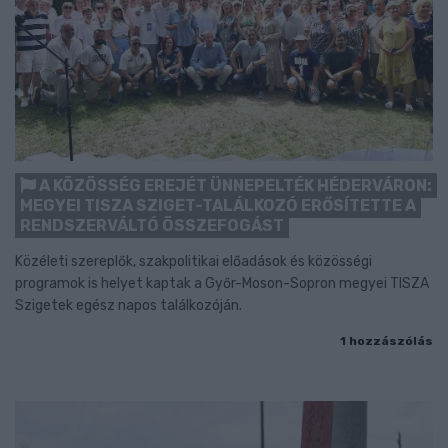
A KÖZÖSSÉG EREJÉT ÜNNEPELTÉK HÉDERVÁRON:
MEGYEI TISZA SZIGET-TALÁLKOZÓ ERŐSÍTETTE A
RENDSZERVÁLTÓ ÖSSZEFOGÁST
Közéleti szereplők, szakpolitikai előadások és közösségi
programok is helyet kaptak a Győr-Moson-Sopron megyei TISZA
Szigetek egész napos találkozóján.
1 hozzászólás