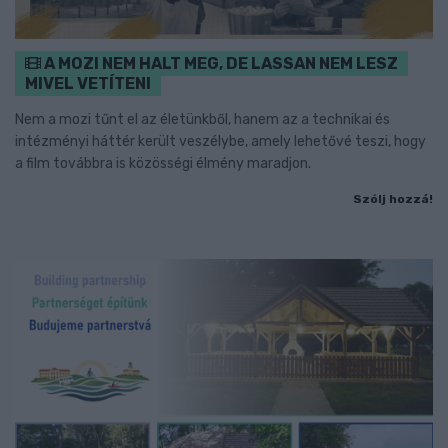
A MOZI NEM HALT MEG, DE LASSAN NEM LESZ
MIVEL VETÍTENI
Nem a mozi tűnt el az életünkből, hanem az a technikai és
intézményi háttér került veszélybe, amely lehetővé teszi, hogy
a film továbbra is közösségi élmény maradjon.
Szólj hozzá!