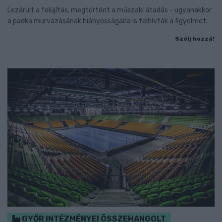
Lezárult a felújítás, megtörtént a műszaki átadás - ugyanakkor
a padka murvázásának hiányosságaira is felhívták a figyelmet.
Szólj hozzá!
GYŐR INTÉZMÉNYEI ÖSSZEHANGOLT