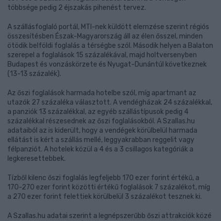
többsége pedig 2 éjszakás pihenést tervez.
A szállásfoglaló portál, MTI-nek küldött elemzése szerint régiós
összesítésben Észak-Magyarország áll az élen ősszel, minden
ötödik belföldi foglalás a térségbe szól. Második helyen a Balaton
szerepel a foglalások 15 százalékával, majd holtversenyben
Budapest és vonzáskörzete és Nyugat-Dunántúl következnek
(13-13 százalék).
Az őszi foglalások harmada hotelbe szól, míg apartmant az
utazók 27 százaléka választott. A vendégházak 24 százalékkal,
a panziók 13 százalékkal, az egyéb szállástípusok pedig 4
százalékkal részesednek az őszi foglalásokból. A Szallas.hu
adataiból az is kiderült, hogy a vendégek körülbelül harmada
ellátást is kért a szállás mellé, leggyakrabban reggelit vagy
félpanziót. A hotelek közül a 4 és a 3 csillagos kategóriák a
legkeresettebbek.
Tízből kilenc őszi foglalás legfeljebb 170 ezer forint értékű, a
170-270 ezer forint közötti értékű foglalások 7 százalékot, míg
a 270 ezer forint felettiek körülbelül 3 százalékot tesznek ki.
A Szallas.hu adatai szerint a legnépszerűbb őszi attrakciók közé