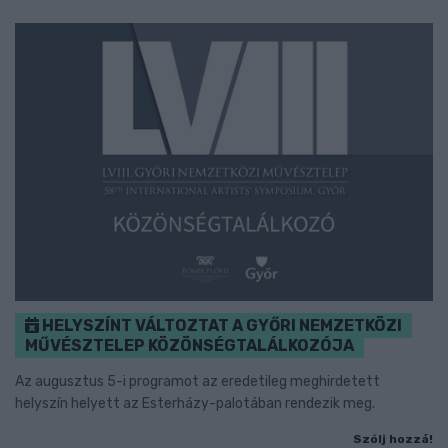
HELYSZÍNT VÁLTOZTAT A GYŐRI NEMZETKÖZI
MŰVÉSZTELEP KÖZÖNSÉGTALÁLKOZÓJA
Az augusztus 5-i programot az eredetileg meghirdetett
helyszín helyett az Esterházy-palotában rendezik meg.
Szólj hozzá!