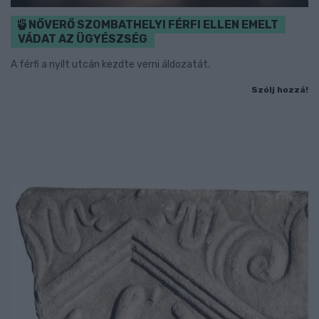
NŐVERŐ SZOMBATHELYI FÉRFI ELLEN EMELT
VÁDAT AZ ÜGYÉSZSÉG
A férfi a nyílt utcán kezdte verni áldozatát.
Szólj hozzá!