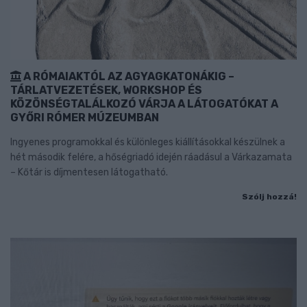
A RÓMAIAKTÓL AZ AGYAGKATONÁKIG –
TÁRLATVEZETÉSEK, WORKSHOP ÉS
KÖZÖNSÉGTALÁLKOZÓ VÁRJA A LÁTOGATÓKAT A
GYŐRI RÓMER MÚZEUMBAN
Ingyenes programokkal és különleges kiállításokkal készülnek a
hét második felére, a hőségriadó idején ráadásul a Várkazamata
– Kőtár is díjmentesen látogatható.
Szólj hozzá!