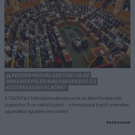
KEDDEN MEGVÁLASZTHATJA AZ
ORSZÁGGYŰLÉS MAGYARORSZÁG ÚJ
KÖZTÁRSASÁGI ELNÖKÉT
A TISZA Párt frakciója kezdeményezte az államfőválasztás
augusztus 11-re való kitűzését - a kormánypárti jelölt személye
ugyanakkor egyelőre nem ismert.
Szólj hozzá!