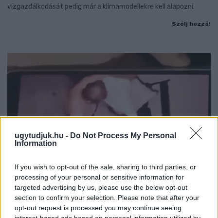
vízgazdálkodását pedig már a klímamodellekre kell alapozni.
Szólj hozzá!
ugytudjuk.hu -
Do Not Process My Personal
Information
If you wish to opt-out of the sale, sharing to third parties, or
processing of your personal or sensitive information for
targeted advertising by us, please use the below opt-out
section to confirm your selection. Please note that after your
MEGRÁZÓ VIDEÓ BÁBOLNÁRÓL: HAJLÉKTALAN
opt-out request is processed you may continue seeing
FÉRFIT BÁNTALMAZTAK ÉS ALÁZTAK MEG - HELYI
interest-based ads based on personal information utilized by