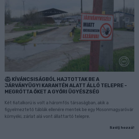
KÍVÁNCSISÁGBÓL HAJTOTTAK BE A
JÁRVÁNYÜGYI KARANTÉN ALATT ÁLLÓ TELEPRE -
MEGRÓTTA ŐKET A GYŐRI ÜGYÉSZSÉG
Két fiatalkorú is volt a háromfős társaságban, akik a
figyelmeztető táblák ellenére mentek be egy Mosonmagyaróvár
környéki, zárlat alá vont állattartó telepre.
Szólj hozzá!