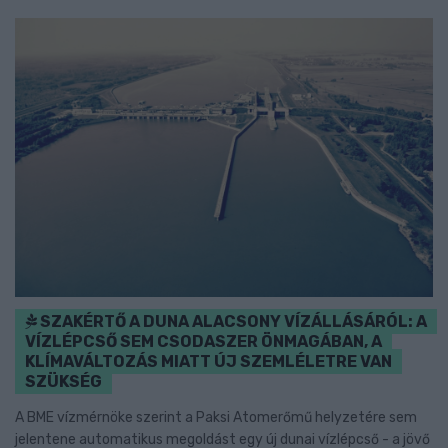
SZAKÉRTŐ A DUNA ALACSONY VÍZÁLLÁSÁRÓL: A
VÍZLÉPCSŐ SEM CSODASZER ÖNMAGÁBAN, A
KLÍMAVÁLTOZÁS MIATT ÚJ SZEMLÉLETRE VAN
SZÜKSÉG
A BME vízmérnöke szerint a Paksi Atomerőmű helyzetére sem
jelentene automatikus megoldást egy új dunai vízlépcső - a jövő