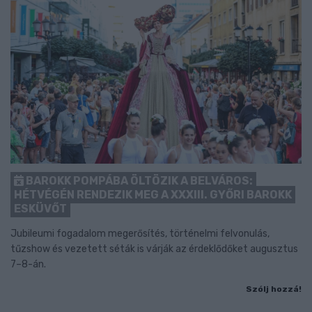
BAROKK POMPÁBA ÖLTÖZIK A BELVÁROS:
HÉTVÉGÉN RENDEZIK MEG A XXXIII. GYŐRI BAROKK
ESKÜVŐT
Jubileumi fogadalom megerősítés, történelmi felvonulás,
tűzshow és vezetett séták is várják az érdeklődőket augusztus
7–8-án.
Szólj hozzá!