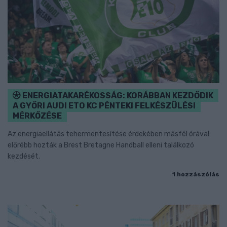
ENERGIATAKARÉKOSSÁG: KORÁBBAN KEZDŐDIK
A GYŐRI AUDI ETO KC PÉNTEKI FELKÉSZÜLÉSI
MÉRKŐZÉSE
Az energiaellátás tehermentesítése érdekében másfél órával
előrébb hozták a Brest Bretagne Handball elleni találkozó
kezdését.
1 hozzászólás