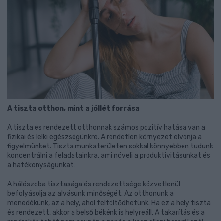
A tiszta otthon, mint a jóllét forrása
A tiszta és rendezett otthonnak számos pozitív hatása van a
fizikai és lelki egészségünkre. A rendetlen környezet elvonja a
figyelmünket. Tiszta munkaterületen sokkal könnyebben tudunk
koncentrálni a feladatainkra, ami növeli a produktivitásunkat és
a hatékonyságunkat.
A hálószoba tisztasága és rendezettsége közvetlenül
befolyásolja az alvásunk minőségét. Az otthonunk a
menedékünk, az a hely, ahol feltöltődhetünk. Ha ez a hely tiszta
és rendezett, akkor a belső békénk is helyreáll. A takarítás és a