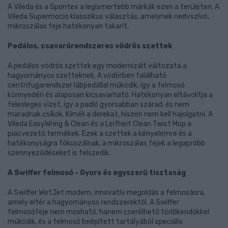
A Vileda és a Spontex a legismertebb márkák ezen a területen. A
Vileda Supermocio klasszikus választás, amelynek nedvszívó,
mikroszálas feje hatékonyan takarít.
Pedálos, csavarórendszeres vödrös szettek
A pedálos vödrös szettek egy modernizált változata a
hagyományos szetteknek. A vödörben található
centrifugarendszer lábpedállal működik, így a felmosó
könnyedén és alaposan kicsavarható. Hatékonyan eltávolítja a
felesleges vizet, így a padló gyorsabban szárad, és nem
maradnak csíkok. Kíméli a derekat, hiszen nem kell hajolgatni. A
Vileda EasyWring & Clean és a Leifheit Clean Twist Mop a
piacvezető termékek. Ezek a szettek a kényelemre és a
hatékonyságra fókuszálnak, a mikroszálas fejek a legapróbb
szennyeződéseket is felszedik.
A Swiffer felmosó - Gyors és egyszerű tisztaság
A Swiffer WetJet modern, innovatív megoldás a felmosásra,
amely eltér a hagyományos rendszerektől. A Swiffer
felmosófeje nem mosható, hanem cserélhető törlőkendőkkel
működik, és a felmosó beépített tartályából speciális