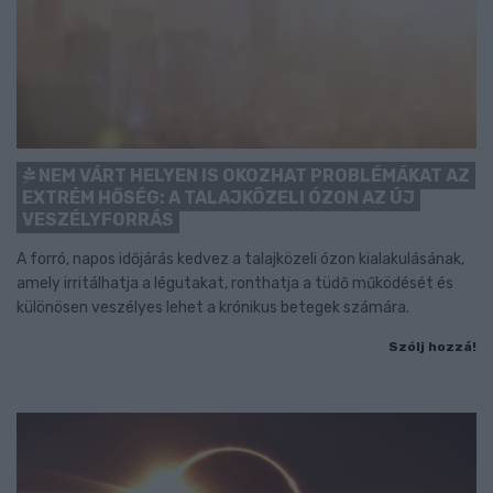
NEM VÁRT HELYEN IS OKOZHAT PROBLÉMÁKAT AZ
EXTRÉM HŐSÉG: A TALAJKÖZELI ÓZON AZ ÚJ
VESZÉLYFORRÁS
A forró, napos időjárás kedvez a talajközeli ózon kialakulásának,
amely irritálhatja a légutakat, ronthatja a tüdő működését és
különösen veszélyes lehet a krónikus betegek számára.
Szólj hozzá!