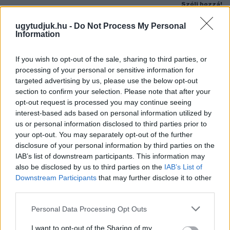
Szólj hozzá!
ugytudjuk.hu -
Do Not Process My Personal
Information
If you wish to opt-out of the sale, sharing to third parties, or
processing of your personal or sensitive information for
targeted advertising by us, please use the below opt-out
section to confirm your selection. Please note that after your
opt-out request is processed you may continue seeing
interest-based ads based on personal information utilized by
us or personal information disclosed to third parties prior to
your opt-out. You may separately opt-out of the further
disclosure of your personal information by third parties on the
IAB’s list of downstream participants. This information may
also be disclosed by us to third parties on the
IAB’s List of
Downstream Participants
that may further disclose it to other
third parties.
KICSERÉLTÉK A GYŐRI KÓRHÁZBAN
MEGHIBÁSODOTT TRANSZFORMÁTORT
Please note that this website/app uses one or more Google
Personal Data Processing Opt Outs
services and may gather and store information including but
Megkezdték az elhalasztott egészségügyi ellátásokat.
not limited to your visit or usage behaviour. You may click to
I want to opt-out of the Sharing of my