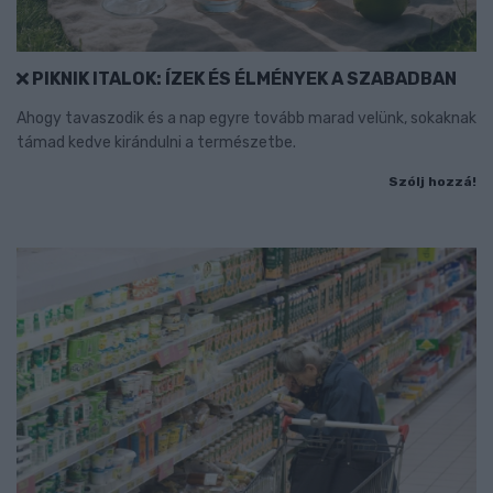
PIKNIK ITALOK: ÍZEK ÉS ÉLMÉNYEK A SZABADBAN
Ahogy tavaszodik és a nap egyre tovább marad velünk, sokaknak
támad kedve kirándulni a természetbe.
Szólj hozzá!