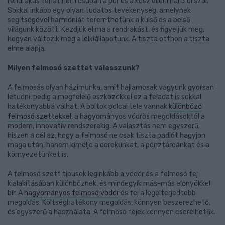
rendrakás tehát nem csupán a por és a kosz elleni harcról szól.
Sokkal inkább egy olyan tudatos tevékenység, amelynek
segítségével harmóniát teremthetünk a külső és a belső
világunk között. Kezdjük el ma a rendrakást, és figyeljük meg,
hogyan változik meg a lelkiállapotunk. A tiszta otthon a tiszta
elme alapja.
Milyen felmosó szettet válasszunk?
A felmosás olyan házimunka, amit hajlamosak vagyunk gyorsan
letudni, pedig a megfelelő eszközökkel ez a feladat is sokkal
hatékonyabbá válhat. A boltok polcai tele vannak
különböző
felmosó szettekkel
, a hagyományos vödrös megoldásoktól a
modern, innovatív rendszerekig. A választás nem egyszerű,
hiszen a cél az, hogy a felmosó ne csak tiszta padlót hagyjon
maga után, hanem kímélje a derekunkat, a pénztárcánkat és a
környezetünket is.
A felmosó szett típusok leginkább a vödör és a felmosó fej
kialakításában különböznek, és mindegyik más-más előnyökkel
bír. A
hagyományos felmosó vödör
és fej a legelterjedtebb
megoldás. Költséghatékony megoldás, könnyen beszerezhető,
és egyszerű a használata. A felmosó fejek könnyen cserélhetők.