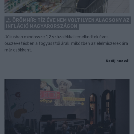
ÖRÖMHÍR: TÍZ ÉVE NEM VOLT ILYEN ALACSONY AZ
INFLÁCIÓ MAGYARORSZÁGON
Júliusban mindössze 1,2 százalékkal emelkedtek éves
összevetésben a fogyasztói árak, miközben az élelmiszerek ára
már csökkent.
Szólj hozzá!