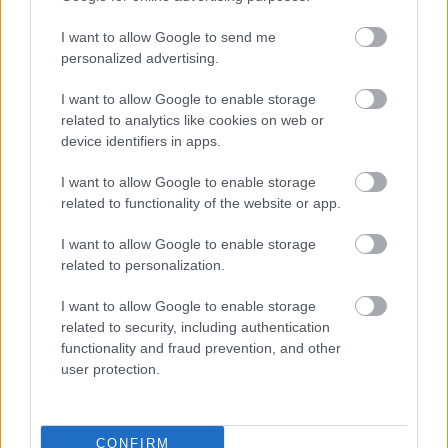
A július vége óta tartó harmadfokú hőségriasztást mérséklik, de
a tartós meleg miatt továbbra is fokozott óvatosságra van
I want to allow Google to send me
szükség.
personalized advertising.
Szólj hozzá!
I want to allow Google to enable storage
related to analytics like cookies on web or
device identifiers in apps.
I want to allow Google to enable storage
related to functionality of the website or app.
I want to allow Google to enable storage
related to personalization.
I want to allow Google to enable storage
related to security, including authentication
functionality and fraud prevention, and other
user protection.
CONFIRM