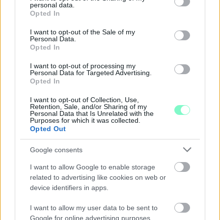
personal data.
Szólj hozzá!
grant or deny consent to Google and its third-party tags to
Opted In
use your data for below specified purposes in below Google
consent section.
I want to opt-out of the Sale of my
Personal Data.
Opted In
I want to opt-out of processing my
Personal Data for Targeted Advertising.
Opted In
I want to opt-out of Collection, Use,
Retention, Sale, and/or Sharing of my
Personal Data that Is Unrelated with the
Purposes for which it was collected.
Opted Out
Google consents
I want to allow Google to enable storage
related to advertising like cookies on web or
KÁNIKULA 2026 - ENYHÜL A HŐSÉG, DE MÉG
device identifiers in apps.
NINCS VÉGE: SZOMBATTÓL MÁR “CSAK”
MÁSODFOKÚ RIASZTÁS LESZ ÉRVÉNYBEN
I want to allow my user data to be sent to
Google for online advertising purposes.