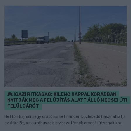
IGAZI RITKASÁG: KILENC NAPPAL KORÁBBAN
NYITJÁK MEG A FELÚJÍTÁS ALATT ÁLLÓ HECSEI ÚTI
FELÜLJÁRÓT
Hétfőn hajnali négy órától ismét minden közlekedő használhatja
az átkelőt, az autóbuszok is visszatérnek eredeti útvonalukra.