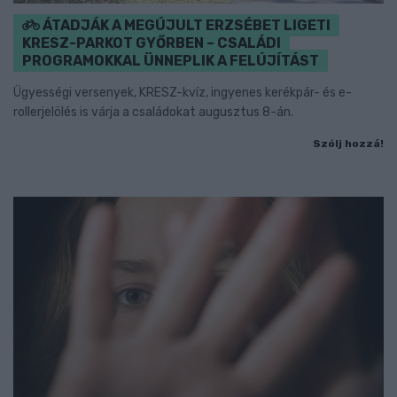
ÁTADJÁK A MEGÚJULT ERZSÉBET LIGETI
KRESZ-PARKOT GYŐRBEN – CSALÁDI
PROGRAMOKKAL ÜNNEPLIK A FELÚJÍTÁST
Ügyességi versenyek, KRESZ-kvíz, ingyenes kerékpár- és e-
rollerjelölés is várja a családokat augusztus 8-án.
Szólj hozzá!