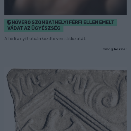
NŐVERŐ SZOMBATHELYI FÉRFI ELLEN EMELT
VÁDAT AZ ÜGYÉSZSÉG
A férfi a nyílt utcán kezdte verni áldozatát.
Szólj hozzá!