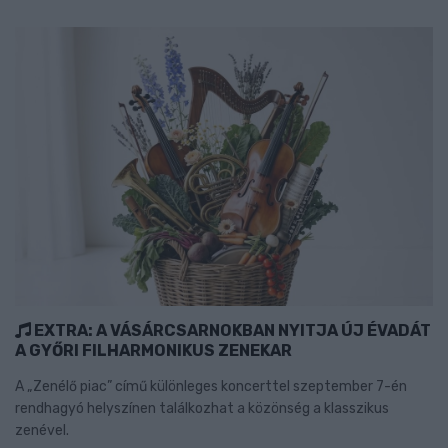
EXTRA: A VÁSÁRCSARNOKBAN NYITJA ÚJ ÉVADÁT
A GYŐRI FILHARMONIKUS ZENEKAR
A „Zenélő piac” című különleges koncerttel szeptember 7-én
rendhagyó helyszínen találkozhat a közönség a klasszikus
zenével.