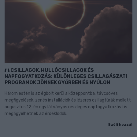
CSILLAGOK, HULLÓCSILLAGOK ÉS
NAPFOGYATKOZÁS: KÜLÖNLEGES CSILLAGÁSZATI
PROGRAMOK JÖNNEK GYŐRBEN ÉS NYÚLON
Három estén is az égbolt kerül a középpontba: távcsöves
megfigyelések, zenés installációk és lézeres csillagtúrák mellett
augusztus 12-én egy látványos részleges napfogyatkozást is
megfigyelhetnek az érdeklődők.
Szólj hozzá!