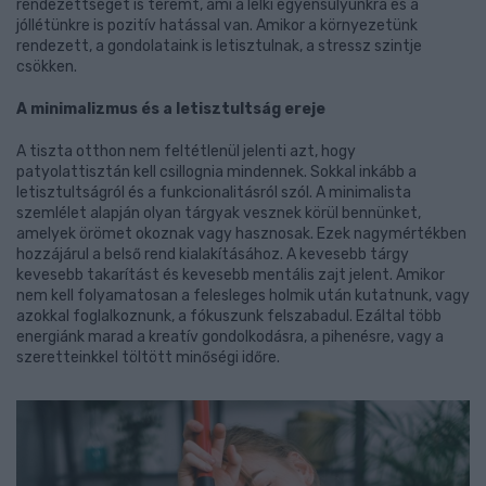
rendezettséget is teremt, ami a lelki egyensúlyunkra és a
jóllétünkre is pozitív hatással van. Amikor a környezetünk
rendezett, a gondolataink is letisztulnak, a stressz szintje
csökken.
A minimalizmus és a letisztultság ereje
A tiszta otthon nem feltétlenül jelenti azt, hogy
patyolattisztán kell csillognia mindennek. Sokkal inkább a
letisztultságról és a funkcionalitásról szól. A minimalista
szemlélet alapján olyan tárgyak vesznek körül bennünket,
amelyek örömet okoznak vagy hasznosak. Ezek nagymértékben
hozzájárul a belső rend kialakításához. A kevesebb tárgy
kevesebb takarítást és kevesebb mentális zajt jelent. Amikor
nem kell folyamatosan a felesleges holmik után kutatnunk, vagy
azokkal foglalkoznunk, a fókuszunk felszabadul. Ezáltal több
energiánk marad a kreatív gondolkodásra, a pihenésre, vagy a
szeretteinkkel töltött minőségi időre.