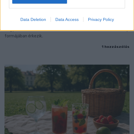
KÉT RÉSZLETBEN ÉRKEZIK A 100 EZER FORINTOS
ISKOLAKEZDÉSI TÁMOGATÁS, AMIT NEM KELL KÜLÖN
IGÉNYELNI
Data Deletion
Data Access
Privacy Policy
Az első 50 ezer forintot még a tanévkezdés előtt folyósítja a
Magyar Államkincstár, a második részlet novemberben, utalvány
formájában érkezik.
1 hozzászólás