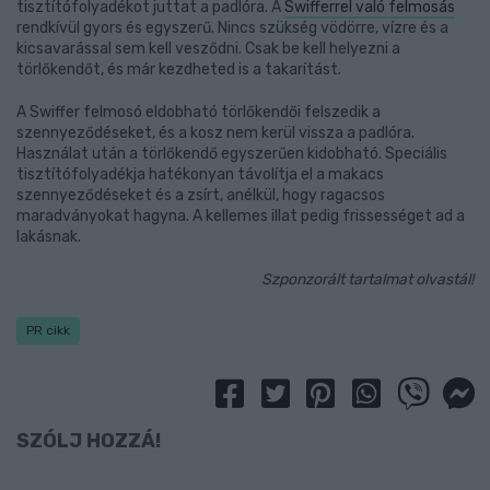
tisztítófolyadékot juttat a padlóra. A
Swifferrel való felmosás
rendkívül gyors és egyszerű. Nincs szükség vödörre, vízre és a
kicsavarással sem kell vesződni. Csak be kell helyezni a
törlőkendőt, és már kezdheted is a takarítást.
A Swiffer felmosó eldobható törlőkendői felszedik a
szennyeződéseket, és a kosz nem kerül vissza a padlóra.
Használat után a törlőkendő egyszerűen kidobható. Speciális
tisztítófolyadékja hatékonyan távolítja el a makacs
szennyeződéseket és a zsírt, anélkül, hogy ragacsos
maradványokat hagyna. A kellemes illat pedig frissességet ad a
lakásnak.
Szponzorált tartalmat olvastál!
PR cikk
SZÓLJ HOZZÁ!