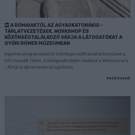
A RÓMAIAKTÓL AZ AGYAGKATONÁKIG –
TÁRLATVEZETÉSEK, WORKSHOP ÉS
KÖZÖNSÉGTALÁLKOZÓ VÁRJA A LÁTOGATÓKAT A
GYŐRI RÓMER MÚZEUMBAN
Ingyenes programokkal és különleges kiállításokkal készülnek a
hét második felére, a hőségriadó idején ráadásul a Várkazamata
– Kőtár is díjmentesen látogatható.
Szólj hozzá!