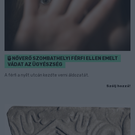
NŐVERŐ SZOMBATHELYI FÉRFI ELLEN EMELT
VÁDAT AZ ÜGYÉSZSÉG
A férfi a nyílt utcán kezdte verni áldozatát.
Szólj hozzá!