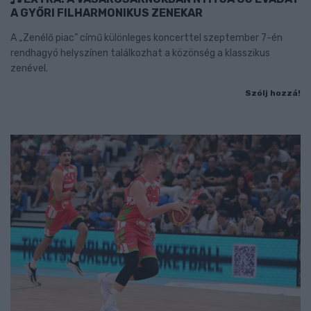
A GYŐRI FILHARMONIKUS ZENEKAR
A „Zenélő piac” című különleges koncerttel szeptember 7-én
rendhagyó helyszínen találkozhat a közönség a klasszikus
zenével.
Szólj hozzá!