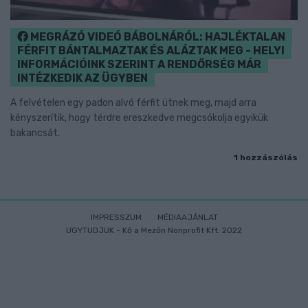
MEGRÁZÓ VIDEÓ BÁBOLNÁRÓL: HAJLÉKTALAN
FÉRFIT BÁNTALMAZTAK ÉS ALÁZTAK MEG - HELYI
INFORMÁCIÓINK SZERINT A RENDŐRSÉG MÁR
INTÉZKEDIK AZ ÜGYBEN
A felvételen egy padon alvó férfit ütnek meg, majd arra
kényszerítik, hogy térdre ereszkedve megcsókolja egyikük
bakancsát.
1 hozzászólás
IMPRESSZUM
MÉDIAAJÁNLAT
UGYTUDJUK - Kő a Mezőn Nonprofit Kft. 2022