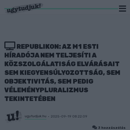
REPUBLIKON: AZ M1 ESTI
HÍRADÓJA NEM TELJESÍTI A
KÖZSZOLGÁLATISÁG ELVÁRÁSAIT
SEM KIEGYENSÚLYOZOTTSÁG, SEM
OBJEKTIVITÁS, SEM PEDIG
VÉLEMÉNYPLURALIZMUS
TEKINTETÉBEN
ugytudjuk.hu
2025-09-19 08:22:09
3 hozzászólás