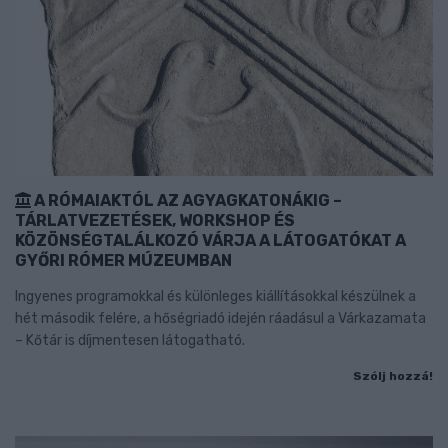
A RÓMAIAKTÓL AZ AGYAGKATONÁKIG –
TÁRLATVEZETÉSEK, WORKSHOP ÉS
KÖZÖNSÉGTALÁLKOZÓ VÁRJA A LÁTOGATÓKAT A
GYŐRI RÓMER MÚZEUMBAN
Ingyenes programokkal és különleges kiállításokkal készülnek a
hét második felére, a hőségriadó idején ráadásul a Várkazamata
– Kőtár is díjmentesen látogatható.
Szólj hozzá!