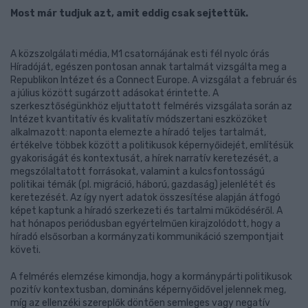
Most már tudjuk azt, amit eddig csak sejtettük.
A közszolgálati média, M1 csatornájának esti fél nyolc órás
Híradóját, egészen pontosan annak tartalmát vizsgálta meg a
Republikon Intézet és a Connect Europe. A vizsgálat a február és
a július között sugárzott adásokat érintette. A
szerkesztőségünkhöz eljuttatott felmérés vizsgálata során az
Intézet kvantitatív és kvalitatív módszertani eszközöket
alkalmazott: naponta elemezte a híradó teljes tartalmát,
értékelve többek között a politikusok képernyőidejét, említésük
gyakoriságát és kontextusát, a hírek narratív keretezését, a
megszólaltatott forrásokat, valamint a kulcsfontosságú
politikai témák (pl. migráció, háború, gazdaság) jelenlétét és
keretezését. Az így nyert adatok összesítése alapján átfogó
képet kaptunk a híradó szerkezeti és tartalmi működéséről. A
hat hónapos periódusban egyértelműen kirajzolódott, hogy a
híradó elsősorban a kormányzati kommunikáció szempontjait
követi.
A felmérés elemzése kimondja, hogy a kormánypárti politikusok
pozitív kontextusban, domináns képernyőidővel jelennek meg,
míg az ellenzéki szereplők döntően semleges vagy negatív