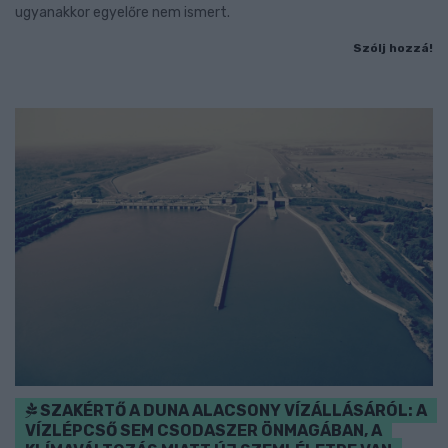
ugyanakkor egyelőre nem ismert.
Szólj hozzá!
SZAKÉRTŐ A DUNA ALACSONY VÍZÁLLÁSÁRÓL: A
VÍZLÉPCSŐ SEM CSODASZER ÖNMAGÁBAN, A