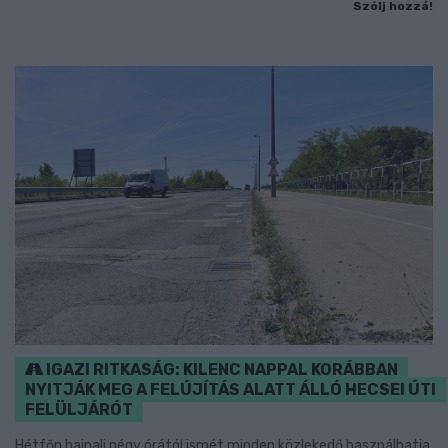
Szólj hozzá!
IGAZI RITKASÁG: KILENC NAPPAL KORÁBBAN
NYITJÁK MEG A FELÚJÍTÁS ALATT ÁLLÓ HECSEI ÚTI
FELÜLJÁRÓT
Hétfőn hajnali négy órától ismét minden közlekedő használhatja