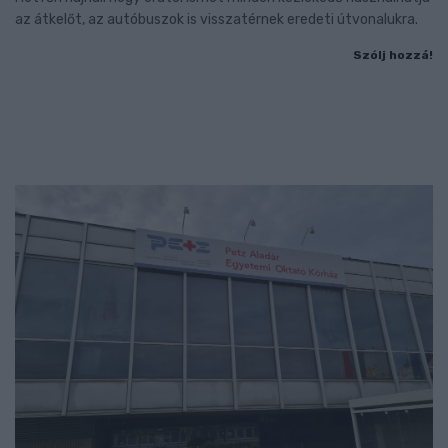
az átkelőt, az autóbuszok is visszatérnek eredeti útvonalukra.
Szólj hozzá!