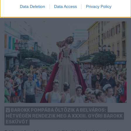
1 hozzászólás
Data Deletion
Data Access
Privacy Policy
BAROKK POMPÁBA ÖLTÖZIK A BELVÁROS:
HÉTVÉGÉN RENDEZIK MEG A XXXIII. GYŐRI BAROKK
ESKÜVŐT