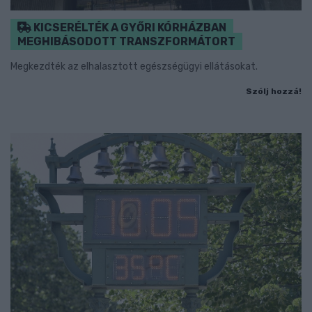
KICSERÉLTÉK A GYŐRI KÓRHÁZBAN
MEGHIBÁSODOTT TRANSZFORMÁTORT
Megkezdték az elhalasztott egészségügyi ellátásokat.
Szólj hozzá!