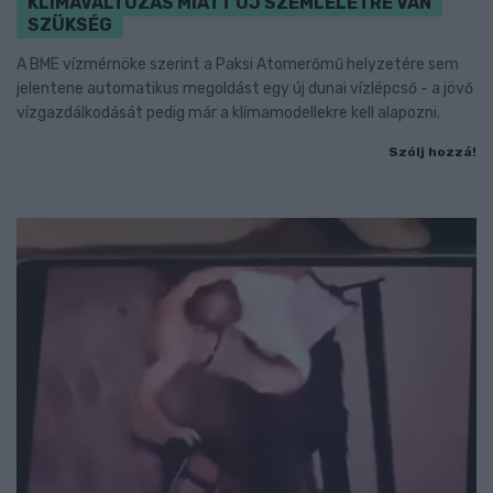
KLÍMAVÁLTOZÁS MIATT ÚJ SZEMLÉLETRE VAN
SZÜKSÉG
A BME vízmérnöke szerint a Paksi Atomerőmű helyzetére sem
jelentene automatikus megoldást egy új dunai vízlépcső - a jövő
vízgazdálkodását pedig már a klímamodellekre kell alapozni.
Szólj hozzá!