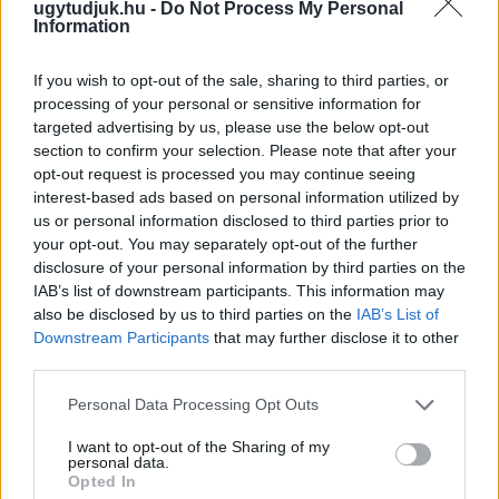
ugytudjuk.hu -
Do Not Process My Personal
Information
If you wish to opt-out of the sale, sharing to third parties, or
processing of your personal or sensitive information for
targeted advertising by us, please use the below opt-out
section to confirm your selection. Please note that after your
opt-out request is processed you may continue seeing
interest-based ads based on personal information utilized by
ÖRÖMHÍR: TÍZ ÉVE NEM VOLT ILYEN ALACSONY AZ
us or personal information disclosed to third parties prior to
INFLÁCIÓ MAGYARORSZÁGON
your opt-out. You may separately opt-out of the further
disclosure of your personal information by third parties on the
Júliusban mindössze 1,2 százalékkal emelkedtek éves
IAB’s list of downstream participants. This information may
összevetésben a fogyasztói árak, miközben az élelmiszerek ára
also be disclosed by us to third parties on the
IAB’s List of
már csökkent.
Downstream Participants
that may further disclose it to other
Szólj hozzá!
third parties.
Please note that this website/app uses one or more Google
Personal Data Processing Opt Outs
services and may gather and store information including but
not limited to your visit or usage behaviour. You may click to
I want to opt-out of the Sharing of my
personal data.
grant or deny consent to Google and its third-party tags to
Opted In
use your data for below specified purposes in below Google