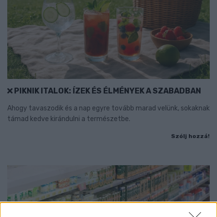
PIKNIK ITALOK: ÍZEK ÉS ÉLMÉNYEK A SZABADBAN
Ahogy tavaszodik és a nap egyre tovább marad velünk, sokaknak
támad kedve kirándulni a természetbe.
Szólj hozzá!