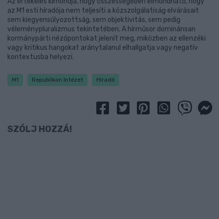
Az értékelés kimondja, hogy összességében elmondható, hogy
az M1 esti híradója nem teljesíti a közszolgálatiság elvárásait
sem kiegyensúlyozottság, sem objektivitás, sem pedig
véleménypluralizmus tekintetében. A hírműsor dominánsan
kormánypárti nézőpontokat jelenít meg, miközben az ellenzéki
vagy kritikus hangokat aránytalanul elhallgatja vagy negatív
kontextusba helyezi.
M1
Republikon Intézet
Híradó
SZÓLJ HOZZÁ!