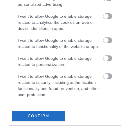
personalized advertising.
I want to allow Google to enable storage
related to analytics like cookies on web or
device identifiers in apps.
I want to allow Google to enable storage
related to functionality of the website or app.
I want to allow Google to enable storage
related to personalization.
I want to allow Google to enable storage
related to security, including authentication
ENERGIATAKARÉKOSSÁG: KORÁBBAN KEZDŐDIK
functionality and fraud prevention, and other
A GYŐRI AUDI ETO KC PÉNTEKI FELKÉSZÜLÉSI
user protection.
MÉRKŐZÉSE
Az energiaellátás tehermentesítése érdekében másfél órával
CONFIRM
előrébb hozták a Brest Bretagne Handball elleni találkozó
kezdését.