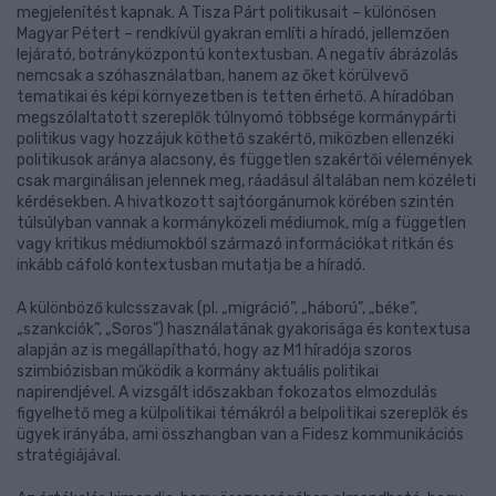
megjelenítést kapnak. A Tisza Párt politikusait – különösen
Magyar Pétert – rendkívül gyakran említi a híradó, jellemzően
lejárató, botrányközpontú kontextusban. A negatív ábrázolás
nemcsak a szóhasználatban, hanem az őket körülvevő
tematikai és képi környezetben is tetten érhető. A híradóban
megszólaltatott szereplők túlnyomó többsége kormánypárti
politikus vagy hozzájuk köthető szakértő, miközben ellenzéki
politikusok aránya alacsony, és független szakértői vélemények
csak marginálisan jelennek meg, ráadásul általában nem közéleti
kérdésekben. A hivatkozott sajtóorgánumok körében szintén
túlsúlyban vannak a kormányközeli médiumok, míg a független
vagy kritikus médiumokból származó információkat ritkán és
inkább cáfoló kontextusban mutatja be a híradó.
A különböző kulcsszavak (pl. „migráció”, „háború”, „béke”,
„szankciók”, „Soros”) használatának gyakorisága és kontextusa
alapján az is megállapítható, hogy az M1 híradója szoros
szimbiózisban működik a kormány aktuális politikai
napirendjével. A vizsgált időszakban fokozatos elmozdulás
figyelhető meg a külpolitikai témákról a belpolitikai szereplők és
ügyek irányába, ami összhangban van a Fidesz kommunikációs
stratégiájával.