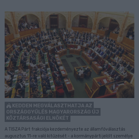
KEDDEN MEGVÁLASZTHATJA AZ
ORSZÁGGYŰLÉS MAGYARORSZÁG ÚJ
KÖZTÁRSASÁGI ELNÖKÉT
A TISZA Párt frakciója kezdeményezte az államfőválasztás
augusztus 11-re való kitűzését - a kormánypárti jelölt személye