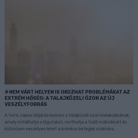
NEM VÁRT HELYEN IS OKOZHAT PROBLÉMÁKAT AZ
EXTRÉM HŐSÉG: A TALAJKÖZELI ÓZON AZ ÚJ
VESZÉLYFORRÁS
A forró, napos időjárás kedvez a talajközeli ózon kialakulásának,
amely irritálhatja a légutakat, ronthatja a tüdő működését és
különösen veszélyes lehet a krónikus betegek számára.