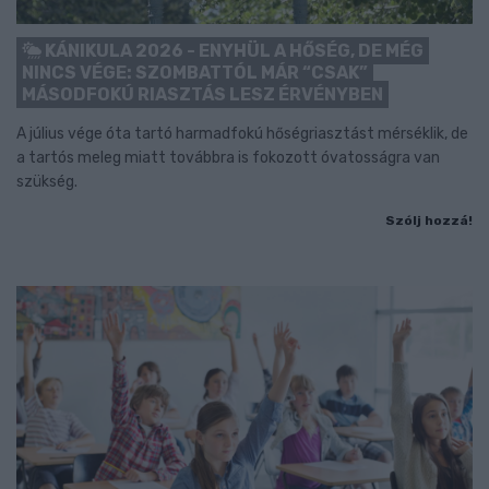
KÁNIKULA 2026 - ENYHÜL A HŐSÉG, DE MÉG
NINCS VÉGE: SZOMBATTÓL MÁR “CSAK”
MÁSODFOKÚ RIASZTÁS LESZ ÉRVÉNYBEN
A július vége óta tartó harmadfokú hőségriasztást mérséklik, de
a tartós meleg miatt továbbra is fokozott óvatosságra van
szükség.
Szólj hozzá!