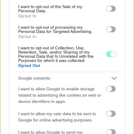
consent section.
I want to opt-out of the Sale of my
Personal Data.
Opted In
I want to opt-out of processing my
Personal Data for Targeted Advertising.
Opted In
I want to opt-out of Collection, Use,
Retention, Sale, and/or Sharing of my
Personal Data that Is Unrelated with the
Purposes for which it was collected.
Opted Out
A BAROKK ÖSSZES ÁRNYALATA ÉS MÉG EGY SOR
KIVÁLÓ PROGRAM VÁR MINDENKIT EZEN A HÉTVÉGÉN
Google consents
GYŐRBEN
I want to allow Google to enable storage
Középpontban a hagyományőrzés, de lesz Pogány Induló és
related to advertising like cookies on web or
Majka koncert, jóga szeánsz, “borhajózás” és egy csomó minden
device identifiers in apps.
más.
I want to allow my user data to be sent to
Szólj hozzá!
Google for online advertising purposes.
I want to allow Google to send me