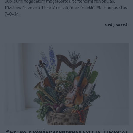
Jubileumi fogadalom megerősítés, történelmi felvonulás,
tűzshow és vezetett séták is várják az érdeklődőket augusztus
7–8-án.
Szólj hozzá!
EXTRA: A VÁSÁRCSARNOKBAN NYITJA ÚJ ÉVADÁT