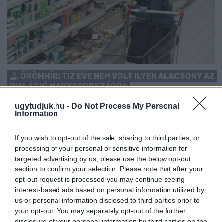
ÖRÖMHÍR: TÍZ ÉVE NEM VOLT ILYEN ALACSONY AZ
INFLÁCIÓ MAGYARORSZÁGON
Júliusban mindössze 1,2 százalékkal emelkedtek éves
ugytudjuk.hu -
Do Not Process My Personal
Information
összevetésben a fogyasztói árak, miközben az élelmiszerek ára
már csökkent.
If you wish to opt-out of the sale, sharing to third parties, or
Szólj hozzá!
processing of your personal or sensitive information for
targeted advertising by us, please use the below opt-out
section to confirm your selection. Please note that after your
opt-out request is processed you may continue seeing
interest-based ads based on personal information utilized by
us or personal information disclosed to third parties prior to
your opt-out. You may separately opt-out of the further
disclosure of your personal information by third parties on the