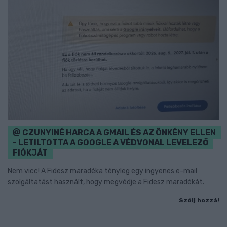
CZUNYINÉ HARCA A GMAIL ÉS AZ ÖNKÉNY ELLEN
- LETILTOTTA A GOOGLE A VÉDVONAL LEVELEZŐ
FIÓKJÁT
Nem vicc! A Fidesz maradéka tényleg egy ingyenes e-mail
szolgáltatást használt, hogy megvédje a Fidesz maradékát.
Szólj hozzá!