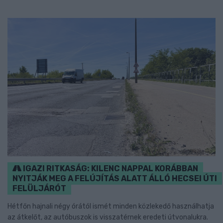
IGAZI RITKASÁG: KILENC NAPPAL KORÁBBAN
NYITJÁK MEG A FELÚJÍTÁS ALATT ÁLLÓ HECSEI ÚTI
FELÜLJÁRÓT
Hétfőn hajnali négy órától ismét minden közlekedő használhatja
az átkelőt, az autóbuszok is visszatérnek eredeti útvonalukra.