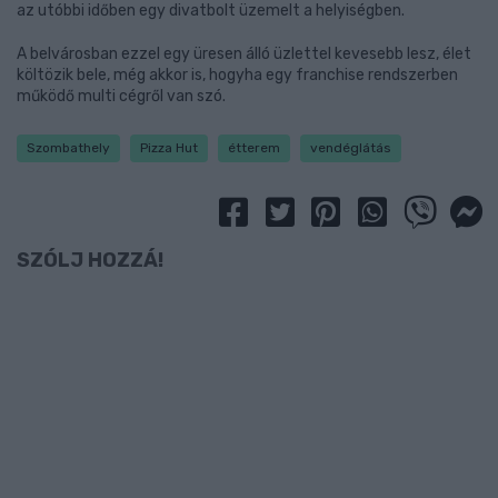
az utóbbi időben egy divatbolt üzemelt a helyiségben.
A belvárosban ezzel egy üresen álló üzlettel kevesebb lesz, élet
költözik bele, még akkor is, hogyha egy franchise rendszerben
működő multi cégről van szó.
Szombathely
Pizza Hut
étterem
vendéglátás
SZÓLJ HOZZÁ!