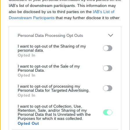
IAB’s list of downstream participants. This information may
also be disclosed by us to third parties on the
IAB’s List of
Downstream Participants
that may further disclose it to other
third parties.
Please note that this website/app uses one or more Google
Personal Data Processing Opt Outs
services and may gather and store information including but
not limited to your visit or usage behaviour. You may click to
I want to opt-out of the Sharing of my
personal data.
grant or deny consent to Google and its third-party tags to
Opted In
use your data for below specified purposes in below Google
A BAROKK ÖSSZES ÁRNYALATA ÉS MÉG EGY SOR
consent section.
KIVÁLÓ PROGRAM VÁR MINDENKIT EZEN A HÉTVÉGÉN
I want to opt-out of the Sale of my
Personal Data.
GYŐRBEN
Opted In
Középpontban a hagyományőrzés, de lesz Pogány Induló és
I want to opt-out of processing my
Majka koncert, jóga szeánsz, “borhajózás” és egy csomó minden
Personal Data for Targeted Advertising.
más.
Opted In
Szólj hozzá!
I want to opt-out of Collection, Use,
Retention, Sale, and/or Sharing of my
Personal Data that Is Unrelated with the
Purposes for which it was collected.
Opted Out