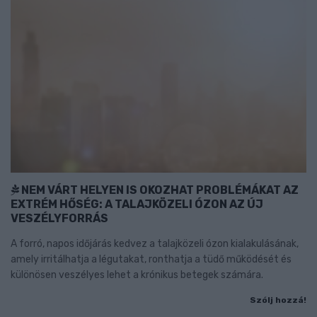
NEM VÁRT HELYEN IS OKOZHAT PROBLÉMÁKAT AZ
EXTRÉM HŐSÉG: A TALAJKÖZELI ÓZON AZ ÚJ
VESZÉLYFORRÁS
A forró, napos időjárás kedvez a talajközeli ózon kialakulásának,
amely irritálhatja a légutakat, ronthatja a tüdő működését és
különösen veszélyes lehet a krónikus betegek számára.
Szólj hozzá!