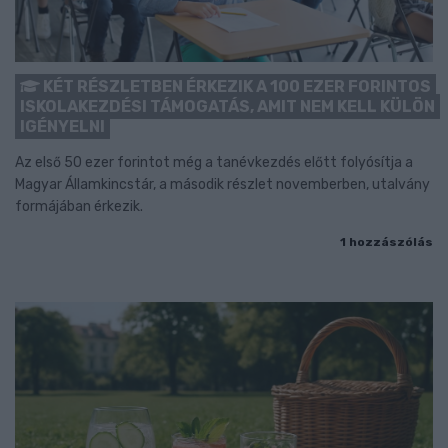
KÉT RÉSZLETBEN ÉRKEZIK A 100 EZER FORINTOS
ISKOLAKEZDÉSI TÁMOGATÁS, AMIT NEM KELL KÜLÖN
IGÉNYELNI
Az első 50 ezer forintot még a tanévkezdés előtt folyósítja a
Magyar Államkincstár, a második részlet novemberben, utalvány
formájában érkezik.
1 hozzászólás