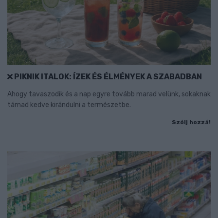
PIKNIK ITALOK: ÍZEK ÉS ÉLMÉNYEK A SZABADBAN
Ahogy tavaszodik és a nap egyre tovább marad velünk, sokaknak
támad kedve kirándulni a természetbe.
Szólj hozzá!