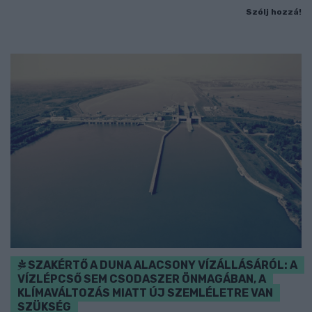
Szólj hozzá!
SZAKÉRTŐ A DUNA ALACSONY VÍZÁLLÁSÁRÓL: A
VÍZLÉPCSŐ SEM CSODASZER ÖNMAGÁBAN, A
KLÍMAVÁLTOZÁS MIATT ÚJ SZEMLÉLETRE VAN
SZÜKSÉG