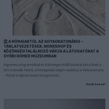
A RÓMAIAKTÓL AZ AGYAGKATONÁKIG –
TÁRLATVEZETÉSEK, WORKSHOP ÉS
KÖZÖNSÉGTALÁLKOZÓ VÁRJA A LÁTOGATÓKAT A
GYŐRI RÓMER MÚZEUMBAN
Ingyenes programokkal és különleges kiállításokkal készülnek a
hét második felére, a hőségriadó idején ráadásul a Várkazamata
– Kőtár is díjmentesen látogatható.
Szólj hozzá!