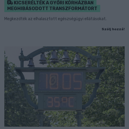
KICSERÉLTÉK A GYŐRI KÓRHÁZBAN
MEGHIBÁSODOTT TRANSZFORMÁTORT
Megkezdték az elhalasztott egészségügyi ellátásokat.
Szólj hozzá!