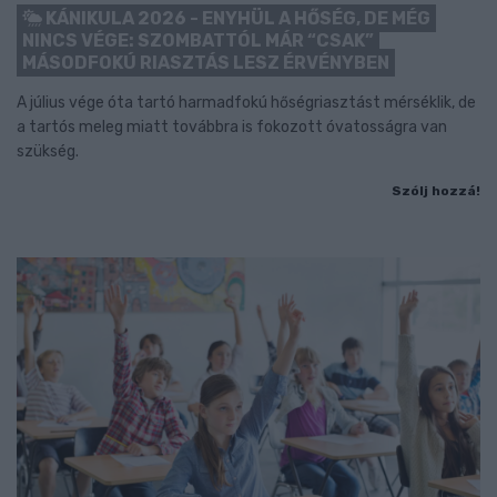
KÁNIKULA 2026 - ENYHÜL A HŐSÉG, DE MÉG
NINCS VÉGE: SZOMBATTÓL MÁR “CSAK”
MÁSODFOKÚ RIASZTÁS LESZ ÉRVÉNYBEN
A július vége óta tartó harmadfokú hőségriasztást mérséklik, de
a tartós meleg miatt továbbra is fokozott óvatosságra van
szükség.
Szólj hozzá!