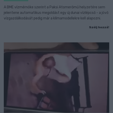
A BME vízmérnöke szerint a Paksi Atomerőmű helyzetére sem
jelentene automatikus megoldást egy új dunai vízlépcső - a jövő
vízgazdálkodását pedig már a klímamodellekre kell alapozni.
Szólj hozzá!