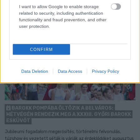
I want to allow Google to enable storage
related to security, including authentication
functionality and fraud prevention, and other
user protection.
CONFIRM
Data Deletion
Data Access
Privacy Policy
BAROKK POMPÁBA ÖLTÖZIK A BELVÁROS:
HÉTVÉGÉN RENDEZIK MEG A XXXIII. GYŐRI BAROKK
ESKÜVŐT
Jubileumi fogadalom megerősítés, történelmi felvonulás,
tűzshow és vezetett séták is várják az érdeklődőket augusztus