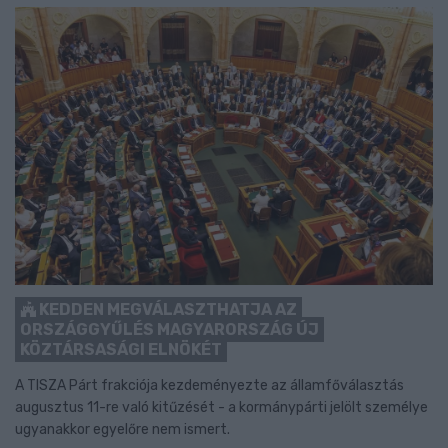
KEDDEN MEGVÁLASZTHATJA AZ
ORSZÁGGYŰLÉS MAGYARORSZÁG ÚJ
KÖZTÁRSASÁGI ELNÖKÉT
A TISZA Párt frakciója kezdeményezte az államfőválasztás
augusztus 11-re való kitűzését - a kormánypárti jelölt személye
ugyanakkor egyelőre nem ismert.