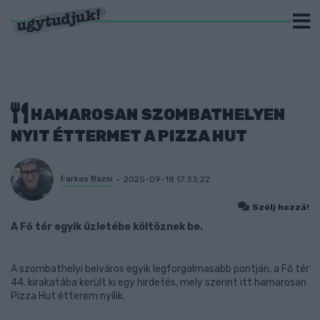
HAMAROSAN SZOMBATHELYEN
NYIT ÉTTERMET A PIZZA HUT
Farkas Bazsi
2025-09-18 17:33:22
Szólj hozzá!
A Fő tér egyik üzletébe költöznek be.
A szombathelyi belváros egyik legforgalmasabb pontján, a Fő tér
44. kirakatába került ki egy hirdetés, mely szerint itt hamarosan
Pizza Hut étterem nyílik.