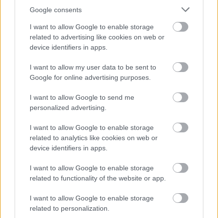
Google consents
I want to allow Google to enable storage
related to advertising like cookies on web or
device identifiers in apps.
I want to allow my user data to be sent to
Google for online advertising purposes.
I want to allow Google to send me
personalized advertising.
I want to allow Google to enable storage
ENERGIATAKARÉKOSSÁG: KORÁBBAN KEZDŐDIK
related to analytics like cookies on web or
A GYŐRI AUDI ETO KC PÉNTEKI FELKÉSZÜLÉSI
device identifiers in apps.
MÉRKŐZÉSE
I want to allow Google to enable storage
Az energiaellátás tehermentesítése érdekében másfél órával
related to functionality of the website or app.
előrébb hozták a Brest Bretagne Handball elleni találkozó
kezdését.
I want to allow Google to enable storage
related to personalization.
1 hozzászólás