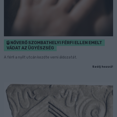
NŐVERŐ SZOMBATHELYI FÉRFI ELLEN EMELT
VÁDAT AZ ÜGYÉSZSÉG
A férfi a nyílt utcán kezdte verni áldozatát.
Szólj hozzá!