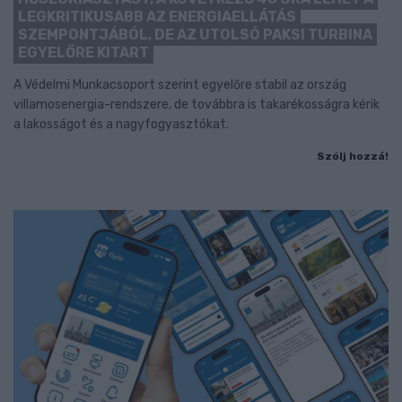
LEGKRITIKUSABB AZ ENERGIAELLÁTÁS
SZEMPONTJÁBÓL, DE AZ UTOLSÓ PAKSI TURBINA
EGYELŐRE KITART
A Védelmi Munkacsoport szerint egyelőre stabil az ország
villamosenergia-rendszere, de továbbra is takarékosságra kérik
a lakosságot és a nagyfogyasztókat.
Szólj hozzá!