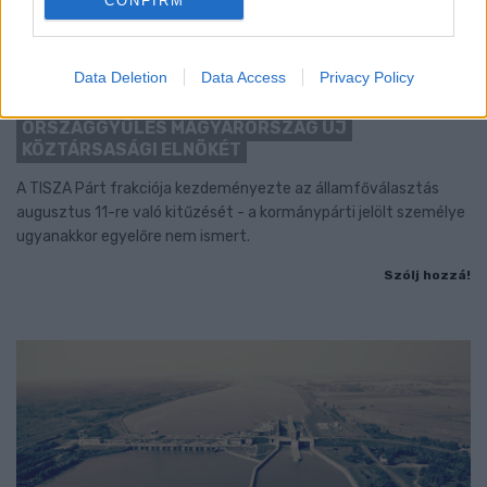
CONFIRM
Data Deletion
Data Access
Privacy Policy
KEDDEN MEGVÁLASZTHATJA AZ
ORSZÁGGYŰLÉS MAGYARORSZÁG ÚJ
KÖZTÁRSASÁGI ELNÖKÉT
A TISZA Párt frakciója kezdeményezte az államfőválasztás
augusztus 11-re való kitűzését - a kormánypárti jelölt személye
ugyanakkor egyelőre nem ismert.
Szólj hozzá!