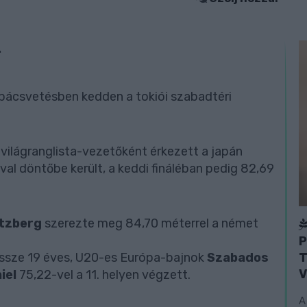
.
apácsvetésben kedden a tokiói szabadtéri
világranglista-vezetőként érkezett a japán
val döntőbe került, a keddi fináléban pedig 82,69
tzberg
szerezte meg 84,70 méterrel a német
P
T
össze 19 éves, U20-es Európa-bajnok
Szabados
V
iel
75,22-vel a 11. helyen végzett.
A