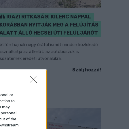
IGAZI RITKASÁG: KILENC NAPPAL
KORÁBBAN NYITJÁK MEG A FELÚJÍTÁS
ALATT ÁLLÓ HECSEI ÚTI FELÜLJÁRÓT
étfőn hajnali négy órától ismét minden közlekedő
asználhatja az átkelőt, az autóbuszok is
isszatérnek eredeti útvonalukra.
Szólj hozzá!
sonal or
ection to
ou may
 personal
out of the
 downstream