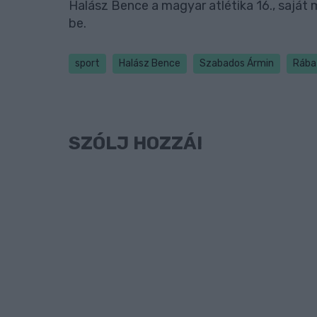
Halász Bence a magyar atlétika 16., sajá
be.
sport
Halász Bence
Szabados Ármin
Rába
SZÓLJ HOZZÁ!