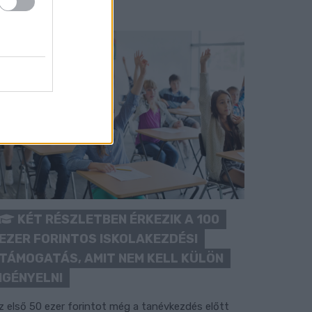
KÉT RÉSZLETBEN ÉRKEZIK A 100
EZER FORINTOS ISKOLAKEZDÉSI
TÁMOGATÁS, AMIT NEM KELL KÜLÖN
IGÉNYELNI
z első 50 ezer forintot még a tanévkezdés előtt