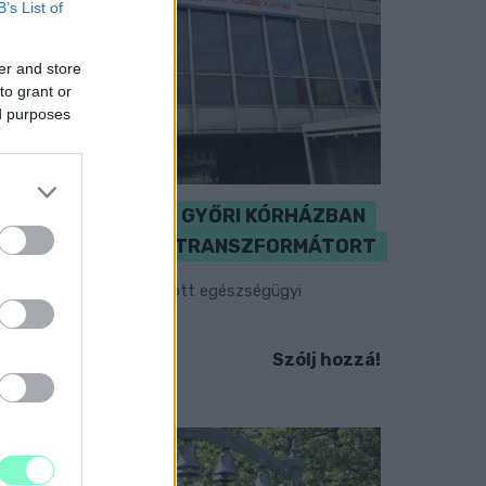
B’s List of
er and store
to grant or
ed purposes
KICSERÉLTÉK A GYŐRI KÓRHÁZBAN
MEGHIBÁSODOTT TRANSZFORMÁTORT
egkezdték az elhalasztott egészségügyi
llátásokat.
Szólj hozzá!