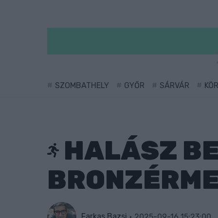
SZOMBATHELY
GYŐR
SÁRVÁR
KÖ
HALÁSZ BE
BRONZÉRME
Farkas Bazsi
2025-09-16 15:23:00