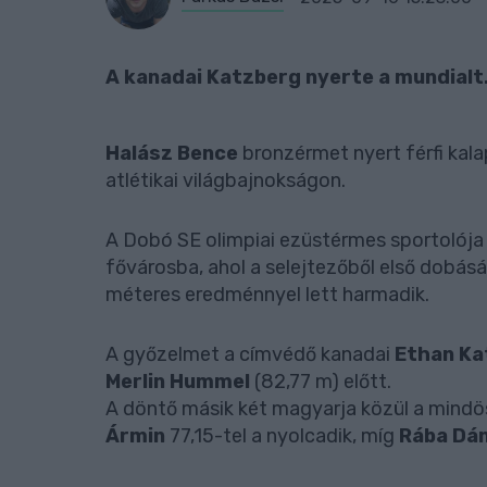
A kanadai Katzberg nyerte a mundialt
Halász Bence
bronzérmet nyert férfi kal
atlétikai világbajnokságon.
A Dobó SE olimpiai ezüstérmes sportolója 
fővárosba, ahol a selejtezőből első dobásá
méteres eredménnyel lett harmadik.
A győzelmet a címvédő kanadai
Ethan Ka
Merlin Hummel
(82,77 m) előtt.
A döntő másik két magyarja közül a mind
Ármin
77,15-tel a nyolcadik, míg
Rába Dán