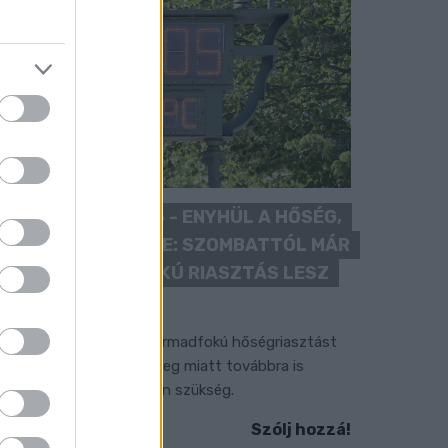
KÁNIKULA 2026 - ENYHÜL A HŐSÉG,
DE MÉG NINCS VÉGE: SZOMBATTÓL MÁR
“CSAK” MÁSODFOKÚ RIASZTÁS LESZ
ÉRVÉNYBEN
 július vége óta tartó harmadfokú hőségriasztást
érséklik, de a tartós meleg miatt továbbra is
okozott óvatosságra van szükség.
Szólj hozzá!