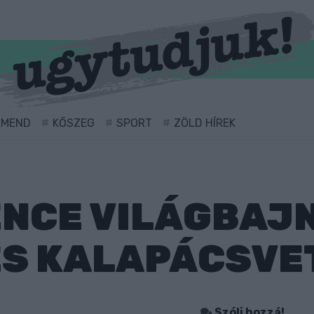
RMEND
KŐSZEG
SPORT
ZÖLD HÍREK
NCE VILÁGBAJ
S KALAPÁCSVE
Szólj hozzá!