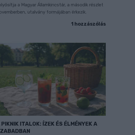
olyósítja a Magyar Államkincstár, a második részlet
ovemberben, utalvány formájában érkezik.
1 hozzászólás
PIKNIK ITALOK: ÍZEK ÉS ÉLMÉNYEK A
SZABADBAN