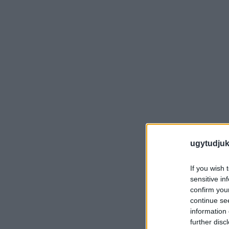
ugytudjuk
If you wish 
sensitive in
confirm you
continue se
information 
further disc