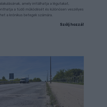
ialakulásának, amely irritálhatja a légutakat,
onthatja a tüdő működését és különösen veszélyes
ehet a krónikus betegek számára.
Szólj hozzá!