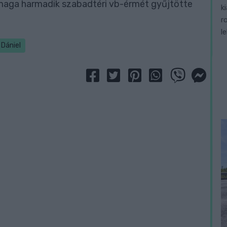
t maga harmadik szabadtéri vb-érmét gyűjtötte
k
r
l
 Dániel