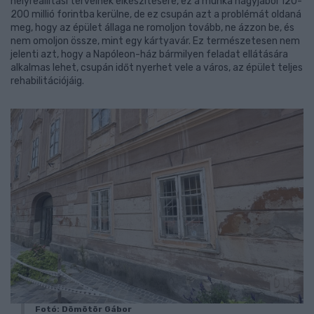
helyreállítási terveinek elkészítésére, ez a munka nagyjából 120-
200 millió forintba kerülne, de ez csupán azt a problémát oldaná
meg, hogy az épület állaga ne romoljon tovább, ne ázzon be, és
nem omoljon össze, mint egy kártyavár. Ez természetesen nem
jelenti azt, hogy a Napóleon-ház bármilyen feladat ellátására
alkalmas lehet, csupán időt nyerhet vele a város, az épület teljes
rehabilitációjáig.
Fotó: Dömötör Gábor