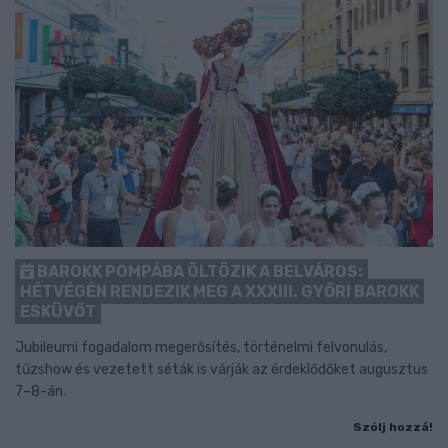
BAROKK POMPÁBA ÖLTÖZIK A BELVÁROS:
HÉTVÉGÉN RENDEZIK MEG A XXXIII. GYŐRI BAROKK
ESKÜVŐT
Jubileumi fogadalom megerősítés, történelmi felvonulás,
tűzshow és vezetett séták is várják az érdeklődőket augusztus
7–8-án.
Szólj hozzá!