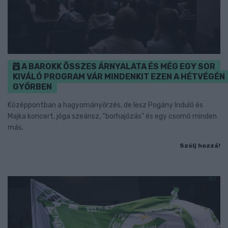
A BAROKK ÖSSZES ÁRNYALATA ÉS MÉG EGY SOR
KIVÁLÓ PROGRAM VÁR MINDENKIT EZEN A HÉTVÉGÉN
GYŐRBEN
Középpontban a hagyományőrzés, de lesz Pogány Induló és
Majka koncert, jóga szeánsz, “borhajózás” és egy csomó minden
más.
Szólj hozzá!