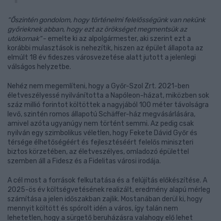
“Őszintén gondolom, hogy történelmi felelősségünk van nekünk
győrieknek abban, hogy ezt az örökséget megmentsük az
utókornak”
- emelte ki az alpolgármester, aki szerint ezt a
korábbi mulasztások is nehezítik, hiszen az épület állapota az
elmúlt 18 év fideszes városvezetése alatt jutott a jelenlegi
válságos helyzetbe.
Nehéz nem megemlíteni, hogy a Győr-Szol Zrt. 2021-ben
életveszélyessé nyilvánította a Napóleon-házat, miközben sok
száz millió forintot költöttek a nagyjából 100 méter távolságra
levő, szintén romos állapotú Schäffer-ház megvásárlására,
amivel azóta ugyanúgy nem történt semmi. Az pedig csak
nyilván egy szimbolikus véletlen, hogy Fekete Dávid
Győr és
térsége élhetőségéért és fejlesztéséért felelős miniszteri
biztos
körzetében, az életveszélyes, omladozó épülettel
szemben áll a Fidesz és a Fidelitas városi irodája.
A cél most a források felkutatása és a felújítás előkészítése. A
2025-ös év költségvetésének realizált, eredmény alapú mérleg
számítása a jelen időszakban zajlik. Mostanában derül ki, hogy
mennyit költött és spórolt idén a város, így talán nem
lehetetlen, hogy a sürgető beruházásra valahogy elő lehet