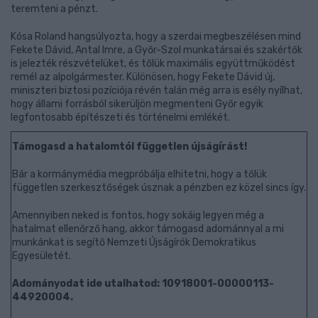
teremteni a pénzt.
Kósa Roland hangsúlyozta, hogy a szerdai megbeszélésen mind
Fekete Dávid, Antal Imre, a Győr-Szol munkatársai és szakértők
is jelezték részvételüket, és tőlük maximális együttműködést
remél az alpolgármester. Különösen, hogy Fekete Dávid új,
miniszteri biztosi pozíciója révén talán még arra is esély nyílhat,
hogy állami forrásból sikerüljön megmenteni Győr egyik
legfontosabb építészeti és történelmi emlékét.
Támogasd a hatalomtól független újságírást!
Bár a kormánymédia megpróbálja elhitetni, hogy a tőlük
független szerkesztőségek úsznak a pénzben ez közel sincs így.
Amennyiben neked is fontos, hogy sokáig legyen még a
hatalmat ellenőrző hang, akkor támogasd adománnyal a mi
munkánkat is segítő Nemzeti Újságírók Demokratikus
Egyesületét.
Adományodat ide utalhatod: 10918001-00000113-
44920004.