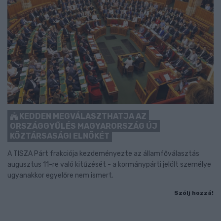
KEDDEN MEGVÁLASZTHATJA AZ
ORSZÁGGYŰLÉS MAGYARORSZÁG ÚJ
KÖZTÁRSASÁGI ELNÖKÉT
A TISZA Párt frakciója kezdeményezte az államfőválasztás
augusztus 11-re való kitűzését - a kormánypárti jelölt személye
ugyanakkor egyelőre nem ismert.
Szólj hozzá!