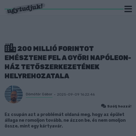
200 MILLIÓ FORINTOT
EMÉSZTENE FEL A GYŐRI NAPÓLEON-
HÁZ TETŐSZERKEZETÉNEK
HELYREHOZATALA
Dömötör Gábor
2025-09-09 16:22:46
Szólj hozzá!
Ez csupán azt a problémát oldaná meg, hogy az épület
állaga ne romoljon tovább, ne ázzon be, és nem omoljon
össze, mint egy kártyavár.