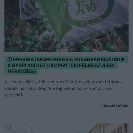
ENERGIATAKARÉKOSSÁG: KORÁBBAN KEZDŐDIK
A GYŐRI AUDI ETO KC PÉNTEKI FELKÉSZÜLÉSI
MÉRKŐZÉSE
Az energiaellátás tehermentesítése érdekében másfél órával
előrébb hozták a Brest Bretagne Handball elleni találkozó
kezdését.
1 hozzászólás