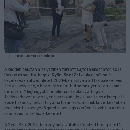
Fotó: Dömötör Gábor
A kedden délután a helyszínen tartott sajtótájékoztatón Kósa
Roland elmondta, hogy a
Győr-Szol Zrt.
tulajdonában és
kezelésében álló épületet 2021-ben nyilvánították baleset -és
életveszélyessé, a ház azóta nem tud semmilyen közfunkciót
betölteni. A legnagyobb problémát az okozza, hogy a
tetőszerkezet egy helyen beszakadt, így a padlás és a komplett
épület akadály nélkül folyamatosan ázik, aminek következtében
megjelent a könnyező gomba, ami egyszerűen felzabálja a több
száz éves fa tetőszerkezetet.
A Győr-Szol 2024-ben egy helyi vállalkozót bízott meg a tető