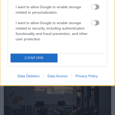
I want to allow Google to enable storage
related to personalization.
ÖRÖMHÍR: TÍZ ÉVE NEM VOLT ILYEN ALACSONY AZ
I want to allow Google to enable storage
INFLÁCIÓ MAGYARORSZÁGON
related to security, including authentication
functionality and fraud prevention, and other
Júliusban mindössze 1,2 százalékkal emelkedtek éves
user protection.
összevetésben a fogyasztói árak, miközben az élelmiszerek ára
már csökkent.
Szólj hozzá!
CONFIRM
Data Deletion
Data Access
Privacy Policy