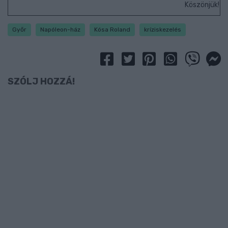
Köszönjük!
Győr
Napóleon-ház
Kósa Roland
kríziskezelés
SZÓLJ HOZZÁ!