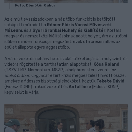
Fotó: Dömötör Gábor
Az elmúlt évszázadokban a ház több funkciót is betöltött,
sokáig itt működött a
Rómer Flóris Városi Művészeti
Múzeum
, és a
Győri Grafikai Műhely és Kiállítótér
. Kortárs
magyar és nemzetközi kiállításoknak adott helyet, ám az utóbbi
időben minden funkciója megszűnt, évek óta üresen áll, és az
épület állapota egyre aggasztóbb.
A városvezetés néhány hete szakértőkkel bejárta a helyszínt, és
videóra rögzítette a tarthatatlan állapotokat.
Kósa Roland
(TSZV-LMP-Momentum-MSZP) alpolgármester szerint
“az
utolsó órában vagyunk”,
ezért krízis megbeszélést hívott össze,
amelyre a fideszes bizottsági elnököket, köztük
Fekete Dávid
(Fidesz-KDNP) frakcióvezetőt és
Antal Imre
(Fidesz-KDNP)
képviselőt is várja.