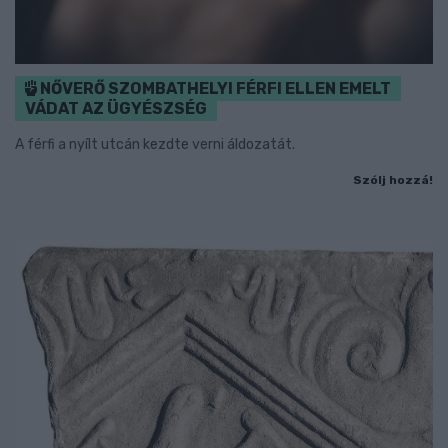
NŐVERŐ SZOMBATHELYI FÉRFI ELLEN EMELT
VÁDAT AZ ÜGYÉSZSÉG
A férfi a nyílt utcán kezdte verni áldozatát.
Szólj hozzá!