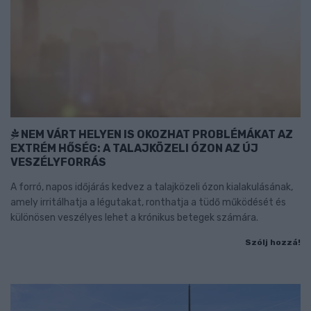
NEM VÁRT HELYEN IS OKOZHAT PROBLÉMÁKAT AZ
EXTRÉM HŐSÉG: A TALAJKÖZELI ÓZON AZ ÚJ
VESZÉLYFORRÁS
A forró, napos időjárás kedvez a talajközeli ózon kialakulásának,
amely irritálhatja a légutakat, ronthatja a tüdő működését és
különösen veszélyes lehet a krónikus betegek számára.
Szólj hozzá!