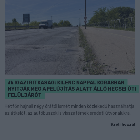
IGAZI RITKASÁG: KILENC NAPPAL KORÁBBAN
NYITJÁK MEG A FELÚJÍTÁS ALATT ÁLLÓ HECSEI ÚTI
FELÜLJÁRÓT
Hétfőn hajnali négy órától ismét minden közlekedő használhatja
az átkelőt, az autóbuszok is visszatérnek eredeti útvonalukra.
Szólj hozzá!