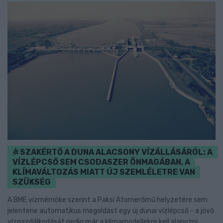
SZAKÉRTŐ A DUNA ALACSONY VÍZÁLLÁSÁRÓL: A
VÍZLÉPCSŐ SEM CSODASZER ÖNMAGÁBAN, A
KLÍMAVÁLTOZÁS MIATT ÚJ SZEMLÉLETRE VAN
SZÜKSÉG
A BME vízmérnöke szerint a Paksi Atomerőmű helyzetére sem
jelentene automatikus megoldást egy új dunai vízlépcső - a jövő
vízgazdálkodását pedig már a klímamodellekre kell alapozni.