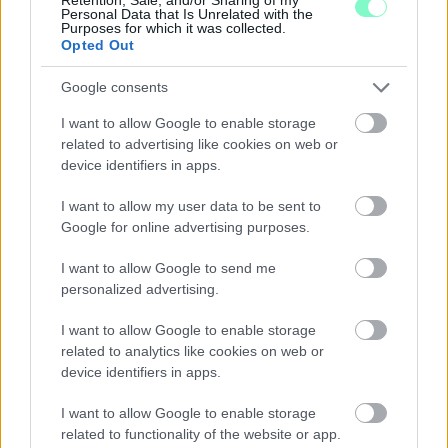
Personal Data that Is Unrelated with the
Purposes for which it was collected.
Opted Out
PIKNIK ITALOK: ÍZEK ÉS ÉLMÉNYEK A SZABADBAN
Google consents
Ahogy tavaszodik és a nap egyre tovább marad velünk, sokaknak
I want to allow Google to enable storage
támad kedve kirándulni a természetbe.
related to advertising like cookies on web or
device identifiers in apps.
Szólj hozzá!
I want to allow my user data to be sent to
Google for online advertising purposes.
I want to allow Google to send me
personalized advertising.
I want to allow Google to enable storage
related to analytics like cookies on web or
device identifiers in apps.
I want to allow Google to enable storage
related to functionality of the website or app.