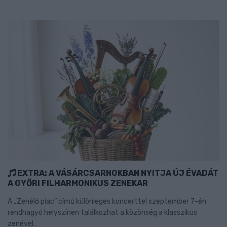
EXTRA: A VÁSÁRCSARNOKBAN NYITJA ÚJ ÉVADÁT
A GYŐRI FILHARMONIKUS ZENEKAR
A „Zenélő piac” című különleges koncerttel szeptember 7-én
rendhagyó helyszínen találkozhat a közönség a klasszikus
zenével.