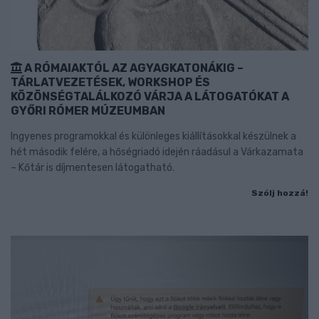
A RÓMAIAKTÓL AZ AGYAGKATONÁKIG –
TÁRLATVEZETÉSEK, WORKSHOP ÉS
KÖZÖNSÉGTALÁLKOZÓ VÁRJA A LÁTOGATÓKAT A
GYŐRI RÓMER MÚZEUMBAN
Ingyenes programokkal és különleges kiállításokkal készülnek a
hét második felére, a hőségriadó idején ráadásul a Várkazamata
– Kőtár is díjmentesen látogatható.
Szólj hozzá!