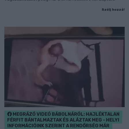
Szólj hozzá!
MEGRÁZÓ VIDEÓ BÁBOLNÁRÓL: HAJLÉKTALAN
FÉRFIT BÁNTALMAZTAK ÉS ALÁZTAK MEG - HELYI
INFORMÁCIÓINK SZERINT A RENDŐRSÉG MÁR