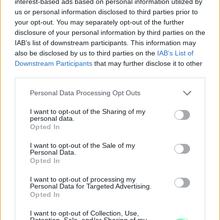
interest-based ads based on personal information utilized by
KÉT RÉSZLETBEN ÉRKEZIK A 100 EZER FORINTOS
us or personal information disclosed to third parties prior to
ISKOLAKEZDÉSI TÁMOGATÁS, AMIT NEM KELL KÜLÖN
your opt-out. You may separately opt-out of the further
IGÉNYELNI
disclosure of your personal information by third parties on the
IAB’s list of downstream participants. This information may
Az első 50 ezer forintot még a tanévkezdés előtt folyósítja a
also be disclosed by us to third parties on the
IAB’s List of
Magyar Államkincstár, a második részlet novemberben, utalvány
Downstream Participants
that may further disclose it to other
formájában érkezik.
third parties.
1 hozzászólás
Please note that this website/app uses one or more Google
Personal Data Processing Opt Outs
services and may gather and store information including but
not limited to your visit or usage behaviour. You may click to
I want to opt-out of the Sharing of my
personal data.
grant or deny consent to Google and its third-party tags to
Opted In
use your data for below specified purposes in below Google
consent section.
I want to opt-out of the Sale of my
Personal Data.
Opted In
I want to opt-out of processing my
Personal Data for Targeted Advertising.
Opted In
I want to opt-out of Collection, Use,
Retention, Sale, and/or Sharing of my