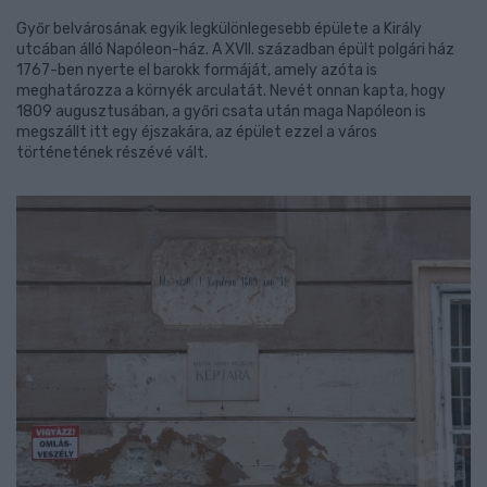
Győr belvárosának egyik legkülönlegesebb épülete a Király
utcában álló Napóleon-ház. A XVII. században épült polgári ház
1767-ben nyerte el barokk formáját, amely azóta is
meghatározza a környék arculatát. Nevét onnan kapta, hogy
1809 augusztusában, a győri csata után maga Napóleon is
megszállt itt egy éjszakára, az épület ezzel a város
történetének részévé vált.