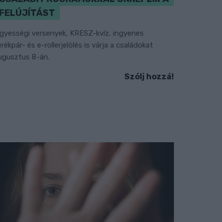
FELÚJÍTÁST
gyességi versenyek, KRESZ-kvíz, ingyenes
erékpár- és e-rollerjelölés is várja a családokat
ugusztus 8-án.
Szólj hozzá!