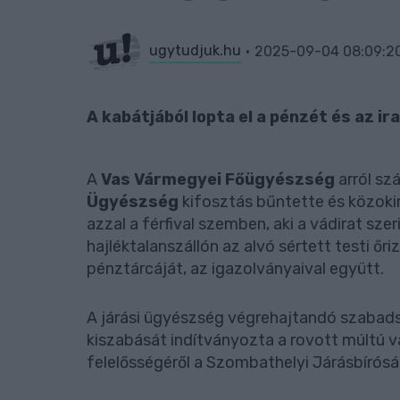
ugytudjuk.hu
2025-09-04 08:09:2
A kabátjából lopta el a pénzét és az ira
A
Vas Vármegyei Főügyészség
arról sz
Ügyészség
kifosztás bűntette és közokir
azzal a férfival szemben, aki a vádirat sz
hajléktalanszállón az alvó sértett testi őr
pénztárcáját, az igazolványaival együtt.
A járási ügyészség végrehajtandó szabads
kiszabását indítványozta a rovott múltú v
felelősségéről a Szombathelyi Járásbírósá