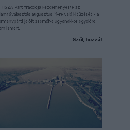
 TISZA Párt frakciója kezdeményezte az
llamfőválasztás augusztus 11-re való kitűzését - a
ormánypárti jelölt személye ugyanakkor egyelőre
em ismert.
Szólj hozzá!