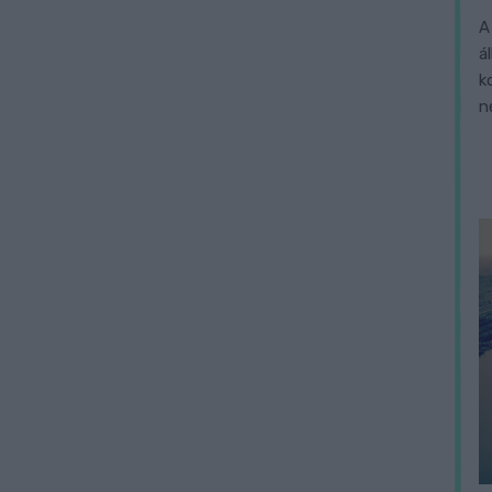
A
á
k
n