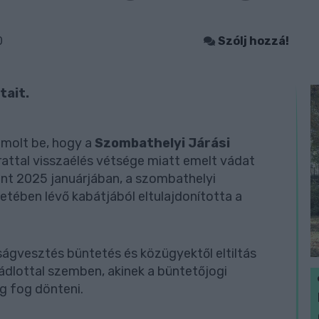
0
Szólj hozzá!
tait.
ámolt be, hogy a
Szombathelyi Járási
attal visszaélés vétsége miatt emelt vádat
erint 2025 januárjában, a szombathelyi
izetében lévő kabátjából eltulajdonította a
ágvesztés büntetés és közügyektől eltiltás
ádlottal szemben, akinek a büntetőjogi
g fog dönteni.