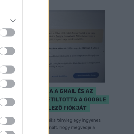
CZUNYINÉ HARCA A GMAIL ÉS AZ
ÖNKÉNY ELLEN - LETILTOTTA A GOOGLE
A VÉDVONAL LEVELEZŐ FIÓKJÁT
em vicc! A Fidesz maradéka tényleg egy ingyenes
-mail szolgáltatást használt, hogy megvédje a