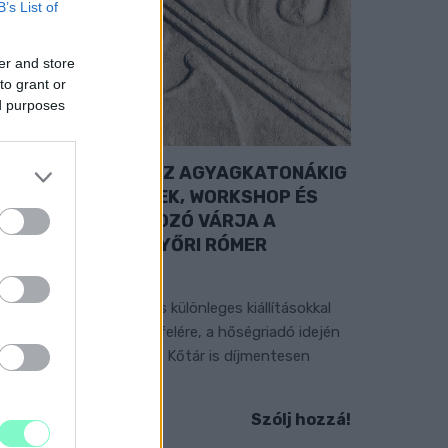
B’s List of
er and store
to grant or
ed purposes
A RÓMAIAKTÓL AZ AGYAGKATONÁKIG
 TÁRLATVEZETÉSEK, WORKSHOP ÉS
ÖZÖNSÉGTALÁLKOZÓ VÁRJA A
ÁTOGATÓKAT A GYŐRI RÓMER
MÚZEUMBAN
ngyenes programokkal és különleges kiállításokkal
észülnek a hét második felére, a hőségriadó idején
áadásul a Várkazamata – Kőtár is díjmentesen
átogatható.
Szólj hozzá!