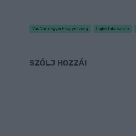
Vas Vármegyei Főügyészség
hajléktalanszálló
SZÓLJ HOZZÁ!