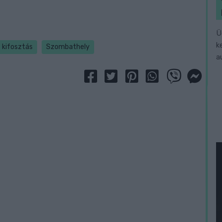
Ü
k
kifosztás
Szombathely
a