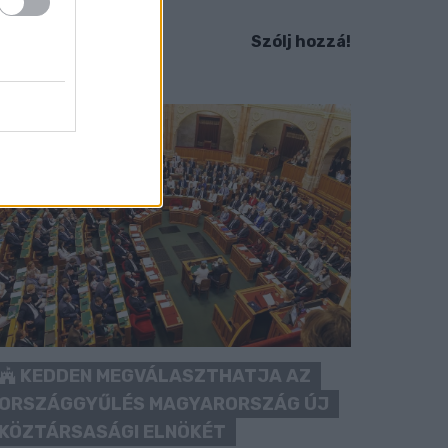
idesz maradékát.
Szólj hozzá!
KEDDEN MEGVÁLASZTHATJA AZ
ORSZÁGGYŰLÉS MAGYARORSZÁG ÚJ
KÖZTÁRSASÁGI ELNÖKÉT