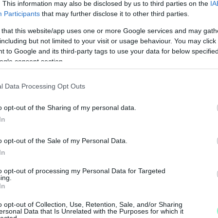
. This information may also be disclosed by us to third parties on the
IA
Participants
that may further disclose it to other third parties.
 that this website/app uses one or more Google services and may gath
including but not limited to your visit or usage behaviour. You may click 
 to Google and its third-party tags to use your data for below specifi
ogle consent section.
l Data Processing Opt Outs
–
K
o opt-out of the Sharing of my personal data.
L
In
o opt-out of the Sale of my Personal Data.
I
In
k
to opt-out of processing my Personal Data for Targeted
r
ing.
l
In
o opt-out of Collection, Use, Retention, Sale, and/or Sharing
ersonal Data that Is Unrelated with the Purposes for which it
lected.