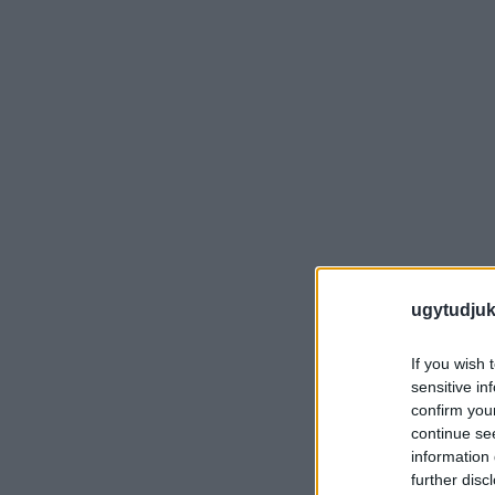
ugytudjuk
If you wish 
sensitive in
confirm you
continue se
information 
further disc