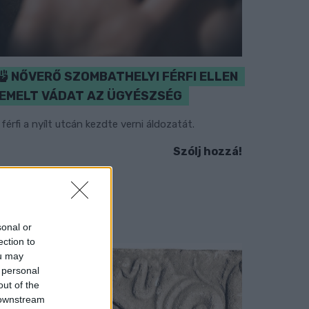
NŐVERŐ SZOMBATHELYI FÉRFI ELLEN
EMELT VÁDAT AZ ÜGYÉSZSÉG
 férfi a nyílt utcán kezdte verni áldozatát.
Szólj hozzá!
sonal or
ection to
ou may
 personal
out of the
 downstream