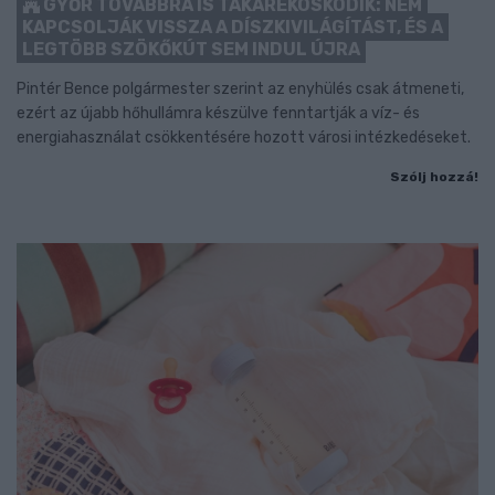
GYŐR TOVÁBBRA IS TAKARÉKOSKODIK: NEM
KAPCSOLJÁK VISSZA A DÍSZKIVILÁGÍTÁST, ÉS A
LEGTÖBB SZÖKŐKÚT SEM INDUL ÚJRA
Pintér Bence polgármester szerint az enyhülés csak átmeneti,
ezért az újabb hőhullámra készülve fenntartják a víz- és
energiahasználat csökkentésére hozott városi intézkedéseket.
Szólj hozzá!