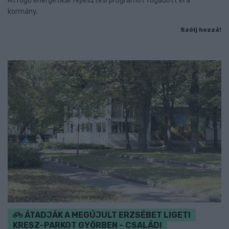
Átfogó energetikai fejlesztési programot fogadott el a
kormány.
Szólj hozzá!
ÁTADJÁK A MEGÚJULT ERZSÉBET LIGETI
KRESZ-PARKOT GYŐRBEN – CSALÁDI