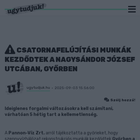
CSATORNAFELÚJÍTÁSI MUNKÁK
KEZDŐDTEK A NAGYSÁNDOR JÓZSEF
UTCÁBAN, GYŐRBEN
ugytudjuk.hu
2025-09-03 15:56:00
Szólj hozzá!
Ideiglenes forgalmi változásokra kell számítani,
várhatóan 5 hétig tart a kellemetlenség.
A
Pannon-Víz Zrt.
arról tájékoztatta a győrieket, hogy
szennyvízhálózat rekonstrukciós munkák kezdődtek
Győrben a