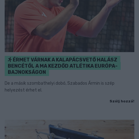
ÉRMET VÁRNAK A KALAPÁCSVETŐ HALÁSZ
BENCÉTŐL A MA KEZDŐD ATLÉTIKA EURÓPA-
BAJNOKSÁGON
De a másik szombathelyi dobó, Szabados Ármin is szép
helyezést érhet el.
Szólj hozzá!