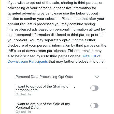
If you wish to opt-out of the sale, sharing to third parties, or
processing of your personal or sensitive information for
targeted advertising by us, please use the below opt-out
section to confirm your selection. Please note that after your
opt-out request is processed you may continue seeing
interest-based ads based on personal information utilized by
us or personal information disclosed to third parties prior to
your opt-out. You may separately opt-out of the further
CSILLAGOK, HULLÓCSILLAGOK ÉS
disclosure of your personal information by third parties on the
NAPFOGYATKOZÁS: KÜLÖNLEGES CSILLAGÁSZATI
IAB’s list of downstream participants. This information may
PROGRAMOK JÖNNEK GYŐRBEN ÉS NYÚLON
also be disclosed by us to third parties on the
IAB’s List of
Downstream Participants
that may further disclose it to other
Három estén is az égbolt kerül a középpontba: távcsöves
third parties.
megfigyelések, zenés installációk és lézeres csillagtúrák mellett
augusztus 12-én egy látványos részleges napfogyatkozást is
Please note that this website/app uses one or more Google
Personal Data Processing Opt Outs
megfigyelhetnek az érdeklődők.
services and may gather and store information including but
not limited to your visit or usage behaviour. You may click to
I want to opt-out of the Sharing of my
personal data.
Szólj hozzá!
grant or deny consent to Google and its third-party tags to
Opted In
use your data for below specified purposes in below Google
consent section.
I want to opt-out of the Sale of my
Personal Data.
Opted In