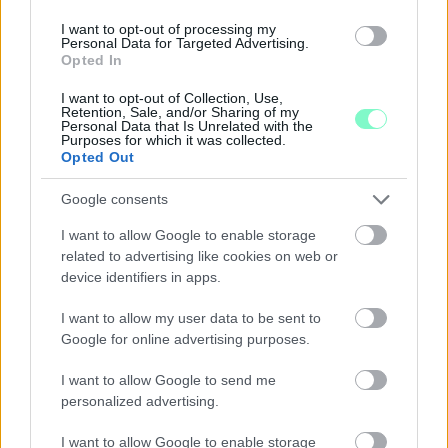
I want to opt-out of processing my
Personal Data for Targeted Advertising.
Opted In
I want to opt-out of Collection, Use,
Retention, Sale, and/or Sharing of my
Personal Data that Is Unrelated with the
Purposes for which it was collected.
Opted Out
Google consents
I want to allow Google to enable storage
related to advertising like cookies on web or
IGAZI RITKASÁG: KILENC NAPPAL KORÁBBAN
device identifiers in apps.
NYITJÁK MEG A FELÚJÍTÁS ALATT ÁLLÓ HECSEI ÚTI
FELÜLJÁRÓT
I want to allow my user data to be sent to
Google for online advertising purposes.
Hétfőn hajnali négy órától ismét minden közlekedő használhatja
az átkelőt, az autóbuszok is visszatérnek eredeti útvonalukra.
I want to allow Google to send me
personalized advertising.
Szólj hozzá!
I want to allow Google to enable storage