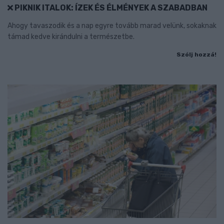
PIKNIK ITALOK: ÍZEK ÉS ÉLMÉNYEK A SZABADBAN
Ahogy tavaszodik és a nap egyre tovább marad velünk, sokaknak
támad kedve kirándulni a természetbe.
Szólj hozzá!