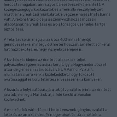
hordozta magában, ami súlyos balesetveszélyt jelentett. A
közegészségügyi kockázatok és a fennálló veszélyhelyzet
miatt a helyreállítási munkálatok elvégzése halaszthatatlanná
vált. A rekonstrukció célja a szennyvízhálózat műszaki
állapotának helyreállítása és a biztonságos üzemelés tartós
biztosítása.
A felújítás során megújul az utca 400 mm átmérőjű
gerincvezetéke, mintegy 60 méter hosszan. Emellett sor kerül
hat házi bekötés, és négy víznyelő cseréjére is.
A kivitelezés idejére az érintett útszakasz teljes
pályaszélességben lezárásra került, így a Nagysándor József
utca ideiglenesen zsákutcává vált. A Pannon-Víz Zrt.
munkatársai arra kérik a közlekedőket, hogy fokozott
óvatossággal és körültekintéssel vezessenek a környéken.
A lezárás a helyi autóbuszjáratok útvonalát is érinti: az érintett
járatok jelenleg a Mártírok útja felé kerülő útvonalon
közlekednek.
A munkálatok várhatóan öt hetet vesznek igénybe, ezalatt a
lakók és az arra közlekedők megértését és türelmét kéri a