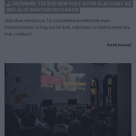
ÖRÖMHÍR: TÍZ ÉVE NEM VOLT ILYEN ALACSONY AZ
INFLÁCIÓ MAGYARORSZÁGON
Júliusban mindössze 1,2 százalékkal emelkedtek éves
összevetésben a fogyasztói árak, miközben az élelmiszerek ára
már csökkent.
Szólj hozzá!