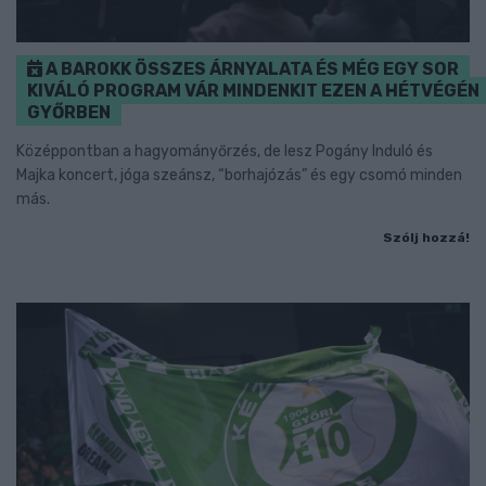
A BAROKK ÖSSZES ÁRNYALATA ÉS MÉG EGY SOR
KIVÁLÓ PROGRAM VÁR MINDENKIT EZEN A HÉTVÉGÉN
GYŐRBEN
Középpontban a hagyományőrzés, de lesz Pogány Induló és
Majka koncert, jóga szeánsz, “borhajózás” és egy csomó minden
más.
Szólj hozzá!