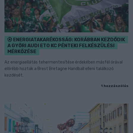
ENERGIATAKARÉKOSSÁG: KORÁBBAN KEZDŐDIK
A GYŐRI AUDI ETO KC PÉNTEKI FELKÉSZÜLÉSI
MÉRKŐZÉSE
Az energiaellátás tehermentesítése érdekében másfél órával
előrébb hozták a Brest Bretagne Handball elleni találkozó
kezdését.
1 hozzászólás