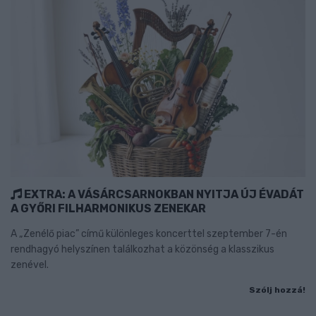
EXTRA: A VÁSÁRCSARNOKBAN NYITJA ÚJ ÉVADÁT
A GYŐRI FILHARMONIKUS ZENEKAR
A „Zenélő piac” című különleges koncerttel szeptember 7-én
rendhagyó helyszínen találkozhat a közönség a klasszikus
zenével.
Szólj hozzá!