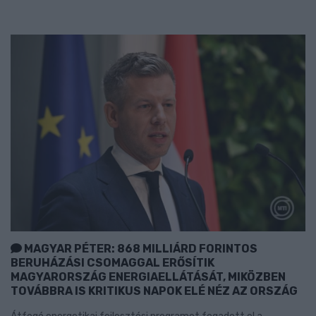
MAGYAR PÉTER: 868 MILLIÁRD FORINTOS
BERUHÁZÁSI CSOMAGGAL ERŐSÍTIK
MAGYARORSZÁG ENERGIAELLÁTÁSÁT, MIKÖZBEN
TOVÁBBRA IS KRITIKUS NAPOK ELÉ NÉZ AZ ORSZÁG