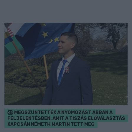
MEGSZÜNTETTÉK A NYOMOZÁST ABBAN A
FELJELENTÉSBEN, AMIT A TISZÁS ELŐVÁLASZTÁS
KAPCSÁN NÉMETH MARTIN TETT MEG