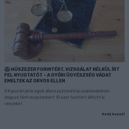
HÚSZEZER FORINTÉRT, VIZSGÁLAT NÉLKÜL ÍRT
FEL NYUGTATÓT – A GYŐRI ÜGYÉSZSÉG VÁDAT
EMELTEK AZ ORVOS ELLEN
A Kapuvári járás egyik állami pszichiátriai szakrendelésén
dolgozó férfi receptenként 10 ezer forintért állított ki
vényeket.
Szólj hozzá!