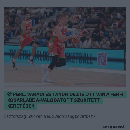
PERL, VÁRADI ÉS TANOH DEZ IS OTT VAN A FÉRFI
KOSÁRLABDA-VÁLOGATOTT SZŰKÍTETT
KERETÉBEN
Észtország, Szlovénia és Svédország következik.
Szólj hozzá!