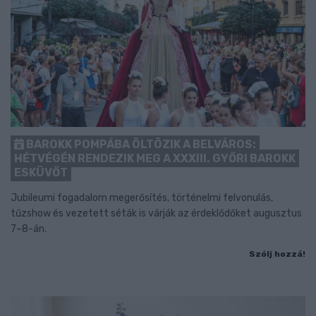
BAROKK POMPÁBA ÖLTÖZIK A BELVÁROS:
HÉTVÉGÉN RENDEZIK MEG A XXXIII. GYŐRI BAROKK
ESKÜVŐT
Jubileumi fogadalom megerősítés, történelmi felvonulás,
tűzshow és vezetett séták is várják az érdeklődőket augusztus
7–8-án.
Szólj hozzá!