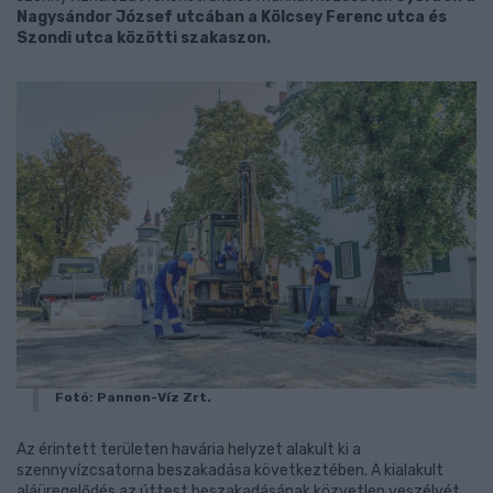
Nagysándor József utcában a Kölcsey Ferenc utca és
Szondi utca közötti szakaszon.
Fotó: Pannon-Víz Zrt.
Az érintett területen havária helyzet alakult ki a
szennyvízcsatorna beszakadása következtében. A kialakult
aláüregelődés az úttest beszakadásának közvetlen veszélyét