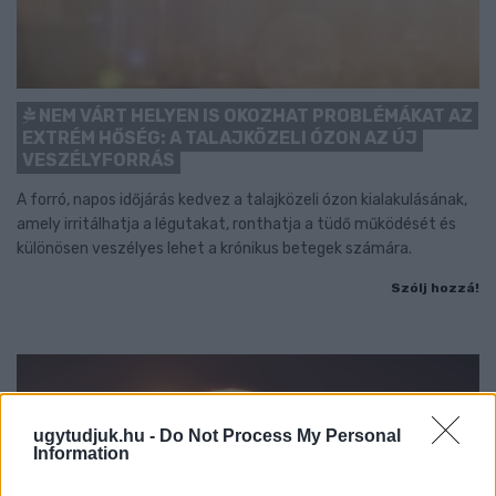
NEM VÁRT HELYEN IS OKOZHAT PROBLÉMÁKAT AZ
EXTRÉM HŐSÉG: A TALAJKÖZELI ÓZON AZ ÚJ
VESZÉLYFORRÁS
A forró, napos időjárás kedvez a talajközeli ózon kialakulásának,
amely irritálhatja a légutakat, ronthatja a tüdő működését és
különösen veszélyes lehet a krónikus betegek számára.
Szólj hozzá!
ugytudjuk.hu -
Do Not Process My Personal
Information