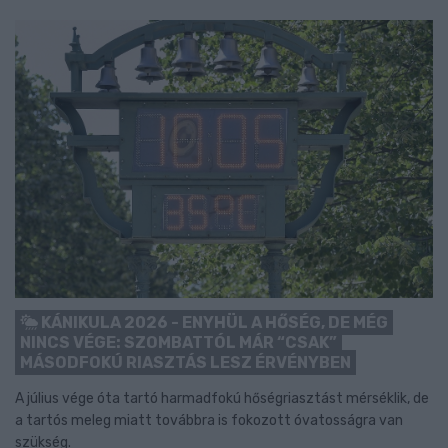
KÁNIKULA 2026 - ENYHÜL A HŐSÉG, DE MÉG
NINCS VÉGE: SZOMBATTÓL MÁR “CSAK”
MÁSODFOKÚ RIASZTÁS LESZ ÉRVÉNYBEN
A július vége óta tartó harmadfokú hőségriasztást mérséklik, de
a tartós meleg miatt továbbra is fokozott óvatosságra van
szükség.